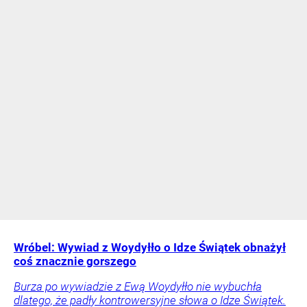
Wróbel: Wywiad z Woydyłło o Idze Świątek obnażył
coś znacznie gorszego
Burza po wywiadzie z Ewą Woydyłło nie wybuchła
dlatego, że padły kontrowersyjne słowa o Idze Świątek.