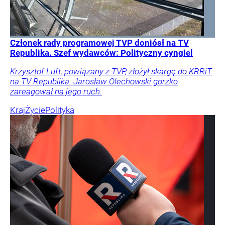
Członek rady programowej TVP doniósł na TV
Republika. Szef wydawców: Polityczny cyngiel
Krzysztof Luft, powiązany z TVP, złożył skargę do KRRiT
na TV Republika. Jarosław Olechowski gorzko
zareagował na jego ruch.
Kraj
Życie
Polityka