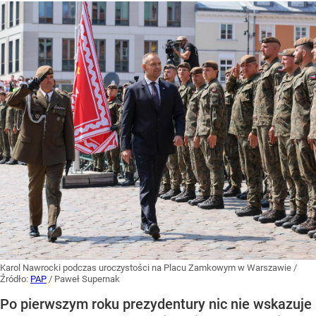
Karol Nawrocki podczas uroczystości na Placu Zamkowym w Warszawie
/
Źródło:
PAP
/
Paweł Supernak
Po pierwszym roku prezydentury nic nie wskazuje