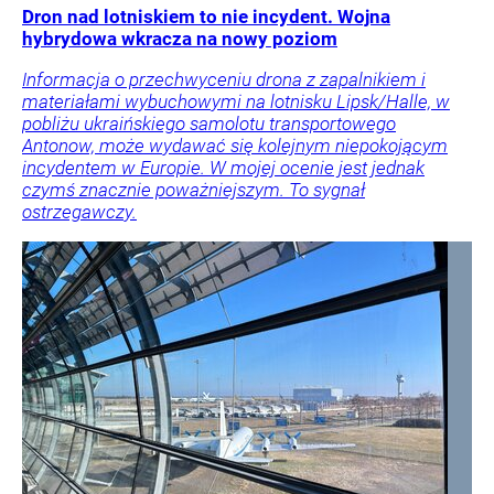
Dron nad lotniskiem to nie incydent. Wojna
hybrydowa wkracza na nowy poziom
Informacja o przechwyceniu drona z zapalnikiem i
materiałami wybuchowymi na lotnisku Lipsk/Halle, w
pobliżu ukraińskiego samolotu transportowego
Antonow, może wydawać się kolejnym niepokojącym
incydentem w Europie. W mojej ocenie jest jednak
czymś znacznie poważniejszym. To sygnał
ostrzegawczy.