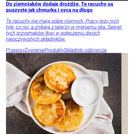
Do ziemniaków dodaję drożdże. Te racuchy są
puszyste jak chmurka i sycą na długo
Te racuchy nie mają sobie równych. Pracy przy nich
tyle, co nic, a znikają z talerzy w mgnieniu oka. Sekret
tych przysmaków tkwi w połączeniu dwóch
nieoczywistych składników.
Przepisy
Żywienie
Produkty
Składniki odżywcze