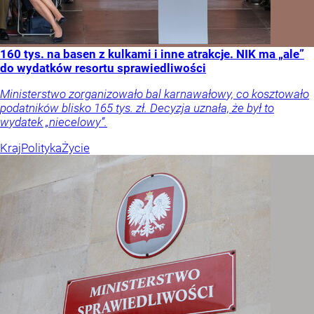
160 tys. na basen z kulkami i inne atrakcje. NIK ma „ale”
do wydatków resortu sprawiedliwości
Ministerstwo zorganizowało bal karnawałowy, co kosztowało
podatników blisko 165 tys. zł. Decyzja uznała, że był to
wydatek „niecelowy”.
Kraj
Polityka
Życie