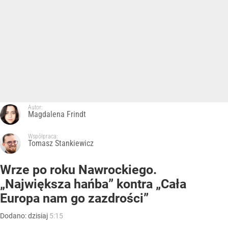
Autor:
Magdalena Frindt
Współpraca:
Tomasz Stankiewicz
Wrze po roku Nawrockiego.
„Największa hańba” kontra „Cała
Europa nam go zazdrości”
Dodano:
dzisiaj
5:15