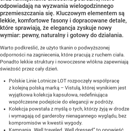
odpowiadają na wyzwania wielogodzinnego
przemieszczania się. Kluczowym elementem są
lekkie, komfortowe fasony i dopracowane detale,
które sprawiają, że elegancja zyskuje nowy
wymiar: pewny, naturalny i gotowy do działania.
Warto podkreślić, że użyto tkanin o podwyższonej
odporności na zagniecenia, które pracują z ruchem ciała.
Ponadto lekkie struktury i nowoczesne włókna zapewniają
świeżość przez cały dzień.
Polskie Linie Lotnicze LOT rozpoczęły współpracę
z kolejną polską marką – Vistulą, której wynikiem jest
wyjątkowa kolekcja kapsułowa, redefiniująca
współczesne podejście do elegancji w podróży.
Kolekcja powstała z myślą o tych, którzy żyją w drodze
i wymagają od garderoby nienagannego wyglądu, bez
kompromisów w kwestii wygody.
Kampania „Well traveled. Well dressed” to opowieść