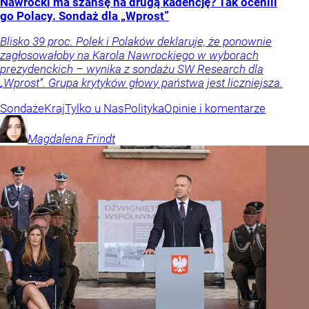
Nawrocki ma szansę na drugą kadencję? Tak ocenili
go Polacy. Sondaż dla „Wprost”
Blisko 39 proc. Polek i Polaków deklaruje, że ponownie
zagłosowałoby na Karola Nawrockiego w wyborach
prezydenckich – wynika z sondażu SW Research dla
„Wprost”. Grupa krytyków głowy państwa jest liczniejsza.
Sondaże
Kraj
Tylko u Nas
Polityka
Opinie i komentarze
Magdalena
Frindt