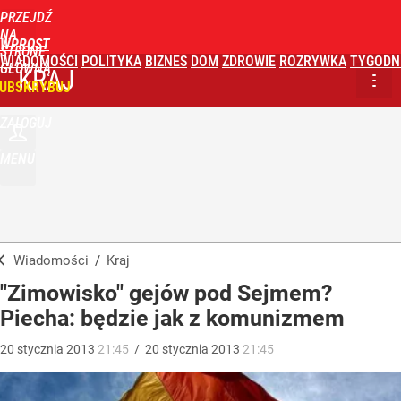
PRZEJDŹ
NA
WPROST
STRONĘ
WIADOMOŚCI
POLITYKA
BIZNES
DOM
ZDROWIE
ROZRYWKA
TYGODN
GŁÓWNĄ
KRAJ
UBSKRYBUJ
ZALOGUJ
MENU
Wiadomości
/
Kraj
"Zimowisko" gejów pod Sejmem?
Piecha: będzie jak z komunizmem
20
stycznia
2013
21:45
/
20
stycznia
2013
21:45