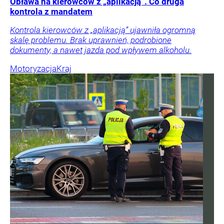
Obława na kierowców z „aplikacją”. Co druga
kontrola z mandatem
Kontrola kierowców z „aplikacją” ujawniła ogromną
skalę problemu. Brak uprawnień, podrobione
dokumenty, a nawet jazda pod wpływem alkoholu.
Motoryzacja
Kraj