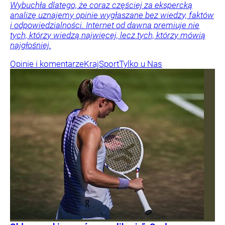
Wybuchła dlatego, że coraz częściej za ekspercką
analizę uznajemy opinie wygłaszane bez wiedzy, faktów
i odpowiedzialności. Internet od dawna premiuje nie
tych, którzy wiedzą najwięcej, lecz tych, którzy mówią
najgłośniej.
Opinie i komentarze
Kraj
Sport
Tylko u Nas