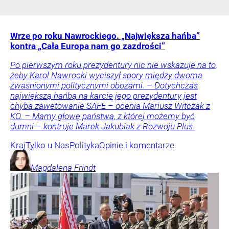
Wrze po roku Nawrockiego. „Największa hańba”
kontra „Cała Europa nam go zazdrości”
Po pierwszym roku prezydentury nic nie wskazuje na to,
żeby Karol Nawrocki wyciszył spory między dwoma
zwaśnionymi politycznymi obozami. – Dotychczas
największą hańbą na karcie jego prezydentury jest
chyba zawetowanie SAFE – ocenia Mariusz Witczak z
KO. – Mamy głowę państwa, z której możemy być
dumni – kontruje Marek Jakubiak z Rozwoju Plus.
Kraj
Tylko u Nas
Polityka
Opinie i komentarze
Magdalena
Frindt