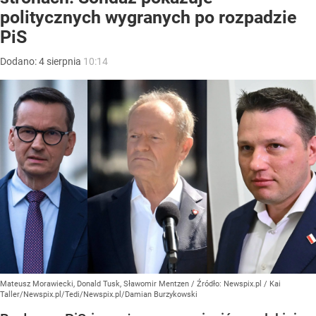
politycznych wygranych po rozpadzie
PiS
Dodano:
4
sierpnia
10:14
Mateusz Morawiecki, Donald Tusk, Sławomir Mentzen
/ Źródło:
Newspix.pl
/
Kai
Taller/Newspix.pl/Tedi/Newspix.pl/Damian Burzykowski