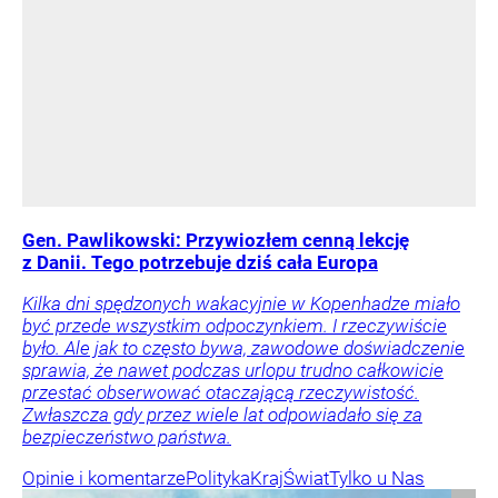
Gen. Pawlikowski: Przywiozłem cenną lekcję
z Danii. Tego potrzebuje dziś cała Europa
Kilka dni spędzonych wakacyjnie w Kopenhadze miało
być przede wszystkim odpoczynkiem. I rzeczywiście
było. Ale jak to często bywa, zawodowe doświadczenie
sprawia, że nawet podczas urlopu trudno całkowicie
przestać obserwować otaczającą rzeczywistość.
Zwłaszcza gdy przez wiele lat odpowiadało się za
bezpieczeństwo państwa.
Opinie i komentarze
Polityka
Kraj
Świat
Tylko u Nas