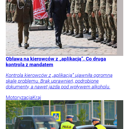
Obława na kierowców z „aplikacją”. Co druga
kontrola z mandatem
Kontrola kierowców z „aplikacją” ujawniła ogromną
skalę problemu. Brak uprawnień, podrobione
dokumenty, a nawet jazda pod wpływem alkoholu.
Motoryzacja
Kraj