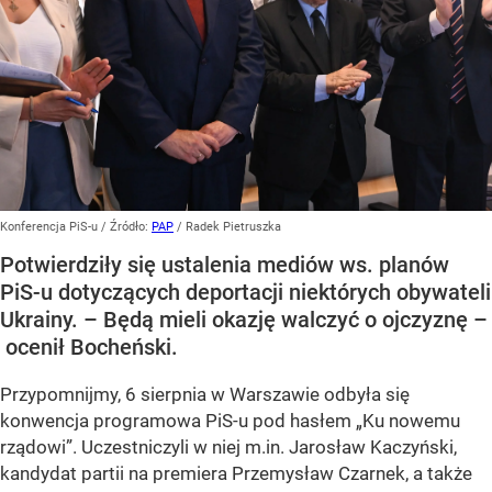
Konferencja PiS-u
/ Źródło:
PAP
/
Radek Pietruszka
Potwierdziły się ustalenia mediów ws. planów
PiS-u dotyczących deportacji niektórych obywateli
Ukrainy. – Będą mieli okazję walczyć o ojczyznę –
ocenił Bocheński.
Przypomnijmy, 6 sierpnia w Warszawie odbyła się
konwencja programowa PiS-u pod hasłem
„Ku nowemu
rządowi”
. Uczestniczyli w niej m.in. Jarosław Kaczyński,
kandydat partii na premiera Przemysław Czarnek, a także