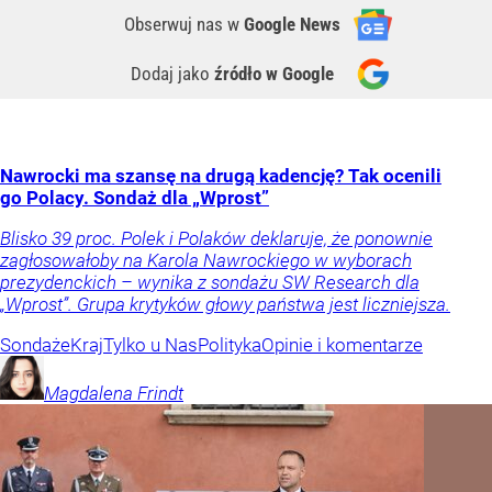
Obserwuj nas
w
Google News
Dodaj jako
źródło w Google
Nawrocki ma szansę na drugą kadencję? Tak ocenili
go Polacy. Sondaż dla „Wprost”
Blisko 39 proc. Polek i Polaków deklaruje, że ponownie
zagłosowałoby na Karola Nawrockiego w wyborach
prezydenckich – wynika z sondażu SW Research dla
„Wprost”. Grupa krytyków głowy państwa jest liczniejsza.
Sondaże
Kraj
Tylko u Nas
Polityka
Opinie i komentarze
Magdalena
Frindt