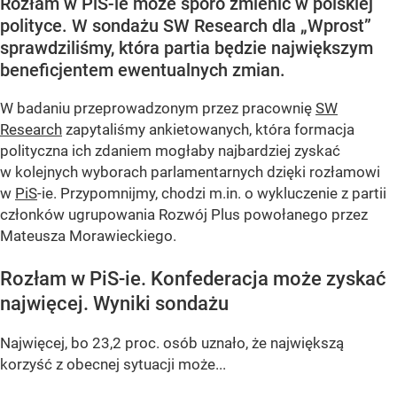
Rozłam w PiS-ie może sporo zmienić w polskiej
polityce. W sondażu SW Research dla „Wprost”
sprawdziliśmy, która partia będzie największym
beneficjentem ewentualnych zmian.
W badaniu przeprowadzonym przez pracownię
SW
Research
zapytaliśmy ankietowanych, która formacja
polityczna ich zdaniem mogłaby najbardziej zyskać
w kolejnych wyborach parlamentarnych dzięki rozłamowi
w
PiS
-ie. Przypomnijmy, chodzi m.in. o wykluczenie z partii
członków ugrupowania Rozwój Plus powołanego przez
Mateusza Morawieckiego.
Rozłam w PiS-ie. Konfederacja może zyskać
najwięcej. Wyniki sondażu
Najwięcej, bo 23,2 proc. osób uznało, że największą
korzyść z obecnej sytuacji może...