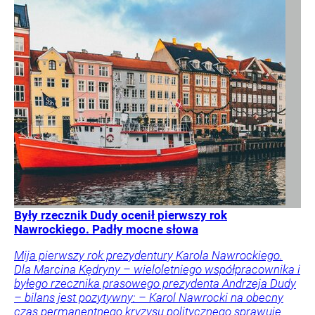
Były rzecznik Dudy ocenił pierwszy rok
Nawrockiego. Padły mocne słowa
Mija pierwszy rok prezydentury Karola Nawrockiego.
Dla Marcina Kędryny – wieloletniego współpracownika i
byłego rzecznika prasowego prezydenta Andrzeja Dudy
– bilans jest pozytywny: – Karol Nawrocki na obecny
czas permanentnego kryzysu politycznego sprawuje