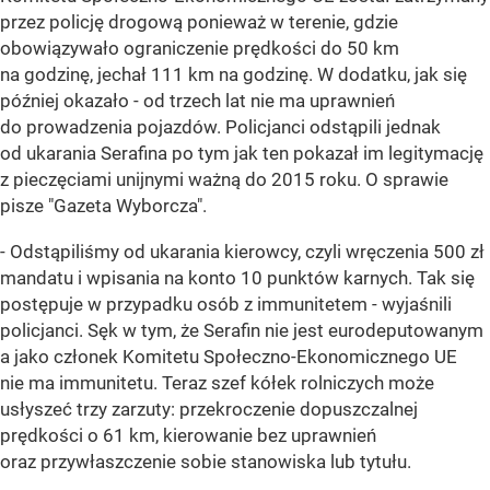
przez policję drogową ponieważ w terenie, gdzie
obowiązywało ograniczenie prędkości do 50 km
na godzinę, jechał 111 km na godzinę. W dodatku, jak się
później okazało - od trzech lat nie ma uprawnień
do prowadzenia pojazdów. Policjanci odstąpili jednak
od ukarania Serafina po tym jak ten pokazał im legitymację
z pieczęciami unijnymi ważną do 2015 roku. O sprawie
pisze "Gazeta Wyborcza".
- Odstąpiliśmy od ukarania kierowcy, czyli wręczenia 500 zł
mandatu i wpisania na konto 10 punktów karnych. Tak się
postępuje w przypadku osób z immunitetem - wyjaśnili
policjanci. Sęk w tym, że Serafin nie jest eurodeputowanym
a jako członek Komitetu Społeczno-Ekonomicznego UE
nie ma immunitetu. Teraz szef kółek rolniczych może
usłyszeć trzy zarzuty: przekroczenie dopuszczalnej
prędkości o 61 km, kierowanie bez uprawnień
oraz przywłaszczenie sobie stanowiska lub tytułu.