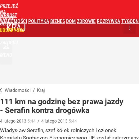
PRZEJDŹ
NA
WPROST
STRONĘ
WIADOMOŚCI
POLITYKA
BIZNES
DOM
ZDROWIE
ROZRYWKA
TYGODN
GŁÓWNĄ
KRAJ
UBSKRYBUJ
ZALOGUJ
MENU
Wiadomości
/
Kraj
111 km na godzinę bez prawa jazdy
- Serafin kontra drogówka
4
lutego
2013
5:44
/
4
lutego
2013
5:44
Władysław Serafin, szef kółek rolniczych i członek
Komitetu Społeczno-Ekonomicznego UE został zatrzymany