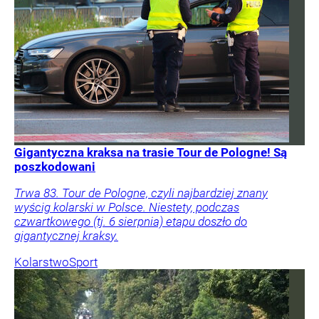
Gigantyczna kraksa na trasie Tour de Pologne! Są
poszkodowani
Trwa 83. Tour de Pologne, czyli najbardziej znany
wyścig kolarski w Polsce. Niestety, podczas
czwartkowego (tj. 6 sierpnia) etapu doszło do
gigantycznej kraksy.
Kolarstwo
Sport