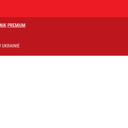
NIK
PREMIUM
uska ma własny komitet
 UKRAINIE
i go Polacy. Sondaż dla „Wprost”
2030 roku?