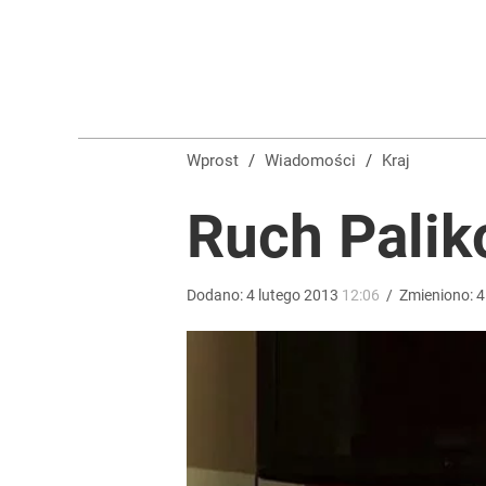
Zaginęły 3 siostry. Najmłodsza ma 14 lat
2
Dlaczego Andrzej Duda się nie udziela? Były minis
Wprost
/
Wiadomości
/
Kraj
dodaj
Ruch Palik
Wrze po roku Nawrockiego. „Największa hańba” ko
Dodano:
4
lutego
2013
12:06
/
Zmieniono:
4
15