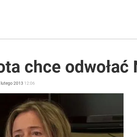
ter ujawnił powód
ota chce odwołać
ntra „Cała Europa nam go zazdrości”
lutego
2013
12:06