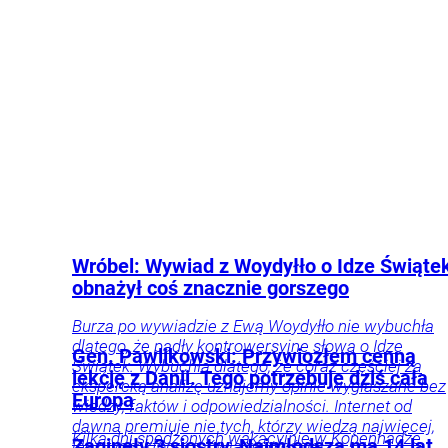
Polityka
Kraj
Wróbel: Wywiad z Woydyłło o Idze Świąte
obnażył coś znacznie gorszego
Burza po wywiadzie z Ewą Woydyłło nie wybuchła
dlatego, że padły kontrowersyjne słowa o Idze
Gen. Pawlikowski: Przywiozłem cenną
Świątek. Wybuchła dlatego, że coraz częściej za
lekcję z Danii. Tego potrzebuje dziś cała
ekspercką analizę uznajemy opinie wygłaszane bez
Europa
wiedzy, faktów i odpowiedzialności. Internet od
dawna premiuje nie tych, którzy wiedzą najwięcej,
Kilka dni spędzonych wakacyjnie w Kopenhadze
Zaginęły 3 siostry. Najmłodsza ma 14 lat
lecz tych, którzy mówią najgłośniej.