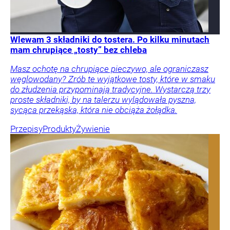
Wlewam 3 składniki do tostera. Po kilku minutach
mam chrupiące „tosty” bez chleba
Masz ochotę na chrupiące pieczywo, ale ograniczasz
węglowodany? Zrób te wyjątkowe tosty, które w smaku
do złudzenia przypominają tradycyjne. Wystarczą trzy
proste składniki, by na talerzu wylądowała pyszna,
sycąca przekąska, która nie obciąża żołądka.
Przepisy
Produkty
Żywienie