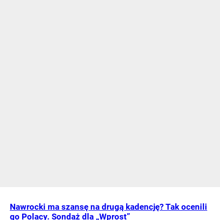
Nawrocki ma szansę na drugą kadencję? Tak ocenili
go Polacy. Sondaż dla „Wprost”