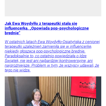
Jak Ewa Woydyłło z terapeutki stała się
influencerką. „Opowiada pop-psychologiczne
brednie”
W ostatnich latach Ewa Woydyłło-Osiatyńska z cenionej
terapeutki uzależnień zamieniła się w influencerkę,
niekiedy głoszącą pop-psychologiczne brednie.
Paradoksalnie to, co ostatnio powiedziała o Idze
Świątek, nie jest ani najbardziej kontrowersyjne, ani
najgroźniejsze. Problem w tym, że wszyscy udawali, że
tego nie widzą.