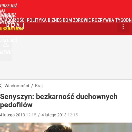
PRZEJDŹ
NA
WPROST
STRONĘ
WIADOMOŚCI
POLITYKA
BIZNES
DOM
ZDROWIE
ROZRYWKA
TYGODN
GŁÓWNĄ
KRAJ
UBSKRYBUJ
ZALOGUJ
MENU
Wiadomości
/
Kraj
Senyszyn: bezkarność duchownych
pedofilów
4
lutego
2013
12:15
/
4
lutego
2013
12:15