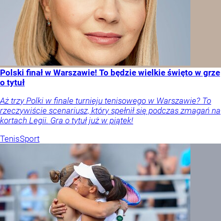
Polski finał w Warszawie! To będzie wielkie święto w grze
o tytuł
Aż trzy Polki w finale turnieju tenisowego w Warszawie? To
rzeczywiście scenariusz, który spełnił się podczas zmagań na
kortach Legii. Gra o tytuł już w piątek!
Tenis
Sport