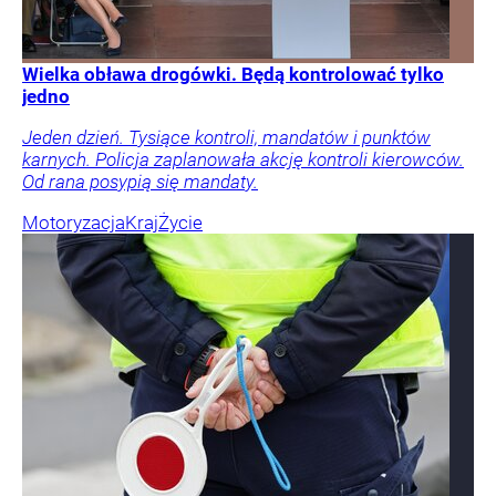
Wielka obława drogówki. Będą kontrolować tylko
jedno
Jeden dzień. Tysiące kontroli, mandatów i punktów
karnych. Policja zaplanowała akcję kontroli kierowców.
Od rana posypią się mandaty.
Motoryzacja
Kraj
Życie