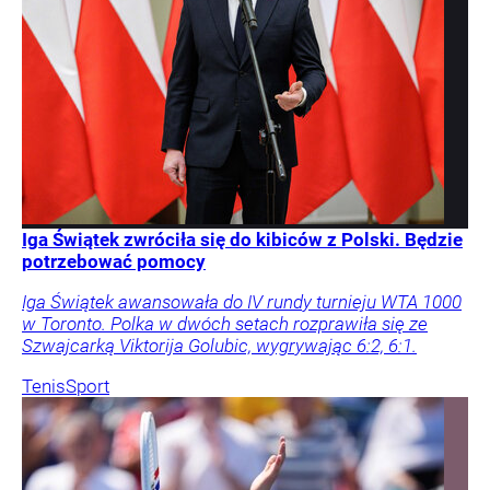
Iga Świątek zwróciła się do kibiców z Polski. Będzie
potrzebować pomocy
Iga Świątek awansowała do IV rundy turnieju WTA 1000
w Toronto. Polka w dwóch setach rozprawiła się ze
Szwajcarką Viktorija Golubic, wygrywając 6:2, 6:1.
Tenis
Sport