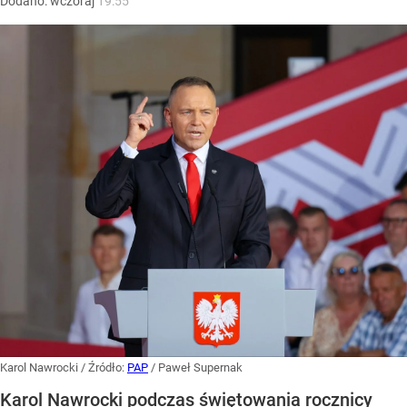
Dodano:
wczoraj
19:55
Karol Nawrocki
/ Źródło:
PAP
/
Paweł Supernak
Karol Nawrocki podczas świętowania rocznicy