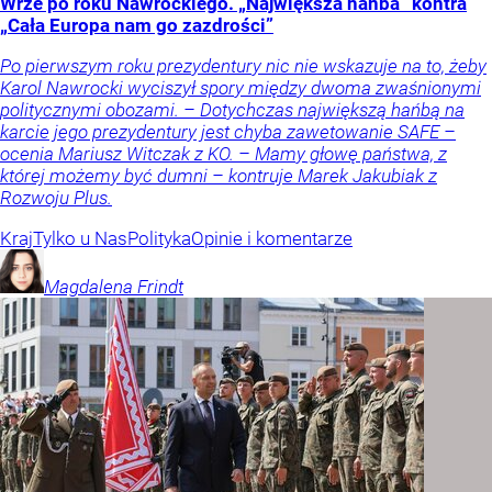
Wrze po roku Nawrockiego. „Największa hańba” kontra
„Cała Europa nam go zazdrości”
Po pierwszym roku prezydentury nic nie wskazuje na to, żeby
Karol Nawrocki wyciszył spory między dwoma zwaśnionymi
politycznymi obozami. – Dotychczas największą hańbą na
karcie jego prezydentury jest chyba zawetowanie SAFE –
ocenia Mariusz Witczak z KO. – Mamy głowę państwa, z
której możemy być dumni – kontruje Marek Jakubiak z
Rozwoju Plus.
Kraj
Tylko u Nas
Polityka
Opinie i komentarze
Magdalena
Frindt