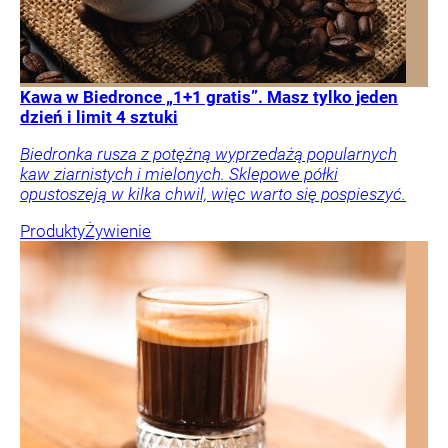
Kawa w Biedronce „1+1 gratis”. Masz tylko jeden
dzień i limit 4 sztuki
Biedronka rusza z potężną wyprzedażą popularnych
kaw ziarnistych i mielonych. Sklepowe półki
opustoszeją w kilka chwil, więc warto się pospieszyć.
Produkty
Żywienie