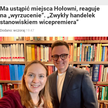
Ma ustąpić miejsca Hołowni, reaguje
na „wyrzucenie”. „Zwykły handelek
stanowiskiem wicepremiera”
Dodano:
wczoraj
19:47