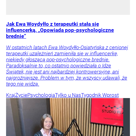
Jak Ewa Woydyłło z terapeutki stała się
influencerką. „Opowiada pop-psychologiczne
brednie”
W ostatnich latach Ewa Woydyłło-Osiatyńska z cenionej
terapeutki uzależnień zamieniła się w influencerkę,
niekiedy głoszącą pop-psychologiczne brednie.
Paradoksalnie to, co ostatnio powiedziała o Idze
Świątek, nie jest ani najbardziej kontrowersyjne, ani
najgroźniejsze. Problem w tym, że wszyscy udawali, że
tego nie widzą.
Kraj
Życie
Psychologia
Tylko u Nas
Tygodnik Wprost