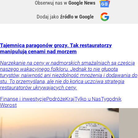
Obserwuj nas
w
Google News
Dodaj jako
źródło w Google
Tajemnica paragonów grozy. Tak restauratorzy
manipulują cenami nad morzem
Narzekanie na ceny w nadmorskich smażalniach są częścią
naszego wakacyjnego folkloru. Jednak to nie głupota
turystów, naiwność ani niezdolność mnożenia i dodawania do
stu. To przemyślana, ale nie do końca uczciwa strategia
restauratorów ukrywających ceny.
Finanse i inwestycje
Podróże
Kraj
Tylko u Nas
Tygodnik
Wprost