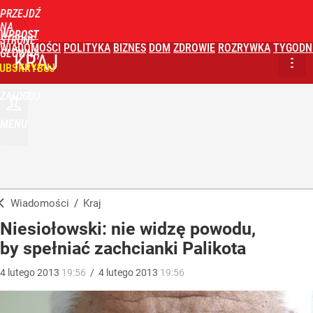
PRZEJDŹ
NA
WPROST
STRONĘ
WIADOMOŚCI
POLITYKA
BIZNES
DOM
ZDROWIE
ROZRYWKA
TYGODN
GŁÓWNĄ
KRAJ
UBSKRYBUJ
ZALOGUJ
MENU
Wiadomości
/
Kraj
Niesiołowski: nie widzę powodu,
by spełniać zachcianki Palikota
4
lutego
2013
19:56
/
4
lutego
2013
19:56