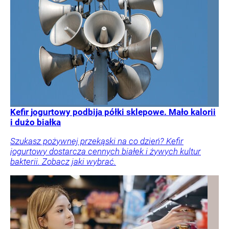
Kefir jogurtowy podbija półki sklepowe. Mało kalorii
i dużo białka
Szukasz pożywnej przekąski na co dzień? Kefir
jogurtowy dostarcza cennych białek i żywych kultur
bakterii. Zobacz jaki wybrać.