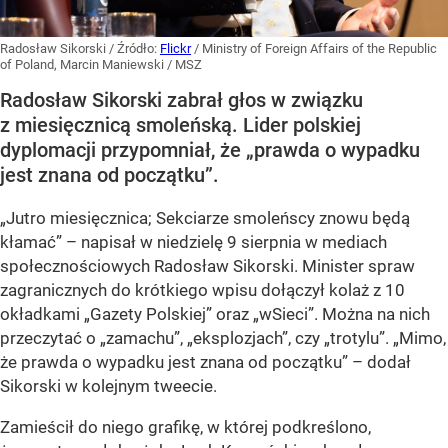
Radosław Sikorski
/ Źródło:
Flickr
/
Ministry of Foreign Affairs of the Republic
of Poland, Marcin Maniewski / MSZ
Radosław Sikorski zabrał głos w związku
z miesięcznicą smoleńską. Lider polskiej
dyplomacji przypomniał, że „prawda o wypadku
jest znana od początku”.
„Jutro miesięcznica; Sekciarze smoleńscy znowu będą
kłamać” – napisał w niedzielę 9 sierpnia w mediach
społecznościowych Radosław Sikorski. Minister spraw
zagranicznych do krótkiego wpisu dołączył kolaż z 10
okładkami „Gazety Polskiej” oraz „wSieci”. Można na nich
przeczytać o „zamachu”, „eksplozjach”, czy „trotylu”. „Mimo,
że prawda o wypadku jest znana od początku” – dodał
Sikorski w kolejnym tweecie.
Zamieścił do niego grafikę, w której podkreślono,