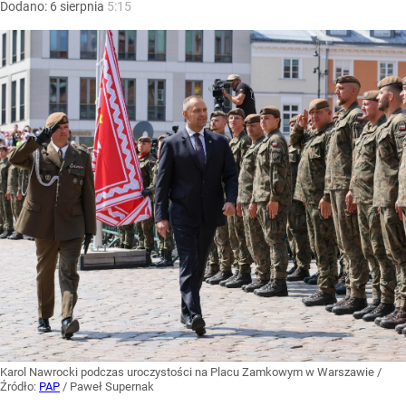
Dodano:
6
sierpnia
5:15
Karol Nawrocki podczas uroczystości na Placu Zamkowym w Warszawie
/
Źródło:
PAP
/
Paweł Supernak