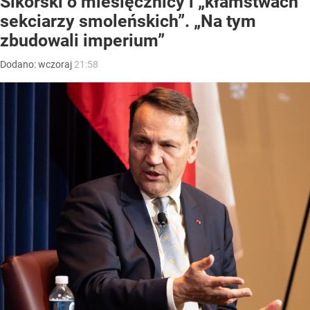
Sikorski o miesięcznicy i „kłamstwach
sekciarzy smoleńskich”. „Na tym
zbudowali imperium”
Dodano:
wczoraj
21:58