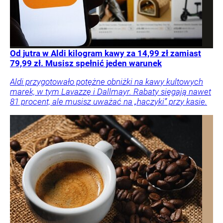
Od jutra w Aldi kilogram kawy za 14,99 zł zamiast
79,99 zł. Musisz spełnić jeden warunek
Aldi przygotowało potężne obniżki na kawy kultowych
marek, w tym Lavazzę i Dallmayr. Rabaty sięgają nawet
81 procent, ale musisz uważać na „haczyki” przy kasie.