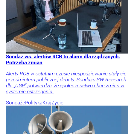
Sondaż ws. alertów RCB to alarm dla rządzących.
Potrzeba zmian
Alerty RCB w ostatnim czasie niespodziewanie stały się
przedmiotem publicznej debaty. Sondażu SW Research
dla „DGP” potwierdza, że społeczeństwo chce zmian w
systemie ostrzegania.
Sondaże
Polityka
Kraj
Życie