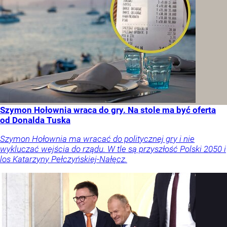
Szymon Hołownia wraca do gry. Na stole ma być oferta
od Donalda Tuska
Szymon Hołownia ma wracać do politycznej gry i nie
wykluczać wejścia do rządu. W tle są przyszłość Polski 2050 i
los Katarzyny Pełczyńskiej-Nałęcz.