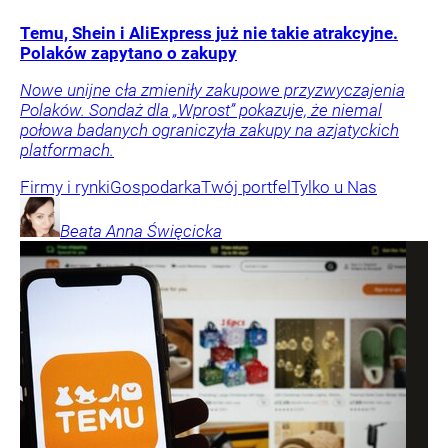
Temu, Shein i AliExpress już nie takie atrakcyjne.
Polaków zapytano o zakupy
Nowe unijne cła zmieniły zakupowe przyzwyczajenia
Polaków. Sondaż dla „Wprost” pokazuje, że niemal
połowa badanych ograniczyła zakupy na azjatyckich
platformach.
Firmy i rynki
Gospodarka
Twój portfel
Tylko u Nas
Beata Anna
Święcicka