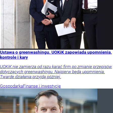
Ustawa o greenwashingu. UOKiK zapowiada upomnienia,
kontrole i kary
UOKiK nie zamierza od razu karać firm po zmianie przepisów
dotyczących greenwashingu. Najpierw będą upomnienia.
Twarde działania przyjdą później.
Gospodarka
Finanse i inwestycje