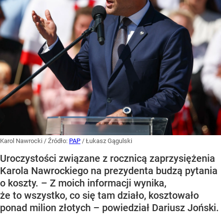
Karol Nawrocki
/ Źródło:
PAP
/
Łukasz Gągulski
Uroczystości związane z rocznicą zaprzysiężenia
Karola Nawrockiego na prezydenta budzą pytania
o koszty. – Z moich informacji wynika,
że to wszystko, co się tam działo, kosztowało
ponad milion złotych – powiedział Dariusz Joński.