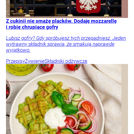
Z cukinii nie smażę placków. Dodaję mozzarellę
i robię chrupiące gofry
Lubisz gofry? Gdy spróbujesz tych przepadniesz. Jeden
wytrawny składnik sprawia, że smakują naprawdę
wyjątkowo.
Przepisy
Żywienie
Składniki odżywcze