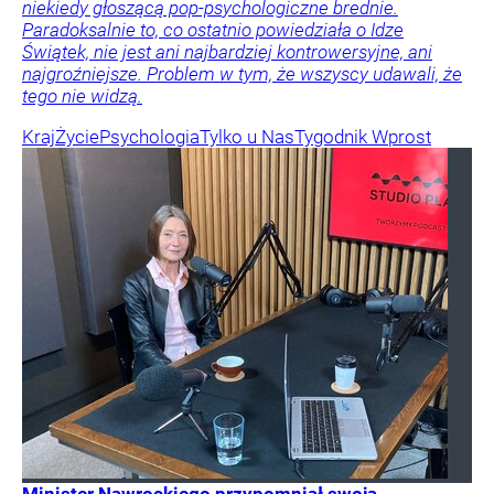
niekiedy głoszącą pop-psychologiczne brednie.
Paradoksalnie to, co ostatnio powiedziała o Idze
Świątek, nie jest ani najbardziej kontrowersyjne, ani
najgroźniejsze. Problem w tym, że wszyscy udawali, że
tego nie widzą.
Kraj
Życie
Psychologia
Tylko u Nas
Tygodnik Wprost