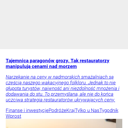
Tajemnica paragonów grozy. Tak restauratorzy
manipulują cenami nad morzem
Narzekanie na ceny w nadmorskich smażalniach są
częścią naszego wakacyjnego folkloru. Jednak to nie
głupota turystów, naiwność ani niezdolność mnożenia i
dodawania do stu. To przemyślana, ale nie do końca
uczciwa strategia restauratorów ukrywających ceny.
Finanse i inwestycje
Podróże
Kraj
Tylko u Nas
Tygodnik
Wprost