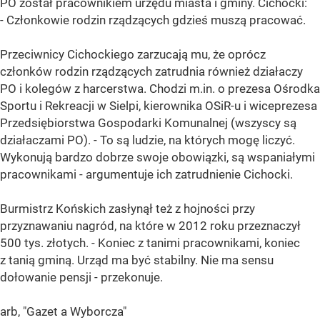
PO został pracownikiem urzędu miasta i gminy. Cichocki:
- Członkowie rodzin rządzących gdzieś muszą pracować.
Przeciwnicy Cichockiego zarzucają mu, że oprócz
członków rodzin rządzących zatrudnia również działaczy
PO i kolegów z harcerstwa. Chodzi m.in. o prezesa Ośrodka
Sportu i Rekreacji w Sielpi, kierownika OSiR-u i wiceprezesa
Przedsiębiorstwa Gospodarki Komunalnej (wszyscy są
działaczami PO). - To są ludzie, na których mogę liczyć.
Wykonują bardzo dobrze swoje obowiązki, są wspaniałymi
pracownikami - argumentuje ich zatrudnienie Cichocki.
Burmistrz Końskich zasłynął też z hojności przy
przyznawaniu nagród, na które w 2012 roku przeznaczył
500 tys. złotych. - Koniec z tanimi pracownikami, koniec
z tanią gminą. Urząd ma być stabilny. Nie ma sensu
dołowanie pensji - przekonuje.
arb, "Gazet a Wyborcza"