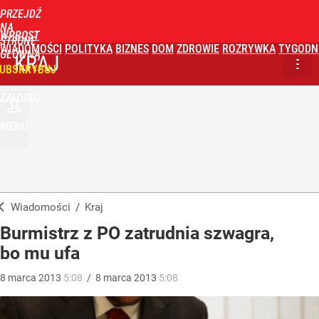
PRZEJDŹ
NA
WPROST
STRONĘ
WIADOMOŚCI
POLITYKA
BIZNES
DOM
ZDROWIE
ROZRYWKA
TYGODN
GŁÓWNĄ
KRAJ
UBSKRYBUJ
ZALOGUJ
MENU
Wiadomości
/
Kraj
Burmistrz z PO zatrudnia szwagra,
bo mu ufa
8
marca
2013
5:08
/
8
marca
2013
5:08