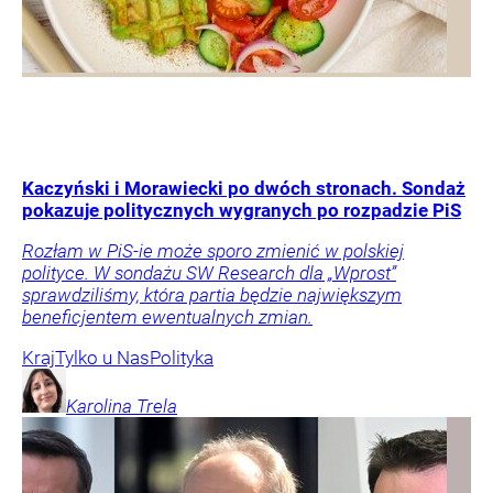
Kaczyński i Morawiecki po dwóch stronach. Sondaż
pokazuje politycznych wygranych po rozpadzie PiS
Rozłam w PiS-ie może sporo zmienić w polskiej
polityce. W sondażu SW Research dla „Wprost”
sprawdziliśmy, która partia będzie największym
beneficjentem ewentualnych zmian.
Kraj
Tylko u Nas
Polityka
Karolina
Trela