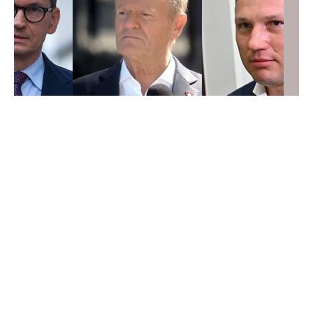
Smoleńsk i „zdrada dyplomatyczna”. Niemcy:
Kaczyński nigdy nie zaakceptował wyników
śledztwa
Niemiecki dziennik odniósł się do wyroku polskiej
prokuratury, która umorzyła śledztwo ws. „zdrady
dyplomatycznej” w związku z katastrofą smoleńską.
Według „FAZ” decyzja „raczej nie uspokoi sytuacji”.
WEJDŹ NA
STRONĘ GŁÓWNĄ
Świat
Kraj