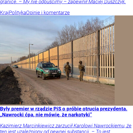
granicę. – My nie odpuścimy – zapewnił Maciej Duszczyk.
Kraj
Polityka
Opinie i komentarze
Były premier w rządzie PiS o próbie otrucia prezydenta.
„Nawrocki ćpa, nie mówię, że narkotyki”
Kazimierz Marcinkiewicz zarzucił Karolowi Nawrockiemu, że
ten jest uzależniony od pewnej substancji. – To jest