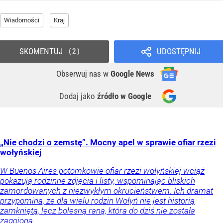
Wiadomości
Kraj
SKOMENTUJ
UDOSTĘPNIJ
2
Obserwuj nas
w
Google News
Dodaj jako
źródło w Google
„Nie chodzi o zemstę”. Mocny apel w sprawie ofiar rzezi
wołyńskiej
W Buenos Aires potomkowie ofiar rzezi wołyńskiej wciąż
pokazują rodzinne zdjęcia i listy, wspominając bliskich
zamordowanych z niezwykłym okrucieństwem. Ich dramat
przypomina, że dla wielu rodzin Wołyń nie jest historią
zamkniętą, lecz bolesną raną, która do dziś nie została
zagojona.