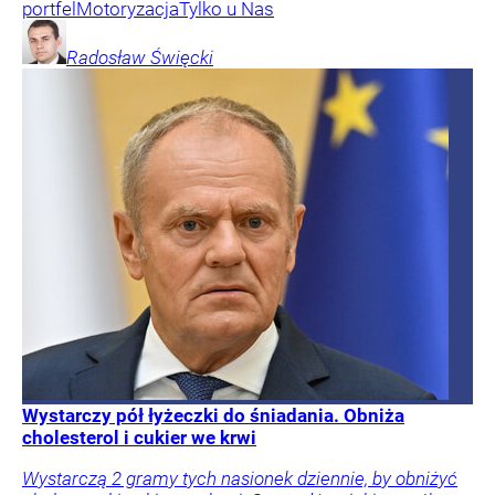
portfel
Motoryzacja
Tylko u Nas
Radosław
Święcki
Wystarczy pół łyżeczki do śniadania. Obniża
cholesterol i cukier we krwi
Wystarczą 2 gramy tych nasionek dziennie, by obniżyć