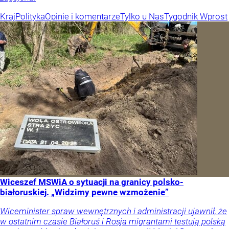
Kraj
Polityka
Opinie i komentarze
Tylko u Nas
Tygodnik Wprost
Wiceszef MSWiA o sytuacji na granicy polsko-
białoruskiej. „Widzimy pewne wzmożenie”
Wiceminister spraw wewnętrznych i administracji ujawnił, że
w ostatnim czasie Białoruś i Rosja migrantami testują polską