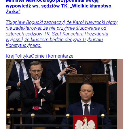
Minister Nawrockiego przypomniał swoją
wypowiedź ws. sędziów TK. „Wielkie kłamstwo
Żurka”
Zbigniew Bogucki zaznaczył, że Karol Nawrocki nigdy
nie zadeklarował, że nie przyjmie ślubowania od
czterech sędziów TK. Szef Kancelarii Prezydenta
wyjaśnił, że kluczem będzie decyzja Trybunału
Konstytucyjnego.
Kraj
Polityka
Opinie i komentarze