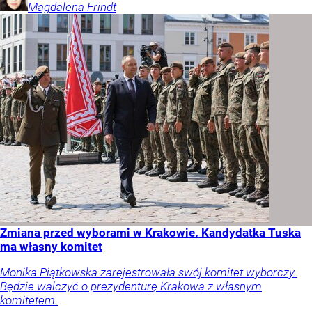
Magdalena
Frindt
Zmiana przed wyborami w Krakowie. Kandydatka Tuska
ma własny komitet
Monika Piątkowska zarejestrowała swój komitet wyborczy.
Będzie walczyć o prezydenturę Krakowa z własnym
komitetem.