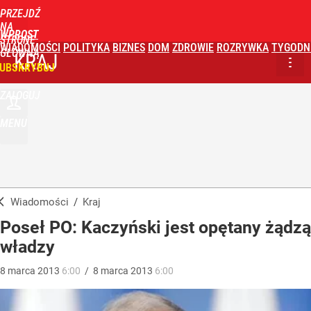
PRZEJDŹ
NA
WPROST
STRONĘ
WIADOMOŚCI
POLITYKA
BIZNES
DOM
ZDROWIE
ROZRYWKA
TYGODN
GŁÓWNĄ
KRAJ
UBSKRYBUJ
ZALOGUJ
MENU
Wiadomości
/
Kraj
Poseł PO: Kaczyński jest opętany żądzą
władzy
8
marca
2013
6:00
/
8
marca
2013
6:00