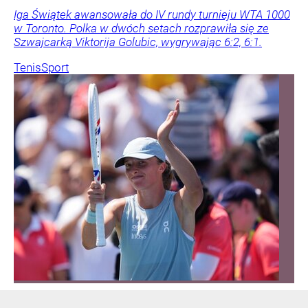
Iga Świątek awansowała do IV rundy turnieju WTA 1000
w Toronto. Polka w dwóch setach rozprawiła się ze
Szwajcarką Viktorija Golubic, wygrywając 6:2, 6:1.
Tenis
Sport