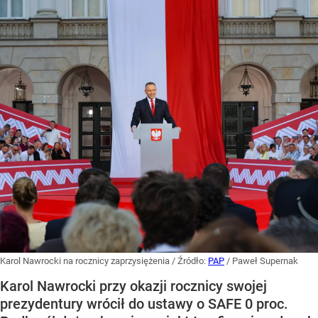
Karol Nawrocki na rocznicy zaprzysiężenia
/ Źródło:
PAP
/
Paweł Supernak
Karol Nawrocki przy okazji rocznicy swojej
prezydentury wrócił do ustawy o SAFE 0 proc.