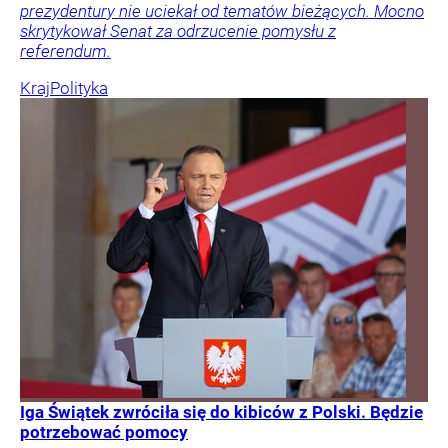
prezydentury nie uciekał od tematów bieżących. Mocno
skrytykował Senat za odrzucenie pomysłu z
referendum.
Kraj
Polityka
Iga Świątek zwróciła się do kibiców z Polski. Będzie
potrzebować pomocy