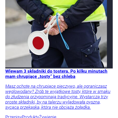
Wlewam 3 składniki do tostera. Po kilku minutach
mam chrupiące „tosty” bez chleba
Masz ochotę na chrupiące pieczywo, ale ograniczasz
węglowodany? Zrób te wyjątkowe tosty, które w smaku
do złudzenia przypominają tradycyjne. Wystarczą trzy
proste składniki, by na talerzu wylądowała pyszna,
sycąca przekąska, która nie obciąża żołądka.
Przepisy
Produkty
Żywienie