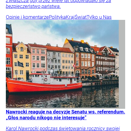
Zwłaszcza gdy przez wiele lat odpowiadało się za
bezpieczeństwo państwa.
Opinie i komentarze
Polityka
Kraj
Świat
Tylko u Nas
Nawrocki reaguje na decyzję Senatu ws. referendum.
„Głos narodu nikogo nie interesuje”
Karol Nawrocki podczas świętowania rocznicy swojej