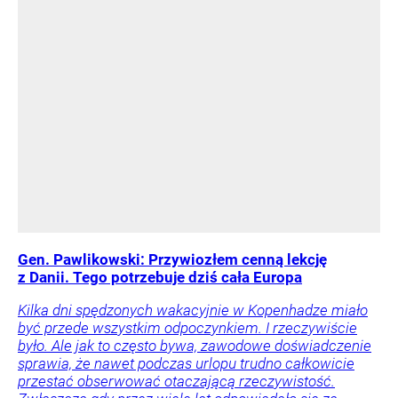
Gen. Pawlikowski: Przywiozłem cenną lekcję
z Danii. Tego potrzebuje dziś cała Europa
Kilka dni spędzonych wakacyjnie w Kopenhadze miało
być przede wszystkim odpoczynkiem. I rzeczywiście
było. Ale jak to często bywa, zawodowe doświadczenie
sprawia, że nawet podczas urlopu trudno całkowicie
przestać obserwować otaczającą rzeczywistość.