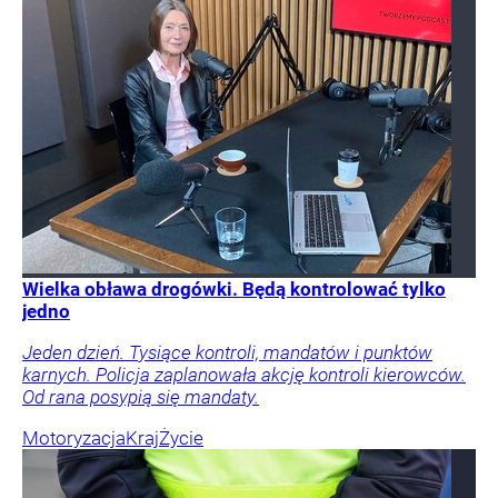
Wielka obława drogówki. Będą kontrolować tylko
jedno
Jeden dzień. Tysiące kontroli, mandatów i punktów
karnych. Policja zaplanowała akcję kontroli kierowców.
Od rana posypią się mandaty.
Motoryzacja
Kraj
Życie