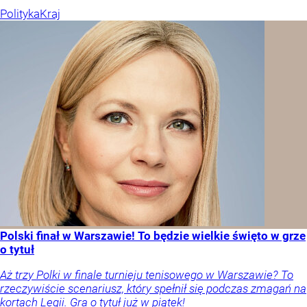
Polityka
Kraj
Polski finał w Warszawie! To będzie wielkie święto w grze
o tytuł
Aż trzy Polki w finale turnieju tenisowego w Warszawie? To
rzeczywiście scenariusz, który spełnił się podczas zmagań na
kortach Legii. Gra o tytuł już w piątek!