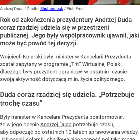
Andrzej Duda
/ Źródło:
Shutterstock
/
Piotr Front
Rok od zakończenia prezydentury Andrzej Duda
coraz rzadziej udziela się w przestrzeni
publicznej. Jego były współpracownik ujawnił, jaki
może być powód tej decyzji.
Wojciech Kolarski były minister w Kancelarii Prezydenta
został zapytany w programie
„Tłit”
Wirtualnej Polski,
dlaczego były prezydent ograniczył w ostatnim czasie
swoją aktywność dotyczącą m.in. życia politycznego.
Duda coraz rzadziej się udziela.
„Potrzebuje
trochę czasu”
Były minister w Kancelarii Prezydenta poinformował,
że w jego ocenie
Andrzej Duda
potrzebuje czasu,
aby odpocząć po ostatnich 10 latach sprawowania władzy.
Jak ocenił Kolarski, chwilowa nieobecność polityka może...