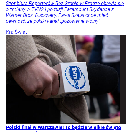
Szef biura Reporterów Bez Granic w Pradze obawia się
o zmiany w TVN24 po fuzji Paramount Skydance z
Warner Bros. Discovery. Pavol Szalai chce mieć
pewność, że polski kanał „pozostanie wolny”.
Kraj
Świat
Polski finał w Warszawie! To będzie wielkie święto