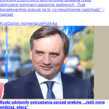
dotyczące nominacji asesorów sądowych. „Tusk
konsekwentnie pracuje na to, co nieuchronnie nadchodzi” –
napisał.
Kraj
Opinie i komentarze
Polityka
Rzeki odsłoniły ostrzeżenia sprzed wieków. „Jeśli mnie
widzisz, płacz”