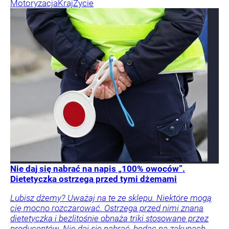
Motoryzacja
Kraj
Życie
Nie daj się nabrać na napis „100% owoców”.
Dietetyczka ostrzega przed tymi dżemami
Lubisz dżemy? Uważaj na te ze sklepu. Niektóre mogą
cię mocno rozczarować. Ostrzega przed nimi znana
dietetyczka i bezlitośnie obnaża triki stosowane przez
producentów. Nie daj się nabrać, będąc na zakupach.