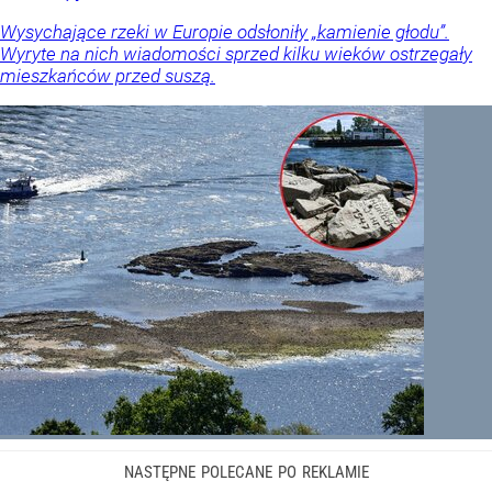
Wysychające rzeki w Europie odsłoniły „kamienie głodu”.
Wyryte na nich wiadomości sprzed kilku wieków ostrzegały
mieszkańców przed suszą.