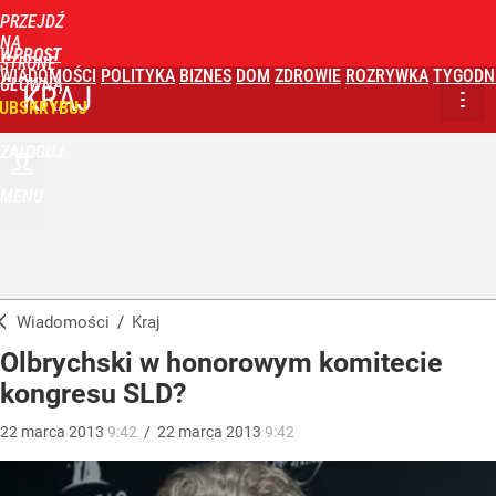
PRZEJDŹ
NA
WPROST
STRONĘ
WIADOMOŚCI
POLITYKA
BIZNES
DOM
ZDROWIE
ROZRYWKA
TYGODN
GŁÓWNĄ
KRAJ
UBSKRYBUJ
ZALOGUJ
MENU
Wiadomości
/
Kraj
Olbrychski w honorowym komitecie
kongresu SLD?
22
marca
2013
9:42
/
22
marca
2013
9:42