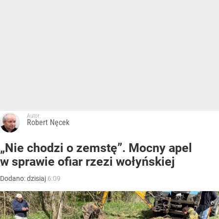
Autor:
Robert Nęcek
„Nie chodzi o zemstę”. Mocny apel
w sprawie ofiar rzezi wołyńskiej
Dodano:
dzisiaj
6:09