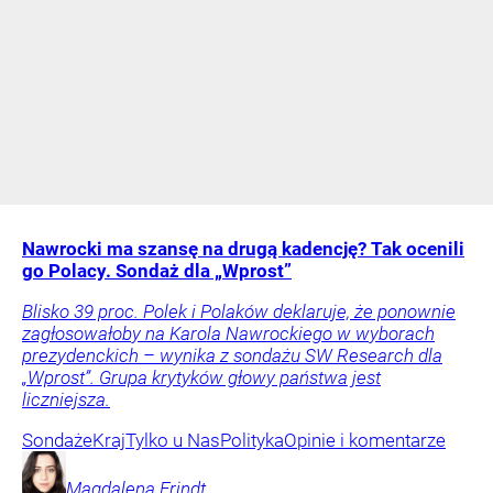
Nawrocki ma szansę na drugą kadencję? Tak ocenili
go Polacy. Sondaż dla „Wprost”
Blisko 39 proc. Polek i Polaków deklaruje, że ponownie
zagłosowałoby na Karola Nawrockiego w wyborach
prezydenckich – wynika z sondażu SW Research dla
„Wprost”. Grupa krytyków głowy państwa jest
liczniejsza.
Sondaże
Kraj
Tylko u Nas
Polityka
Opinie i komentarze
Magdalena
Frindt