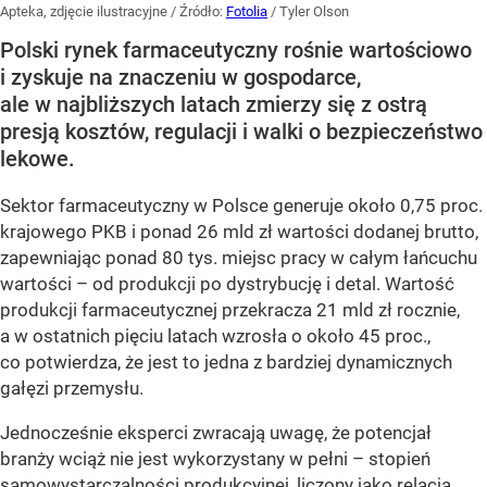
Apteka, zdjęcie ilustracyjne
/ Źródło:
Fotolia
/
Tyler Olson
Polski rynek farmaceutyczny rośnie wartościowo
i zyskuje na znaczeniu w gospodarce,
ale w najbliższych latach zmierzy się z ostrą
presją kosztów, regulacji i walki o bezpieczeństwo
lekowe.
Sektor farmaceutyczny w Polsce generuje około 0,75 proc.
krajowego PKB i ponad 26 mld zł wartości dodanej brutto,
zapewniając ponad 80 tys. miejsc pracy w całym łańcuchu
wartości – od produkcji po dystrybucję i detal. Wartość
produkcji farmaceutycznej przekracza 21 mld zł rocznie,
a w ostatnich pięciu latach wzrosła o około 45 proc.,
co potwierdza, że jest to jedna z bardziej dynamicznych
gałęzi przemysłu.
Jednocześnie eksperci zwracają uwagę, że potencjał
branży wciąż nie jest wykorzystany w pełni – stopień
samowystarczalności produkcyjnej, liczony jako relacja