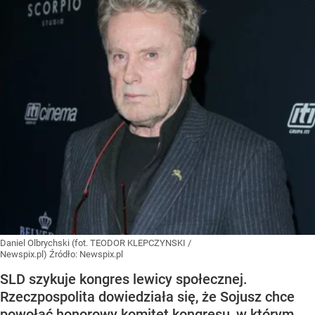
Daniel Olbrychski (fot. TEODOR KLEPCZYNSKI /
Newspix.pl)
Źródło:
Newspix.pl
SLD szykuje kongres lewicy społecznej.
Rzeczpospolita dowiedziała się, że Sojusz chce
powołać honorowy komitet kongresu, w którym