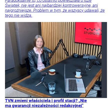
Paradoksalnie to, co ostatnio powiedziała o Idze
Świątek, nie jest ani najbardziej kontrowersyjne, ani
najgroźniejsze. Problem w tym, że wszyscy udawali, że
tego nie widzą.
TVN zmieni właściciela i profil stacji? „Nie
ma gwarancji niezależności redakcyjnej”