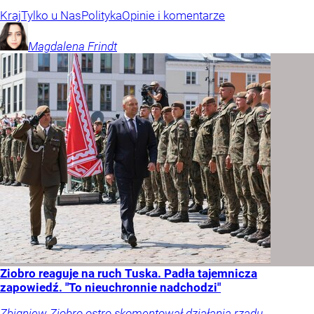
Kraj
Tylko u Nas
Polityka
Opinie i komentarze
Magdalena
Frindt
Ziobro reaguje na ruch Tuska. Padła tajemnicza
zapowiedź. "To nieuchronnie nadchodzi"
Zbigniew Ziobro ostro skomentował działania rządu