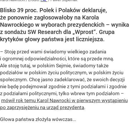
Blisko 39 proc. Polek i Polaków deklaruje,
że ponownie zagłosowałoby na Karola
Nawrockiego w wyborach prezydenckich – wynika
z sondażu SW Research dla „Wprost”. Grupa
krytyków głowy państwa jest liczniejsza.
– Stoję przed wami świadomy wielkiego zadania
i ogromnej odpowiedzialności, które są przede mną.
Ale stoję tutaj, w polskim Sejmie, świadomy także
podziałów w polskim życiu politycznym, w polskim życiu
społecznym. Chcę jasno zadeklarować, że swoich decyzji
nie będę podejmował zgodnie z tymi podziałami i zgodnie
z podziałami politycznymi, tylko wbrew tym podziałom –
mówił rok temu Karol Nawrocki w pierwszym wystąpieniu
po zaprzysiężeniu na urząd prezydenta
.
Głowa państwa złożyła wówczas...