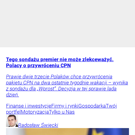
Tego sondażu premier nie może zlekceważyć.
Polacy o przywróceniu CPN
Prawie dwie trzecie Polaków chce przywrócenia
pakietu CPN na dwa ostatnie tygodnie wakacji – wynika
z sondażu dla „Wprost”. Decyzja w tej sprawie lada
dzień.
Finanse i inwestycje
Firmy i rynki
Gospodarka
Twój
portfel
Motoryzacja
Tylko u Nas
Radosław
Święcki