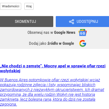
Wiadomości
Kraj
SKOMENTUJ
UDOSTĘPNIJ
Obserwuj nas
w
Google News
Dodaj jako
źródło w Google
„Nie chodzi o zemstę”. Mocny apel w sprawie ofiar rzezi
wołyńskiej
W Buenos Aires potomkowie ofiar rzezi wołyńskiej wciąż
pokazują rodzinne zdjęcia i listy, wspominając bliskich
zamordowanych z niezwykłym okrucieństwem. Ich dramat
przypomina, że dla wielu rodzin Wołyń nie jest historią
zamkniętą, lecz bolesną raną, która do dziś nie została
zagojona.