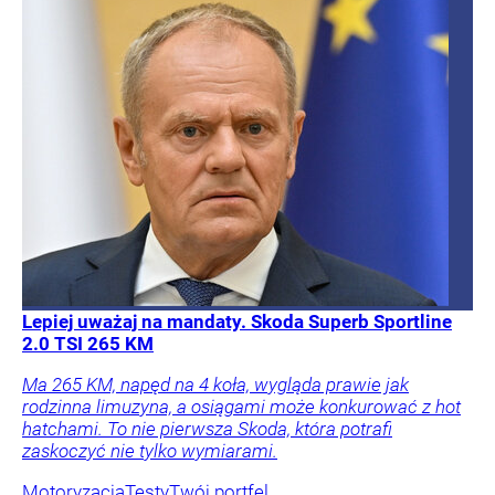
Lepiej uważaj na mandaty. Skoda Superb Sportline
2.0 TSI 265 KM
Ma 265 KM, napęd na 4 koła, wygląda prawie jak
rodzinna limuzyna, a osiągami może konkurować z hot
hatchami. To nie pierwsza Skoda, która potrafi
zaskoczyć nie tylko wymiarami.
Motoryzacja
Testy
Twój portfel