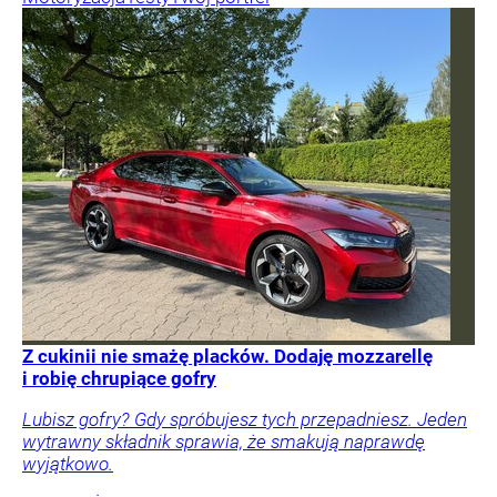
Z cukinii nie smażę placków. Dodaję mozzarellę
i robię chrupiące gofry
Lubisz gofry? Gdy spróbujesz tych przepadniesz. Jeden
wytrawny składnik sprawia, że smakują naprawdę
wyjątkowo.