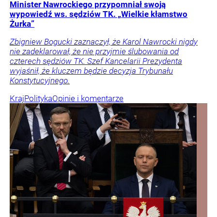
Minister Nawrockiego przypomniał swoją
wypowiedź ws. sędziów TK. „Wielkie kłamstwo
Żurka”
Zbigniew Bogucki zaznaczył, że Karol Nawrocki nigdy
nie zadeklarował, że nie przyjmie ślubowania od
czterech sędziów TK. Szef Kancelarii Prezydenta
wyjaśnił, że kluczem będzie decyzja Trybunału
Konstytucyjnego.
Kraj
Polityka
Opinie i komentarze