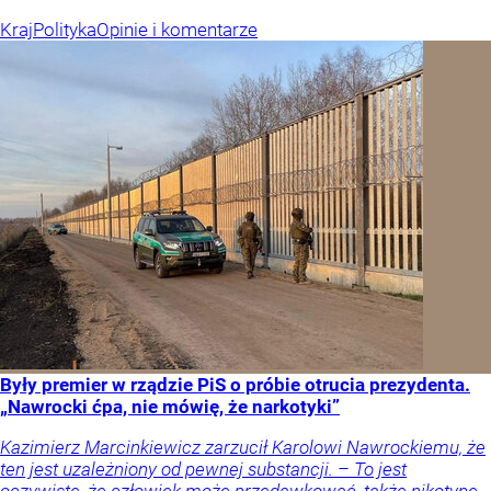
Kraj
Polityka
Opinie i komentarze
Były premier w rządzie PiS o próbie otrucia prezydenta.
„Nawrocki ćpa, nie mówię, że narkotyki”
Kazimierz Marcinkiewicz zarzucił Karolowi Nawrockiemu, że
ten jest uzależniony od pewnej substancji. – To jest
oczywiste, że człowiek może przedawkować, także nikotynę