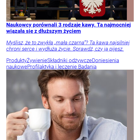
Naukowcy porównali 3 rodzaje kawy. Ta najmocniej
wiązała się z dłuższym życiem
Myślisz, że to zwykła „mała czarna”? Ta kawa najsilniej
chroni serce i wydłuża życie. Sprawdź, czy ją pijesz.
Produkty
Żywienie
Składniki odżywcze
Doniesienia
naukowe
Profilaktyka i leczenie
Badania