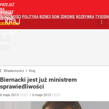
PRZEJDŹ
NA
WPROST
STRONĘ
WIADOMOŚCI
POLITYKA
BIZNES
DOM
ZDROWIE
ROZRYWKA
TYGODN
GŁÓWNĄ
KRAJ
UBSKRYBUJ
ZALOGUJ
MENU
Wiadomości
/
Kraj
Biernacki jest już ministrem
sprawiedliwości
6
maja
2013
12:27
/
6
maja
2013
12:27