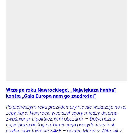
Wrze po roku Nawrockiego. „Największa hańba”
kontra „Cała Europa nam go zazdrości”
Po pierwszym roku prezydentury nic nie wskazuje na to,
żeby Karol Nawrocki wyciszył spory między dwoma
zwaśnionymi politycznymi obozami. – Dotychczas
największą hańbą na karcie jego prezydentury jest
chyba zawetowanie SAFE – ocenia Mariusz Witczak z