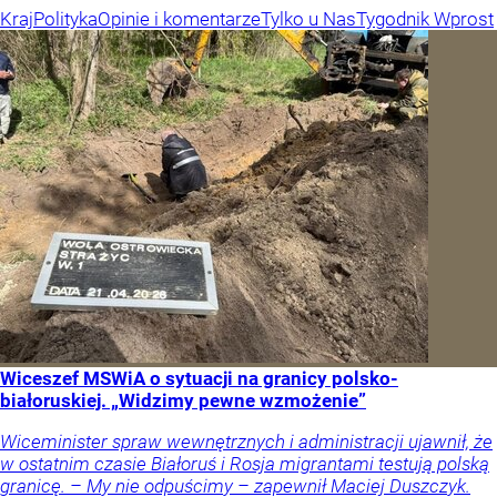
Kraj
Polityka
Opinie i komentarze
Tylko u Nas
Tygodnik Wprost
Wiceszef MSWiA o sytuacji na granicy polsko-
białoruskiej. „Widzimy pewne wzmożenie”
Wiceminister spraw wewnętrznych i administracji ujawnił, że
w ostatnim czasie Białoruś i Rosja migrantami testują polską
granicę. – My nie odpuścimy – zapewnił Maciej Duszczyk.