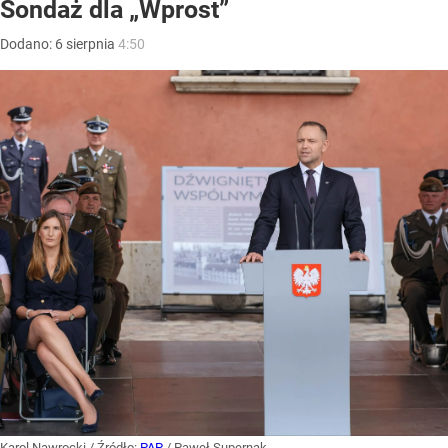
Sondaż dla „Wprost”
Dodano:
6
sierpnia
4:50
Karol Nawrocki
/ Źródło:
PAP
/
Paweł Supernak