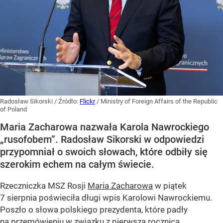
Radosław Sikorski
/ Źródło:
Flickr
/
Ministry of Foreign Affairs of the Republic
of Poland
Maria Zacharowa nazwała Karola Nawrockiego
„rusofobem”. Radosław Sikorski w odpowiedzi
przypomniał o swoich słowach, które odbiły się
szerokim echem na całym świecie.
Rzeczniczka MSZ Rosji
Maria Zacharowa
w piątek
7 sierpnia poświeciła długi wpis Karolowi Nawrockiemu.
Poszło o słowa polskiego prezydenta, które padły
na przemówieniu w związku z pierwszą rocznicą