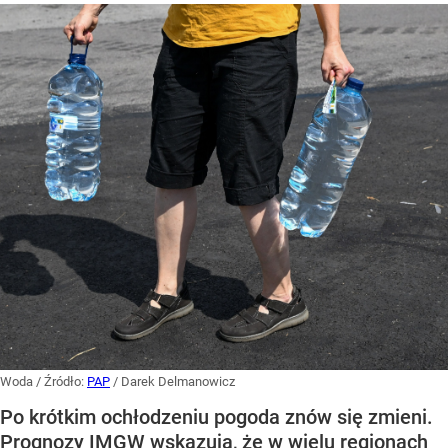
Woda
/ Źródło:
PAP
/
Darek Delmanowicz
Po krótkim ochłodzeniu pogoda znów się zmieni.
Prognozy IMGW wskazują, że w wielu regionach