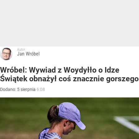
Autor:
Jan Wróbel
Wróbel: Wywiad z Woydyłło o Idze
Świątek obnażył coś znacznie gorszego
Dodano:
5
sierpnia
6:08