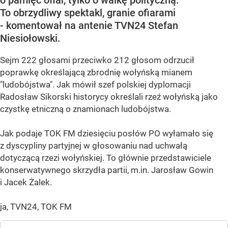
o pamięć ofiar, tylko o walkę polityczną.
To obrzydliwy spektakl, granie ofiarami
- komentował na antenie TVN24 Stefan
Niesiołowski.
Sejm 222 głosami przeciwko 212 głosom odrzucił
poprawkę określającą zbrodnię wołyńską mianem
"ludobójstwa". Jak mówił szef polskiej dyplomacji
Radosław Sikorski historycy określali rzeź wołyńską jako
czystkę etniczną o znamionach ludobójstwa.
Jak podaje TOK FM dziesięciu posłów PO wyłamało się
z dyscypliny partyjnej w głosowaniu nad uchwałą
dotyczącą rzezi wołyńskiej. To głównie przedstawiciele
konserwatywnego skrzydła partii, m.in. Jarosław Gowin
i Jacek Żalek.
ja, TVN24, TOK FM