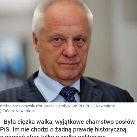
Stefan Niesiołowski (fot. Jacek Herok/NEWSPIX.PL --- Newspix.pl
)
Źródło:
Newspix.pl
- Była ciężka walka, wyjątkowe chamstwo posłów
PiS. Im nie chodzi o żadną prawdę historyczną,