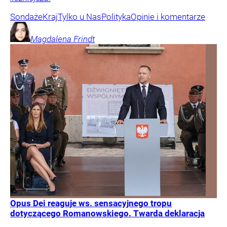
Sondaże
Kraj
Tylko u Nas
Polityka
Opinie i komentarze
Magdalena
Frindt
Opus Dei reaguje ws. sensacyjnego tropu
dotyczącego Romanowskiego. Twarda deklaracja