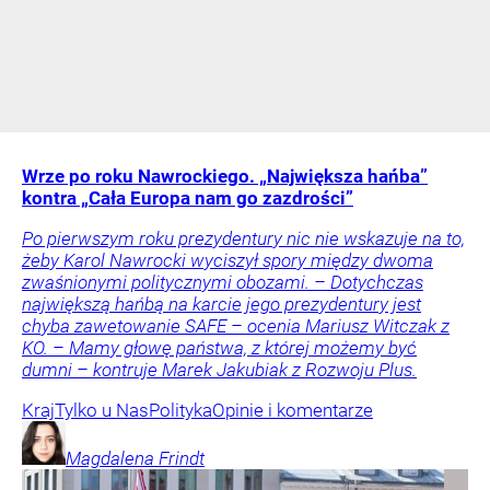
Wrze po roku Nawrockiego. „Największa hańba”
kontra „Cała Europa nam go zazdrości”
Po pierwszym roku prezydentury nic nie wskazuje na to,
żeby Karol Nawrocki wyciszył spory między dwoma
zwaśnionymi politycznymi obozami. – Dotychczas
największą hańbą na karcie jego prezydentury jest
chyba zawetowanie SAFE – ocenia Mariusz Witczak z
KO. – Mamy głowę państwa, z której możemy być
dumni – kontruje Marek Jakubiak z Rozwoju Plus.
Kraj
Tylko u Nas
Polityka
Opinie i komentarze
Magdalena
Frindt