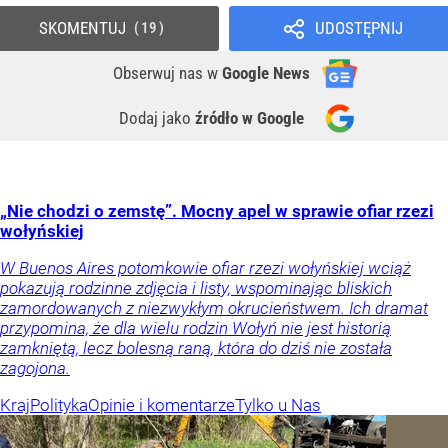
SKOMENTUJ
UDOSTĘPNIJ
19
Obserwuj nas
w
Google News
Dodaj jako
źródło w Google
„Nie chodzi o zemstę”. Mocny apel w sprawie ofiar rzezi
wołyńskiej
W Buenos Aires potomkowie ofiar rzezi wołyńskiej wciąż
pokazują rodzinne zdjęcia i listy, wspominając bliskich
zamordowanych z niezwykłym okrucieństwem. Ich dramat
przypomina, że dla wielu rodzin Wołyń nie jest historią
zamkniętą, lecz bolesną raną, która do dziś nie została
zagojona.
Kraj
Polityka
Opinie i komentarze
Tylko u Nas