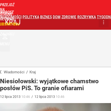
PRZEJDŹ
NA
WPROST
STRONĘ
WIADOMOŚCI
POLITYKA
BIZNES
DOM
ZDROWIE
ROZRYWKA
TYGODN
GŁÓWNĄ
KRAJ
UBSKRYBUJ
ZALOGUJ
MENU
Wiadomości
/
Kraj
Niesiołowski: wyjątkowe chamstwo
posłów PiS. To granie ofiarami
12
lipca
2013
10:46
/
12
lipca
2013
10:46