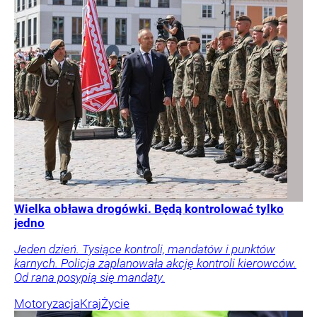
Wielka obława drogówki. Będą kontrolować tylko
jedno
Jeden dzień. Tysiące kontroli, mandatów i punktów
karnych. Policja zaplanowała akcję kontroli kierowców.
Od rana posypią się mandaty.
Motoryzacja
Kraj
Życie