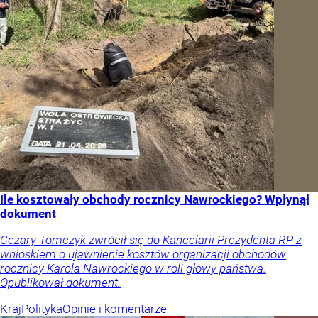
Ile kosztowały obchody rocznicy Nawrockiego? Wpłynął
dokument
Cezary Tomczyk zwrócił się do Kancelarii Prezydenta RP z
wnioskiem o ujawnienie kosztów organizacji obchodów
rocznicy Karola Nawrockiego w roli głowy państwa.
Opublikował dokument.
Kraj
Polityka
Opinie i komentarze