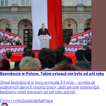
Bezrobocie w Polsce. Takiej sytuacji nie było od pół roku
Stopa bezrobocia w lipcu wyniosła 5,9 proc. - wynika ze
wstępnych danych resortu pracy. Jeśli się one potwierdzą,
będziemy mieli pierwszy od pół roku wzrost.
Firmy i rynki
Gospodarka
Praca