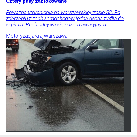
Cztery pasy zablokowane
Poważne utrudnienia na warszawskiej trasie S2. Po
zderzeniu trzech samochodów jedna osoba trafiła do
szpitala. Ruch odbywa się pasem awaryjnym.
Motoryzacja
Kraj
Warszawa