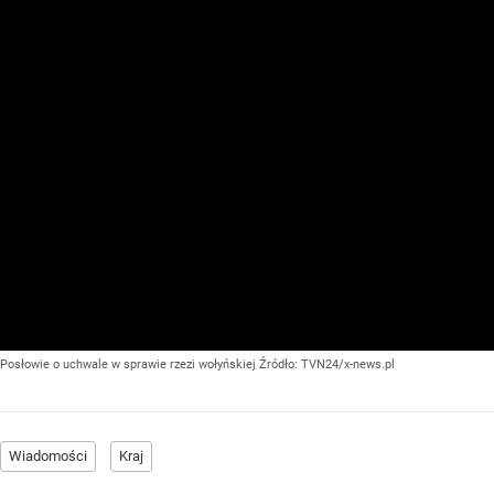
Posłowie o uchwale w sprawie rzezi wołyńskiej
Źródło:
TVN24/x-news.pl
Wiadomości
Kraj