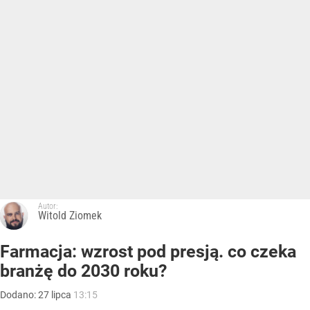
Autor:
Witold Ziomek
Farmacja: wzrost pod presją. co czeka
branżę do 2030 roku?
Dodano:
27
lipca
13:15