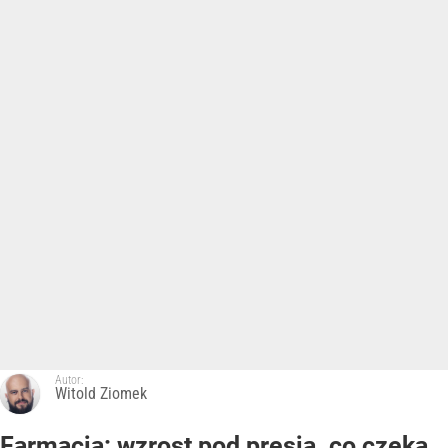
Autor:
Witold Ziomek
Farmacja: wzrost pod presją. co czeka