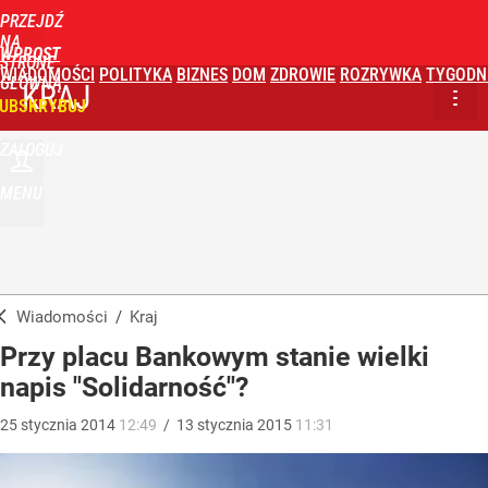
PRZEJDŹ
NA
WPROST
STRONĘ
WIADOMOŚCI
POLITYKA
BIZNES
DOM
ZDROWIE
ROZRYWKA
TYGODN
GŁÓWNĄ
KRAJ
UBSKRYBUJ
ZALOGUJ
MENU
Wiadomości
/
Kraj
Przy placu Bankowym stanie wielki
napis "Solidarność"?
25
stycznia
2014
12:49
/
13
stycznia
2015
11:31