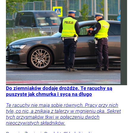
Do ziemniaków dodaję drożdże. Te racuchy są
puszyste jak chmurka i sycą na długo
Te racuchy nie mają sobie równych. Pracy przy nich
tyle, co nic, a znikają z talerzy w mgnieniu oka. Sekret
tych przysmaków tkwi w połączeniu dwóch
nieoczywistych składników.