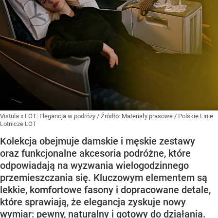
Vistula x LOT: Elegancja w podróży
/ Źródło:
Materiały prasowe
/
Polskie Linie
Lotnicze LOT
Kolekcja obejmuje damskie i męskie zestawy
oraz funkcjonalne akcesoria podróżne, które
odpowiadają na wyzwania wielogodzinnego
przemieszczania się. Kluczowym elementem są
lekkie, komfortowe fasony i dopracowane detale,
które sprawiają, że elegancja zyskuje nowy
wymiar: pewny, naturalny i gotowy do działania.