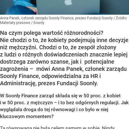
Anna Panek, członek zarządu Soonly Finance, prezes Fundacji Soonly
/ Źródło:
Materiały prasowe
/
Soonly
Na czym polega wartość różnorodności?
Nie chodzi o to, że kobiety podejmują inne decyzje
niż mężczyźni. Chodzi o to, że zespół złożony
z ludzi o różnych doświadczeniach znacznie lepiej
dostrzega zarówno szanse, jak i potencjalne
zagrożenia – mówi Anna Panek, członek zarządu
Soonly Finance, odpowiedzialna za HR i
Administrację, prezes Fundacji Soonly.
W Soonly Finance zarząd składa się w 50 proc. z kobiet
i w 50 proc. z mężczyzn – i to bez odgórnych regulacji. Jak
wyglądała droga do tej równowagi i co było w niej
kluczowym momentem?
Ta równowaga nie była celem samym w sobie. Nigdy