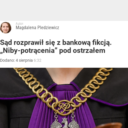
Autor:
Magdalena Pledziewicz
Sąd rozprawił się z bankową fikcją.
„Niby-potrącenia” pod ostrzałem
Dodano:
4
sierpnia
6:32