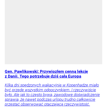
Gen. Pawlikowski: Przywiozłem cenną lekcję
z Danii. Tego potrzebuje dziś cała Europa
Kilka dni spędzonych wakacyjnie w Kopenhadze miało
być przede wszystkim odpoczynkiem. I rzeczywiście
było. Ale jak to często bywa, zawodowe doświadczenie
sprawia, że nawet podczas urlopu trudno całkowicie
przestać obserwować otaczającą rzeczywistość.