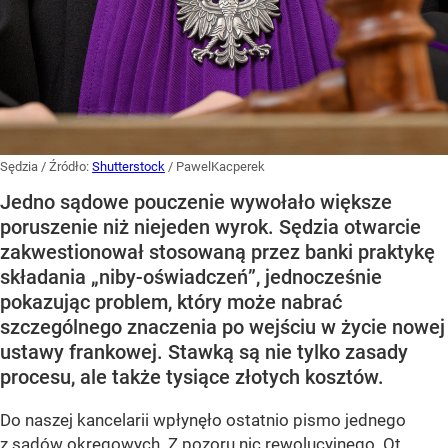
Sędzia
/ Źródło:
Shutterstock
/
PawelKacperek
Jedno sądowe pouczenie wywołało większe
poruszenie niż niejeden wyrok. Sędzia otwarcie
zakwestionował stosowaną przez banki praktykę
składania „niby-oświadczeń”, jednocześnie
pokazując problem, który może nabrać
szczególnego znaczenia po wejściu w życie nowej
ustawy frankowej. Stawką są nie tylko zasady
procesu, ale także tysiące złotych kosztów.
Do naszej kancelarii wpłynęło ostatnio pismo jednego
z sądów okręgowych. Z pozoru nic rewolucyjnego. Ot,