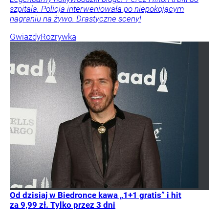
szpitala. Policja interweniowała po niepokojącym
nagraniu na żywo. Drastyczne sceny!
Gwiazdy
Rozrywka
Od dzisiaj w Biedronce kawa „1+1 gratis” i hit
za 9,99 zł. Tylko przez 3 dni