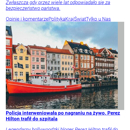
Zwłaszcza gdy przez wiele lat odpowiadało się za
bezpieczeństwo państwa.
Opinie i komentarze
Polityka
Kraj
Świat
Tylko u Nas
Policja interweniowała po nagraniu na żywo. Perez
Hilton trafił do szpitala
Legendarny hollywoodzki bloger Perez Hilton trafił do