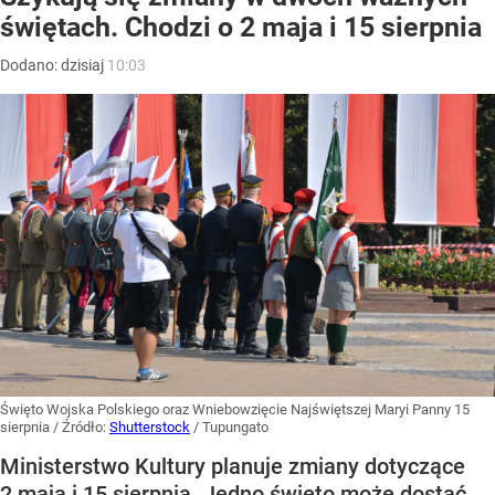
świętach. Chodzi o 2 maja i 15 sierpnia
Dodano:
dzisiaj
10:03
Święto Wojska Polskiego oraz Wniebowzięcie Najświętszej Maryi Panny 15
sierpnia
/ Źródło:
Shutterstock
/
Tupungato
Ministerstwo Kultury planuje zmiany dotyczące
2 maja i 15 sierpnia. Jedno święto może dostać