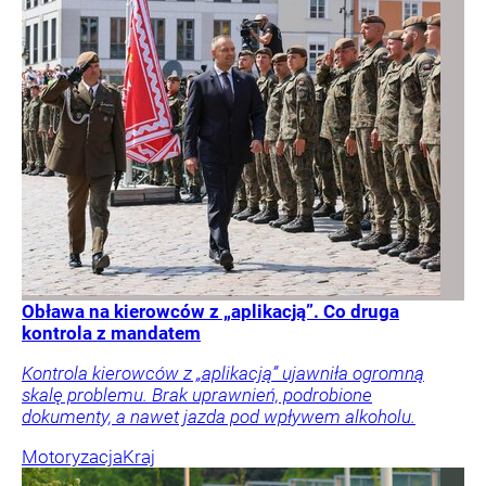
Obława na kierowców z „aplikacją”. Co druga
kontrola z mandatem
Kontrola kierowców z „aplikacją” ujawniła ogromną
skalę problemu. Brak uprawnień, podrobione
dokumenty, a nawet jazda pod wpływem alkoholu.
Motoryzacja
Kraj