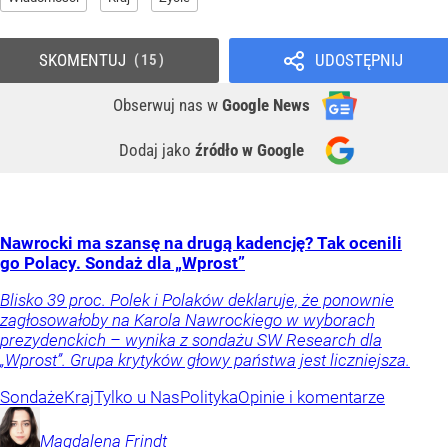
SKOMENTUJ
UDOSTĘPNIJ
15
Obserwuj nas
w
Google News
Dodaj jako
źródło w Google
Nawrocki ma szansę na drugą kadencję? Tak ocenili
go Polacy. Sondaż dla „Wprost”
Blisko 39 proc. Polek i Polaków deklaruje, że ponownie
zagłosowałoby na Karola Nawrockiego w wyborach
prezydenckich – wynika z sondażu SW Research dla
„Wprost”. Grupa krytyków głowy państwa jest liczniejsza.
Sondaże
Kraj
Tylko u Nas
Polityka
Opinie i komentarze
Magdalena
Frindt