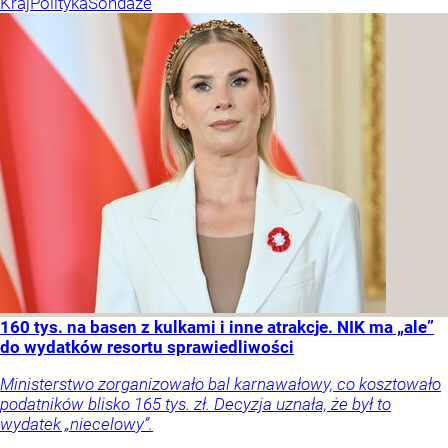
Kraj
Polityka
Sondaże
160 tys. na basen z kulkami i inne atrakcje. NIK ma „ale”
do wydatków resortu sprawiedliwości
Ministerstwo zorganizowało bal karnawałowy, co kosztowało
podatników blisko 165 tys. zł. Decyzja uznała, że był to
wydatek „niecelowy”.