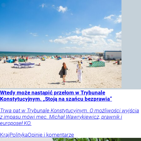
Wtedy może nastąpić przełom w Trybunale
Konstytucyjnym. „Stoją na szańcu bezprawia”
Trwa pat w Trybunale Konstytucyjnym. O możliwości wyjścia
z impasu mówi mec. Michał Wawrykiewicz, prawnik i
europoseł KO.
Kraj
Polityka
Opinie i komentarze