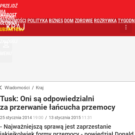
PRZEJDŹ
NA
WPROST
STRONĘ
WIADOMOŚCI
POLITYKA
BIZNES
DOM
ZDROWIE
ROZRYWKA
TYGODN
GŁÓWNĄ
KRAJ
UBSKRYBUJ
ZALOGUJ
MENU
Wiadomości
/
Kraj
Tusk: Oni są odpowiedzialni
za przerwanie łańcucha przemocy
25
stycznia
2014
19:00
/
13
stycznia
2015
11:31
- Najważniejszą sprawą jest zaprzestanie
jakiejkolwiek formy przemocy - powiedział Donald