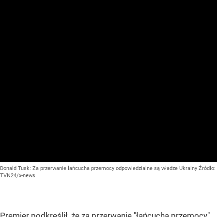
Donald Tusk: Za przerwanie łańcucha przemocy odpowiedzialne są władze Ukrainy
Źródło:
TVN24/x-news
Premier podkreślił, że za przerwanie "łańcucha przemocy"