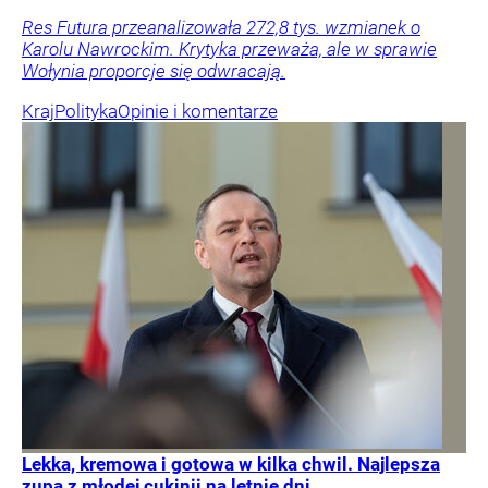
Res Futura przeanalizowała 272,8 tys. wzmianek o
Karolu Nawrockim. Krytyka przeważa, ale w sprawie
Wołynia proporcje się odwracają.
Kraj
Polityka
Opinie i komentarze
Lekka, kremowa i gotowa w kilka chwil. Najlepsza
zupa z młodej cukinii na letnie dni