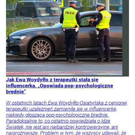
Jak Ewa Woydyłło z terapeutki stała się
influencerką. „Opowiada pop-psychologiczne
brednie”
W ostatnich latach Ewa Woydyłło-Osiatyńska z cenionej
terapeutki uzależnień zamieniła się w influencerkę,
niekiedy głoszącą pop-psychologiczne brednie.
Paradoksalnie to, co ostatnio powiedziała o Idze
Świątek, nie jest ani najbardziej kontrowersyjne, ani
najgroźniejsze. Problem w tym, że wszyscy udawali, że