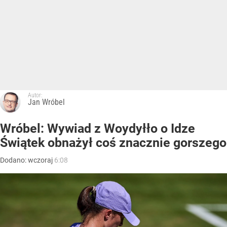
Autor:
Jan Wróbel
Wróbel: Wywiad z Woydyłło o Idze
Świątek obnażył coś znacznie gorszego
Dodano:
wczoraj
6:08