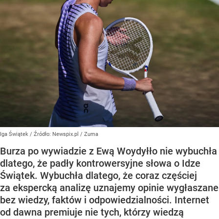
Iga Świątek
/ Źródło:
Newspix.pl
/
Zuma
Burza po wywiadzie z Ewą Woydyłło nie wybuchła
dlatego, że padły kontrowersyjne słowa o Idze
Świątek. Wybuchła dlatego, że coraz częściej
za ekspercką analizę uznajemy opinie wygłaszane
bez wiedzy, faktów i odpowiedzialności. Internet
od dawna premiuje nie tych, którzy wiedzą