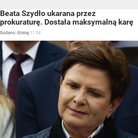
Beata Szydło ukarana przez
prokuraturę. Dostała maksymalną karę
Dodano:
dzisiaj
11:54