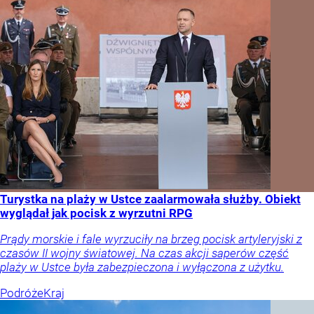
Turystka na plaży w Ustce zaalarmowała służby. Obiekt
wyglądał jak pocisk z wyrzutni RPG
Prądy morskie i fale wyrzuciły na brzeg pocisk artyleryjski z
czasów II wojny światowej. Na czas akcji saperów część
plaży w Ustce była zabezpieczona i wyłączona z użytku.
Podróże
Kraj