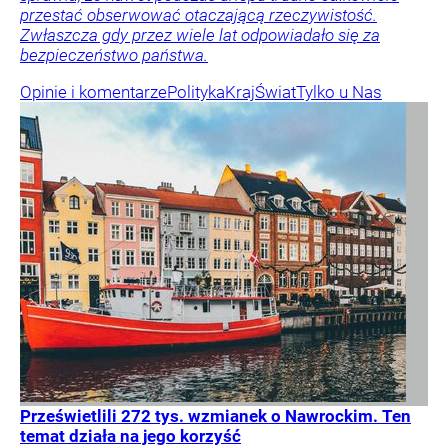
przestać obserwować otaczającą rzeczywistość.
Zwłaszcza gdy przez wiele lat odpowiadało się za
bezpieczeństwo państwa.
Opinie i komentarze
Polityka
Kraj
Świat
Tylko u Nas
Prześwietlili 272 tys. wzmianek o Nawrockim. Ten
temat działa na jego korzyść