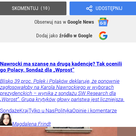
SKOMENTUJ
UDOSTĘPNIJ
10
Obserwuj nas
w
Google News
Dodaj jako
źródło w Google
Nawrocki ma szansę na drugą kadencję? Tak ocenili
go Polacy. Sondaż dla „Wprost”
Blisko 39 proc. Polek i Polaków deklaruje, że ponownie
zagłosowałoby na Karola Nawrockiego w wyborach
prezydenckich – wynika z sondażu SW Research dla
„Wprost”. Grupa krytyków głowy państwa jest liczniejsza.
Sondaże
Kraj
Tylko u Nas
Polityka
Opinie i komentarze
Magdalena
Frindt