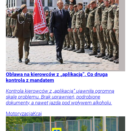
Obława na kierowców z „aplikacją”. Co druga
kontrola z mandatem
Kontrola kierowców z „aplikacją” ujawniła ogromną
skalę problemu. Brak uprawnień, podrobione
dokumenty, a nawet jazda pod wpływem alkoholu.
Motoryzacja
Kraj