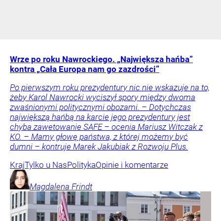
Wrze po roku Nawrockiego. „Największa hańba”
kontra „Cała Europa nam go zazdrości”
Po pierwszym roku prezydentury nic nie wskazuje na to,
żeby Karol Nawrocki wyciszył spory między dwoma
zwaśnionymi politycznymi obozami. – Dotychczas
największą hańbą na karcie jego prezydentury jest
chyba zawetowanie SAFE – ocenia Mariusz Witczak z
KO. – Mamy głowę państwa, z której możemy być
dumni – kontruje Marek Jakubiak z Rozwoju Plus.
Kraj
Tylko u Nas
Polityka
Opinie i komentarze
Magdalena
Frindt