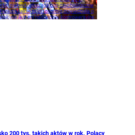
erkę, niekiedy głoszącą pop-psychologiczne
 Paradoksalnie to, co ostatnio powiedziała o
tek, nie jest ani najbardziej kontrowersyjne,
roźniejsze. Problem w tym, że wszyscy
 że tego nie widzą.
ie
Psychologia
Tylko
godnik
sko 200 tys. takich aktów w rok. Polacy