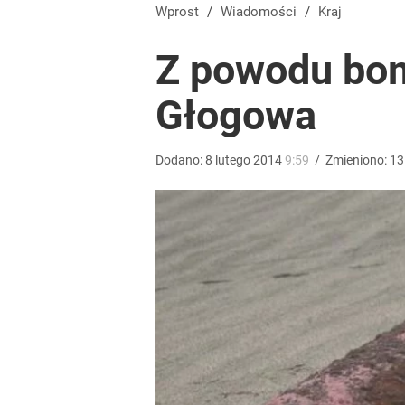
Ulewy dały się we znaki mieszkańcom Podkarpacia.
Wprost
/
Wiadomości
/
Kraj
Z powodu bo
dodaj
Głogowa
Mocne słowa z Moskwy pod adresem Sikorskiego. 
Dodano:
8
lutego
2014
9:59
/
Zmieniono:
13
1
Wrze po roku Nawrockiego. „Największa hańba” ko
16