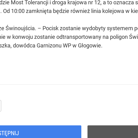
zie Most Tolerancji i droga krajowa nr 12, a to oznacza
i. Od 10:00 zamknięta będzie również linia kolejowa w k
 Świnoujścia. – Pocisk zostanie wydobyty systemem p
pnie w konwoju zostanie odtransportowany na poligon Św
szka, dowódca Garnizonu WP w Głogowie.
STĘPNIJ