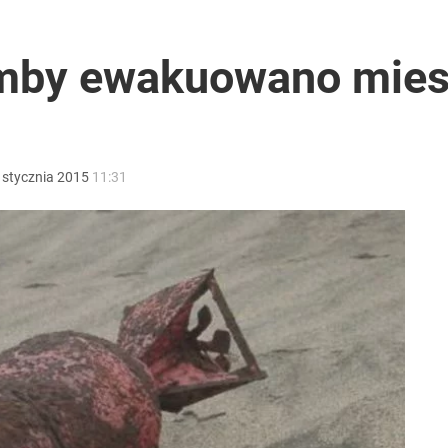
 Szpital w Rzeszowie wstrzymał przyjęcia
mby ewakuowano mie
„Chce wciągnąć Polskę do konfliktu”
stycznia
2015
11:31
ntra „Cała Europa nam go zazdrości”