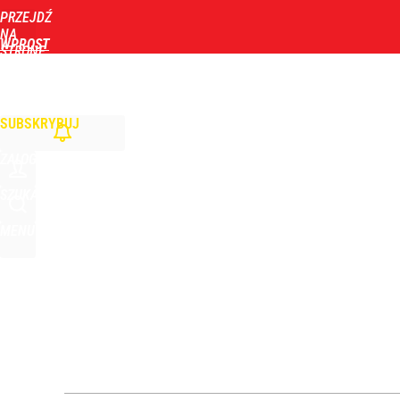
PRZEJDŹ
Udostępnij
1
Skomentuj
NA
WPROST
STRONĘ
GŁÓWNĄ
WIADOMOŚCI
POLITYKA
BIZNES
DOM
ZDROWIE
ROZRYWKA
TYGOD
Morawiecki przelicytował PiS. Chce zawieszać 800 
SUBSKRYBUJ
dodaj
ZALOGUJ
„Regularnie posługuje się językiem nienawiści”. 
SZUKAJ
MENU
3
„Nie chodzi o zemstę”. Mocny apel w sprawie ofiar 
dodaj