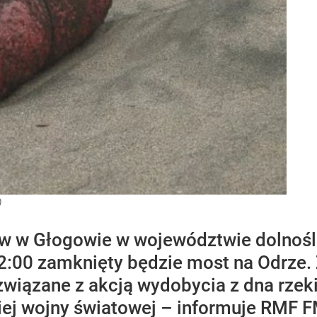
)
ów w Głogowie w województwie dolnoś
2:00 zamknięty będzie most na Odrze. 
 związane z akcją wydobycia z dna rze
giej wojny światowej – informuje RMF F