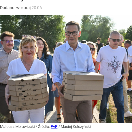
Dodano:
wczoraj
20:06
Mateusz Morawiecki
/ Źródło:
PAP
/
Maciej Kulczyński