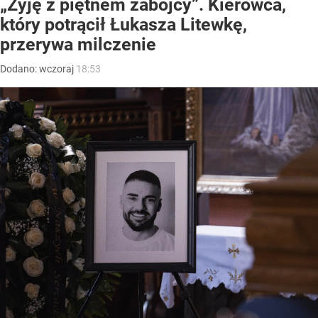
„Żyję z piętnem zabójcy”. Kierowca,
który potrącił Łukasza Litewkę,
przerywa milczenie
Dodano:
wczoraj
18:53