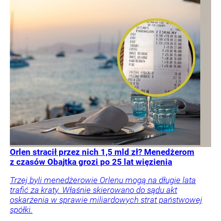
Orlen stracił przez nich 1,5 mld zł? Menedżerom
z czasów Obajtka grozi po 25 lat więzienia
Trzej byli menedżerowie Orlenu mogą na długie lata
trafić za kraty. Właśnie skierowano do sądu akt
oskarżenia w sprawie miliardowych strat państwowej
spółki.