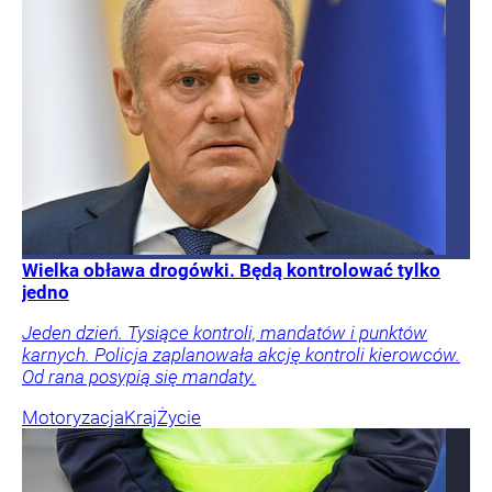
Wielka obława drogówki. Będą kontrolować tylko
jedno
Jeden dzień. Tysiące kontroli, mandatów i punktów
karnych. Policja zaplanowała akcję kontroli kierowców.
Od rana posypią się mandaty.
Motoryzacja
Kraj
Życie