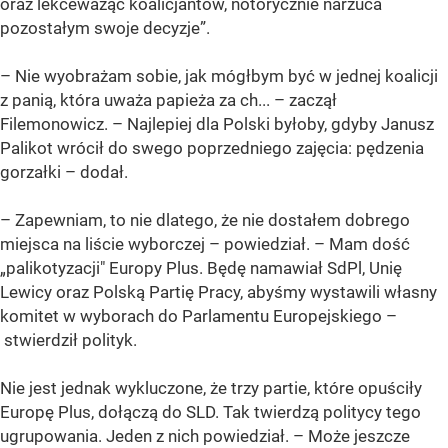
oraz lekceważąc koalicjantów, notorycznie narzuca
pozostałym swoje decyzje”.
– Nie wyobrażam sobie, jak mógłbym być w jednej koalicji
z panią, która uważa papieża za ch... – zaczął
Filemonowicz. – Najlepiej dla Polski byłoby, gdyby Janusz
Palikot wrócił do swego poprzedniego zajęcia: pędzenia
gorzałki – dodał.
– Zapewniam, to nie dlatego, że nie dostałem dobrego
miejsca na liście wyborczej – powiedział. – Mam dość
„palikotyzacji" Europy Plus. Będę namawiał SdPl, Unię
Lewicy oraz Polską Partię Pracy, abyśmy wystawili własny
komitet w wyborach do Parlamentu Europejskiego –
stwierdził polityk.
Nie jest jednak wykluczone, że trzy partie, które opuściły
Europę Plus, dołączą do SLD. Tak twierdzą politycy tego
ugrupowania. Jeden z nich powiedział. – Może jeszcze