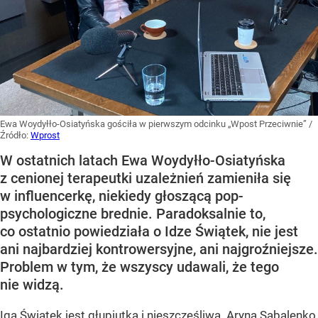
Ewa Woydyłło-Osiatyńska gościła w pierwszym odcinku „Wpost Przeciwnie”
/
Źródło:
Wprost
W ostatnich latach Ewa Woydyłło-Osiatyńska
z cenionej terapeutki uzależnień zamieniła się
w influencerkę, niekiedy głoszącą pop-
psychologiczne brednie. Paradoksalnie to,
co ostatnio powiedziała o Idze Świątek, nie jest
ani najbardziej kontrowersyjne, ani najgroźniejsze.
Problem w tym, że wszyscy udawali, że tego
nie widzą.
Iga Świątek jest głupiutka i nieszczęśliwa. Aryna Sabalenko