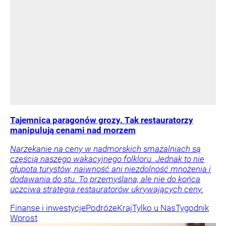
Tajemnica paragonów grozy. Tak restauratorzy
manipulują cenami nad morzem
Narzekanie na ceny w nadmorskich smażalniach są
częścią naszego wakacyjnego folkloru. Jednak to nie
głupota turystów, naiwność ani niezdolność mnożenia i
dodawania do stu. To przemyślana, ale nie do końca
uczciwa strategia restauratorów ukrywających ceny.
Finanse i inwestycje
Podróże
Kraj
Tylko u Nas
Tygodnik
Wprost