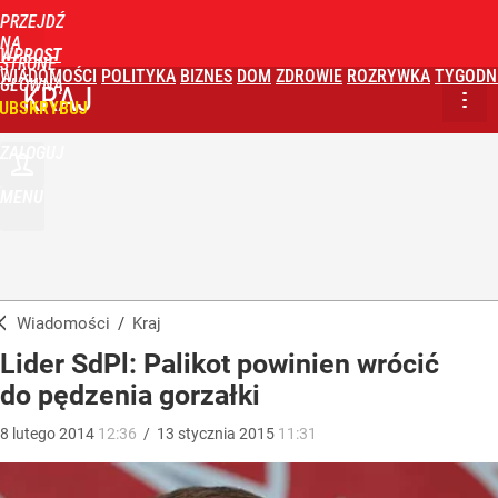
PRZEJDŹ
NA
WPROST
STRONĘ
WIADOMOŚCI
POLITYKA
BIZNES
DOM
ZDROWIE
ROZRYWKA
TYGODN
GŁÓWNĄ
KRAJ
UBSKRYBUJ
ZALOGUJ
MENU
Wiadomości
/
Kraj
Lider SdPl: Palikot powinien wrócić
do pędzenia gorzałki
8
lutego
2014
12:36
/
13
stycznia
2015
11:31