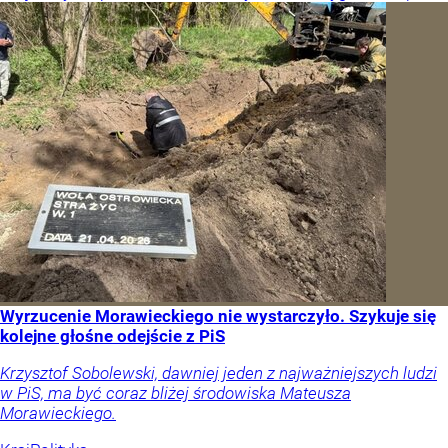
Wyrzucenie Morawieckiego nie wystarczyło. Szykuje się
kolejne głośne odejście z PiS
Krzysztof Sobolewski, dawniej jeden z najważniejszych ludzi
w PiS, ma być coraz bliżej środowiska Mateusza
Morawieckiego.