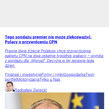
Tego sondażu premier nie może zlekceważyć.
Polacy o przywróceniu CPN
Prawie dwie trzecie Polaków chce przywrócenia
pakietu CPN na dwa ostatnie tygodnie wakacji – wynika
z sondażu dla „Wprost”. Decyzja w tej sprawie lada
dzień.
Finanse i inwestycje
Firmy i rynki
Gospodarka
Twój
portfel
Motoryzacja
Tylko u Nas
Radosław
Święcki