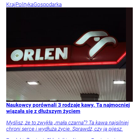
Kraj
Polityka
Gospodarka
Naukowcy porównali 3 rodzaje kawy. Ta najmocniej
wiązała się z dłuższym życiem
Myślisz, że to zwykła „mała czarna”? Ta kawa najsilniej
chroni serce i wydłuża życie. Sprawdź, czy ją pijesz.