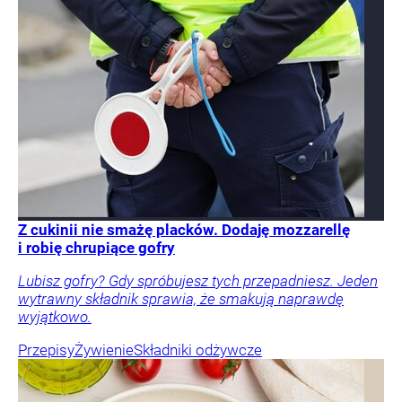
Z cukinii nie smażę placków. Dodaję mozzarellę
i robię chrupiące gofry
Lubisz gofry? Gdy spróbujesz tych przepadniesz. Jeden
wytrawny składnik sprawia, że smakują naprawdę
wyjątkowo.
Przepisy
Żywienie
Składniki odżywcze