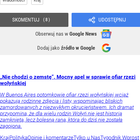
Wiadomości
Kraj
SKOMENTUJ
UDOSTĘPNIJ
8
Obserwuj nas
w
Google News
Dodaj jako
źródło w Google
„Nie chodzi o zemstę”. Mocny apel w sprawie ofiar rzezi
wołyńskiej
W Buenos Aires potomkowie ofiar rzezi wołyńskiej wciąż
pokazują rodzinne zdjęcia i listy, wspominając bliskich
zamordowanych z niezwykłym okrucieństwem. Ich dramat
przypomina, że dla wielu rodzin Wołyń nie jest historią
zamkniętą, lecz bolesną raną, która do dziś nie została
zagojona.
Kraj
Polityka
Opinie i komentarze
Tylko u Nas
Tygodnik Wprost