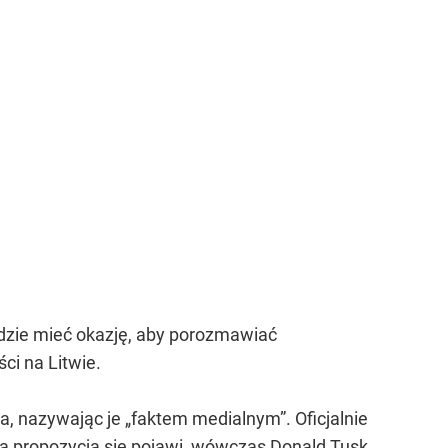
ędzie mieć okazję, aby porozmawiać
ci na Litwie.
 nazywając je „faktem medialnym”. Oficjalnie
aka propozycja się pojawi, wówczas Donald Tusk