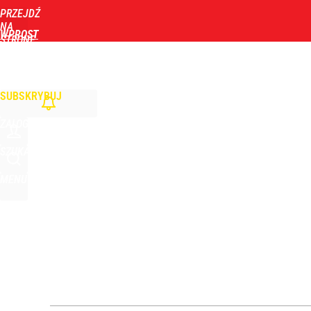
PRZEJDŹ
Udostępnij
11
Skomentuj
NA
WPROST
STRONĘ
GŁÓWNĄ
WIADOMOŚCI
POLITYKA
BIZNES
DOM
ZDROWIE
ROZRYWKA
TYGOD
Były premier w rządzie PiS o próbie otrucia prezyd
SUBSKRYBUJ
5
ZALOGUJ
Narzekają na Nawrockiego „jak ktoś taki został 
SZUKAJ
MENU
17
Wiceszef MSWiA o sytuacji na granicy polsko-biał
dodaj