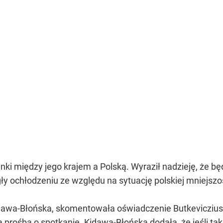
nki między jego krajem a Polską. Wyraził nadzieję, że b
ły ochłodzeniu ze względu na sytuację polskiej mniejszoś
dawa-Błońska, skomentowała oświadczenie Butkevicziusa,
a prośba o spotkanie. Kidawa-Błońska dodała, że jeśli t