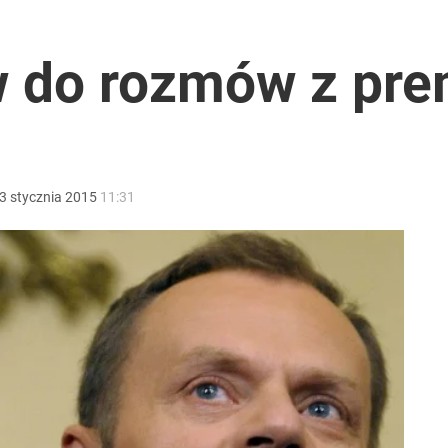
rzezi wołyńskiej
w do rozmów z pr
ź ws. sędziów TK. „Wielkie kłamstwo Żurka”
3
stycznia
2015
11:31
anipulują cenami nad morzem