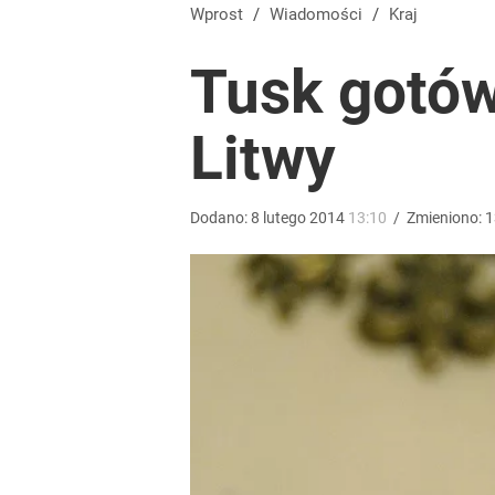
„Nie chodzi o zemstę”. Mocny apel w sprawie ofiar 
Wprost
/
Wiadomości
/
Kraj
Tusk gotó
dodaj
Litwy
Minister Nawrockiego przypomniał swoją wypowied
3
Dodano:
8
lutego
2014
13:10
/
Zmieniono:
1
Tajemnica paragonów grozy. Tak restauratorzy m
3