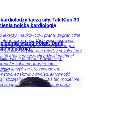
kardiolodzy łączą siły. Tak Klub 30
ienia polską kardiologię
0 lekarzy i naukowców, granty, zagraniczne
entoring oraz ponad 30 sesji naukowych
epidemia wśród Polek. Dane
 Prof. Krzysztof Ozierański opowiada, jak
dę niepokoją
PTK buduje współpracę między pokoleniami
go jej efekty odczuwają później pacjenci.
kilkanaście lat temu mówiło się o
man” – kobiecie, która miała z
niem łączyć karierę zawodową,
pras-
ństwo, atrakcyjny wygląd, aktywność
ą i szczęśliwy związek. Dziś ten model nie
e zniknął, ale został spotęgowany przez
ołecznościowe, kulturę nieustannego
wania się oraz wszechobecną presję
a sukcesu. Współczesna Polka ma być
zadbana, wysportowana, przedsiębiorcza,
lnie dojrzała. Ma być dobrą matką,
 i przyjaciółką. A jeśli nie spełnia