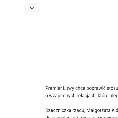
Premier Litwy chce poprawić stosu
o wzajemnych relacjach, które uleg
Rzeczniczka rządu, Małgorzata Ki
do kancelarii premiera nie wpłynęł