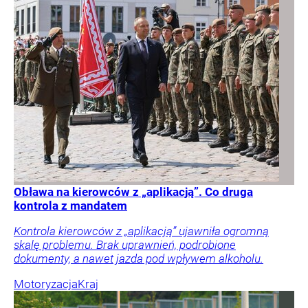
Obława na kierowców z „aplikacją”. Co druga
kontrola z mandatem
Kontrola kierowców z „aplikacją” ujawniła ogromną
skalę problemu. Brak uprawnień, podrobione
dokumenty, a nawet jazda pod wpływem alkoholu.
Motoryzacja
Kraj