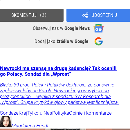
SKOMENTUJ
UDOSTĘPNIJ
2
Obserwuj nas
w
Google News
Dodaj jako
źródło w Google
Nawrocki ma szansę na drugą kadencję? Tak ocenili
go Polacy. Sondaż dla „Wprost”
Blisko 39 proc. Polek i Polaków deklaruje, że ponownie
zagłosowałoby na Karola Nawrockiego w wyborach
prezydenckich – wynika z sondażu SW Research dla
„Wprost”. Grupa krytyków głowy państwa jest liczniejsza.
Sondaże
Kraj
Tylko u Nas
Polityka
Opinie i komentarze
Magdalena
Frindt