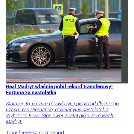
Real Madryt właśnie pobił rekord transferowy!
Fortuna za nastolatka
Stało się to, o czym mówiło się i pisało od dłuższego
czasu. Yan Diomande, rewelacyjny nastolatek z
Wybrzeża Kości Słoniowej, został piłkarzem Realu
Madryt.
Transfery
Piłka nożna
Sport