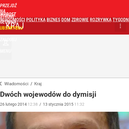
PRZEJDŹ
NA
WPROST
STRONĘ
WIADOMOŚCI
POLITYKA
BIZNES
DOM
ZDROWIE
ROZRYWKA
TYGODN
GŁÓWNĄ
KRAJ
UBSKRYBUJ
ZALOGUJ
MENU
Wiadomości
/
Kraj
Dwóch wojewodów do dymisji
26
lutego
2014
12:38
/
13
stycznia
2015
11:32