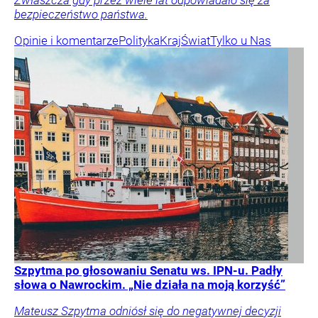
bezpieczeństwo państwa.
Opinie i komentarze
Polityka
Kraj
Świat
Tylko u Nas
Szpytma po głosowaniu Senatu ws. IPN-u. Padły
słowa o Nawrockim. „Nie działa na moją korzyść”
Mateusz Szpytma odniósł się do negatywnej decyzji