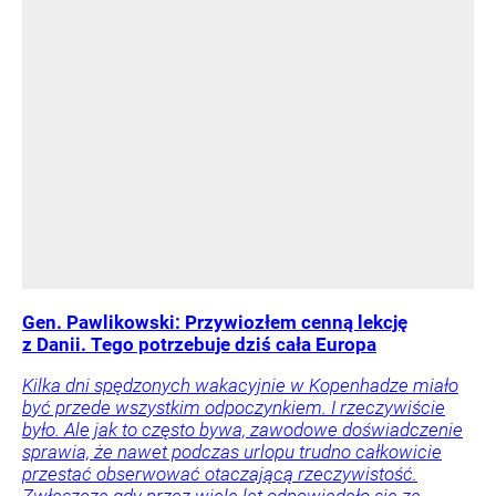
Gen. Pawlikowski: Przywiozłem cenną lekcję
z Danii. Tego potrzebuje dziś cała Europa
Kilka dni spędzonych wakacyjnie w Kopenhadze miało
być przede wszystkim odpoczynkiem. I rzeczywiście
było. Ale jak to często bywa, zawodowe doświadczenie
sprawia, że nawet podczas urlopu trudno całkowicie
przestać obserwować otaczającą rzeczywistość.
Zwłaszcza gdy przez wiele lat odpowiadało się za