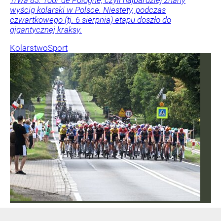
wyścig kolarski w Polsce. Niestety, podczas
czwartkowego (tj. 6 sierpnia) etapu doszło do
gigantycznej kraksy.
Kolarstwo
Sport