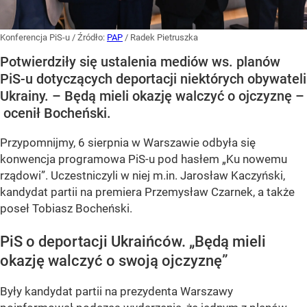
Konferencja PiS-u
/ Źródło:
PAP
/
Radek Pietruszka
Potwierdziły się ustalenia mediów ws. planów
PiS-u dotyczących deportacji niektórych obywateli
Ukrainy. – Będą mieli okazję walczyć o ojczyznę –
ocenił Bocheński.
Przypomnijmy, 6 sierpnia w Warszawie odbyła się
konwencja programowa PiS-u pod hasłem
„Ku nowemu
rządowi”
. Uczestniczyli w niej m.in. Jarosław Kaczyński,
kandydat partii na premiera Przemysław Czarnek, a także
poseł Tobiasz Bocheński.
PiS o deportacji Ukraińców.
„Będą mieli
okazję walczyć o swoją ojczyznę”
Były kandydat partii na prezydenta Warszawy