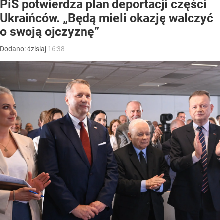
PiS potwierdza plan deportacji części
Ukraińców. „Będą mieli okazję walczyć
o swoją ojczyznę”
Dodano:
dzisiaj
16:38