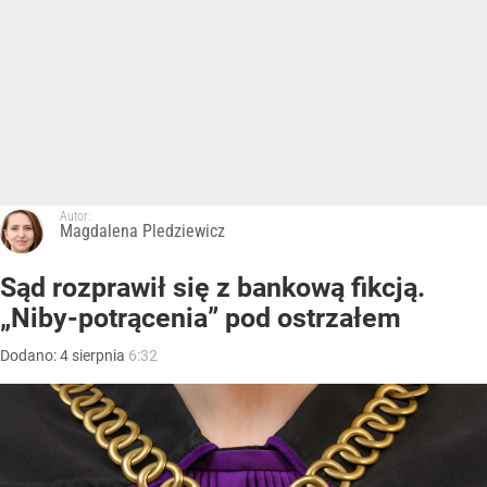
Autor:
Magdalena Pledziewicz
Sąd rozprawił się z bankową fikcją.
„Niby-potrącenia” pod ostrzałem
Dodano:
4
sierpnia
6:32