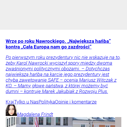
Wrze po roku Nawrockiego. „Największa hańba”
kontra „Cała Europa nam go zazdrości”
Po pierwszym roku prezydentury nic nie wskazuje na to,
żeby Karol Nawrocki wyciszył spory między dwoma
zwaśnionymi politycznymi obozami. – Dotychczas
największą hańbą na karcie jego prezydentury jest
chyba zawetowanie SAFE – ocenia Mariusz Witczak z
KO. – Mamy głowę państwa, z której możemy być
dumni – kontruje Marek Jakubiak z Rozwoju Plus.
Kraj
Tylko u Nas
Polityka
Opinie i komentarze
Magdalena
Frindt