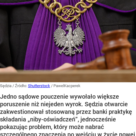
Sędzia
/ Źródło:
Shutterstock
/
PawelKacperek
Jedno sądowe pouczenie wywołało większe
poruszenie niż niejeden wyrok. Sędzia otwarcie
zakwestionował stosowaną przez banki praktykę
składania „niby-oświadczeń”, jednocześnie
pokazując problem, który może nabrać
szczególnego znaczenia po wejściu w życie nowej