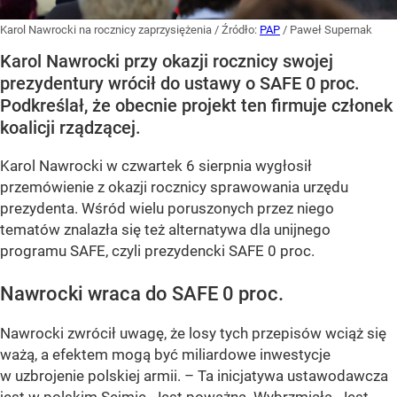
Karol Nawrocki na rocznicy zaprzysiężenia
/ Źródło:
PAP
/
Paweł Supernak
Karol Nawrocki przy okazji rocznicy swojej
prezydentury wrócił do ustawy o SAFE 0 proc.
Podkreślał, że obecnie projekt ten firmuje członek
koalicji rządzącej.
Karol Nawrocki w czwartek 6 sierpnia wygłosił
przemówienie z okazji rocznicy sprawowania urzędu
prezydenta. Wśród wielu poruszonych przez niego
tematów znalazła się też alternatywa dla unijnego
programu SAFE, czyli prezydencki SAFE 0 proc.
Nawrocki wraca do SAFE 0 proc.
Nawrocki zwrócił uwagę, że losy tych przepisów wciąż się
ważą, a efektem mogą być miliardowe inwestycje
w uzbrojenie polskiej armii. – Ta inicjatywa ustawodawcza
jest w polskim Sejmie. Jest poważna. Wybrzmiała. Jest