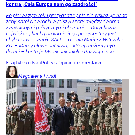
kontra „Cała Europa nam go zazdrości”
Po pierwszym roku prezydentury nic nie wskazuje na to,
żeby Karol Nawrocki wyciszył spory między dwoma
zwaśnionymi politycznymi obozami. – Dotychczas
największą hańbą na karcie jego prezydentury jest
chyba zawetowanie SAFE – ocenia Mariusz Witczak z
KO. – Mamy głowę państwa, z której możemy być
dumni – kontruje Marek Jakubiak z Rozwoju Plus.
Kraj
Tylko u Nas
Polityka
Opinie i komentarze
Magdalena
Frindt