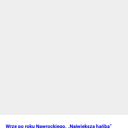
Wrze po roku Nawrockiego. „Największa hańba”