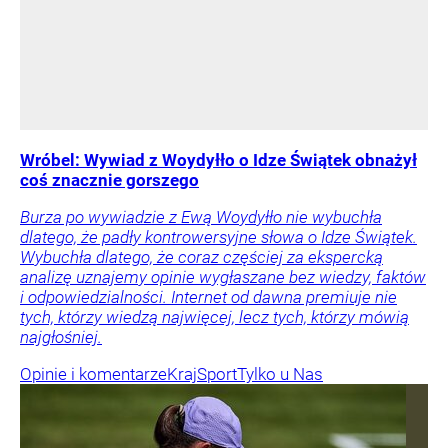
Wróbel: Wywiad z Woydyłło o Idze Świątek obnażył
coś znacznie gorszego
Burza po wywiadzie z Ewą Woydyłło nie wybuchła
dlatego, że padły kontrowersyjne słowa o Idze Świątek.
Wybuchła dlatego, że coraz częściej za ekspercką
analizę uznajemy opinie wygłaszane bez wiedzy, faktów
i odpowiedzialności. Internet od dawna premiuje nie
tych, którzy wiedzą najwięcej, lecz tych, którzy mówią
najgłośniej.
Opinie i komentarze
Kraj
Sport
Tylko u Nas