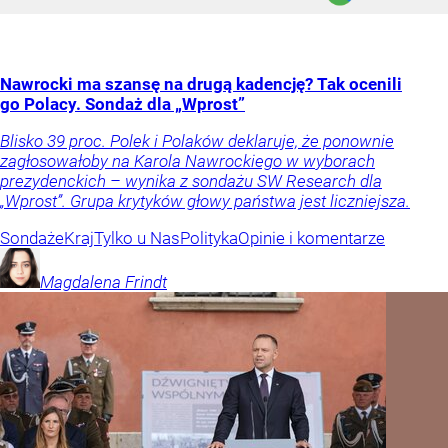
Nawrocki ma szansę na drugą kadencję? Tak ocenili
go Polacy. Sondaż dla „Wprost”
Blisko 39 proc. Polek i Polaków deklaruje, że ponownie
zagłosowałoby na Karola Nawrockiego w wyborach
prezydenckich – wynika z sondażu SW Research dla
„Wprost”. Grupa krytyków głowy państwa jest liczniejsza.
Sondaże
Kraj
Tylko u Nas
Polityka
Opinie i komentarze
Magdalena
Frindt