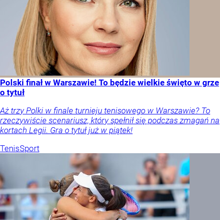
Polski finał w Warszawie! To będzie wielkie święto w grze
o tytuł
Aż trzy Polki w finale turnieju tenisowego w Warszawie? To
rzeczywiście scenariusz, który spełnił się podczas zmagań na
kortach Legii. Gra o tytuł już w piątek!
Tenis
Sport