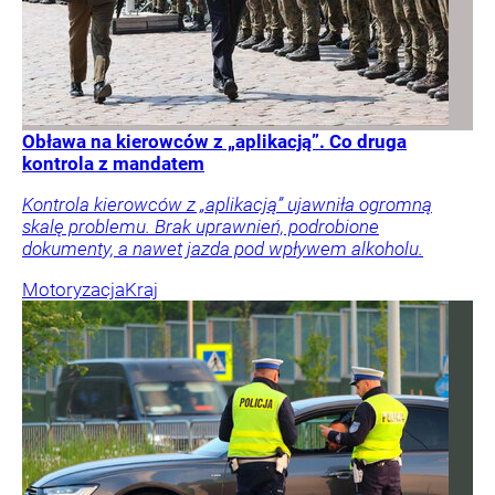
Obława na kierowców z „aplikacją”. Co druga
kontrola z mandatem
Kontrola kierowców z „aplikacją” ujawniła ogromną
skalę problemu. Brak uprawnień, podrobione
dokumenty, a nawet jazda pod wpływem alkoholu.
Motoryzacja
Kraj