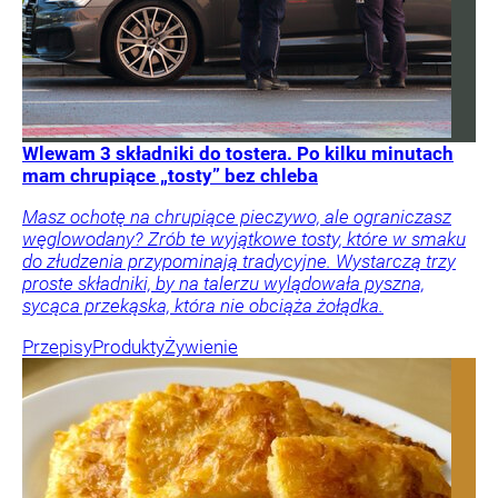
Wlewam 3 składniki do tostera. Po kilku minutach
mam chrupiące „tosty” bez chleba
Masz ochotę na chrupiące pieczywo, ale ograniczasz
węglowodany? Zrób te wyjątkowe tosty, które w smaku
do złudzenia przypominają tradycyjne. Wystarczą trzy
proste składniki, by na talerzu wylądowała pyszna,
sycąca przekąska, która nie obciąża żołądka.
Przepisy
Produkty
Żywienie