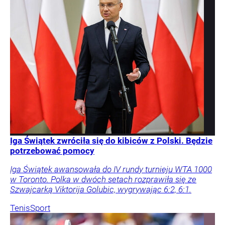
Iga Świątek zwróciła się do kibiców z Polski. Będzie
potrzebować pomocy
Iga Świątek awansowała do IV rundy turnieju WTA 1000
w Toronto. Polka w dwóch setach rozprawiła się ze
Szwajcarką Viktorija Golubic, wygrywając 6:2, 6:1.
Tenis
Sport