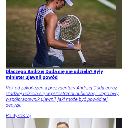
Dlaczego Andrzej Duda się nie udziela? Były
minister ujawnił powód
Rok od zakończenia prezydentury Andrzej Duda coraz
rzadziej udziela się w przestrzeni publicznej. Jego były
współpracownik ujawnił, jaki może być powód tej
decyzji.
Polityka
Kraj