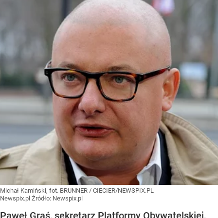
Michał Kamiński, fot. BRUNNER / CIECIER/NEWSPIX.PL ---
Newspix.pl
Źródło:
Newspix.pl
Paweł Graś, sekretarz Platformy Obywatelskiej,