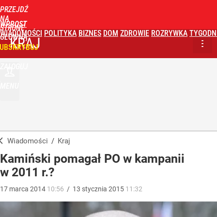
PRZEJDŹ
NA
WPROST
STRONĘ
WIADOMOŚCI
POLITYKA
BIZNES
DOM
ZDROWIE
ROZRYWKA
TYGODN
GŁÓWNĄ
KRAJ
UBSKRYBUJ
ZALOGUJ
MENU
Wiadomości
/
Kraj
Kamiński pomagał PO w kampanii
w 2011 r.?
17
marca
2014
10:56
/
13
stycznia
2015
11:32