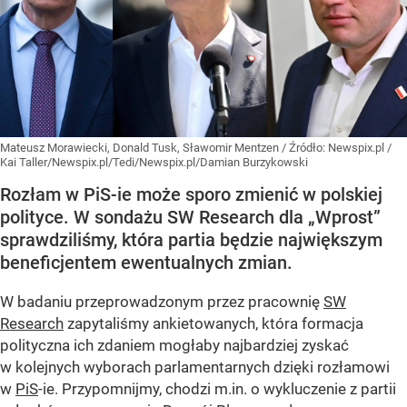
Mateusz Morawiecki, Donald Tusk, Sławomir Mentzen
/ Źródło:
Newspix.pl
/
Kai Taller/Newspix.pl/Tedi/Newspix.pl/Damian Burzykowski
Rozłam w PiS-ie może sporo zmienić w polskiej
polityce. W sondażu SW Research dla „Wprost”
sprawdziliśmy, która partia będzie największym
beneficjentem ewentualnych zmian.
W badaniu przeprowadzonym przez pracownię
SW
Research
zapytaliśmy ankietowanych, która formacja
polityczna ich zdaniem mogłaby najbardziej zyskać
w kolejnych wyborach parlamentarnych dzięki rozłamowi
w
PiS
-ie. Przypomnijmy, chodzi m.in. o wykluczenie z partii