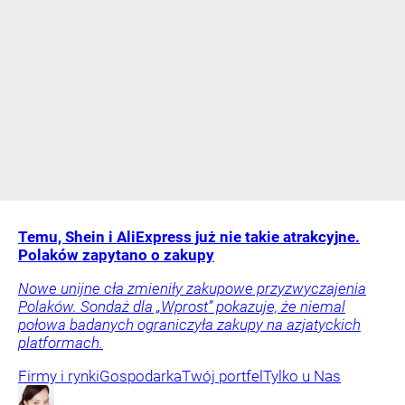
Temu, Shein i AliExpress już nie takie atrakcyjne.
Polaków zapytano o zakupy
Nowe unijne cła zmieniły zakupowe przyzwyczajenia
Polaków. Sondaż dla „Wprost” pokazuje, że niemal
połowa badanych ograniczyła zakupy na azjatyckich
platformach.
Firmy i rynki
Gospodarka
Twój portfel
Tylko u Nas