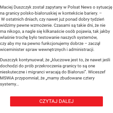
Maciej Duszczyk został zapytany w Polsat News o sytuację
na granicy polsko-białoruskiej w kontekście bariery. –
W ostatnich dniach, czy nawet już ponad dobry tydzień
widzimy pewne wzmożenie. Czasami są takie dni, że nie
ma nikogo, a nagle się kilkanaście osób pojawia, tak jakby
właśnie trochę było testowanie naszych systemów,
czy aby my na pewno funkcjonujemy dobrze – zaczął
wiceminister spraw wewnętrznych i administracji.
Duszczyk kontynuował, że „kluczowe jest to, że nawet jeśli
dochodzi do prób przekroczenia granicy to są one
nieskuteczne i migranci wracają do Białorusi”. Wiceszef
MSWiA przypomniał, że „mamy zbudowane cztery
systemy...
CZYTAJ DALEJ