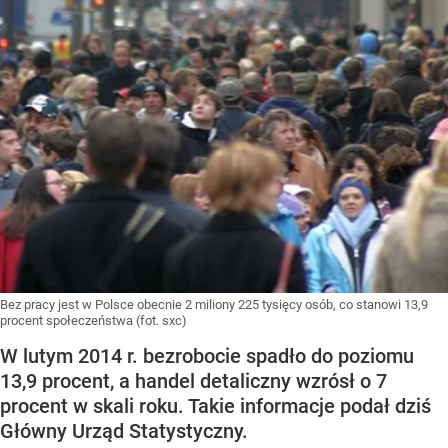
Bez pracy jest w Polsce obecnie 2 miliony 225 tysięcy osób, co stanowi 13,9
procent społeczeństwa (fot. sxc)
W lutym 2014 r. bezrobocie spadło do poziomu
13,9 procent, a handel detaliczny wzrósł o 7
procent w skali roku. Takie informacje podał dziś
Główny Urząd Statystyczny.