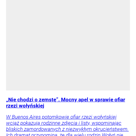
„Nie chodzi o zemstę”. Mocny apel w sprawie ofiar
rzezi wołyńskiej
W Buenos Aires potomkowie ofiar rzezi wołyńskiej
wciąż pokazują rodzinne zdjęcia i listy, wspominając
bliskich zamordowanych z niezwykłym okrucieństwem.
Ich dramat przypomina, że dla wielu rodzin Wołyń nie