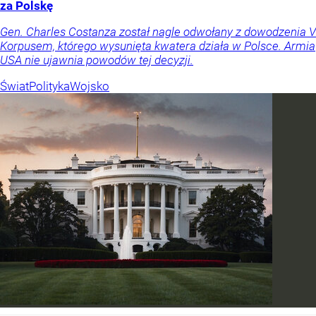
za Polskę
Gen. Charles Costanza został nagle odwołany z dowodzenia V
Korpusem, którego wysunięta kwatera działa w Polsce. Armia
USA nie ujawnia powodów tej decyzji.
Świat
Polityka
Wojsko