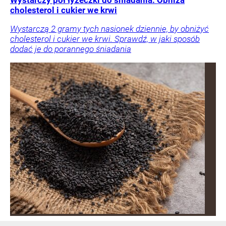
Wystarczy pół łyżeczki do śniadania. Obniża
cholesterol i cukier we krwi
Wystarczą 2 gramy tych nasionek dziennie, by obniżyć
cholesterol i cukier we krwi. Sprawdź, w jaki sposób
dodać je do porannego śniadania