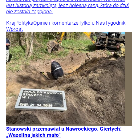
jest historią zamkniętą, lecz bolesną raną, która do dziś
nie została zagojona.
Kraj
Polityka
Opinie i komentarze
Tylko u Nas
Tygodnik
Wprost
Stanowski przemawiał u Nawrockiego. Giertych:
„Wazelina jakich mało”