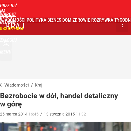
PRZEJDŹ
NA
WPROST
STRONĘ
WIADOMOŚCI
POLITYKA
BIZNES
DOM
ZDROWIE
ROZRYWKA
TYGODN
GŁÓWNĄ
KRAJ
UBSKRYBUJ
ZALOGUJ
MENU
Wiadomości
/
Kraj
Bezrobocie w dół, handel detaliczny
w górę
25
marca
2014
16:45
/
13
stycznia
2015
11:32