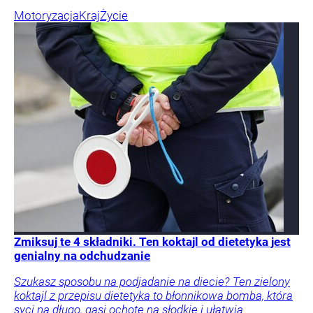
Motoryzacja
Kraj
Życie
Zmiksuj te 4 składniki. Ten koktajl od dietetyka jest
genialny na odchudzanie
Szukasz sposobu na podjadanie na diecie? Ten zielony
koktajl z przepisu dietetyka to błonnikowa bomba, która
syci na długo, gasi ochotę na słodkie i ułatwia