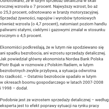
Odnotowano, że w lutym sprzedaż detaliczna w skali
rocznej wzrosła o 7 procent. Najwyższy wzrost, bo aż
o 25,3 procent, odnotowano w branży motoryzacyjnej.
Sprzedaż żywności, napojów i wyrobów tytoniowych
również wzrosła (o 4,7 procent), natomiast poziom handlu
paliwami stałymi, ciekłymi i gazowymi zmalał w stosunku
rocznym o 4,5 procent.
Ekonomiści podkreślają, że w lutym nie spodziewano się
ani spadku bezrobocia, ani wzrostu sprzedaży detalicznej.
Jak powiedział główny ekonomista Nordea Bank Polska
Piotr Bujak w rozmowie z Polskim Radiem, w lutym
bezrobotnych zwykle przybywa, a sytuacja odwrotna
to rzadkość. – Ostatnio bezrobocie spadało w lutym
w okresach boomu gospodarczego w latach 2007-2008
i 1998 – dodał.
Podobnie jest ze wzrostem sprzedaży detalicznej – według
eksperta jest to efekt poprawy sytuacji na rynku pracy