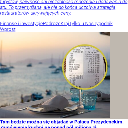
turystów, naiwność ani niezdolność mnożenia i dodawania do
stu. To przemyślana, ale nie do końca uczciwa strategia
restauratorów ukrywających ceny.
Finanse i inwestycje
Podróże
Kraj
Tylko u Nas
Tygodnik
Wprost
Tym będzie można się objadać w Pałacu Prezydenckim.
Zamówienia kuchni na ponad pół miliona zł