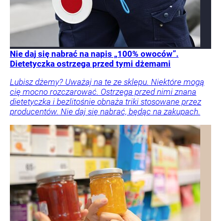
Nie daj się nabrać na napis „100% owoców”.
Dietetyczka ostrzega przed tymi dżemami
Lubisz dżemy? Uważaj na te ze sklepu. Niektóre mogą
cię mocno rozczarować. Ostrzega przed nimi znana
dietetyczka i bezlitośnie obnaża triki stosowane przez
producentów. Nie daj się nabrać, będąc na zakupach.