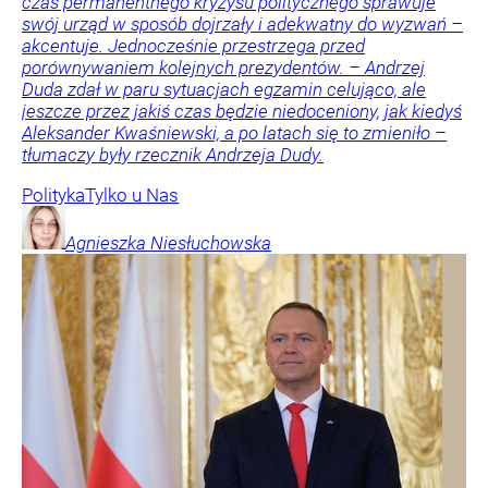
czas permanentnego kryzysu politycznego sprawuje
swój urząd w sposób dojrzały i adekwatny do wyzwań –
akcentuje. Jednocześnie przestrzega przed
porównywaniem kolejnych prezydentów. – Andrzej
Duda zdał w paru sytuacjach egzamin celująco, ale
jeszcze przez jakiś czas będzie niedoceniony, jak kiedyś
Aleksander Kwaśniewski, a po latach się to zmieniło –
tłumaczy były rzecznik Andrzeja Dudy.
Polityka
Tylko u Nas
Agnieszka
Niesłuchowska