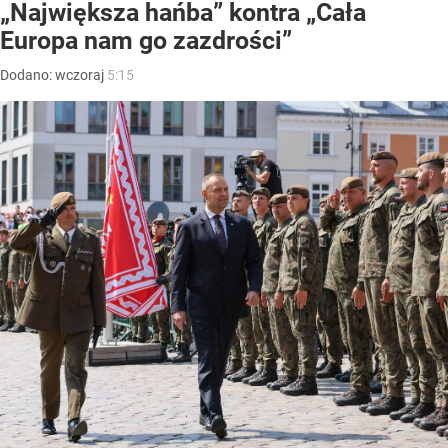
„Największa hańba” kontra „Cała
Europa nam go zazdrości”
Dodano:
wczoraj
5:15