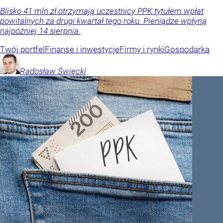
Blisko 41 mln zł otrzymają uczestnicy PPK tytułem wpłat
powitalnych za drugi kwartał tego roku. Pieniądze wpłyną
najpóźniej 14 sierpnia.
Twój portfel
Finanse i inwestycje
Firmy i rynki
Gospodarka
Radosław
Święcki