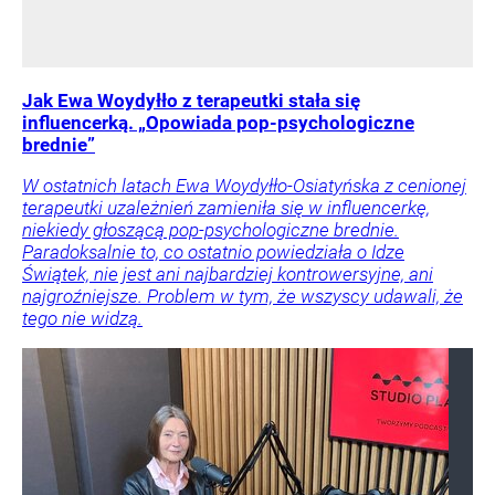
Jak Ewa Woydyłło z terapeutki stała się
influencerką. „Opowiada pop-psychologiczne
brednie”
W ostatnich latach Ewa Woydyłło-Osiatyńska z cenionej
terapeutki uzależnień zamieniła się w influencerkę,
niekiedy głoszącą pop-psychologiczne brednie.
Paradoksalnie to, co ostatnio powiedziała o Idze
Świątek, nie jest ani najbardziej kontrowersyjne, ani
najgroźniejsze. Problem w tym, że wszyscy udawali, że
tego nie widzą.