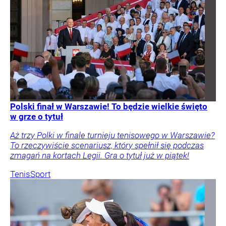
Polski finał w Warszawie! To będzie wielkie święto
w grze o tytuł
Aż trzy Polki w finale turnieju tenisowego w Warszawie?
To rzeczywiście scenariusz, który spełnił się podczas
zmagań na kortach Legii. Gra o tytuł już w piątek!
Tenis
Sport