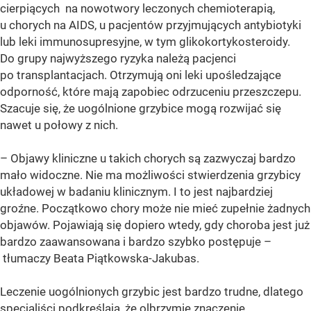
cierpiących na nowotwory leczonych chemioterapią,
u chorych na AIDS, u pacjentów przyjmujących antybiotyki
lub leki immunosupresyjne, w tym glikokortykosteroidy.
Do grupy najwyższego ryzyka należą pacjenci
po transplantacjach. Otrzymują oni leki upośledzające
odporność, które mają zapobiec odrzuceniu przeszczepu.
Szacuje się, że uogólnione grzybice mogą rozwijać się
nawet u połowy z nich.
– Objawy kliniczne u takich chorych są zazwyczaj bardzo
mało widoczne. Nie ma możliwości stwierdzenia grzybicy
układowej w badaniu klinicznym. I to jest najbardziej
groźne. Początkowo chory może nie mieć zupełnie żadnych
objawów. Pojawiają się dopiero wtedy, gdy choroba jest już
bardzo zaawansowana i bardzo szybko postępuje –
tłumaczy Beata Piątkowska-Jakubas.
Leczenie uogólnionych grzybic jest bardzo trudne, dlatego
specjaliści podkreślają, że olbrzymie znaczenie