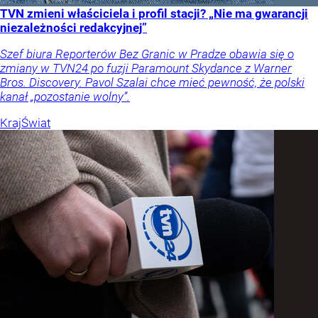
TVN zmieni właściciela i profil stacji? „Nie ma gwarancji
niezależności redakcyjnej”
Szef biura Reporterów Bez Granic w Pradze obawia się o
zmiany w TVN24 po fuzji Paramount Skydance z Warner
Bros. Discovery. Pavol Szalai chce mieć pewność, że polski
kanał „pozostanie wolny”.
Kraj
Świat