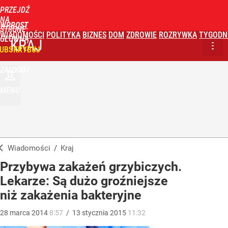
PRZEJDŹ
NA
WPROST
STRONĘ
WIADOMOŚCI
POLITYKA
BIZNES
DOM
ZDROWIE
ROZRYWKA
TYGODN
GŁÓWNĄ
KRAJ
UBSKRYBUJ
ZALOGUJ
MENU
Wiadomości
/
Kraj
Przybywa zakażeń grzybiczych.
Lekarze: Są dużo groźniejsze
niż zakażenia bakteryjne
28
marca
2014
8:57
/
13
stycznia
2015
11:32