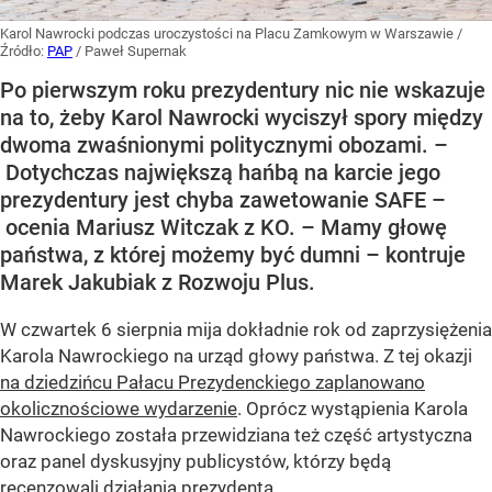
Karol Nawrocki podczas uroczystości na Placu Zamkowym w Warszawie
/
Źródło:
PAP
/
Paweł Supernak
Po pierwszym roku prezydentury nic nie wskazuje
na to, żeby Karol Nawrocki wyciszył spory między
dwoma zwaśnionymi politycznymi obozami. –
Dotychczas największą hańbą na karcie jego
prezydentury jest chyba zawetowanie SAFE –
ocenia Mariusz Witczak z KO. – Mamy głowę
państwa, z której możemy być dumni – kontruje
Marek Jakubiak z Rozwoju Plus.
W czwartek 6 sierpnia mija dokładnie rok od zaprzysiężenia
Karola Nawrockiego na urząd głowy państwa. Z tej okazji
na dziedzińcu Pałacu Prezydenckiego zaplanowano
okolicznościowe wydarzenie
. Oprócz wystąpienia Karola
Nawrockiego została przewidziana też część artystyczna
oraz panel dyskusyjny publicystów, którzy będą
recenzowali działania prezydenta.