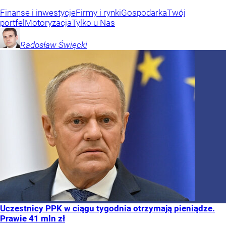
Finanse i inwestycje
Firmy i rynki
Gospodarka
Twój
portfel
Motoryzacja
Tylko u Nas
Radosław
Święcki
Uczestnicy PPK w ciągu tygodnia otrzymają pieniądze.
Prawie 41 mln zł