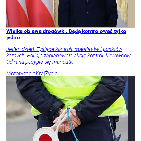
Wielka obława drogówki. Będą kontrolować tylko
jedno
Jeden dzień. Tysiące kontroli, mandatów i punktów
karnych. Policja zaplanowała akcję kontroli kierowców.
Od rana posypią się mandaty.
Motoryzacja
Kraj
Życie