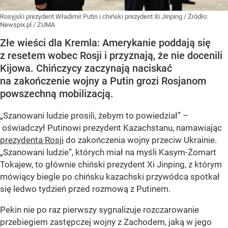
Rosyjski prezydent Władimir Putin i chiński prezydent Xi Jinping
/ Źródło:
Newspix.pl
/
ZUMA
Złe wieści dla Kremla: Amerykanie poddają się
z resetem wobec Rosji i przyznają, że nie docenili
Kijowa. Chińczycy zaczynają naciskać
na zakończenie wojny a Putin grozi Rosjanom
powszechną mobilizacją.
„Szanowani ludzie prosili, żebym to powiedział” –
oświadczył Putinowi prezydent Kazachstanu, namawiając
prezydenta Rosji
do zakończenia wojny przeciw Ukrainie.
„Szanowani ludzie”, których miał na myśli Kasym-Żomart
Tokajew, to głównie chiński prezydent Xi Jinping, z którym
mówiący biegle po chińsku kazachski przywódca spotkał
się ledwo tydzień przed rozmową z Putinem.
Pekin nie po raz pierwszy sygnalizuje rozczarowanie
przebiegiem zastępczej wojny z Zachodem, jaką w jego