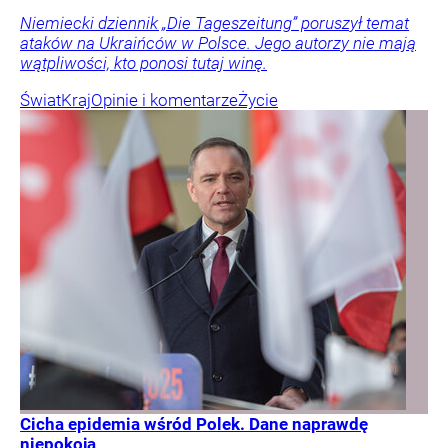
Niemiecki dziennik „Die Tageszeitung” poruszył temat
ataków na Ukraińców w Polsce. Jego autorzy nie mają
wątpliwości, kto ponosi tutaj winę.
Świat
Kraj
Opinie i komentarze
Życie
Cicha epidemia wśród Polek. Dane naprawdę
niepokoją