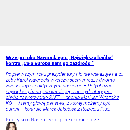
Wrze po roku Nawrockiego. „Największa hańba”
kontra „Cała Europa nam go zazdrości”
Po pierwszym roku prezydentury nic nie wskazuje na to,
żeby Karol Nawrocki wyciszył spory między dwoma
zwaśnionymi politycznymi obozami. – Dotychczas
największą hańbą na karcie jego prezydentury jest
chyba zawetowanie SAFE – ocenia Mariusz Witczak z
KO. – Mamy głowę państwa, z której możemy być
dumni – kontruje Marek Jakubiak z Rozwoju Plus.
Kraj
Tylko u Nas
Polityka
Opinie i komentarze