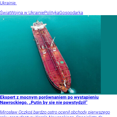
Ukrainie.
Świat
Wojna w Ukrainie
Polityka
Gospodarka
Ekspert z mocnym porównaniem po wystąpieniu
Nawrockiego. „Putin by się nie powstydził”
Mirosław Oczkoś bardzo ostro ocenił obchody pierwszego