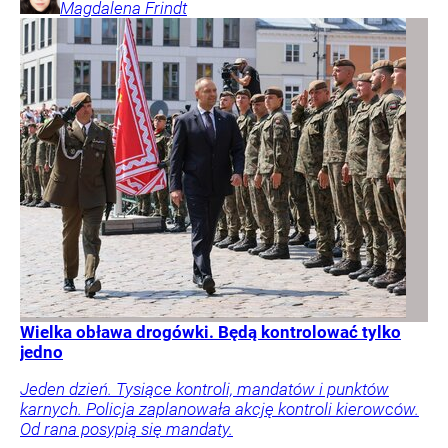
Magdalena
Frindt
Wielka obława drogówki. Będą kontrolować tylko
jedno
Jeden dzień. Tysiące kontroli, mandatów i punktów
karnych. Policja zaplanowała akcję kontroli kierowców.
Od rana posypią się mandaty.