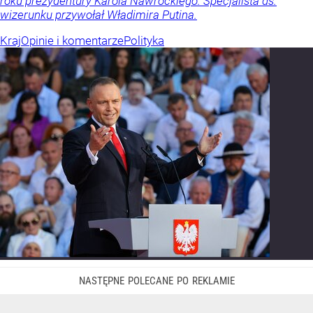
roku prezydentury Karola Nawrockiego. Specjalista ds.
wizerunku przywołał Władimira Putina.
Kraj
Opinie i komentarze
Polityka