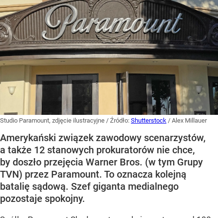
Studio Paramount, zdjęcie ilustracyjne
/ Źródło:
Shutterstock
/
Alex Millauer
Amerykański związek zawodowy scenarzystów,
a także 12 stanowych prokuratorów nie chce,
by doszło przejęcia Warner Bros. (w tym Grupy
TVN) przez Paramount. To oznacza kolejną
batalię sądową. Szef giganta medialnego
pozostaje spokojny.