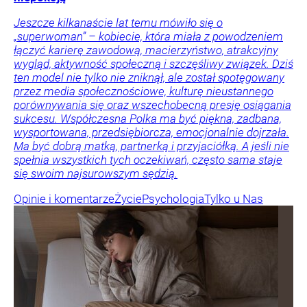
Jeszcze kilkanaście lat temu mówiło się o
„superwoman” – kobiecie, która miała z powodzeniem
łączyć karierę zawodową, macierzyństwo, atrakcyjny
wygląd, aktywność społeczną i szczęśliwy związek. Dziś
ten model nie tylko nie zniknął, ale został spotęgowany
przez media społecznościowe, kulturę nieustannego
porównywania się oraz wszechobecną presję osiągania
sukcesu. Współczesna Polka ma być piękna, zadbana,
wysportowana, przedsiębiorcza, emocjonalnie dojrzała.
Ma być dobrą matką, partnerką i przyjaciółką. A jeśli nie
spełnia wszystkich tych oczekiwań, często sama staje
się swoim najsurowszym sędzią.
Opinie i komentarze
Życie
Psychologia
Tylko u Nas