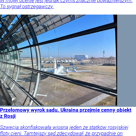
W mojej ocenie jest jednak czymś znacznie poważniejszym.
To sygnał ostrzegawczy.
Przełomowy wyrok sądu. Ukraina przejmie cenny obiekt
z Rosji
Szwecja skonfiskowała wiosną jeden ze statków rosyjskiej
floty cieni. Tamtejszy sąd zdecydował, że przypadnie on