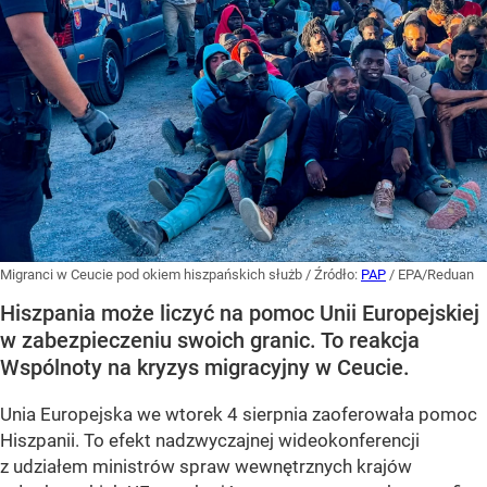
Migranci w Ceucie pod okiem hiszpańskich służb
/ Źródło:
PAP
/
EPA/Reduan
Hiszpania może liczyć na pomoc Unii Europejskiej
w zabezpieczeniu swoich granic. To reakcja
Wspólnoty na kryzys migracyjny w Ceucie.
Unia Europejska we wtorek 4 sierpnia zaoferowała pomoc
Hiszpanii. To efekt nadzwyczajnej wideokonferencji
z udziałem ministrów spraw wewnętrznych krajów