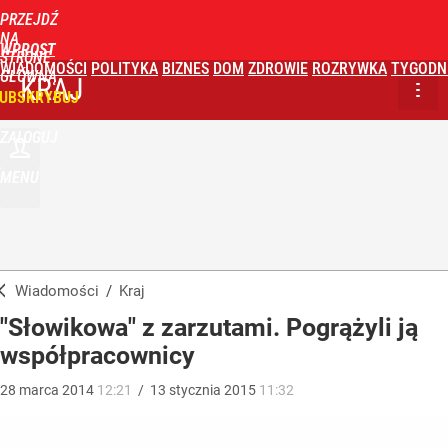
PRZEJDŹ
NA
WPROST
STRONĘ
WIADOMOŚCI
POLITYKA
BIZNES
DOM
ZDROWIE
ROZRYWKA
TYGODN
GŁÓWNĄ
KRAJ
UBSKRYBUJ
ZALOGUJ
MENU
Wiadomości
/
Kraj
"Słowikowa" z zarzutami. Pogrążyli ją
współpracownicy
28
marca
2014
12:21
/
13
stycznia
2015
11:32