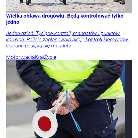
Wielka obława drogówki. Będą kontrolować tylko
jedno
Jeden dzień. Tysiące kontroli, mandatów i punktów
karnych. Policja zaplanowała akcję kontroli kierowców.
Od rana posypią się mandaty.
Motoryzacja
Kraj
Życie