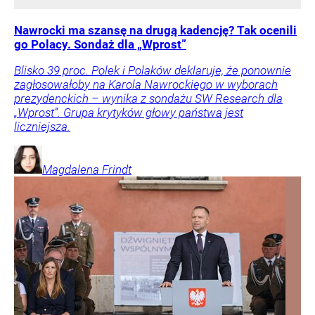
Nawrocki ma szansę na drugą kadencję? Tak ocenili
go Polacy. Sondaż dla „Wprost”
Blisko 39 proc. Polek i Polaków deklaruje, że ponownie
zagłosowałoby na Karola Nawrockiego w wyborach
prezydenckich – wynika z sondażu SW Research dla
„Wprost”. Grupa krytyków głowy państwa jest
liczniejsza.
Magdalena
Frindt