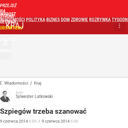
PRZEJDŹ
NA
WPROST
STRONĘ
WIADOMOŚCI
POLITYKA
BIZNES
DOM
ZDROWIE
ROZRYWKA
TYGODN
GŁÓWNĄ
KRAJ
UBSKRYBUJ
ZALOGUJ
MENU
Wiadomości
/
Kraj
Autor:
Sylwester Latkowski
Szpiegów trzeba szanować
9
czerwca
2014
6:00
/
9
czerwca
2014
6:00