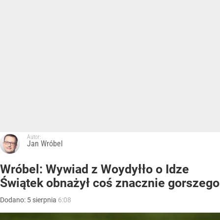
Autor:
Jan Wróbel
Wróbel: Wywiad z Woydyłło o Idze
Świątek obnażył coś znacznie gorszego
Dodano:
5
sierpnia
6:08