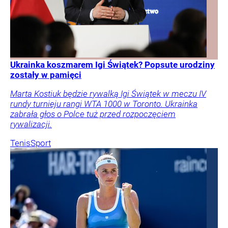
Ukrainka koszmarem Igi Świątek? Popsute urodziny
zostały w pamięci
Marta Kostiuk będzie rywalką Igi Świątek w meczu IV
rundy turnieju rangi WTA 1000 w Toronto. Ukrainka
zabrała głos o Polce tuż przed rozpoczęciem
rywalizacji.
Tenis
Sport