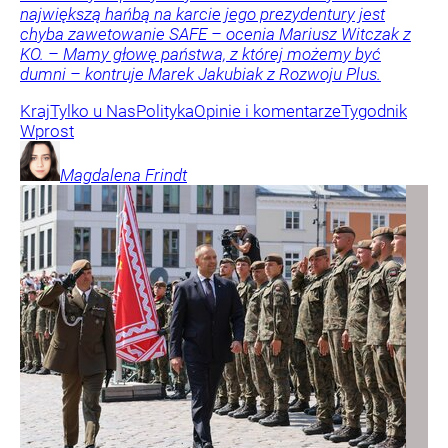
największą hańbą na karcie jego prezydentury jest
chyba zawetowanie SAFE – ocenia Mariusz Witczak z
KO. – Mamy głowę państwa, z której możemy być
dumni – kontruje Marek Jakubiak z Rozwoju Plus.
Kraj
Tylko u Nas
Polityka
Opinie i komentarze
Tygodnik
Wprost
Magdalena
Frindt