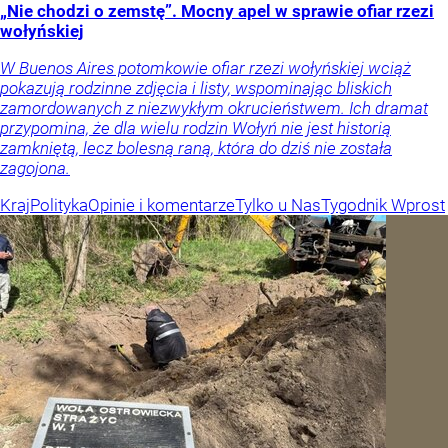
„Nie chodzi o zemstę”. Mocny apel w sprawie ofiar rzezi
wołyńskiej
W Buenos Aires potomkowie ofiar rzezi wołyńskiej wciąż
pokazują rodzinne zdjęcia i listy, wspominając bliskich
zamordowanych z niezwykłym okrucieństwem. Ich dramat
przypomina, że dla wielu rodzin Wołyń nie jest historią
zamkniętą, lecz bolesną raną, która do dziś nie została
zagojona.
Kraj
Polityka
Opinie i komentarze
Tylko u Nas
Tygodnik Wprost