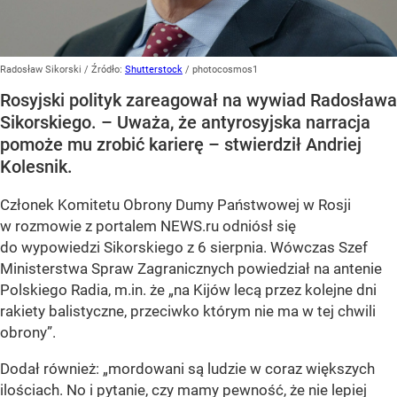
Radosław Sikorski
/ Źródło:
Shutterstock
/
photocosmos1
Rosyjski polityk zareagował na wywiad Radosława
Sikorskiego. – Uważa, że antyrosyjska narracja
pomoże mu zrobić karierę – stwierdził Andriej
Kolesnik.
Członek Komitetu Obrony Dumy Państwowej w Rosji
w rozmowie z portalem NEWS.ru odniósł się
do wypowiedzi Sikorskiego z 6 sierpnia. Wówczas Szef
Ministerstwa Spraw Zagranicznych powiedział na antenie
Polskiego Radia, m.in. że
„na Kijów lecą przez kolejne dni
rakiety balistyczne, przeciwko którym nie ma w tej chwili
obrony”
.
Dodał również:
„mordowani są ludzie w coraz większych
ilościach. No i pytanie, czy mamy pewność, że nie lepiej