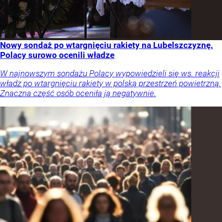
Nowy sondaż po wtargnięciu rakiety na Lubelszczyznę.
Polacy surowo ocenili władze
W najnowszym sondażu Polacy wypowiedzieli się ws. reakcji
władz po wtargnięciu rakiety w polską przestrzeń powietrzną.
Znaczna część osób oceniła ją negatywnie.