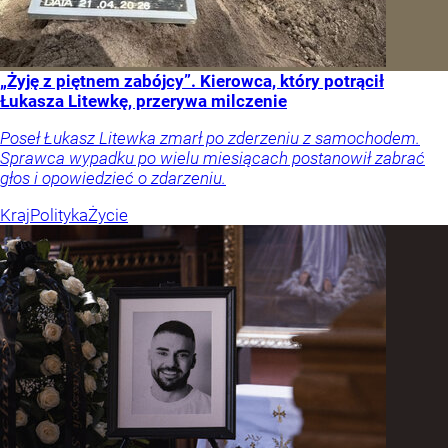
„Żyję z piętnem zabójcy”. Kierowca, który potrącił
Łukasza Litewkę, przerywa milczenie
Poseł Łukasz Litewka zmarł po zderzeniu z samochodem.
Sprawca wypadku po wielu miesiącach postanowił zabrać
głos i opowiedzieć o zdarzeniu.
Kraj
Polityka
Życie