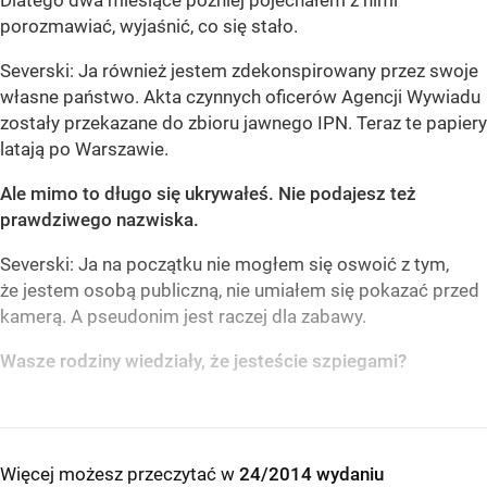
Dlatego dwa miesiące później pojechałem z nimi
porozmawiać, wyjaśnić, co się stało.
Severski: Ja również jestem zdekonspirowany przez swoje
własne państwo. Akta czynnych oficerów Agencji Wywiadu
zostały przekazane do zbioru jawnego IPN. Teraz te papiery
latają po Warszawie.
Ale mimo to długo się ukrywałeś. Nie podajesz też
prawdziwego nazwiska.
Severski: Ja na początku nie mogłem się oswoić z tym,
że jestem osobą publiczną, nie umiałem się pokazać przed
kamerą. A pseudonim jest raczej dla zabawy.
Wasze rodziny wiedziały, że jesteście szpiegami?
Więcej możesz przeczytać w
24/2014 wydaniu