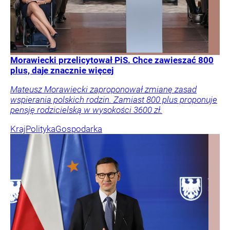
Morawiecki przelicytował PiS. Chce zawieszać 800
plus, daje znacznie więcej
Mateusz Morawiecki zaproponował zmianę zasad
wspierania polskich rodzin. Zamiast 800 plus proponuje
pensję rodzicielską w wysokości 3600 zł.
Kraj
Polityka
Gospodarka