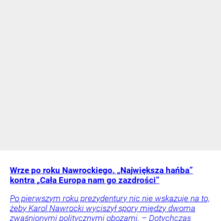
Wrze po roku Nawrockiego. „Największa hańba”
kontra „Cała Europa nam go zazdrości”
Po pierwszym roku prezydentury nic nie wskazuje na to,
żeby Karol Nawrocki wyciszył spory między dwoma
zwaśnionymi politycznymi obozami. – Dotychczas