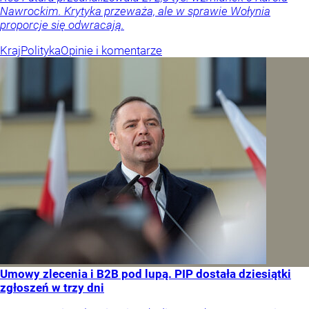
Nawrockim. Krytyka przeważa, ale w sprawie Wołynia
proporcje się odwracają.
Kraj
Polityka
Opinie i komentarze
Umowy zlecenia i B2B pod lupą. PIP dostała dziesiątki
zgłoszeń w trzy dni