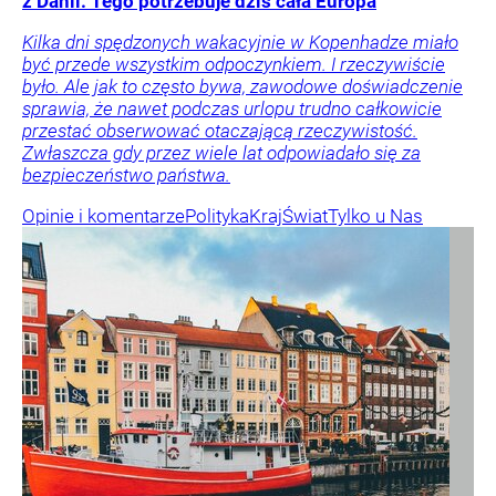
z Danii. Tego potrzebuje dziś cała Europa
Kilka dni spędzonych wakacyjnie w Kopenhadze miało
być przede wszystkim odpoczynkiem. I rzeczywiście
było. Ale jak to często bywa, zawodowe doświadczenie
sprawia, że nawet podczas urlopu trudno całkowicie
przestać obserwować otaczającą rzeczywistość.
Zwłaszcza gdy przez wiele lat odpowiadało się za
bezpieczeństwo państwa.
Opinie i komentarze
Polityka
Kraj
Świat
Tylko u Nas