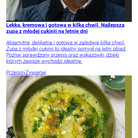
Lekka, kremowa i gotowa w kilka chwil. Najlepsza
zupa z młodej cukinii na letnie dni
Aksamitna, delikatna i gotowa w zaledwie kilka chwil.
Zupa z młodej cukinii to idealny pomysł na letni obiad.
Poznaj sprawdzony przepis oraz wskazówki, dzięki
którym zawsze wychodzi idealnie.
Przepisy
Żywienie