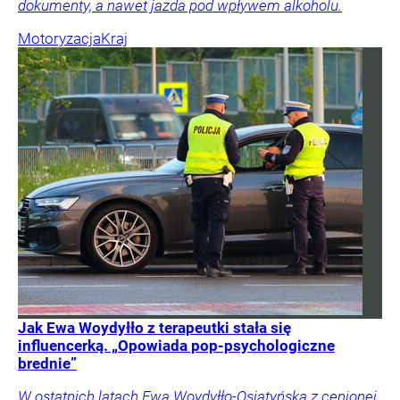
dokumenty, a nawet jazda pod wpływem alkoholu.
Motoryzacja
Kraj
Jak Ewa Woydyłło z terapeutki stała się
influencerką. „Opowiada pop-psychologiczne
brednie”
W ostatnich latach Ewa Woydyłło-Osiatyńska z cenionej