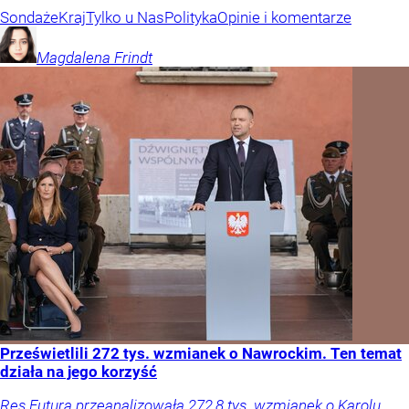
Sondaże
Kraj
Tylko u Nas
Polityka
Opinie i komentarze
Magdalena
Frindt
Prześwietlili 272 tys. wzmianek o Nawrockim. Ten temat
działa na jego korzyść
Res Futura przeanalizowała 272,8 tys. wzmianek o Karolu