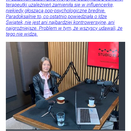
terapeutki uzależnień zamieniła się w influencerkę,
niekiedy głoszącą pop-psychologiczne brednie.
Paradoksalnie to, co ostatnio powiedziała o Idze
Świątek, nie jest ani najbardziej kontrowersyjne, ani
najgroźniejsze. Problem w tym, że wszyscy udawali, że
tego nie widzą.