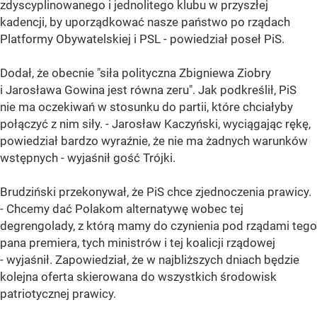
zdyscyplinowanego i jednolitego klubu w przyszłej
kadencji, by uporządkować nasze państwo po rządach
Platformy Obywatelskiej i PSL - powiedział poseł PiS.
Dodał, że obecnie "siła polityczna Zbigniewa Ziobry
i Jarosława Gowina jest równa zeru". Jak podkreślił, PiS
nie ma oczekiwań w stosunku do partii, które chciałyby
połączyć z nim siły. - Jarosław Kaczyński, wyciągając rękę,
powiedział bardzo wyraźnie, że nie ma żadnych warunków
wstępnych - wyjaśnił gość Trójki.
Brudziński przekonywał, że PiS chce zjednoczenia prawicy.
- Chcemy dać Polakom alternatywę wobec tej
degrengolady, z którą mamy do czynienia pod rządami tego
pana premiera, tych ministrów i tej koalicji rządowej
- wyjaśnił. Zapowiedział, że w najbliższych dniach będzie
kolejna oferta skierowana do wszystkich środowisk
patriotycznej prawicy.