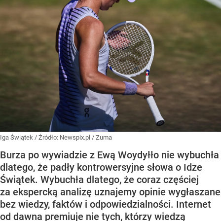
Iga Świątek
/ Źródło:
Newspix.pl
/
Zuma
Burza po wywiadzie z Ewą Woydyłło nie wybuchła
dlatego, że padły kontrowersyjne słowa o Idze
Świątek. Wybuchła dlatego, że coraz częściej
za ekspercką analizę uznajemy opinie wygłaszane
bez wiedzy, faktów i odpowiedzialności. Internet
od dawna premiuje nie tych, którzy wiedzą