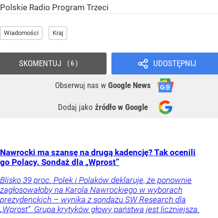
Polskie Radio Program Trzeci
Wiadomości
Kraj
SKOMENTUJ
UDOSTĘPNIJ
6
Obserwuj nas
w
Google News
Dodaj jako
źródło w Google
Nawrocki ma szansę na drugą kadencję? Tak ocenili
go Polacy. Sondaż dla „Wprost”
Blisko 39 proc. Polek i Polaków deklaruje, że ponownie
zagłosowałoby na Karola Nawrockiego w wyborach
prezydenckich – wynika z sondażu SW Research dla
„Wprost”. Grupa krytyków głowy państwa jest liczniejsza.