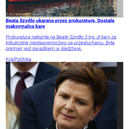
Beata Szydło ukarana przez prokuraturę. Dostała
maksymalną karę
Prokuratura nałożyła na Beatę Szydło 3 tys. zł kary za
kilkukrotne niestawiennictwo na przesłuchaniu. Była
premier jest świadkiem w śledztwie.
Kraj
Polityka