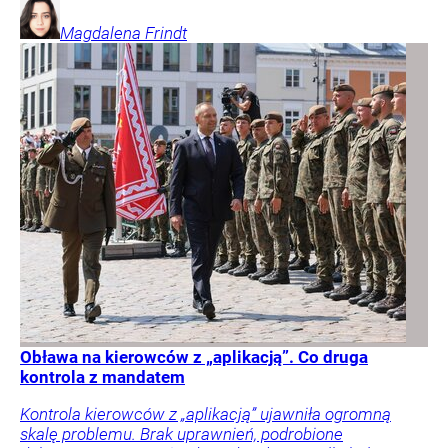
Magdalena
Frindt
Obława na kierowców z „aplikacją”. Co druga
kontrola z mandatem
Kontrola kierowców z „aplikacją” ujawniła ogromną
skalę problemu. Brak uprawnień, podrobione