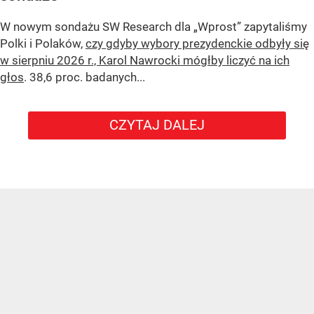
W nowym sondażu
SW Research
dla „Wprost” zapytaliśmy
Polki i Polaków,
czy gdyby wybory prezydenckie odbyły się
w sierpniu 2026 r., Karol Nawrocki mógłby liczyć na ich
głos
. 38,6 proc. badanych...
CZYTAJ DALEJ