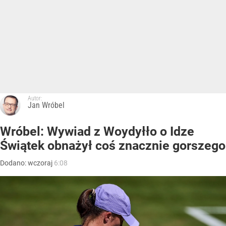
Autor:
Jan Wróbel
Wróbel: Wywiad z Woydyłło o Idze
Świątek obnażył coś znacznie gorszego
Dodano:
wczoraj
6:08