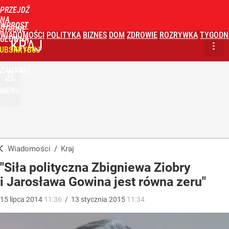
PRZEJDŹ
NA
WPROST
STRONĘ
WIADOMOŚCI
POLITYKA
BIZNES
DOM
ZDROWIE
ROZRYWKA
TYGODN
GŁÓWNĄ
KRAJ
UBSKRYBUJ
ZALOGUJ
MENU
Wiadomości
/
Kraj
"Siła polityczna Zbigniewa Ziobry
i Jarosława Gowina jest równa zeru"
15
lipca
2014
11:36
/
13
stycznia
2015
11:34