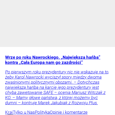
Wrze po roku Nawrockiego. „Największa hańba”
kontra „Cała Europa nam go zazdrości”
Po pierwszym roku prezydentury nic nie wskazuje na to,
żeby Karol Nawrocki wyciszył spory między dwoma
zwaśnionymi politycznymi obozami. – Dotychczas
największą hańbą na karcie jego prezydentury jest
chyba zawetowanie SAFE – ocenia Mariusz Witczak z
KO. – Mamy głowę państwa, z której możemy być
dumni – kontruje Marek Jakubiak z Rozwoju Plus.
Kraj
Tylko u Nas
Polityka
Opinie i komentarze