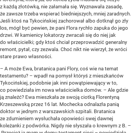
z każdą złotówką, nie załamała się. Wyznawała zasadę,
że zawsze trzeba wspierać biedniejszych, mniej zaradnych.
Jeśli ktoś na Tykocińskiej zachorował albo dotknął go zły
los, mógł być pewien, że pani Flora rychło zapuka do jego
drzwi. W kamienicy lokatorzy zwracali się do niej jak
do właścicielki; gdy ktoś chciał przeprowadzić generalny
remont, pytał, czy zezwala. Choć nikt nie wierzył, że wróci
stare prawo własności.
– A może Ewa, bratanica pani Flory, coś wie na temat
testamentu? – wpadł na pomysł któryś z mieszkańców
Tykocińskiej, podobnie jak inni powątpiewający w to,
co powiedziała im nowa właścicielka domów. – Ale gdzie
ją znaleźć? Ewa mieszkała ze swoją ciotką Florentyną
Krzeszewską przez 16 lat. Mochecka odnalazła panią
doktor w jednym z warszawskich szpitali. Bratanica
ze zdumieniem wysłuchała opowieści swej dawnej
koleżanki z podwórka. Nigdy nie słyszała o krewnym z B. –
Przecież ja mam w domu testament cioci – powiedziała.