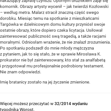
nakazujący zapłatę czynszu. Opornym dłużnikiem zajął się
komornik. Obrazy artysty wycenił – jak twierdzi Kozłowski
– według metra. Malarz stracił znaczną część swego
dorobku. Miesiąc temu na spotkanie z mieszkańcami
Targówka w dzielnicowym domu kultury przyniósł swoje
ostatnie obrazy, które dopiero czeka licytacja. Usiłował
zainteresować publiczność swą tragedią, a także racjami
moralnymi. Odniosłam wrażenie, że nie znalazł zrozumienia.
Po spotkaniu podszedł do mnie młody mężczyzna
z pytaniem, jak to się stało, że w sprawie Mirosława K.
prokurator nie był zainteresowany, kto stał za analfabetą
i przygotował mu profesjonalnie podrobiony testament.
Nie znam odpowiedzi.
Imię bratanicy zostało na jej życzenie zmienione.
Więcej możesz przeczytać w
32/2014 wydaniu
tygodnika Wprost
.