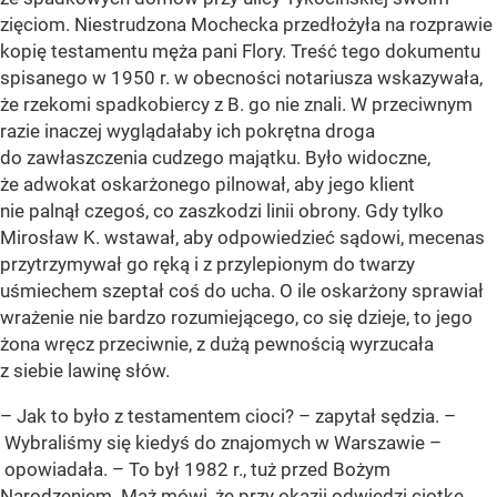
zięciom. Niestrudzona Mochecka przedłożyła na rozprawie
kopię testamentu męża pani Flory. Treść tego dokumentu
spisanego w 1950 r. w obecności notariusza wskazywała,
że rzekomi spadkobiercy z B. go nie znali. W przeciwnym
razie inaczej wyglądałaby ich pokrętna droga
do zawłaszczenia cudzego majątku. Było widoczne,
że adwokat oskarżonego pilnował, aby jego klient
nie palnął czegoś, co zaszkodzi linii obrony. Gdy tylko
Mirosław K. wstawał, aby odpowiedzieć sądowi, mecenas
przytrzymywał go ręką i z przylepionym do twarzy
uśmiechem szeptał coś do ucha. O ile oskarżony sprawiał
wrażenie nie bardzo rozumiejącego, co się dzieje, to jego
żona wręcz przeciwnie, z dużą pewnością wyrzucała
z siebie lawinę słów.
– Jak to było z testamentem cioci? – zapytał sędzia. –
Wybraliśmy się kiedyś do znajomych w Warszawie –
opowiadała. – To był 1982 r., tuż przed Bożym
Narodzeniem. Mąż mówi, że przy okazji odwiedzi ciotkę