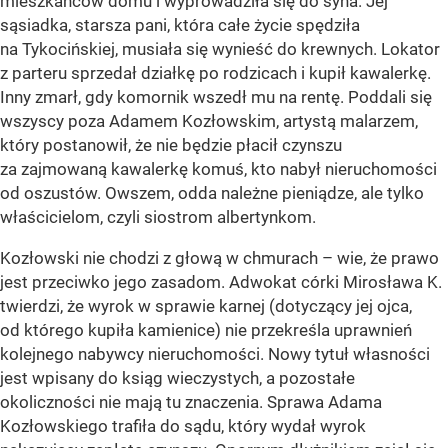
mieszkańców domu i wyprowadziła się do syna. Jej
sąsiadka, starsza pani, która całe życie spędziła
na Tykocińskiej, musiała się wynieść do krewnych. Lokator
z parteru sprzedał działkę po rodzicach i kupił kawalerkę.
Inny zmarł, gdy komornik wszedł mu na rentę. Poddali się
wszyscy poza Adamem Kozłowskim, artystą malarzem,
który postanowił, że nie będzie płacił czynszu
za zajmowaną kawalerkę komuś, kto nabył nieruchomości
od oszustów. Owszem, odda należne pieniądze, ale tylko
właścicielom, czyli siostrom albertynkom.
Kozłowski nie chodzi z głową w chmurach – wie, że prawo
jest przeciwko jego zasadom. Adwokat córki Mirosława K.
twierdzi, że wyrok w sprawie karnej (dotyczący jej ojca,
od którego kupiła kamienice) nie przekreśla uprawnień
kolejnego nabywcy nieruchomości. Nowy tytuł własności
jest wpisany do ksiąg wieczystych, a pozostałe
okoliczności nie mają tu znaczenia. Sprawa Adama
Kozłowskiego trafiła do sądu, który wydał wyrok