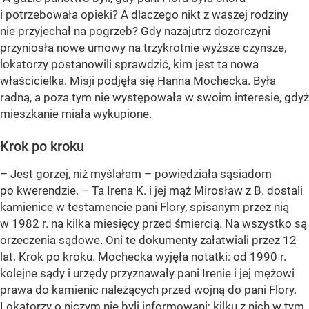
i potrzebowała opieki? A dlaczego nikt z waszej rodziny
nie przyjechał na pogrzeb? Gdy nazajutrz dozorczyni
przyniosła nowe umowy na trzykrotnie wyższe czynsze,
lokatorzy postanowili sprawdzić, kim jest ta nowa
właścicielka. Misji podjęła się Hanna Mochecka. Była
radną, a poza tym nie występowała w swoim interesie, gdyż
mieszkanie miała wykupione.
Krok po kroku
– Jest gorzej, niż myślałam – powiedziała sąsiadom
po kwerendzie. – Ta Irena K. i jej mąż Mirosław z B. dostali
kamienice w testamencie pani Flory, spisanym przez nią
w 1982 r. na kilka miesięcy przed śmiercią. Na wszystko są
orzeczenia sądowe. Oni te dokumenty załatwiali przez 12
lat. Krok po kroku. Mochecka wyjęła notatki: od 1990 r.
kolejne sądy i urzędy przyznawały pani Irenie i jej mężowi
prawa do kamienic należących przed wojną do pani Flory.
Lokatorzy o niczym nie byli informowani; kilku z nich w tym