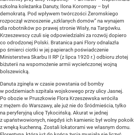
szkolna koleżanka Danuty, Ilona Korompay – był
demokratą. Pod wpływem twórczości Żeromskiego
rozpoczął wznoszenie „szklanych domów” na wynajem
dla robotników po prawej stronie Wisły, na Targówku.
Krzeszewscy czuli się odpowiedzialni za rozwój dopiero
co odrodzonej Polski. Bratanica pani Flory odnalazła
po śmierci ciotki w jej papierach poświadczenie
Ministerstwa Skarbu II RP (z lipca 1920 r.) odbioru złotej
biżuterii na wspomożenie armii wycieńczonej wojną
bolszewicką.
Danuta zginęła w czasie powstania od bomby
w podziemiach szpitala wojskowego przy ulicy Jasnej.
Po obozie w Pruszkowie Flora Krzeszewska wróciła
z mężem do Warszawy, ale już nie do Śródmieścia, tylko
na peryferyjną ulicę Tykocińską. Akurat w jednej
z upaństwowionych, niegdyś ich kamienic był wolny pokoik
z wnęką kuchenną. Zostali lokatorami we własnym domu.
Florentyna, która już do końca życia musiała się liczyć