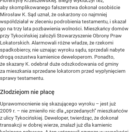
Florentyny Krzeszewskiej. Biegły wykluczył też,
aby skomplikowanego fałszerstwa dokonał osobiście
Mirosław K. Sąd uznał, że oskarżony co najmniej
współdziałał w zleceniu podrobienia testamentu, i skazał
go na trzy lata pozbawienia wolności. Mieszkańcy domów
przy Tykocińskiej założyli Stowarzyszenie Obrony Praw
Lokatorskich. Alarmowali różne władze, że rzekomi
spadkobiercy, nie uznając wyroku sądu, sprzedali nabyte
drogą oszustwa kamienice deweloperom. Ponadto,
że skazany K. odebrał duże odszkodowania od gminy
za mieszkania sprzedane lokatorom przed wypłynięciem
sprawy testamentu.
Złodziejom nie płacę
Uprawomocnienie się skazującego wyroku – jest już
2009 r. – nie zmieniło nic dla „sprzedanych” mieszkańców
z ulicy Tykocińskiej. Deweloper, twierdząc, że dokonał
transakcji w dobrej wierze, znalazł już dla kamienic