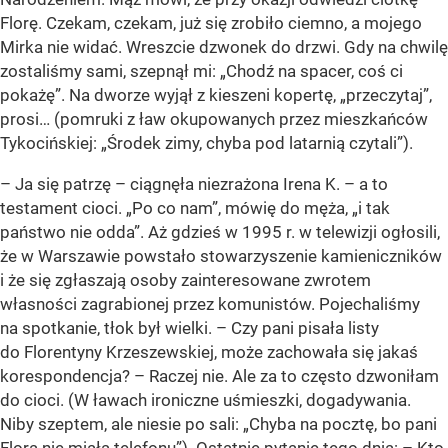
Florę. Czekam, czekam, już się zrobiło ciemno, a mojego
Mirka nie widać. Wreszcie dzwonek do drzwi. Gdy na chwilę
zostaliśmy sami, szepnął mi: „Chodź na spacer, coś ci
pokażę”. Na dworze wyjął z kieszeni kopertę, „przeczytaj”,
prosi… (pomruki z ław okupowanych przez mieszkańców
Tykocińskiej: „Środek zimy, chyba pod latarnią czytali”).
– Ja się patrzę – ciągnęła niezrażona Irena K. – a to
testament cioci. „Po co nam”, mówię do męża, „i tak
państwo nie odda”. Aż gdzieś w 1995 r. w telewizji ogłosili,
że w Warszawie powstało stowarzyszenie kamieniczników
i że się zgłaszają osoby zainteresowane zwrotem
własności zagrabionej przez komunistów. Pojechaliśmy
na spotkanie, tłok był wielki. – Czy pani pisała listy
do Florentyny Krzeszewskiej, może zachowała się jakaś
korespondencja? – Raczej nie. Ale za to często dzwoniłam
do cioci. (W ławach ironiczne uśmieszki, dogadywania.
Niby szeptem, ale niesie po sali: „Chyba na pocztę, bo pani