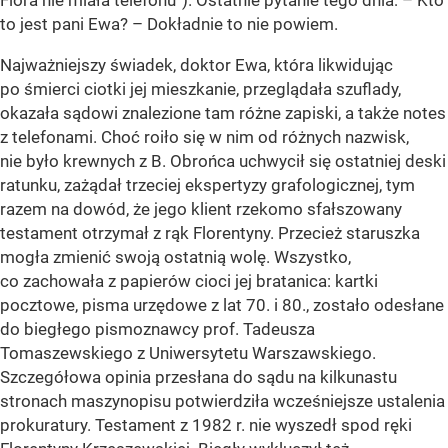
Flora nie miała telefonu”). Ostatnie pytanie tego dnia: – Kto
to jest pani Ewa? – Dokładnie to nie powiem.
Najważniejszy świadek, doktor Ewa, która likwidując
po śmierci ciotki jej mieszkanie, przeglądała szuflady,
okazała sądowi znalezione tam różne zapiski, a także notes
z telefonami. Choć roiło się w nim od różnych nazwisk,
nie było krewnych z B. Obrońca uchwycił się ostatniej deski
ratunku, zażądał trzeciej ekspertyzy grafologicznej, tym
razem na dowód, że jego klient rzekomo sfałszowany
testament otrzymał z rąk Florentyny. Przecież staruszka
mogła zmienić swoją ostatnią wolę. Wszystko,
co zachowała z papierów cioci jej bratanica: kartki
pocztowe, pisma urzędowe z lat 70. i 80., zostało odesłane
do biegłego pismoznawcy prof. Tadeusza
Tomaszewskiego z Uniwersytetu Warszawskiego.
Szczegółowa opinia przesłana do sądu na kilkunastu
stronach maszynopisu potwierdziła wcześniejsze ustalenia
prokuratury. Testament z 1982 r. nie wyszedł spod ręki