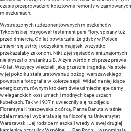
czasie przeprowadziło kosztowne remonty w zajmowanych
mieszkaniach.
Wystraszonych i zdezorientowanych mieszkańców
Tykocińskiej intrygował testament pani Flory, spisany tuż
przed śmiercią. Od lat powtarzała, że gdyby w Polsce
zmienił się ustrój i odzyskała majątek, wszystko
przekazałaby zakonom. Nikt z jej sąsiadów ani znajomych
nie słyszał o bratanku z B. A żyła wśród nich przez prawie
40 lat. Wszyscy wiedzieli, jaką przeszła tragedię. Na stole
w jej pokoiku stała uratowana z pożogi warszawskiego
powstania fotografia w kolorze sepii. Widać na niej idące
energicznym, równym krokiem dwie uśmiechnięte damy
w eleganckich kostiumach i modnych kapeluszach
kubełkach. Tak w 1937 r. uwieczniły się na zdjęciu
Florentyna Krzeszewska z córką. Panna Danuta właśnie
zdała maturę i wybierała się na filozofię na Uniwersytet
Warszawski. Jej rodzice mieszkali wtedy w swej drugiej
kamienicy przy ulicy Wspólnej. – Pan Roch – wspominała