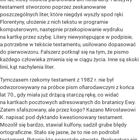
testament stworzono poprzez zeskanowanie
poszczególnych liter, które niegdyś wyszły spod ręki
Florentyny, ułożenie z nich tekstu w programie
komputerowym, następnie przekopiowanie wydruku
na kartkę przez szybę. Litery niewystępujące w podpisie,
a potrzebne w tekście testamentu, usiłowano dopasować
do pierwowzoru. Fałszerz potknął się na tym, że pismo
każdego człowieka zmienia się w ciągu życia. Inne są skoki
linii, kąt nachylenia liter.
Tymczasem rzekomy testament z 1982 r. nie był
odwzorowywany na próbce pism ofiarodawczyni z końca
lat 70., gdy miała już drżącą starczą rękę, co widać
na kartkach pocztowych adresowanych do bratanicy Ewy.
Zatem sfałszowany, ale przez kogo? Kazano Mirosławowi
K. napisać pod dyktando kwestionowany testament.
Mozolił się bardzo, stawiał kulfony, sadził grube błędy
ortograficzne. Stało się jasne, że to nie on podrobił
testament. Pytanie kto pozostało otwarte. Prokuratura się