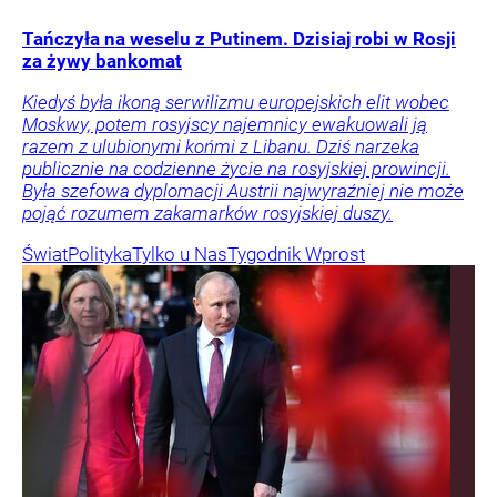
Tańczyła na weselu z Putinem. Dzisiaj robi w Rosji
za żywy bankomat
Kiedyś była ikoną serwilizmu europejskich elit wobec
Moskwy, potem rosyjscy najemnicy ewakuowali ją
razem z ulubionymi końmi z Libanu. Dziś narzeka
publicznie na codzienne życie na rosyjskiej prowincji.
Była szefowa dyplomacji Austrii najwyraźniej nie może
pojąć rozumem zakamarków rosyjskiej duszy.
Świat
Polityka
Tylko u Nas
Tygodnik Wprost