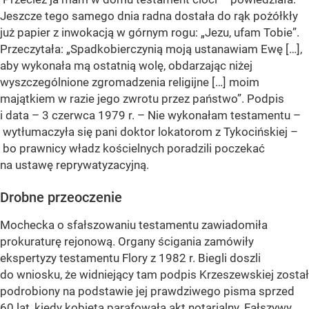
Jeszcze tego samego dnia radna dostała do rąk pożółkły
już papier z inwokacją w górnym rogu: „Jezu, ufam Tobie”.
Przeczytała: „Spadkobierczynią moją ustanawiam Ewę […],
aby wykonała mą ostatnią wolę, obdarzając niżej
wyszczególnione zgromadzenia religijne […] moim
majątkiem w razie jego zwrotu przez państwo”. Podpis
i data – 3 czerwca 1979 r. – Nie wykonałam testamentu –
wytłumaczyła się pani doktor lokatorom z Tykocińskiej –
bo prawnicy władz kościelnych poradzili poczekać
na ustawę reprywatyzacyjną.
Drobne przeoczenie
Mochecka o sfałszowaniu testamentu zawiadomiła
prokuraturę rejonową. Organy ścigania zamówiły
ekspertyzy testamentu Flory z 1982 r. Biegli doszli
do wniosku, że widniejący tam podpis Krzeszewskiej został
podrobiony na podstawie jej prawdziwego pisma sprzed
60 lat, kiedy kobieta parafowała akt notarialny. Fałszywy