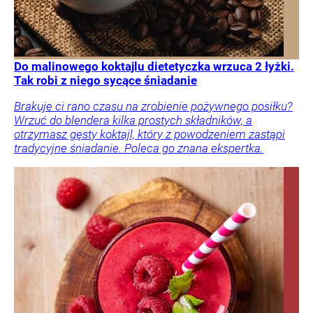
Do malinowego koktajlu dietetyczka wrzuca 2 łyżki.
Tak robi z niego sycące śniadanie
Brakuje ci rano czasu na zrobienie pożywnego posiłku?
Wrzuć do blendera kilka prostych składników, a
otrzymasz gęsty koktajl, który z powodzeniem zastąpi
tradycyjne śniadanie. Poleca go znana ekspertka.