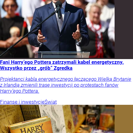
Fani Harry’ego Pottera zatrzymali kabel energetyczny.
Wszystko przez „grób” Zgredka
Projektanci kabla energetycznego łączącego Wielką Brytanię
z Irlandią zmienili trasę inwestycji po protestach fanów
Harry’ego Pottera.
Finanse i inwestycje
Świat