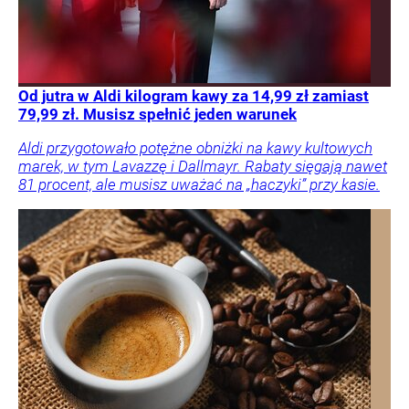
Od jutra w Aldi kilogram kawy za 14,99 zł zamiast
79,99 zł. Musisz spełnić jeden warunek
Aldi przygotowało potężne obniżki na kawy kultowych
marek, w tym Lavazzę i Dallmayr. Rabaty sięgają nawet
81 procent, ale musisz uważać na „haczyki” przy kasie.