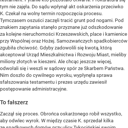
tym nie zajęła. Do sądu wpłynął akt oskarżenia przeciwko
K. Czekał na wolny termin rozpoczęcia procesu.
Tymczasem oszuści zaczęli tracić grunt pod nogami. Pod
znakiem zapytania stanęło przyznane już odszkodowanie
za kolejne nieruchomości Krzeszewskich, place i kamienice
przy Wspólnej oraz Hożej. Samozwańczych spadkobierców
zgubiła chciwość. Gdyby zadowolili się kwotą, którą
akceptował Urząd Mieszkalnictwa i Rozwoju Miast, mieliby
miliony złotych w kieszeni. Ale chcąc jeszcze więcej,
odwołali się i weszli w sądowy spór ze Skarbem Państwa.
Nim doszło do cywilnego wyroku, wypłynęła sprawa
sfałszowania testamentu i prezes urzędu zawiesił
postępowanie administracyjne.
To fałszerz
Zaczął się proces. Obrońca oskarżonego robił wszystko,
aby odwlec wyrok. W między czasie K. sprzedał kilka
ze spadkowych domów przy ulicy Tykocińskiej swoim