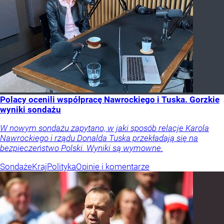
Polacy ocenili współpracę Nawrockiego i Tuska. Gorzkie
wyniki sondażu
W nowym sondażu zapytano, w jaki sposób relacje Karola
Nawrockiego i rządu Donalda Tuska przekładają się na
bezpieczeństwo Polski. Wyniki są wymowne.
Sondaże
Kraj
Polityka
Opinie i komentarze