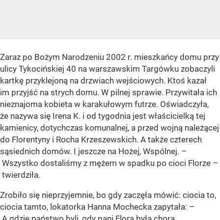
Zaraz po Bożym Narodzeniu 2002 r. mieszkańcy domu przy
ulicy Tykocińskiej 40 na warszawskim Targówku zobaczyli
kartkę przyklejoną na drzwiach wejściowych. Ktoś kazał
im przyjść na strych domu. W pilnej sprawie. Przywitała ich
nieznajoma kobieta w karakułowym futrze. Oświadczyła,
że nazywa się Irena K. i od tygodnia jest właścicielką tej
kamienicy, dotychczas komunalnej, a przed wojną należącej
do Florentyny i Rocha Krzeszewskich. A także czterech
sąsiednich domów. I jeszcze na Hożej, Wspólnej. –
Wszystko dostaliśmy z mężem w spadku po cioci Florze –
twierdziła.
Zrobiło się nieprzyjemnie, bo gdy zaczęła mówić: ciocia to,
ciocia tamto, lokatorka Hanna Mochecka zapytała: –
A gdzie państwo byli, gdy pani Flora była chora