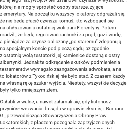
kolejnego nabywcę. A ten ustanowił czynsze w wysokości,
której nie mogły sprostać osoby starsze, żyjące
z emerytury. Na początku wszyscy lokatorzy odgrażali się,
że nie będą płacić czynszu komuś, kto wzbogacił się
na sfałszowaniu ostatniej woli pani Florentyny. Potem
uradzili, że będą regulować rachunki za prąd, gaz i wodę,
a pieniądze za czynsz obliczany „po staremu” zdeponują
na specjalnym koncie pod pieczą sądu, aż zgodnie
z ostatnią wolą testatorki jej kamienice dostaną siostry
albertynki. Jednakże odkręcenie skutków podmienienia
testamentów wymagało zaangażowania adwokata, a na
to lokatorów z Tykocińskiej nie było stać. Z czasem każdy
na własną rękę szukał wyjścia. Niestety, wszystkie decyzje
były tylko mniejszym złem.
Osłabli w walce, a nawet załamali się, gdy listonosz
przyniósł wezwania do sądu w sprawie eksmisji. Barbara
G., przewodnicząca Stowarzyszenia Obrony Praw
Lokatorskich, z płaczem pożegnała zaprzyjaźnionych