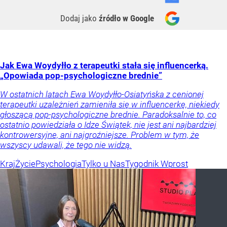
Dodaj jako
źródło w Google
Jak Ewa Woydyłło z terapeutki stała się influencerką.
„Opowiada pop-psychologiczne brednie”
W ostatnich latach Ewa Woydyłło-Osiatyńska z cenionej
terapeutki uzależnień zamieniła się w influencerkę, niekiedy
głoszącą pop-psychologiczne brednie. Paradoksalnie to, co
ostatnio powiedziała o Idze Świątek, nie jest ani najbardziej
kontrowersyjne, ani najgroźniejsze. Problem w tym, że
wszyscy udawali, że tego nie widzą.
Kraj
Życie
Psychologia
Tylko u Nas
Tygodnik Wprost