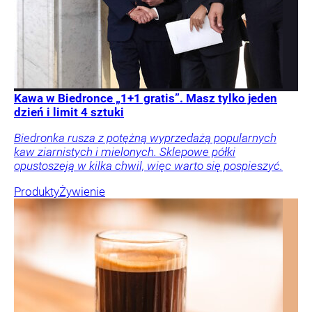
Kawa w Biedronce „1+1 gratis”. Masz tylko jeden
dzień i limit 4 sztuki
Biedronka rusza z potężną wyprzedażą popularnych
kaw ziarnistych i mielonych. Sklepowe półki
opustoszeją w kilka chwil, więc warto się pospieszyć.
Produkty
Żywienie