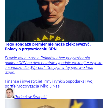
Tego sondażu premier nie może zlekceważyć.
Polacy o przywróceniu CPN
Prawie dwie trzecie Polaków chce przywrócenia
pakietu CPN na dwa ostatnie tygodnie wakacji – wynika
z sondażu dla „Wprost”. Decyzja w tej sprawie lada
dzień.
Finanse i inwestycje
Firmy i rynki
Gospodarka
Twój
portfel
Motoryzacja
Tylko u Nas
Radosław
Święcki