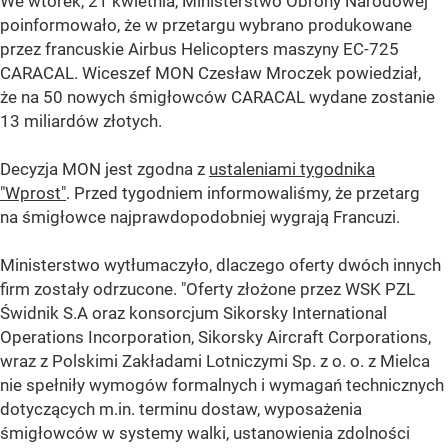
We wtorek, 21 kwietnia, Ministerstwo Obrony Narodowej
poinformowało, że w przetargu wybrano produkowane
przez francuskie Airbus Helicopters maszyny EC-725
CARACAL. Wiceszef MON Czesław Mroczek powiedział,
że na 50 nowych śmigłowców CARACAL wydane zostanie
13 miliardów złotych.
Decyzja MON jest zgodna z
ustaleniami tygodnika
"Wprost"
. Przed tygodniem informowaliśmy, że przetarg
na śmigłowce najprawdopodobniej wygrają Francuzi.
Ministerstwo wytłumaczyło, dlaczego oferty dwóch innych
firm zostały odrzucone. "Oferty złożone przez WSK PZL
Świdnik S.A oraz konsorcjum Sikorsky International
Operations Incorporation, Sikorsky Aircraft Corporations,
wraz z Polskimi Zakładami Lotniczymi Sp. z o. o. z Mielca
nie spełniły wymogów formalnych i wymagań technicznych
dotyczących m.in. terminu dostaw, wyposażenia
śmigłowców w systemy walki, ustanowienia zdolności