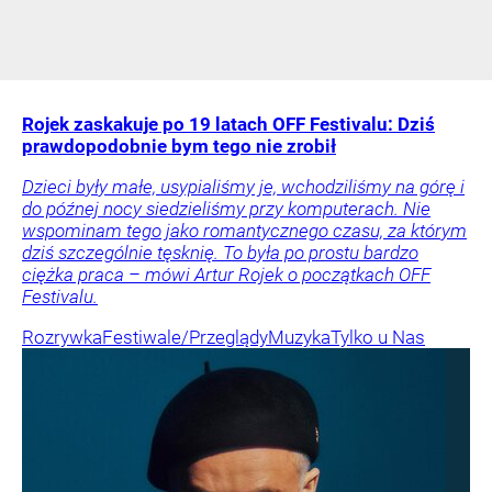
Rojek zaskakuje po 19 latach OFF Festivalu: Dziś
prawdopodobnie bym tego nie zrobił
Dzieci były małe, usypialiśmy je, wchodziliśmy na górę i
do późnej nocy siedzieliśmy przy komputerach. Nie
wspominam tego jako romantycznego czasu, za którym
dziś szczególnie tęsknię. To była po prostu bardzo
ciężka praca – mówi Artur Rojek o początkach OFF
Festivalu.
Rozrywka
Festiwale/Przeglądy
Muzyka
Tylko u Nas