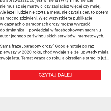
Bo sprawdzasz co jest w menu i w tym momencie
nie musisz się martwić, czy zapłacisz więcej czy mniej.
Ale jeżeli ludzie nie czytają menu, nie czytają cen, to potem
są mocno zdziwieni. Więc wszystkie te publikacje
w gazetach o paragonach grozy można wyrzucić
do śmietnika – powiedział w facebookowym nagraniu
autor jednego ze świnoujskich serwisów internetowych.
Samą frazę „paragony grozy” Google notuje po raz
pierwszy w 2020 roku, choć wydaje się, że już wtedy miała
swoje lata. Temat wraca co roku, a określenie straciło już...
CZYTAJ DALEJ