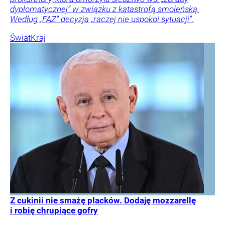
dyplomatycznej” w związku z katastrofą smoleńską.
Według „FAZ” decyzja „raczej nie uspokoi sytuacji”.
Świat
Kraj
Z cukinii nie smażę placków. Dodaję mozzarellę
i robię chrupiące gofry