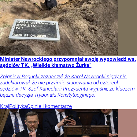
Minister Nawrockiego przypomniał swoją wypowiedź ws.
sędziów TK. „Wielkie kłamstwo Żurka”
Zbigniew Bogucki zaznaczył, że Karol Nawrocki nigdy nie
zadeklarował, że nie przyjmie ślubowania od czterech
sędziów TK. Szef Kancelarii Prezydenta wyjaśnił, że kluczem
będzie decyzja Trybunału Konstytucyjnego.
Kraj
Polityka
Opinie i komentarze