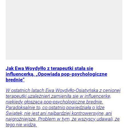
Jak Ewa Woydyłło z terapeutki stała się
influencerką. „Opowiada pop-psychologiczne
brednie”
W ostatnich latach Ewa Woydyłło-Osiatyńska z cenionej
terapeutki uzależnień zamieniła się w influencerkę,
niekiedy głoszącą pop-psychologiczne brednie.
Paradoksalnie to, co ostatnio powiedziała o Idze
Świątek, nie jest ani najbardziej kontrowersyjne, ani
najgroźniejsze. Problem w tym, że wszyscy udawali, że
tego nie widzą.