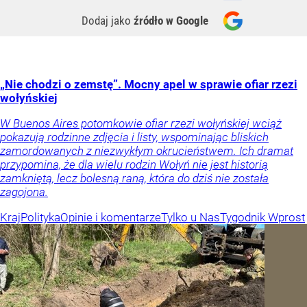
Dodaj jako
źródło w Google
„Nie chodzi o zemstę”. Mocny apel w sprawie ofiar rzezi
wołyńskiej
W Buenos Aires potomkowie ofiar rzezi wołyńskiej wciąż
pokazują rodzinne zdjęcia i listy, wspominając bliskich
zamordowanych z niezwykłym okrucieństwem. Ich dramat
przypomina, że dla wielu rodzin Wołyń nie jest historią
zamkniętą, lecz bolesną raną, która do dziś nie została
zagojona.
Kraj
Polityka
Opinie i komentarze
Tylko u Nas
Tygodnik Wprost