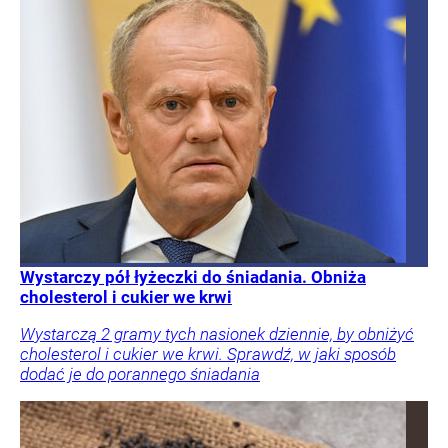
Wystarczy pół łyżeczki do śniadania. Obniża
cholesterol i cukier we krwi
Wystarczą 2 gramy tych nasionek dziennie, by obniżyć
cholesterol i cukier we krwi. Sprawdź, w jaki sposób
dodać je do porannego śniadania