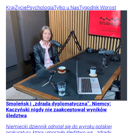
Kraj
Życie
Psychologia
Tylko u Nas
Tygodnik Wprost
Smoleńsk i „zdrada dyplomatyczna”. Niemcy:
Kaczyński nigdy nie zaakceptował wyników
śledztwa
Niemiecki dziennik odniósł się do wyroku polskiej
prokuratury, która umorzyła śledztwo ws. „zdrady