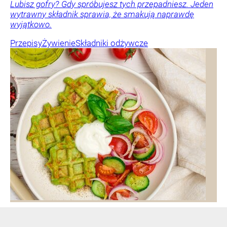
Lubisz gofry? Gdy spróbujesz tych przepadniesz. Jeden
wytrawny składnik sprawia, że smakują naprawdę
wyjątkowo.
Przepisy
Żywienie
Składniki odżywcze