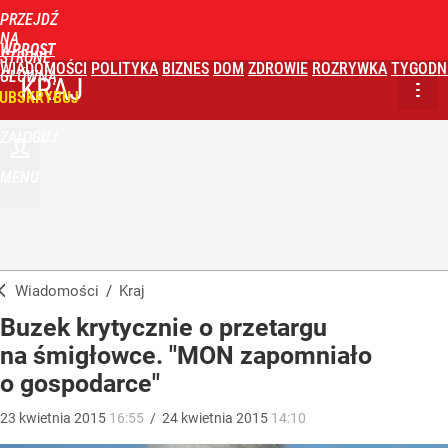
PRZEJDŹ
NA
WPROST
STRONĘ
WIADOMOŚCI
POLITYKA
BIZNES
DOM
ZDROWIE
ROZRYWKA
TYGODN
GŁÓWNĄ
KRAJ
UBSKRYBUJ
ZALOGUJ
MENU
Wiadomości
/
Kraj
Buzek krytycznie o przetargu
na śmigłowce. "MON zapomniało
o gospodarce"
23
kwietnia
2015
16:55
/
24
kwietnia
2015
14:10