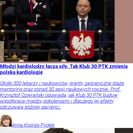
Młodzi kardiolodzy łączą siły. Tak Klub 30 PTK zmienia
polską kardiologię
Około 300 lekarzy i naukowców, granty, zagraniczne staże,
mentoring oraz ponad 30 sesji naukowych rocznie. Prof.
Krzysztof Ozierański opowiada, jak Klub 30 PTK buduje
współpracę między pokoleniami i dlaczego jej efekty
odczuwają później pacjenci.
Anna
Kopras-Fijołek