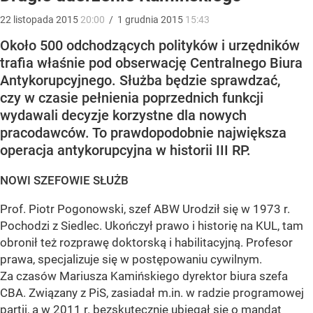
22
listopada
2015
20:00
/
1
grudnia
2015
15:43
Około 500 odchodzących polityków i urzędników
trafia właśnie pod obserwację Centralnego Biura
Antykorupcyjnego. Służba będzie sprawdzać,
czy w czasie pełnienia poprzednich funkcji
wydawali decyzje korzystne dla nowych
pracodawców. To prawdopodobnie największa
operacja antykorupcyjna w historii III RP.
NOWI SZEFOWIE SŁUŻB
Prof. Piotr Pogonowski, szef ABW Urodził się w 1973 r.
Pochodzi z Siedlec. Ukończył prawo i historię na KUL, tam
obronił też rozprawę doktorską i habilitacyjną. Profesor
prawa, specjalizuje się w postępowaniu cywilnym.
Za czasów Mariusza Kamińskiego dyrektor biura szefa
CBA. Związany z PiS, zasiadał m.in. w radzie programowej
partii, a w 2011 r. bezskutecznie ubiegał się o mandat