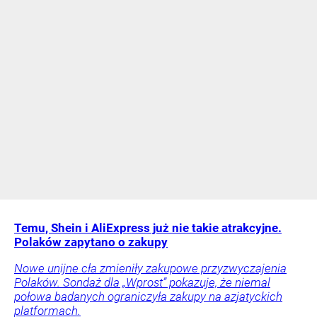
Temu, Shein i AliExpress już nie takie atrakcyjne.
Polaków zapytano o zakupy
Nowe unijne cła zmieniły zakupowe przyzwyczajenia
Polaków. Sondaż dla „Wprost” pokazuje, że niemal
połowa badanych ograniczyła zakupy na azjatyckich
platformach.