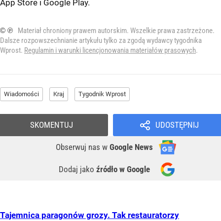
App Store
i
Google Play
.
© ℗
Materiał chroniony prawem autorskim. Wszelkie prawa zastrzeżone.
Dalsze rozpowszechnianie artykułu tylko za zgodą wydawcy tygodnika
Wprost.
Regulamin i warunki licencjonowania materiałów prasowych
.
Wiadomości
Kraj
Tygodnik Wprost
SKOMENTUJ
UDOSTĘPNIJ
Obserwuj nas
w
Google News
Dodaj jako
źródło w Google
Tajemnica paragonów grozy. Tak restauratorzy