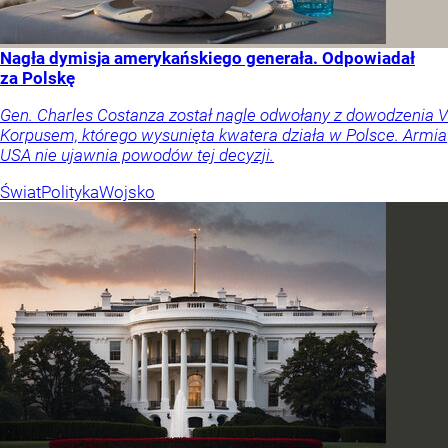
Nagła dymisja amerykańskiego generała. Odpowiadał
za Polskę
Gen. Charles Costanza został nagle odwołany z dowodzenia V
Korpusem, którego wysunięta kwatera działa w Polsce. Armia
USA nie ujawnia powodów tej decyzji.
Świat
Polityka
Wojsko