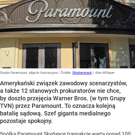
Studio Paramount, zdjęcie ilustracyjne
/ Źródło:
Shutterstock
/
Alex Millauer
Amerykański związek zawodowy scenarzystów,
a także 12 stanowych prokuratorów nie chce,
by doszło przejęcia Warner Bros. (w tym Grupy
TVN) przez Paramount. To oznacza kolejną
batalię sądową. Szef giganta medialnego
pozostaje spokojny.
Spółka Paramount Skydance transakcję wartą ponad 100