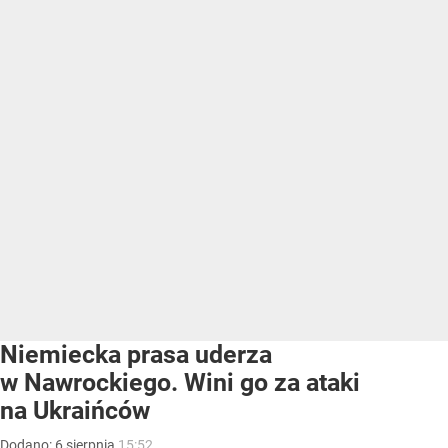
Niemiecka prasa uderza
w Nawrockiego. Wini go za ataki
na Ukraińców
Dodano:
6
sierpnia
15:52