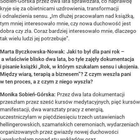
Sobień-Górska przez dwa lata sprawdzała, co naprawdę
kryje się za obietnicami uzdrowienia, transformacji
i odnalezienia sensu. „Im dłużej pracowałam nad książką,
tym mniej interesowało mnie, czy nowa duchowość jest
dobra czy zła. Coraz bardziej interesowało mnie, dlaczego
tak wielu ludzi jej potrzebuje”.
Marta Byczkowska-Nowak: Jaki to był dla pani rok –
a właściwie blisko dwa lata, bo tyle zajęły dokumentacja
i pisanie książki „Rok, w którym szukałam sensu i ukojenia.
Między wiarą, terapią a biznesem”? Z czym weszła pani
w ten proces, a z czym z niego wyszła?
Monika Sobień-Górska:
Przez dwa lata dokumentacji
przeszłam przez sześć kursów medytacyjnych, pięć kursów
manifestacji, dwa warsztaty pracy z energią,
uczestniczyłam w pięćdziesięciu trzech ustawieniach
hellingerowskich, szamańskich ceremoniach, wydarzeniach
organizowanych przez gwiazdy nowej duchowości
i wysłuchałam ponad stu wykładów oraz...