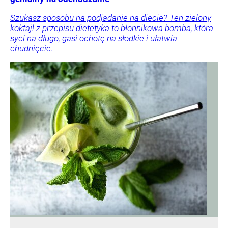
Szukasz sposobu na podjadanie na diecie? Ten zielony
koktajl z przepisu dietetyka to błonnikowa bomba, która
syci na długo, gasi ochotę na słodkie i ułatwia
chudnięcie.