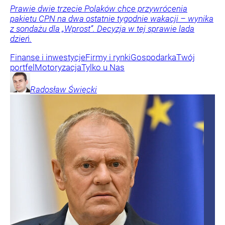
Prawie dwie trzecie Polaków chce przywrócenia
pakietu CPN na dwa ostatnie tygodnie wakacji – wynika
z sondażu dla „Wprost”. Decyzja w tej sprawie lada
dzień.
Finanse i inwestycje
Firmy i rynki
Gospodarka
Twój
portfel
Motoryzacja
Tylko u Nas
Radosław
Święcki