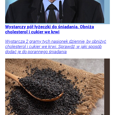
Wystarczy pół łyżeczki do śniadania. Obniża
cholesterol i cukier we krwi
Wystarczą 2 gramy tych nasionek dziennie, by obniżyć
cholesterol i cukier we krwi. Sprawdź, w jaki sposób
dodać je do porannego śniadania