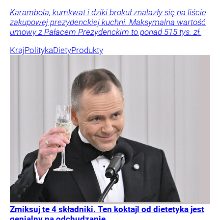
Karambola, kumkwat i dziki brokuł znalazły się na liście
zakupowej prezydenckiej kuchni. Maksymalna wartość
umowy z Pałacem Prezydenckim to ponad 515 tys. zł.
Kraj
Polityka
Diety
Produkty
Zmiksuj te 4 składniki. Ten koktajl od dietetyka jest
genialny na odchudzanie