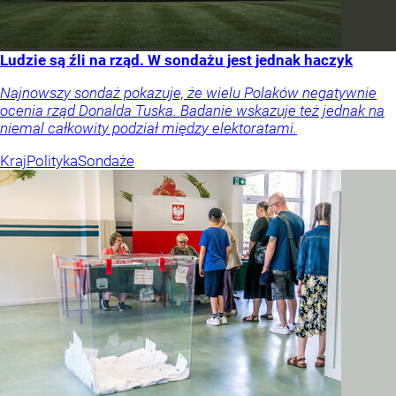
Ludzie są źli na rząd. W sondażu jest jednak haczyk
Najnowszy sondaż pokazuje, że wielu Polaków negatywnie
ocenia rząd Donalda Tuska. Badanie wskazuje też jednak na
niemal całkowity podział między elektoratami.
Kraj
Polityka
Sondaże