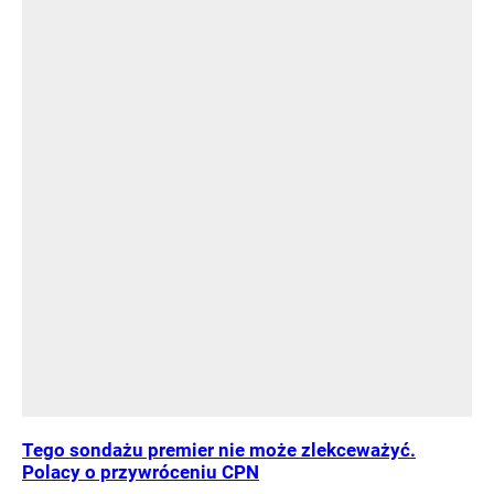
Tego sondażu premier nie może zlekceważyć.
Polacy o przywróceniu CPN