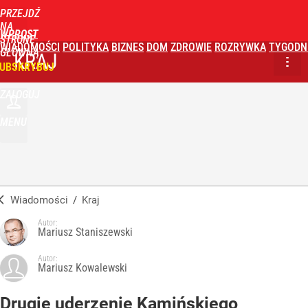
PRZEJDŹ
NA
WPROST
STRONĘ
WIADOMOŚCI
POLITYKA
BIZNES
DOM
ZDROWIE
ROZRYWKA
TYGODN
GŁÓWNĄ
KRAJ
UBSKRYBUJ
ZALOGUJ
MENU
Wiadomości
/
Kraj
Autor:
Mariusz Staniszewski
Autor:
Mariusz Kowalewski
Drugie uderzenie Kamińskiego