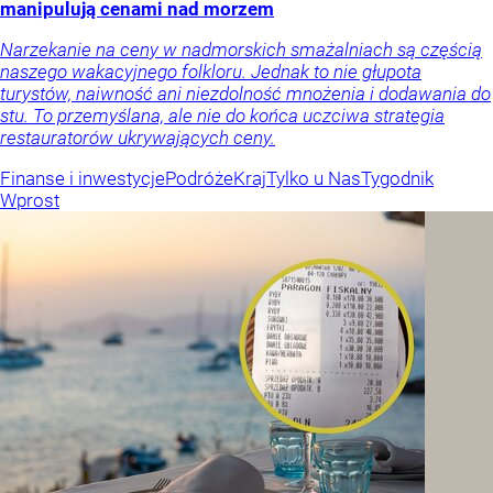
manipulują cenami nad morzem
Narzekanie na ceny w nadmorskich smażalniach są częścią
naszego wakacyjnego folkloru. Jednak to nie głupota
turystów, naiwność ani niezdolność mnożenia i dodawania do
stu. To przemyślana, ale nie do końca uczciwa strategia
restauratorów ukrywających ceny.
Finanse i inwestycje
Podróże
Kraj
Tylko u Nas
Tygodnik
Wprost