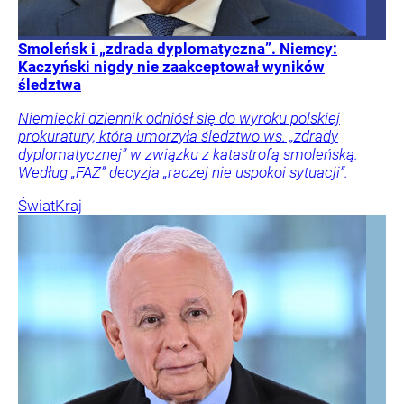
Smoleńsk i „zdrada dyplomatyczna”. Niemcy:
Kaczyński nigdy nie zaakceptował wyników
śledztwa
Niemiecki dziennik odniósł się do wyroku polskiej
prokuratury, która umorzyła śledztwo ws. „zdrady
dyplomatycznej” w związku z katastrofą smoleńską.
Według „FAZ” decyzja „raczej nie uspokoi sytuacji”.
Świat
Kraj