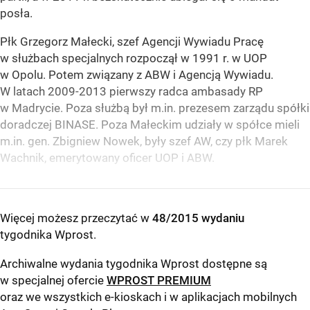
posła.
Płk Grzegorz Małecki, szef Agencji Wywiadu Pracę
w służbach specjalnych rozpoczął w 1991 r. w UOP
w Opolu. Potem związany z ABW i Agencją Wywiadu.
W latach 2009-2013 pierwszy radca ambasady RP
w Madrycie. Poza służbą był m.in. prezesem zarządu spółki
doradczej BINASE. Poza Małeckim udziały w spółce mieli
m.in. gen. Zbigniew Nowek, były szef AW, czy płk Marek
Wachnik, emerytowany oficer UOP i ABW.
Więcej możesz przeczytać w
48/2015 wydaniu
tygodnika Wprost
.
Archiwalne wydania tygodnika Wprost dostępne są
w specjalnej ofercie
WPROST PREMIUM
oraz we wszystkich e-kioskach i w aplikacjach mobilnych