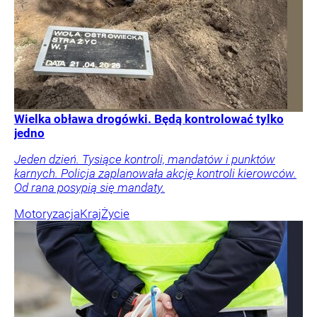
Wielka obława drogówki. Będą kontrolować tylko
jedno
Jeden dzień. Tysiące kontroli, mandatów i punktów
karnych. Policja zaplanowała akcję kontroli kierowców.
Od rana posypią się mandaty.
Motoryzacja
Kraj
Życie