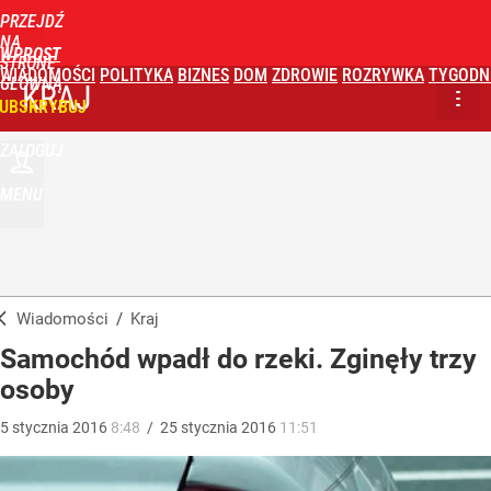
PRZEJDŹ
NA
WPROST
STRONĘ
WIADOMOŚCI
POLITYKA
BIZNES
DOM
ZDROWIE
ROZRYWKA
TYGODN
GŁÓWNĄ
KRAJ
UBSKRYBUJ
ZALOGUJ
MENU
Wiadomości
/
Kraj
Samochód wpadł do rzeki. Zginęły trzy
osoby
5
stycznia
2016
8:48
/
25
stycznia
2016
11:51