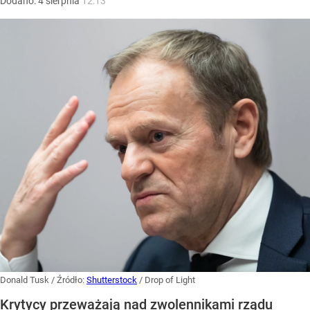
Dodano:
4
sierpnia
12:13
Donald Tusk
/ Źródło:
Shutterstock
/
Drop of Light
Krytycy przeważają nad zwolennikami rządu