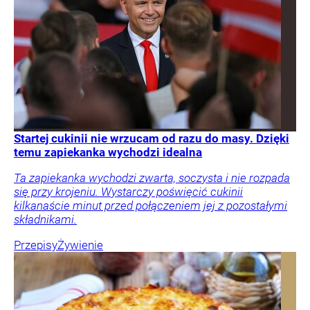
Startej cukinii nie wrzucam od razu do masy. Dzięki
temu zapiekanka wychodzi idealna
Ta zapiekanka wychodzi zwarta, soczysta i nie rozpada
się przy krojeniu. Wystarczy poświęcić cukinii
kilkanaście minut przed połączeniem jej z pozostałymi
składnikami.
Przepisy
Żywienie