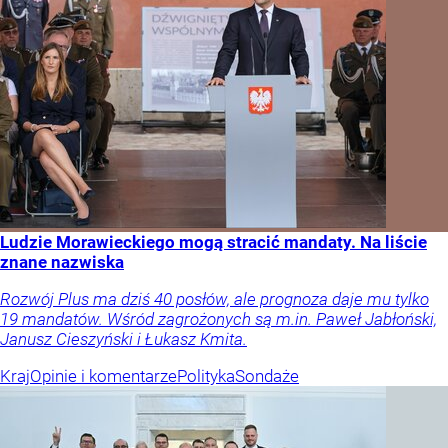
Ludzie Morawieckiego mogą stracić mandaty. Na liście
znane nazwiska
Rozwój Plus ma dziś 40 posłów, ale prognoza daje mu tylko
19 mandatów. Wśród zagrożonych są m.in. Paweł Jabłoński,
Janusz Cieszyński i Łukasz Kmita.
Kraj
Opinie i komentarze
Polityka
Sondaże