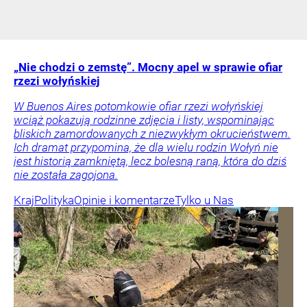
„Nie chodzi o zemstę”. Mocny apel w sprawie ofiar
rzezi wołyńskiej
W Buenos Aires potomkowie ofiar rzezi wołyńskiej
wciąż pokazują rodzinne zdjęcia i listy, wspominając
bliskich zamordowanych z niezwykłym okrucieństwem.
Ich dramat przypomina, że dla wielu rodzin Wołyń nie
jest historią zamkniętą, lecz bolesną raną, która do dziś
nie została zagojona.
Kraj
Polityka
Opinie i komentarze
Tylko u Nas