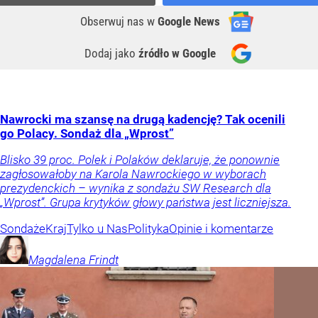
Obserwuj nas
w
Google News
Dodaj jako
źródło w Google
Nawrocki ma szansę na drugą kadencję? Tak ocenili
go Polacy. Sondaż dla „Wprost”
Blisko 39 proc. Polek i Polaków deklaruje, że ponownie
zagłosowałoby na Karola Nawrockiego w wyborach
prezydenckich – wynika z sondażu SW Research dla
„Wprost”. Grupa krytyków głowy państwa jest liczniejsza.
Sondaże
Kraj
Tylko u Nas
Polityka
Opinie i komentarze
Magdalena
Frindt