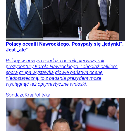
Polacy ocenili Nawrockiego. Posypały się „jedynki”.
Jest „ale”
Polacy w nowym sondażu ocenili pierwszy rok
prezydentury Karola Nawrockiego. I chociaż całkiem
spora grupa wystawiła głowie państwa ocenę
niedostateczną, to z badania prezydent może
wyciągnąć też optymistyczne wnioski.
Sondaże
Kraj
Polityka