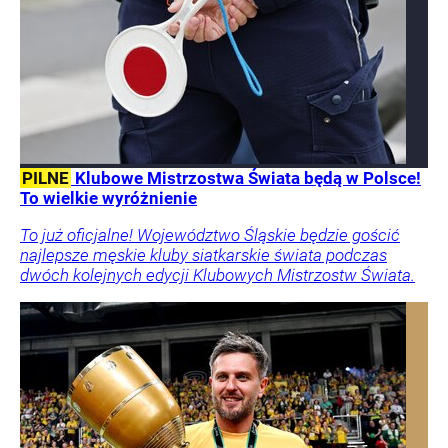
PILNE
Klubowe Mistrzostwa Świata będą w Polsce!
To wielkie wyróżnienie
To już oficjalne! Województwo Śląskie będzie gościć
najlepsze męskie kluby siatkarskie świata podczas
dwóch kolejnych edycji Klubowych Mistrzostw Świata.