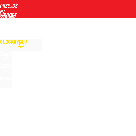
PRZEJDŹ
Udostępnij
43
Skomentuj
NA
WPROST
STRONĘ
GŁÓWNĄ
WIADOMOŚCI
POLITYKA
BIZNES
DOM
ZDROWIE
ROZRYWKA
TYGOD
Gorąco w Tatrach, turyści w szoku. Musiała interw
SUBSKRYBUJ
dodaj
ZALOGUJ
Makabryczne odkrycie grzybiarzy. Służby potwierd
SZUKAJ
MENU
dodaj
„Nie chodzi o zemstę”. Mocny apel w sprawie ofiar 
dodaj