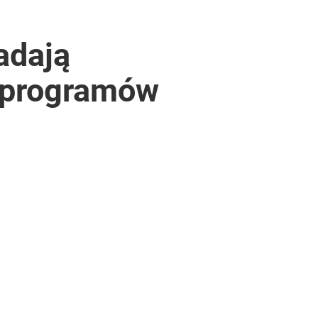
adają
i programów