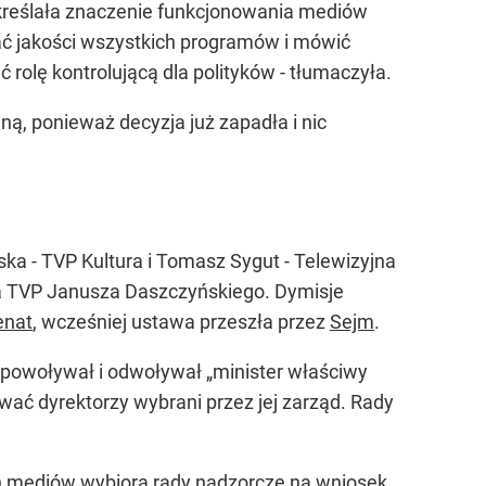
dkreślała znaczenie funkcjonowania mediów
iać jakości wszystkich programów i mówić
rolę kontrolującą dla polityków - tłumaczyła.
ą, ponieważ decyzja już zapadła i nic
ka - TVP Kultura i Tomasz Sygut - Telewizyjna
zesa TVP Janusza Daszczyńskiego. Dymisje
enat
, wcześniej ustawa przeszła przez
Sejm
.
 powoływał i odwoływał „minister właściwy
wać dyrektorzy wybrani przez jej zarząd. Rady
h mediów wybiorą rady nadzorcze na wniosek