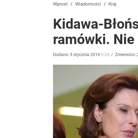
Kłopoty w imperium Sakiewicza? Fundacja prezesa
Wprost
/
Wiadomości
/
Kraj
Kidawa-Błońsk
1
ramówki. Nie
Wyrzucenie Morawieckiego nie wystarczyło. Szykuje
Dodano:
5
stycznia
2016
9:28
/
Zmieniono:
1
Tego sondażu premier nie może zlekceważyć. Pol
8