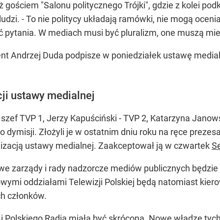
gościem "Salonu politycznego Trójki", gdzie z kolei po
udzi. - To nie politycy układają ramówki, nie mogą ocen
 pytania. W mediach musi być pluralizm, one muszą mieć 
t Andrzej Duda podpisze w poniedziałek ustawę medialn
ji ustawy medialnej
 szef TVP 1, Jerzy Kapuściński - TVP 2, Katarzyna Janows
do dymisji. Złożyli je w ostatnim dniu roku na ręce pre
lizacją ustawy medialnej. Zaakceptował ją w czwartek
S
we zarządy i rady nadzorcze mediów publicznych będzie
ymi oddziałami Telewizji Polskiej będą natomiast kiero
ch członków.
 Polskiego Radia miała być skrócona. Nowe władze tyc