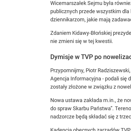
Wicemarszałek Sejmu była również 
publicznych przede wszystkim dla l
dziennikarzom, jakie mają zadawać
Zdaniem Kidawy-Błońskiej prezyden
nie zmieni się w tej kwestii.
Dymisje w TVP po nowelizac
Przypomnijmy, Piotr Radziszewski,
Agencja Informacyjna - podali się 
zostały złożone w związku z nowe
Nowa ustawa zakłada m.in., że no
do spraw Skarbu Państwa”. Terenow
nadzorcze będą składać się z trze
Kadencja obecnych zarządów TVP i