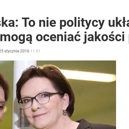
 TV Republika pod kreską
a: To nie politycy ukł
 mogą oceniać jakośc
 się kolejne głośne odejście z PiS
25
stycznia
2016
11:51
acy o przywróceniu CPN