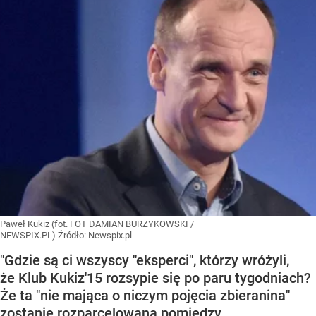
Paweł Kukiz (fot. FOT DAMIAN BURZYKOWSKI /
NEWSPIX.PL)
Źródło:
Newspix.pl
"Gdzie są ci wszyscy "eksperci", którzy wróżyli,
że Klub Kukiz'15 rozsypie się po paru tygodniach?
Że ta "nie mająca o niczym pojęcia zbieranina"
zostanie rozparcelowana pomiędzy