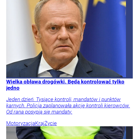
Wielka obława drogówki. Będą kontrolować tylko
jedno
Jeden dzień. Tysiące kontroli, mandatów i punktów
karnych. Policja zaplanowała akcję kontroli kierowców.
Od rana posypią się mandaty.
Motoryzacja
Kraj
Życie