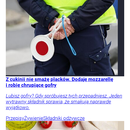
Z cukinii nie smażę placków. Dodaję mozzarellę
i robię chrupiące gofry
Lubisz gofry? Gdy spróbujesz tych przepadniesz. Jeden
wytrawny składnik sprawia, że smakują naprawdę
wyjątkowo.
Przepisy
Żywienie
Składniki odżywcze