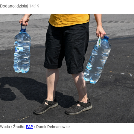
Dodano:
dzisiaj
14:19
Woda
/ Źródło:
PAP
/
Darek Delmanowicz