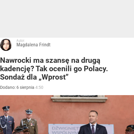
Autor:
Magdalena Frindt
Nawrocki ma szansę na drugą
kadencję? Tak ocenili go Polacy.
Sondaż dla „Wprost”
Dodano:
6
sierpnia
4:50