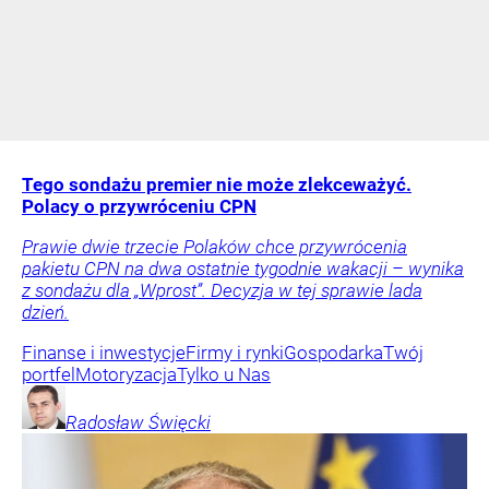
Tego sondażu premier nie może zlekceważyć.
Polacy o przywróceniu CPN
Prawie dwie trzecie Polaków chce przywrócenia
pakietu CPN na dwa ostatnie tygodnie wakacji – wynika
z sondażu dla „Wprost”. Decyzja w tej sprawie lada
dzień.
Finanse i inwestycje
Firmy i rynki
Gospodarka
Twój
portfel
Motoryzacja
Tylko u Nas
Radosław
Święcki