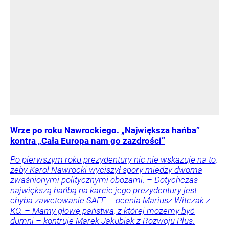
Wrze po roku Nawrockiego. „Największa hańba”
kontra „Cała Europa nam go zazdrości”
Po pierwszym roku prezydentury nic nie wskazuje na to,
żeby Karol Nawrocki wyciszył spory między dwoma
zwaśnionymi politycznymi obozami. – Dotychczas
największą hańbą na karcie jego prezydentury jest
chyba zawetowanie SAFE – ocenia Mariusz Witczak z
KO. – Mamy głowę państwa, z której możemy być
dumni – kontruje Marek Jakubiak z Rozwoju Plus.