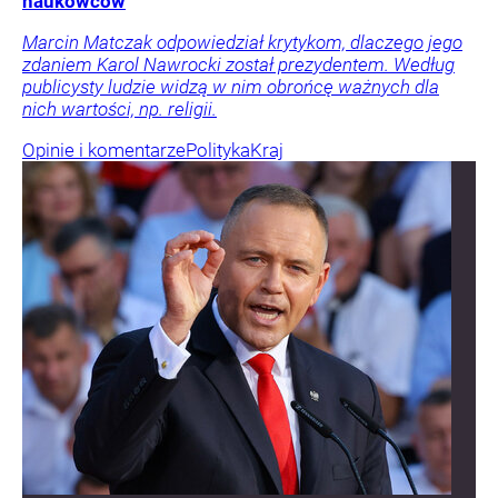
naukowców
Marcin Matczak odpowiedział krytykom, dlaczego jego
zdaniem Karol Nawrocki został prezydentem. Według
publicysty ludzie widzą w nim obrońcę ważnych dla
nich wartości, np. religii.
Opinie i komentarze
Polityka
Kraj