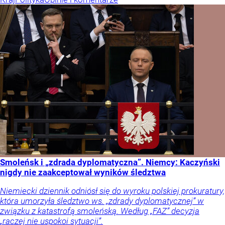
Smoleńsk i „zdrada dyplomatyczna”. Niemcy: Kaczyński
nigdy nie zaakceptował wyników śledztwa
Niemiecki dziennik odniósł się do wyroku polskiej prokuratury,
która umorzyła śledztwo ws. „zdrady dyplomatycznej” w
związku z katastrofą smoleńską. Według „FAZ” decyzja
„raczej nie uspokoi sytuacji”.