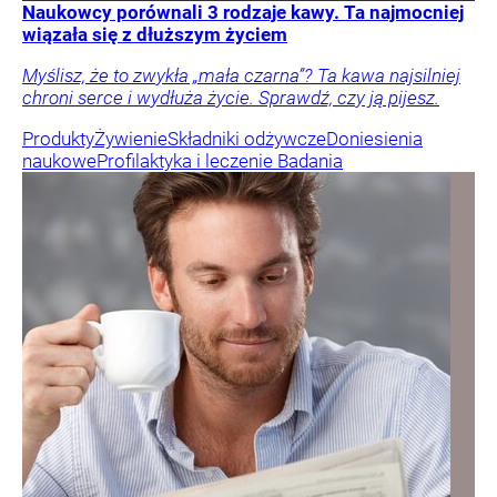
Naukowcy porównali 3 rodzaje kawy. Ta najmocniej
wiązała się z dłuższym życiem
Myślisz, że to zwykła „mała czarna”? Ta kawa najsilniej
chroni serce i wydłuża życie. Sprawdź, czy ją pijesz.
Produkty
Żywienie
Składniki odżywcze
Doniesienia
naukowe
Profilaktyka i leczenie
Badania