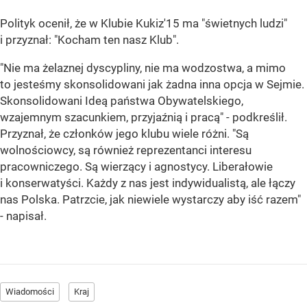
Polityk ocenił, że w Klubie Kukiz'15 ma "świetnych ludzi"
i przyznał: "Kocham te
n nasz Klub".
"Nie ma żelaznej dyscypliny, nie ma wodzostwa, a mimo
to jesteśmy skonsolidowani jak żadna inna opcja w Sejmie.
Skonsolidowani Ideą państwa Obywatelskiego,
wzajemnym szacunkiem, przyjaźnią i pracą" - podkreślił.
Przyznał, że członków jego klubu wiele różni. "Są
wolnościowcy, są również reprezentanci interesu
pracowniczego. Są wierzący i agnostycy. Liberałowie
i konserwatyści. Każdy z nas jest indywidualistą, ale łączy
nas Polska. Patrzcie, jak niewiele wystarczy aby iść razem"
- napisał.
Wiadomości
Kraj