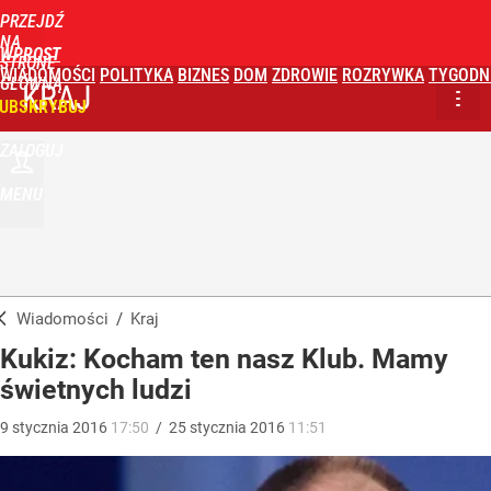
PRZEJDŹ
NA
WPROST
STRONĘ
WIADOMOŚCI
POLITYKA
BIZNES
DOM
ZDROWIE
ROZRYWKA
TYGODN
GŁÓWNĄ
KRAJ
UBSKRYBUJ
ZALOGUJ
MENU
Wiadomości
/
Kraj
Kukiz: Kocham ten nasz Klub. Mamy
świetnych ludzi
9
stycznia
2016
17:50
/
25
stycznia
2016
11:51