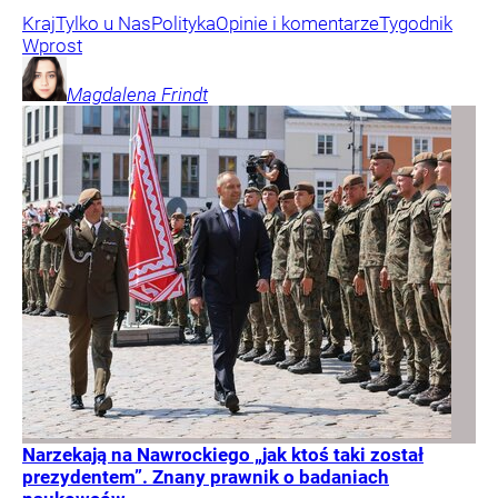
Kraj
Tylko u Nas
Polityka
Opinie i komentarze
Tygodnik
Wprost
Magdalena
Frindt
Narzekają na Nawrockiego „jak ktoś taki został
prezydentem”. Znany prawnik o badaniach