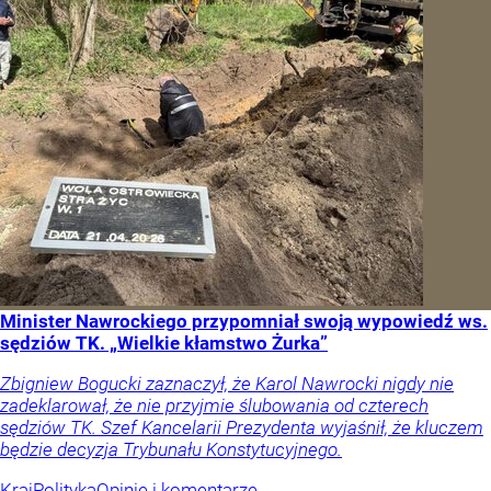
Minister Nawrockiego przypomniał swoją wypowiedź ws.
sędziów TK. „Wielkie kłamstwo Żurka”
Zbigniew Bogucki zaznaczył, że Karol Nawrocki nigdy nie
zadeklarował, że nie przyjmie ślubowania od czterech
sędziów TK. Szef Kancelarii Prezydenta wyjaśnił, że kluczem
będzie decyzja Trybunału Konstytucyjnego.
Kraj
Polityka
Opinie i komentarze