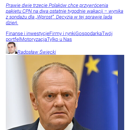
Prawie dwie trzecie Polaków chce przywrócenia
pakietu CPN na dwa ostatnie tygodnie wakacji – wynika
z sondażu dla „Wprost”. Decyzja w tej sprawie lada
dzień.
Finanse i inwestycje
Firmy i rynki
Gospodarka
Twój
portfel
Motoryzacja
Tylko u Nas
Radosław
Święcki