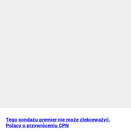
Tego sondażu premier nie może zlekceważyć.
Polacy o przywróceniu CPN