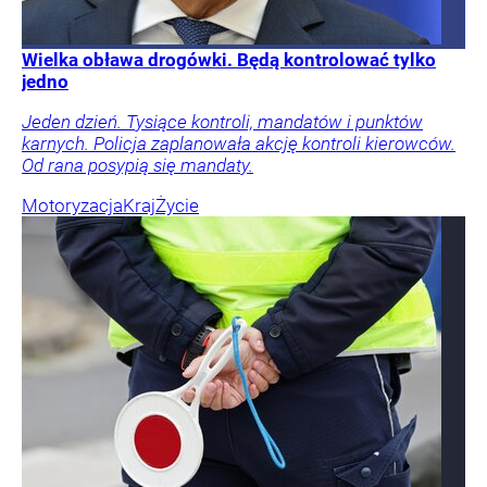
Wielka obława drogówki. Będą kontrolować tylko
jedno
Jeden dzień. Tysiące kontroli, mandatów i punktów
karnych. Policja zaplanowała akcję kontroli kierowców.
Od rana posypią się mandaty.
Motoryzacja
Kraj
Życie