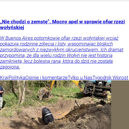
„Nie chodzi o zemstę”. Mocny apel w sprawie ofiar rzezi
wołyńskiej
W Buenos Aires potomkowie ofiar rzezi wołyńskiej wciąż
pokazują rodzinne zdjęcia i listy, wspominając bliskich
zamordowanych z niezwykłym okrucieństwem. Ich dramat
przypomina, że dla wielu rodzin Wołyń nie jest historią
zamkniętą, lecz bolesną raną, która do dziś nie została
zagojona.
Kraj
Polityka
Opinie i komentarze
Tylko u Nas
Tygodnik Wprost