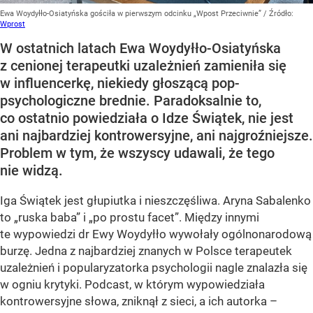
Ewa Woydyłło-Osiatyńska gościła w pierwszym odcinku „Wpost Przeciwnie”
/ Źródło:
Wprost
W ostatnich latach Ewa Woydyłło-Osiatyńska
z cenionej terapeutki uzależnień zamieniła się
w influencerkę, niekiedy głoszącą pop-
psychologiczne brednie. Paradoksalnie to,
co ostatnio powiedziała o Idze Świątek, nie jest
ani najbardziej kontrowersyjne, ani najgroźniejsze.
Problem w tym, że wszyscy udawali, że tego
nie widzą.
Iga Świątek jest głupiutka i nieszczęśliwa. Aryna Sabalenko
to „ruska baba” i „po prostu facet”. Między innymi
te wypowiedzi dr Ewy Woydyłło wywołały ogólnonarodową
burzę. Jedna z najbardziej znanych w Polsce terapeutek
uzależnień i popularyzatorka psychologii nagle znalazła się
w ogniu krytyki. Podcast, w którym wypowiedziała
kontrowersyjne słowa, zniknął z sieci, a ich autorka –