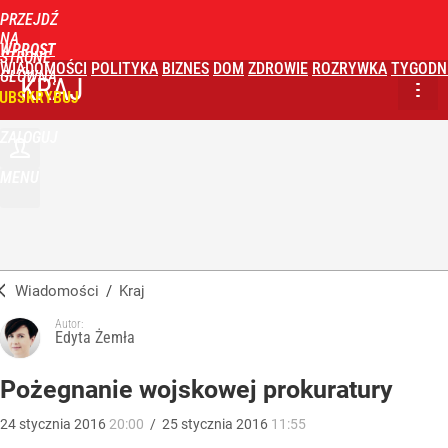
PRZEJDŹ
NA
WPROST
STRONĘ
WIADOMOŚCI
POLITYKA
BIZNES
DOM
ZDROWIE
ROZRYWKA
TYGODN
GŁÓWNĄ
KRAJ
UBSKRYBUJ
ZALOGUJ
MENU
Wiadomości
/
Kraj
Autor:
Edyta Żemła
Pożegnanie wojskowej prokuratury
24
stycznia
2016
20:00
/
25
stycznia
2016
11:55