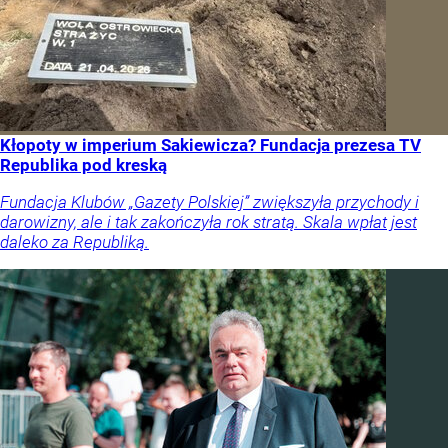
Kłopoty w imperium Sakiewicza? Fundacja prezesa TV
Republika pod kreską
Fundacja Klubów „Gazety Polskiej” zwiększyła przychody i
darowizny, ale i tak zakończyła rok stratą. Skala wpłat jest
daleko za Republiką.