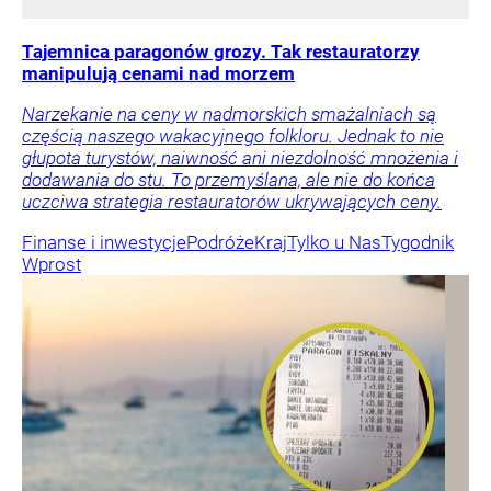
Tajemnica paragonów grozy. Tak restauratorzy
manipulują cenami nad morzem
Narzekanie na ceny w nadmorskich smażalniach są
częścią naszego wakacyjnego folkloru. Jednak to nie
głupota turystów, naiwność ani niezdolność mnożenia i
dodawania do stu. To przemyślana, ale nie do końca
uczciwa strategia restauratorów ukrywających ceny.
Finanse i inwestycje
Podróże
Kraj
Tylko u Nas
Tygodnik
Wprost