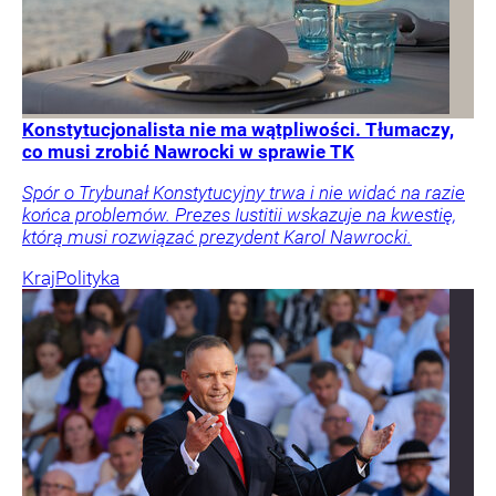
Konstytucjonalista nie ma wątpliwości. Tłumaczy,
co musi zrobić Nawrocki w sprawie TK
Spór o Trybunał Konstytucyjny trwa i nie widać na razie
końca problemów. Prezes Iustitii wskazuje na kwestię,
którą musi rozwiązać prezydent Karol Nawrocki.
Kraj
Polityka