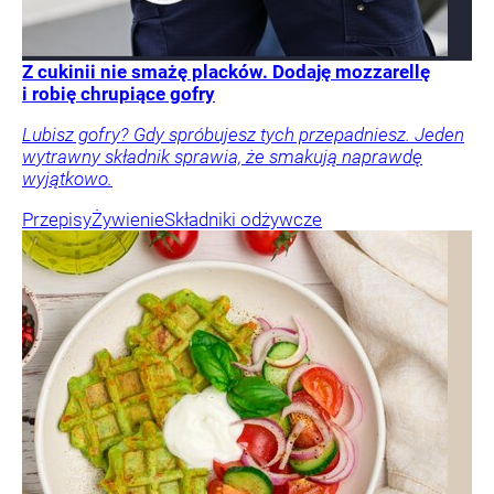
Z cukinii nie smażę placków. Dodaję mozzarellę
i robię chrupiące gofry
Lubisz gofry? Gdy spróbujesz tych przepadniesz. Jeden
wytrawny składnik sprawia, że smakują naprawdę
wyjątkowo.
Przepisy
Żywienie
Składniki odżywcze