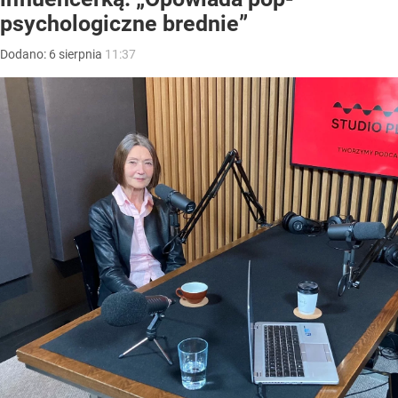
psychologiczne brednie”
Dodano:
6
sierpnia
11:37