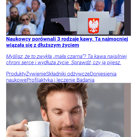
Naukowcy porównali 3 rodzaje kawy. Ta najmocniej
wiązała się z dłuższym życiem
Myślisz, że to zwykła „mała czarna”? Ta kawa najsilniej
chroni serce i wydłuża życie. Sprawdź, czy ją pijesz.
Produkty
Żywienie
Składniki odżywcze
Doniesienia
naukowe
Profilaktyka i leczenie
Badania