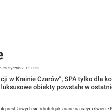
rzezi wołyńskiej
acy o przywróceniu CPN
e
ono kwarantannę
o:
25
stycznia
2016
11:55
licji w Krainie Czarów”, SPA tylko dla 
 luksusowe obiekty powstałe w ostatni
ak prestiżowych sieci hoteli jak znane na całym świecie F