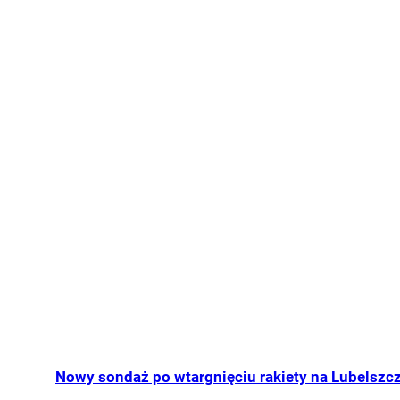
Nowy sondaż po wtargnięciu rakiety na Lubelszcz