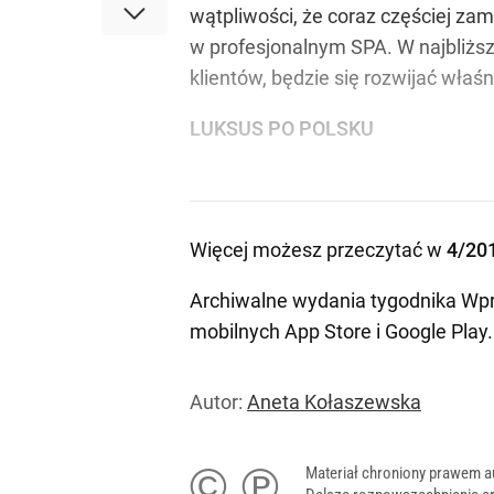
wątpliwości, że coraz częściej zam
w profesjonalnym SPA. W najbliższ
klientów, będzie się rozwijać właś
LUKSUS PO POLSKU
Więcej możesz przeczytać w
4/20
Archiwalne wydania tygodnika Wpr
mobilnych
App Store
i
Google Play
.
Autor:
Aneta Kołaszewska
© ℗
Materiał chroniony prawem a