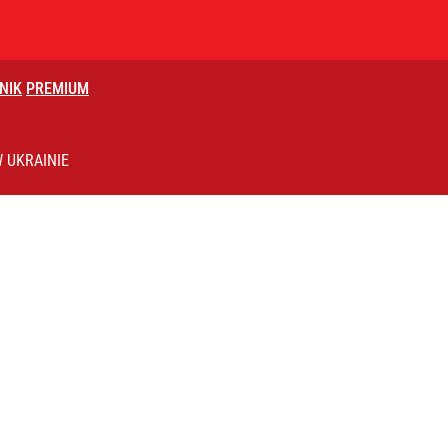
NIK
PREMIUM
czasów Obajtka grozi po 25 lat więzienia
 UKRAINIE
ntzenem. „Jestem otwarty”
a sprawcą