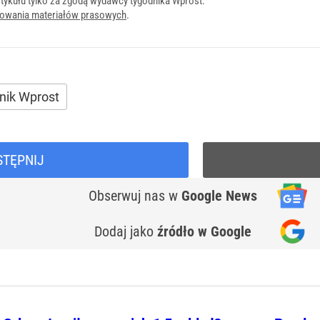
tykułu tylko za zgodą wydawcy tygodnika Wprost.
onowania materiałów prasowych
.
nik Wprost
STĘPNIJ
Obserwuj nas
w
Google News
Dodaj jako
źródło w Google