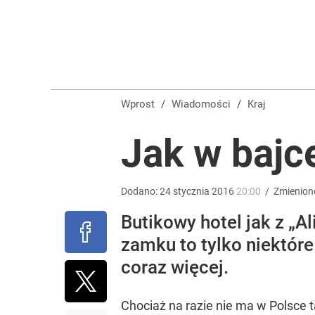
„Nie chodzi o zemstę”. Mocny apel w sprawie ofiar 
dodaj
Tego sondażu premier nie może zlekceważyć. Pol
Wprost
/
Wiadomości
/
Kraj
8
Jak w bajc
Masowe zatrucia nad polskim morzem. Wprowadz
Dodano:
24
stycznia
2016
20:00
/
Zmienion
Butikowy hotel jak z „A
dodaj
zamku to tylko niektóre
coraz więcej.
Chociaż na razie nie ma w Polsce t