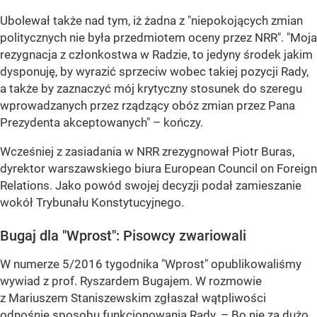
Ubolewał także nad tym, iż żadna z "niepokojących zmian
politycznych nie była przedmiotem oceny przez NRR". "Moja
rezygnacja z członkostwa w Radzie, to jedyny środek jakim
dysponuję, by wyrazić sprzeciw wobec takiej pozycji Rady,
a także by zaznaczyć mój krytyczny stosunek do szeregu
wprowadzanych przez rządzący obóz zmian przez Pana
Prezydenta akceptowanych" – kończy.
Wcześniej z zasiadania w NRR zrezygnował Piotr Buras,
dyrektor warszawskiego biura European Council on Foreign
Relations. Jako powód swojej decyzji podał zamieszanie
wokół Trybunału Konstytucyjnego.
Bugaj dla "Wprost": Pisowcy zwariowali
W numerze
5/2016 tygodnika "Wprost" opublikowaliśmy
wywiad z prof. Ryszardem Bugajem. W rozmowie
z Mariuszem Staniszewskim zgłaszał wątpliwości
odnośnie sposobu funkcjonowania Rady. – Bo nie za dużo