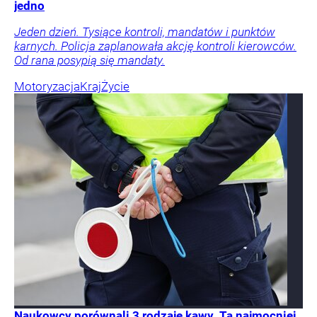
jedno
Jeden dzień. Tysiące kontroli, mandatów i punktów
karnych. Policja zaplanowała akcję kontroli kierowców.
Od rana posypią się mandaty.
Motoryzacja
Kraj
Życie
Naukowcy porównali 3 rodzaje kawy. Ta najmocniej