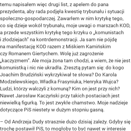
temu napisałem więc drugi list, z apelem do pana
prezydenta, aby rada podjęła kwestię trybunału i sytuacji
społeczno-gospodarczej. Zawarłem w nim krytykę tego,
co się dzieje wokół trybunału, moje uwagi o marszach KOD,
a przede wszystkim krytykę tego krzyku o „komunistach
i złodziejach” na kontrdemonstracji. Ja sam nie pójdę
na manifestację KOD razem z Miśkiem Kamińskim
czy Romanem Giertychem. Wolę już zagrożenie
„kaczyzmem”. Ale moja żona tam chodzi, a wiem, że nie jest
komunistką i nic nie ukradła. Zresztą pytam się: do kogo
Joachim Brudziński wykrzykiwał te słowa? Do Karola
Modzelewskiego, Władka Frasyniuka, Henryka Wujca?
Ludzi, którzy walczyli z komuną? Kim on jest przy nich?
Nawet Jarosław Kaczyński przy takich postaciach jest
niewielką figurką. To jest zwykłe chamstwo. Moje nadzieje
dotyczące PiS niestety w dużym stopniu gasną.
– Od Andrzeja Dudy strasznie dużo dzisiaj zależy. Gdyby się
trochę postawił PiS, to mogłoby to być nawet w interesie