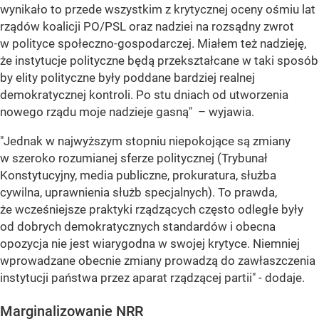
wynikało to przede wszystkim z krytycznej oceny ośmiu lat
rządów koalicji PO/PSL oraz nadziei na rozsądny zwrot
w polityce społeczno-gospodarczej. Miałem też nadzieję,
że instytucje polityczne będą przekształcane w taki sposób
by elity polityczne były poddane bardziej realnej
demokratycznej kontroli. Po stu dniach od utworzenia
nowego rządu moje nadzieje gasną" – wyjawia.
"Jednak w najwyższym stopniu niepokojące są zmiany
w szeroko rozumianej sferze politycznej (Trybunał
Konstytucyjny, media publiczne, prokuratura, służba
cywilna, uprawnienia służb specjalnych). To prawda,
że wcześniejsze praktyki rządzących często odległe były
od dobrych demokratycznych standardów i obecna
opozycja nie jest wiarygodna w swojej krytyce. Niemniej
wprowadzane obecnie zmiany prowadzą do zawłaszczenia
instytucji państwa przez aparat rządzącej partii" - dodaje.
Marginalizowanie NRR