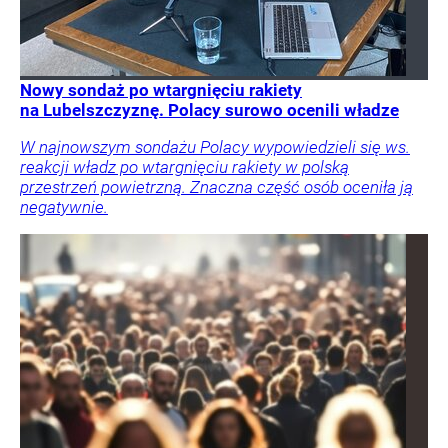
Nowy sondaż po wtargnięciu rakiety
na Lubelszczyznę. Polacy surowo ocenili władze
W najnowszym sondażu Polacy wypowiedzieli się ws.
reakcji władz po wtargnięciu rakiety w polską
przestrzeń powietrzną. Znaczna część osób oceniła ją
negatywnie.