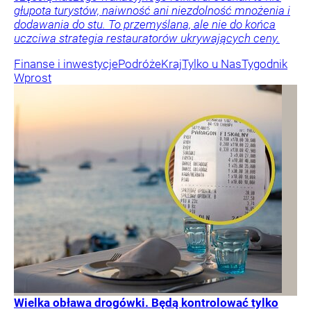
głupota turystów, naiwność ani niezdolność mnożenia i
dodawania do stu. To przemyślana, ale nie do końca
uczciwa strategia restauratorów ukrywających ceny.
Finanse i inwestycje
Podróże
Kraj
Tylko u Nas
Tygodnik
Wprost
Wielka obława drogówki. Będą kontrolować tylko