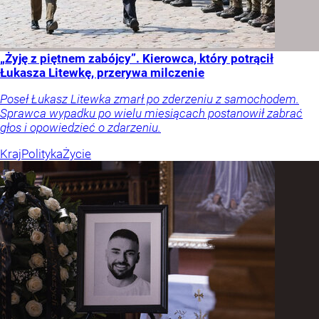
„Żyję z piętnem zabójcy”. Kierowca, który potrącił
Łukasza Litewkę, przerywa milczenie
Poseł Łukasz Litewka zmarł po zderzeniu z samochodem.
Sprawca wypadku po wielu miesiącach postanowił zabrać
głos i opowiedzieć o zdarzeniu.
Kraj
Polityka
Życie