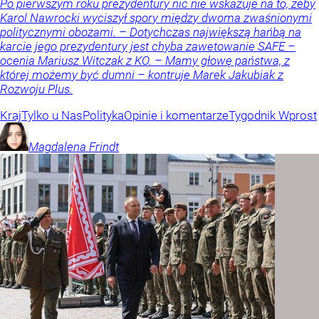
Po pierwszym roku prezydentury nic nie wskazuje na to, żeby
Karol Nawrocki wyciszył spory między dwoma zwaśnionymi
politycznymi obozami. – Dotychczas największą hańbą na
karcie jego prezydentury jest chyba zawetowanie SAFE –
ocenia Mariusz Witczak z KO. – Mamy głowę państwa, z
której możemy być dumni – kontruje Marek Jakubiak z
Rozwoju Plus.
Kraj
Tylko u Nas
Polityka
Opinie i komentarze
Tygodnik Wprost
Magdalena
Frindt