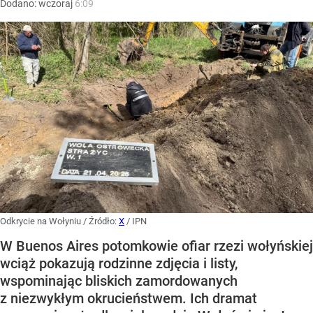
Dodano:
wczoraj
6:09
Odkrycie na Wołyniu
/ Źródło:
X
/
IPN
W Buenos Aires potomkowie ofiar rzezi wołyńskiej
wciąż pokazują rodzinne zdjęcia i listy,
wspominając bliskich zamordowanych
z niezwykłym okrucieństwem. Ich dramat