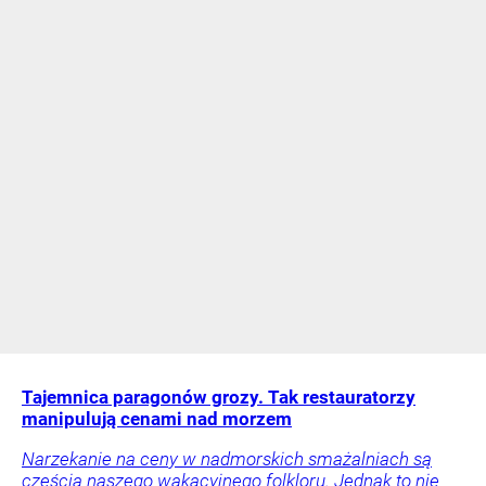
Tajemnica paragonów grozy. Tak restauratorzy
manipulują cenami nad morzem
Narzekanie na ceny w nadmorskich smażalniach są
częścią naszego wakacyjnego folkloru. Jednak to nie