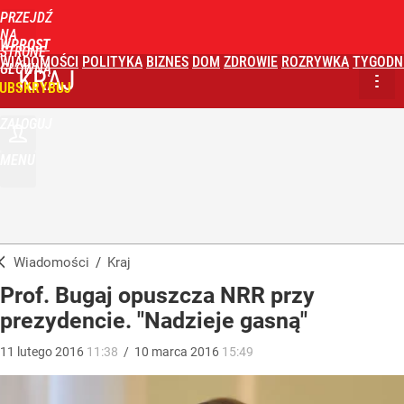
PRZEJDŹ
NA
WPROST
STRONĘ
WIADOMOŚCI
POLITYKA
BIZNES
DOM
ZDROWIE
ROZRYWKA
TYGODN
GŁÓWNĄ
KRAJ
UBSKRYBUJ
ZALOGUJ
MENU
Wiadomości
/
Kraj
Prof. Bugaj opuszcza NRR przy
prezydencie. "Nadzieje gasną"
11
lutego
2016
11:38
/
10
marca
2016
15:49