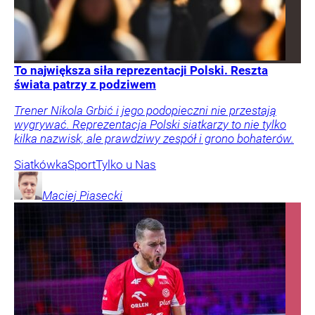
To największa siła reprezentacji Polski. Reszta
świata patrzy z podziwem
Trener Nikola Grbić i jego podopieczni nie przestają
wygrywać. Reprezentacja Polski siatkarzy to nie tylko
kilka nazwisk, ale prawdziwy zespół i grono bohaterów.
Siatkówka
Sport
Tylko u Nas
Maciej
Piasecki