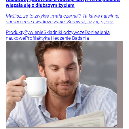
wiązała się z dłuższym życiem
Myślisz, że to zwykła „mała czarna”? Ta kawa najsilniej
chroni serce i wydłuża życie. Sprawdź, czy ją pijesz.
Produkty
Żywienie
Składniki odżywcze
Doniesienia
naukowe
Profilaktyka i leczenie
Badania