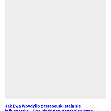
Jak Ewa Woydyłło z terapeutki stała się
influencerką. „Opowiada pop-psychologiczne