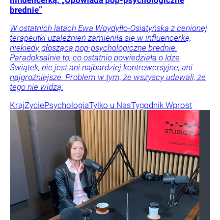
brednie”
W ostatnich latach Ewa Woydyłło-Osiatyńska z cenionej
terapeutki uzależnień zamieniła się w influencerkę,
niekiedy głoszącą pop-psychologiczne brednie.
Paradoksalnie to, co ostatnio powiedziała o Idze
Świątek, nie jest ani najbardziej kontrowersyjne, ani
najgroźniejsze. Problem w tym, że wszyscy udawali, że
tego nie widzą.
Kraj
Życie
Psychologia
Tylko u Nas
Tygodnik Wprost