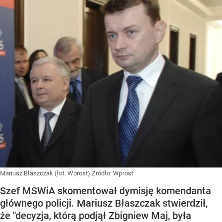
Mariusz Błaszczak (fot. Wprost)
Źródło:
Wprost
Szef MSWiA skomentował dymisję komendanta
głównego policji. Mariusz Błaszczak stwierdził,
że "decyzja, którą podjął Zbigniew Maj, była