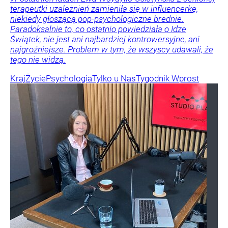
terapeutki uzależnień zamieniła się w influencerkę,
niekiedy głoszącą pop-psychologiczne brednie.
Paradoksalnie to, co ostatnio powiedziała o Idze
Świątek, nie jest ani najbardziej kontrowersyjne, ani
najgroźniejsze. Problem w tym, że wszyscy udawali, że
tego nie widzą.
Kraj
Życie
Psychologia
Tylko u Nas
Tygodnik Wprost