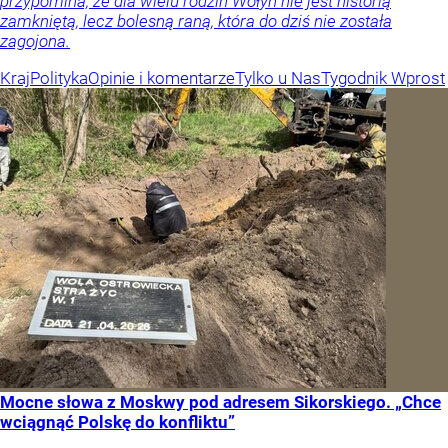
przypomina, że dla wielu rodzin Wołyń nie jest historią
zamkniętą, lecz bolesną raną, która do dziś nie została
zagojona.
Kraj
Polityka
Opinie i komentarze
Tylko u Nas
Tygodnik Wprost
Mocne słowa z Moskwy pod adresem Sikorskiego. „Chce
wciągnąć Polskę do konfliktu”