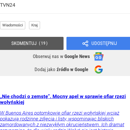
TVN24
Wiadomości
Kraj
SKOMENTUJ
UDOSTĘPNIJ
19
Obserwuj nas
w
Google News
Dodaj jako
źródło w Google
„Nie chodzi o zemstę”. Mocny apel w sprawie ofiar rzezi
wołyńskiej
W Buenos Aires potomkowie ofiar rzezi wołyńskiej wciąż
pokazują rodzinne zdjęcia i listy, wspominając bliskich
zamordowanych z niezwykłym okrucieństwem. Ich dramat