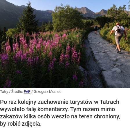
Tatry
/ Źródło:
PAP
/
Grzegorz Momot
Po raz kolejny zachowanie turystów w Tatrach
wywołało falę komentarzy. Tym razem mimo
zakazów kilka osób weszło na teren chroniony,
by robić zdjęcia.