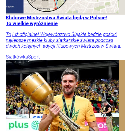
Klubowe Mistrzostwa Świata będą w Polsce!
To wielkie wyróżnienie
To już oficjalne! Województwo Śląskie będzie gościć
najlepsze męskie kluby siatkarskie świata podczas
dwóch kolejnych edycji Klubowych Mistrzostw Świata.
Siatkówka
Sport