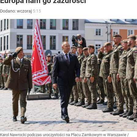
Europa nam go zazdrości”
Dodano:
wczoraj
5:15
Karol Nawrocki podczas uroczystości na Placu Zamkowym w Warszawie
/