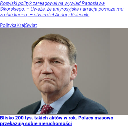
Rosyjski polityk zareagował na wywiad Radosława
Sikorskiego. – Uważa, że antyrosyjska narracja pomoże mu
zrobić karierę – stwierdził Andriej Kolesnik.
Polityka
Kraj
Świat
Blisko 200 tys. takich aktów w rok. Polacy masowo
przekazują sobie nieruchomości