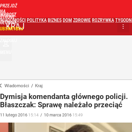
PRZEJDŹ
NA
WPROST
STRONĘ
WIADOMOŚCI
POLITYKA
BIZNES
DOM
ZDROWIE
ROZRYWKA
TYGODN
GŁÓWNĄ
KRAJ
UBSKRYBUJ
ZALOGUJ
MENU
Wiadomości
/
Kraj
Dymisja komendanta głównego policji.
Błaszczak: Sprawę należało przeciąć
11
lutego
2016
15:14
/
10
marca
2016
15:49