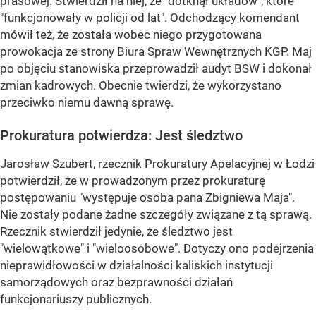
prasowej. Stwierdził na niej, że "dotknął układów", które
"funkcjonowały w policji od lat". Odchodzący komendant
mówił też, że została wobec niego przygotowana
prowokacja ze strony Biura Spraw Wewnętrznych KGP. Maj
po objęciu stanowiska przeprowadził audyt BSW i dokonał
zmian kadrowych. Obecnie twierdzi, że wykorzystano
przeciwko niemu dawną sprawę.
Prokuratura potwierdza: Jest śledztwo
Jarosław Szubert, rzecznik Prokuratury Apelacyjnej w Łodzi
potwierdził, że w prowadzonym przez prokuraturę
postępowaniu "występuje osoba pana Zbigniewa Maja".
Nie zostały podane żadne szczegóły związane z tą sprawą.
Rzecznik stwierdził jedynie, że śledztwo jest
"wielowątkowe" i "wieloosobowe". Dotyczy ono podejrzenia
nieprawidłowości w działalności kaliskich instytucji
samorządowych oraz bezprawności działań
funkcjonariuszy publicznych.