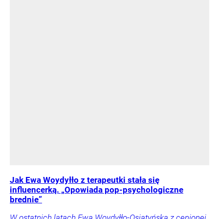
Jak Ewa Woydyłło z terapeutki stała się
influencerką. „Opowiada pop-psychologiczne
brednie”
W ostatnich latach Ewa Woydyłło-Osiatyńska z cenionej