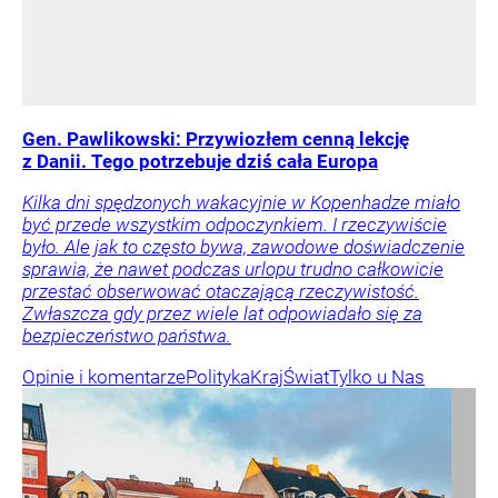
Gen. Pawlikowski: Przywiozłem cenną lekcję
z Danii. Tego potrzebuje dziś cała Europa
Kilka dni spędzonych wakacyjnie w Kopenhadze miało
być przede wszystkim odpoczynkiem. I rzeczywiście
było. Ale jak to często bywa, zawodowe doświadczenie
sprawia, że nawet podczas urlopu trudno całkowicie
przestać obserwować otaczającą rzeczywistość.
Zwłaszcza gdy przez wiele lat odpowiadało się za
bezpieczeństwo państwa.
Opinie i komentarze
Polityka
Kraj
Świat
Tylko u Nas