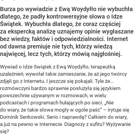
Burza po wywiadzie z Ewą Woydyłło nie wybuchła
dlatego, że padły kontrowersyjne słowa o Idze
Świątek. Wybuchła dlatego, że coraz częściej
za ekspercką analizę uznajemy opinie wygłaszane
bez wiedzy, faktów i odpowiedzialności. Internet
od dawna premiuje nie tych, którzy wiedzą
najwięcej, lecz tych, którzy mówią najgłośniej.
Wywiad o Idze Swiątek z Ewą Woydyłło, terapeutką
uzależnień, wywołał takie zamieszanie, że aż jego twórcy
zdjęli go z Internetu. I jeszcze się pokajali. Tyle że...
rozmówczyni bardzo sprawnie posłużyła się językiem
powszechnie używanym w rozmowach, w wielu
podcastach i programach hulających po sieci. „Nie
do wiary, że takie słowa mogły w ogóle paść” – irytuje się
Dominik Senkowski. Serio i naprawdę? Całkiem do wiary,
a już na pewno w Internecie. Diagnozy z sufitu? Wyżywanie
się?