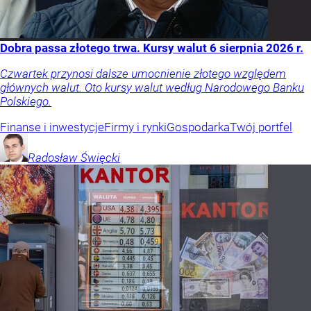
Dobra passa złotego trwa. Kursy walut 6 sierpnia 2026 r.
Czwartek przynosi dalsze umocnienie złotego względem
głównych walut. Oto kursy walut według Narodowego Banku
Polskiego.
Finanse i inwestycje
Firmy i rynki
Gospodarka
Twój portfel
Radosław
Święcki