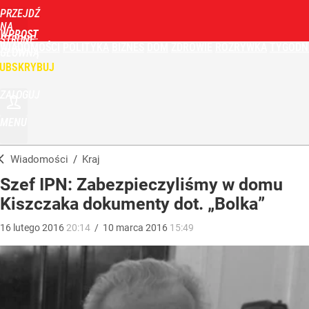
PRZEJDŹ
NA
WPROST
STRONĘ
WIADOMOŚCI
POLITYKA
BIZNES
DOM
ZDROWIE
ROZRYWKA
TYGODN
GŁÓWNĄ
UBSKRYBUJ
ZALOGUJ
MENU
Wiadomości
/
Kraj
Szef IPN: Zabezpieczyliśmy w domu
Kiszczaka dokumenty dot. „Bolka”
16
lutego
2016
20:14
/
10
marca
2016
15:49