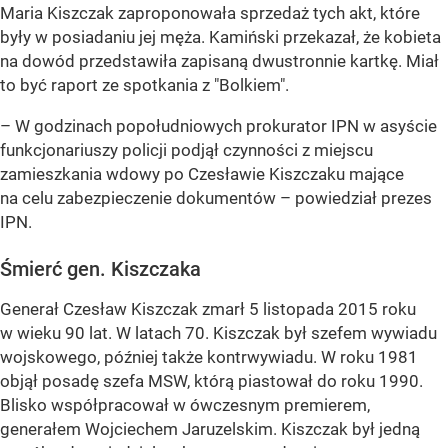
Maria Kiszczak zaproponowała sprzedaż tych akt, które
były w posiadaniu jej męża. Kamiński przekazał, że kobieta
na dowód przedstawiła zapisaną dwustronnie kartkę. Miał
to być raport ze spotkania z "Bolkiem".
– W godzinach popołudniowych prokurator
IPN
w asyście
funkcjonariuszy policji podjął czynności z miejscu
zamieszkania wdowy po Czesławie Kiszczaku mające
na celu zabezpieczenie dokumentów – powiedział prezes
IPN.
Śmierć gen. Kiszczaka
Generał Czesław Kiszczak zmarł 5 listopada 2015 roku
w wieku 90 lat. W latach 70. Kiszczak był szefem wywiadu
wojskowego, później także kontrwywiadu. W roku 1981
objął posadę szefa MSW, którą piastował do roku 1990.
Blisko współpracował w ówczesnym premierem,
generałem Wojciechem Jaruzelskim. Kiszczak był jedną