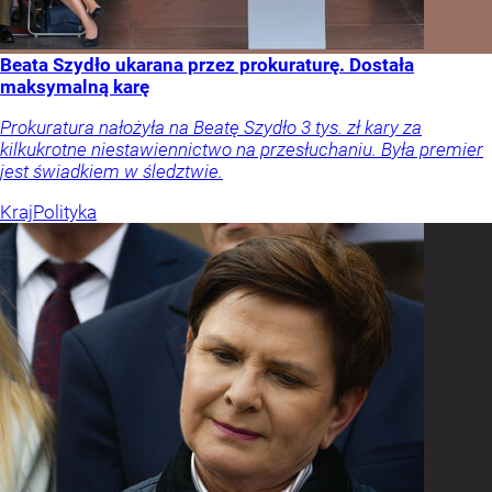
Beata Szydło ukarana przez prokuraturę. Dostała
maksymalną karę
Prokuratura nałożyła na Beatę Szydło 3 tys. zł kary za
kilkukrotne niestawiennictwo na przesłuchaniu. Była premier
jest świadkiem w śledztwie.
Kraj
Polityka