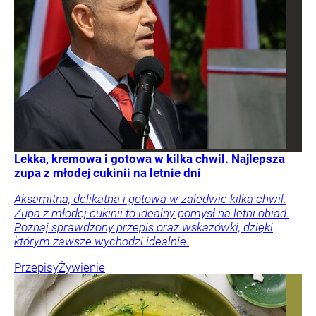
Lekka, kremowa i gotowa w kilka chwil. Najlepsza
zupa z młodej cukinii na letnie dni
Aksamitna, delikatna i gotowa w zaledwie kilka chwil.
Zupa z młodej cukinii to idealny pomysł na letni obiad.
Poznaj sprawdzony przepis oraz wskazówki, dzięki
którym zawsze wychodzi idealnie.
Przepisy
Żywienie