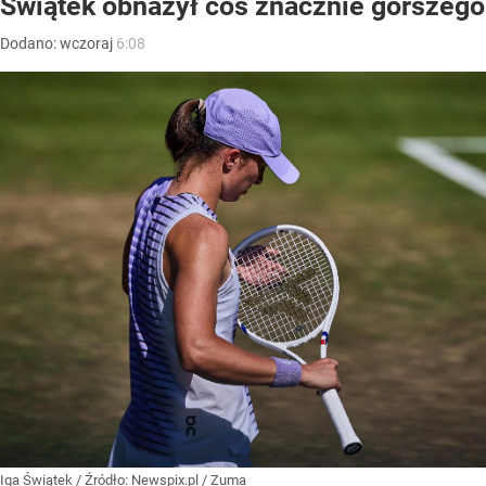
Świątek obnażył coś znacznie gorszego
Dodano:
wczoraj
6:08
Iga Świątek
/ Źródło:
Newspix.pl
/
Zuma