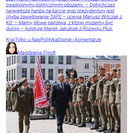
zwaśnionymi politycznymi obozami. – Dotychczas
największą hańbą na karcie jego prezydentury jest
chyba zawetowanie SAFE – ocenia Mariusz Witczak z
KO. – Mamy głowę państwa, z której możemy być
dumni – kontruje Marek Jakubiak z Rozwoju Plus.
Kraj
Tylko u Nas
Polityka
Opinie i komentarze
Magdalena
Frindt