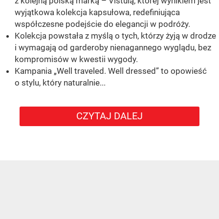
z kolejną polską marką – Vistulą, której wynikiem jest
wyjątkowa kolekcja kapsułowa, redefiniująca
współczesne podejście do elegancji w podróży.
Kolekcja powstała z myślą o tych, którzy żyją w drodze
i wymagają od garderoby nienagannego wyglądu, bez
kompromisów w kwestii wygody.
Kampania „Well traveled. Well dressed” to opowieść
o stylu, który naturalnie...
CZYTAJ DALEJ