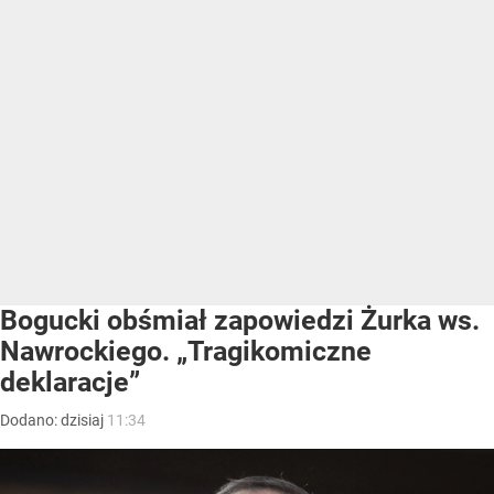
Bogucki obśmiał zapowiedzi Żurka ws.
Nawrockiego. „Tragikomiczne
deklaracje”
Dodano:
dzisiaj
11:34