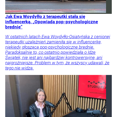
Jak Ewa Woydyłło z terapeutki stała się
influencerką. „Opowiada pop-psychologiczne
brednie”
W ostatnich latach Ewa Woydyłło-Osiatyńska z cenionej
terapeutki uzależnień zamieniła się w influencerkę,
niekiedy głoszącą pop-psychologiczne brednie.
Paradoksalnie to, co ostatnio powiedziała o Idze
Świątek, nie jest ani najbardziej kontrowersyjne, ani
najgroźniejsze. Problem w tym, że wszyscy udawali, że
tego nie widzą.