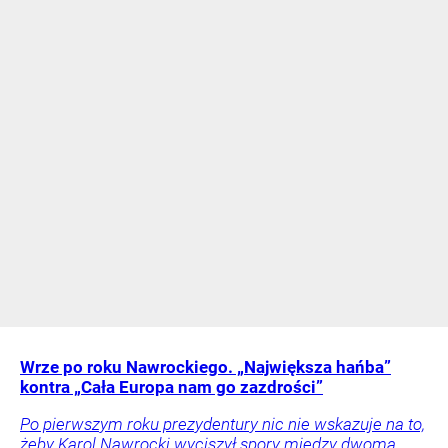
Wrze po roku Nawrockiego. „Największa hańba”
kontra „Cała Europa nam go zazdrości”
Po pierwszym roku prezydentury nic nie wskazuje na to,
żeby Karol Nawrocki wyciszył spory między dwoma