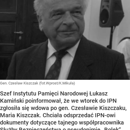
Gen. Czesław Kiszczak (fot.Wprost/K.Mikuła)
Szef Instytutu Pamięci Narodowej Łukasz
Kamiński poinformował, że we wtorek do IPN
zgłosiła się wdowa po gen. Czesławie Kiszczaku,
Maria Kiszczak. Chciała odsprzedać IPN-owi
dokumenty dotyczące tajnego współpracownika
Służby Bezpieczeństwa o pseudonimie „Bolek”.