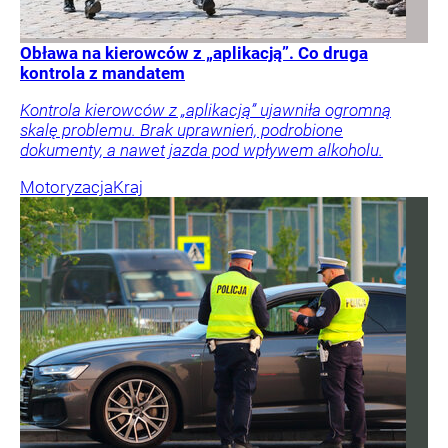
Obława na kierowców z „aplikacją”. Co druga
kontrola z mandatem
Kontrola kierowców z „aplikacją” ujawniła ogromną
skalę problemu. Brak uprawnień, podrobione
dokumenty, a nawet jazda pod wpływem alkoholu.
Motoryzacja
Kraj