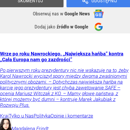
SKOMENTUJ
UDOSTĘPNIJ
Obserwuj nas
w
Google News
Dodaj jako
źródło w Google
Wrze po roku Nawrockiego. „Największa hańba” kontra
„Cała Europa nam go zazdrości”
Po pierwszym roku prezydentury nic nie wskazuje na to, żeby
Karol Nawrocki wyciszył spory między dwoma zwaśnionymi
politycznymi obozami. – Dotychczas największą hańbą na
karcie jego prezydentury jest chyba zawetowanie SAFE –
ocenia Mariusz Witczak z KO. – Mamy głowę państwa, z
której możemy być dumni – kontruje Marek Jakubiak z
Rozwoju Plus.
Kraj
Tylko u Nas
Polityka
Opinie i komentarze
Magdalena
Frindt