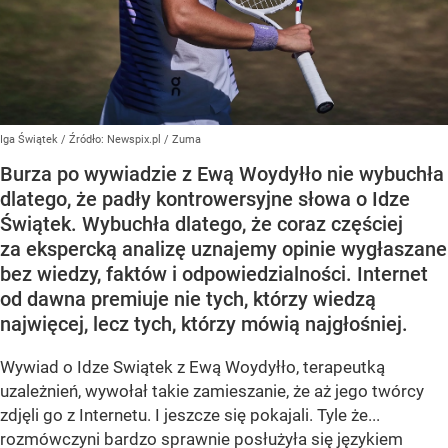
Iga Świątek
/ Źródło:
Newspix.pl
/
Zuma
Burza po wywiadzie z Ewą Woydyłło nie wybuchła
dlatego, że padły kontrowersyjne słowa o Idze
Świątek. Wybuchła dlatego, że coraz częściej
za ekspercką analizę uznajemy opinie wygłaszane
bez wiedzy, faktów i odpowiedzialności. Internet
od dawna premiuje nie tych, którzy wiedzą
najwięcej, lecz tych, którzy mówią najgłośniej.
Wywiad o Idze Swiątek z Ewą Woydyłło, terapeutką
uzależnień, wywołał takie zamieszanie, że aż jego twórcy
zdjęli go z Internetu. I jeszcze się pokajali. Tyle że...
rozmówczyni bardzo sprawnie posłużyła się językiem