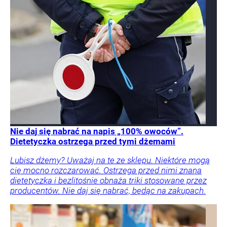
Nie daj się nabrać na napis „100% owoców”.
Dietetyczka ostrzega przed tymi dżemami
Lubisz dżemy? Uważaj na te ze sklepu. Niektóre mogą
cię mocno rozczarować. Ostrzega przed nimi znana
dietetyczka i bezlitośnie obnaża triki stosowane przez
producentów. Nie daj się nabrać, będąc na zakupach.