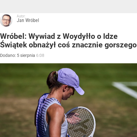
Autor:
Jan Wróbel
Wróbel: Wywiad z Woydyłło o Idze
Świątek obnażył coś znacznie gorszego
Dodano:
5
sierpnia
6:08