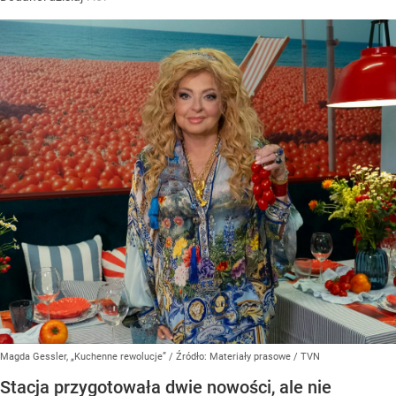
Magda Gessler, „Kuchenne rewolucje”
/ Źródło:
Materiały prasowe
/
TVN
Stacja przygotowała dwie nowości, ale nie