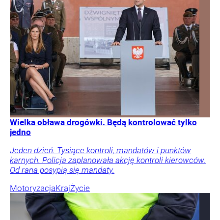
Wielka obława drogówki. Będą kontrolować tylko
jedno
Jeden dzień. Tysiące kontroli, mandatów i punktów
karnych. Policja zaplanowała akcję kontroli kierowców.
Od rana posypią się mandaty.
Motoryzacja
Kraj
Życie