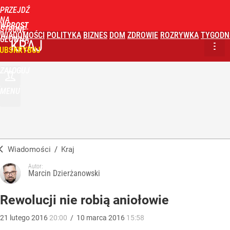
PRZEJDŹ
NA
WPROST
STRONĘ
WIADOMOŚCI
POLITYKA
BIZNES
DOM
ZDROWIE
ROZRYWKA
TYGODN
GŁÓWNĄ
KRAJ
UBSKRYBUJ
ZALOGUJ
MENU
Wiadomości
/
Kraj
Autor:
Marcin Dzierżanowski
Rewolucji nie robią aniołowie
21
lutego
2016
20:00
/
10
marca
2016
15:58