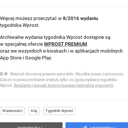
Więcej możesz przeczytać w
8/2016 wydaniu
tygodnika Wprost
.
Archiwalne wydania tygodnika Wprost dostępne są
w specjalnej ofercie
WPROST PREMIUM
oraz we wszystkich e-kioskach i w aplikacjach mobilnych
App Store
i
Google Play
.
© ℗
Materiał chroniony prawem autorskim. Wszelkie prawa zastrzeżone.
Dalsze rozpowszechnianie artykułu tylko za zgodą wydawcy tygodnika
Wprost.
Regulamin i warunki licencjonowania materiałów prasowych
.
Wiadomości
Kraj
Tygodnik Wprost