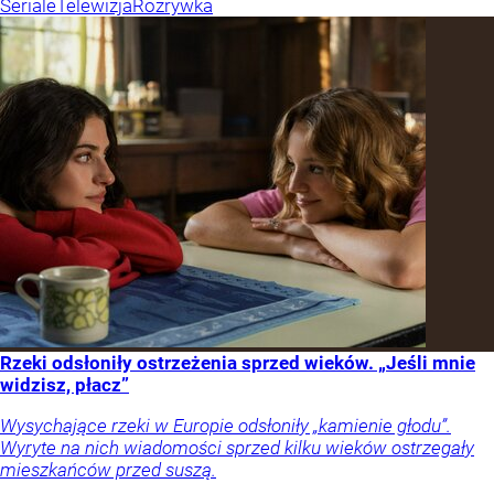
Seriale
Telewizja
Rozrywka
Rzeki odsłoniły ostrzeżenia sprzed wieków. „Jeśli mnie
widzisz, płacz”
Wysychające rzeki w Europie odsłoniły „kamienie głodu”.
Wyryte na nich wiadomości sprzed kilku wieków ostrzegały
mieszkańców przed suszą.