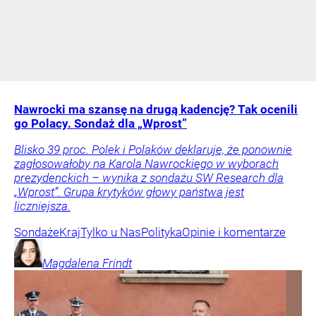
Nawrocki ma szansę na drugą kadencję? Tak ocenili
go Polacy. Sondaż dla „Wprost”
Blisko 39 proc. Polek i Polaków deklaruje, że ponownie
zagłosowałoby na Karola Nawrockiego w wyborach
prezydenckich – wynika z sondażu SW Research dla
„Wprost”. Grupa krytyków głowy państwa jest
liczniejsza.
Sondaże
Kraj
Tylko u Nas
Polityka
Opinie i komentarze
Magdalena
Frindt