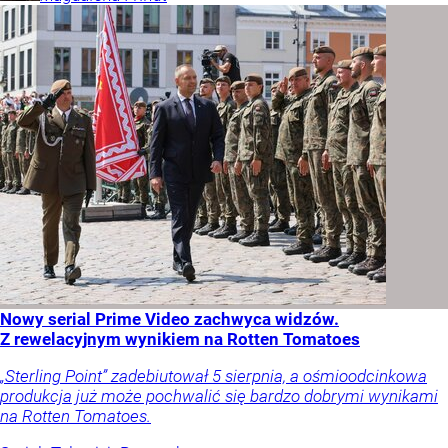
Nowy serial Prime Video zachwyca widzów.
Z rewelacyjnym wynikiem na Rotten Tomatoes
„Sterling Point” zadebiutował 5 sierpnia, a ośmioodcinkowa
produkcja już może pochwalić się bardzo dobrymi wynikami
na Rotten Tomatoes.