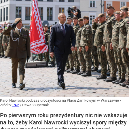
Karol Nawrocki podczas uroczystości na Placu Zamkowym w Warszawie
/
Źródło:
PAP
/
Paweł Supernak
Po pierwszym roku prezydentury nic nie wskazuje
na to, żeby Karol Nawrocki wyciszył spory między