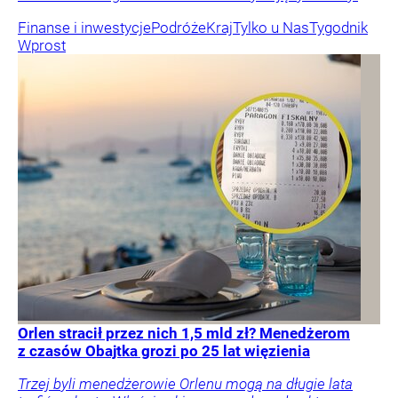
Finanse i inwestycje
Podróże
Kraj
Tylko u Nas
Tygodnik
Wprost
Orlen stracił przez nich 1,5 mld zł? Menedżerom
z czasów Obajtka grozi po 25 lat więzienia
Trzej byli menedżerowie Orlenu mogą na długie lata