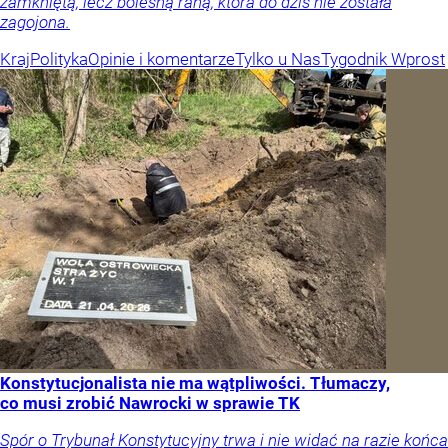
zamkniętą, lecz bolesną raną, która do dziś nie została
zagojona.
Kraj
Polityka
Opinie i komentarze
Tylko u Nas
Tygodnik Wprost
Konstytucjonalista nie ma wątpliwości. Tłumaczy,
co musi zrobić Nawrocki w sprawie TK
Spór o Trybunał Konstytucyjny trwa i nie widać na razie końca