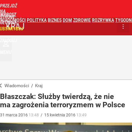
PRZEJDŹ
NA
WPROST
STRONĘ
WIADOMOŚCI
POLITYKA
BIZNES
DOM
ZDROWIE
ROZRYWKA
TYGODN
GŁÓWNĄ
KRAJ
UBSKRYBUJ
ZALOGUJ
MENU
Wiadomości
/
Kraj
Błaszczak: Służby twierdzą, że nie
ma zagrożenia terroryzmem w Polsce
31
marca
2016
13:48
/
15
kwietnia
2016
13:49