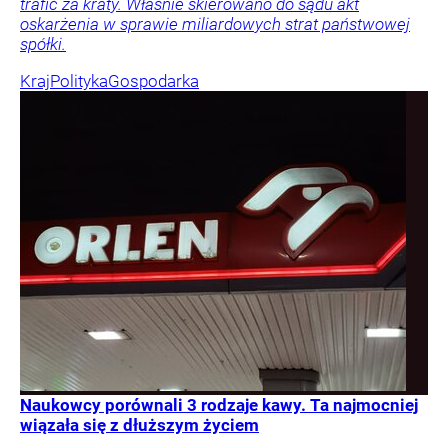
trafić za kraty. Właśnie skierowano do sądu akt
oskarżenia w sprawie miliardowych strat państwowej
spółki.
Kraj
Polityka
Gospodarka
Naukowcy porównali 3 rodzaje kawy. Ta najmocniej
wiązała się z dłuższym życiem