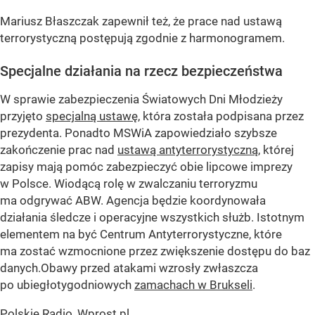
Mariusz Błaszczak zapewnił też, że prace nad ustawą
terrorystyczną postępują zgodnie z harmonogramem.
Specjalne działania na rzecz bezpieczeństwa
W sprawie zabezpieczenia Światowych Dni Młodzieży
przyjęto
specjalną ustawę
, która została podpisana przez
prezydenta. Ponadto MSWiA zapowiedziało szybsze
zakończenie prac nad
ustawą antyterrorystyczną
, której
zapisy mają pomóc zabezpieczyć obie lipcowe imprezy
w Polsce. Wiodącą rolę w zwalczaniu terroryzmu
ma odgrywać ABW. Agencja będzie koordynowała
działania śledcze i operacyjne wszystkich służb. Istotnym
elementem na być Centrum Antyterrorystyczne, które
ma zostać wzmocnione przez zwiększenie dostępu do baz
danych.Obawy przed atakami wzrosły zwłaszcza
po ubiegłotygodniowych
zamachach w Brukseli
.
Polskie Radio, Wprost.pl