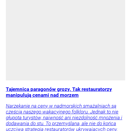
Tajemnica paragonów grozy. Tak restauratorzy
manipulują cenami nad morzem
Narzekanie na ceny w nadmorskich smażalniach są
częścią naszego wakacyjnego folkloru. Jednak to nie
głupota turystów, naiwność ani niezdolność mnożenia i
dodawania do stu. To przemyślana, ale nie do końca
uczciwa strategia restauratorów ukrywających ceny.