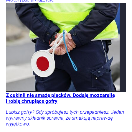
Z cukinii nie smażę placków. Dodaję mozzarellę
i robię chrupiące gofry
Lubisz gofry? Gdy spróbujesz tych przepadniesz. Jeden
wytrawny składnik sprawia, że smakują naprawdę
wyjątkowo.