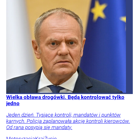
Wielka obława drogówki. Będą kontrolować tylko
jedno
Jeden dzień. Tysiące kontroli, mandatów i punktów
karnych. Policja zaplanowała akcję kontroli kierowców.
Od rana posypią się mandaty.
Motoryzacja
Kraj
Życie