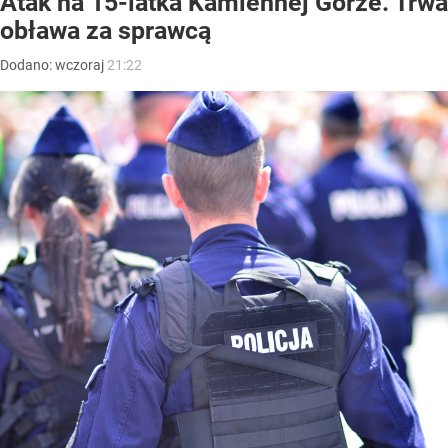
Atak na 15-latka Kamiennej Górze. Trwa
obława za sprawcą
Dodano:
wczoraj
21:22