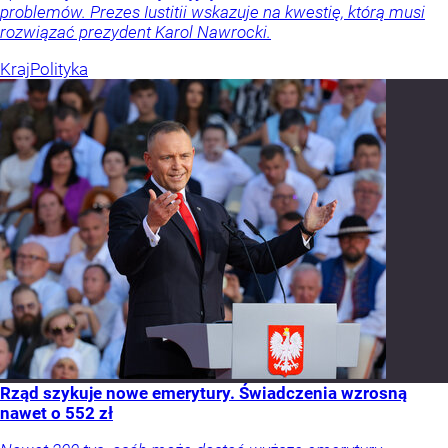
problemów. Prezes Iustitii wskazuje na kwestię, którą musi
rozwiązać prezydent Karol Nawrocki.
Kraj
Polityka
Rząd szykuje nowe emerytury. Świadczenia wzrosną
nawet o 552 zł