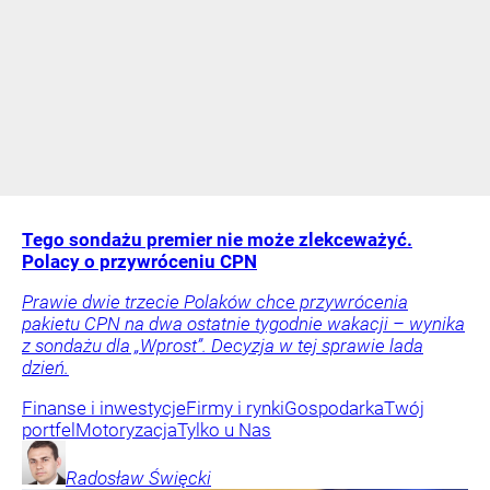
Tego sondażu premier nie może zlekceważyć.
Polacy o przywróceniu CPN
Prawie dwie trzecie Polaków chce przywrócenia
pakietu CPN na dwa ostatnie tygodnie wakacji – wynika
z sondażu dla „Wprost”. Decyzja w tej sprawie lada
dzień.
Finanse i inwestycje
Firmy i rynki
Gospodarka
Twój
portfel
Motoryzacja
Tylko u Nas
Radosław
Święcki