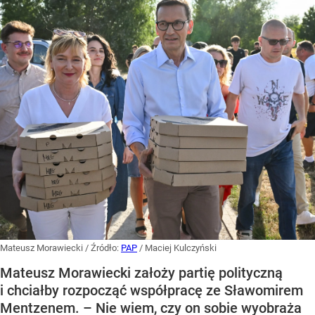
Mateusz Morawiecki
/ Źródło:
PAP
/
Maciej Kulczyński
Mateusz Morawiecki założy partię polityczną
i chciałby rozpocząć współpracę ze Sławomirem
Mentzenem. – Nie wiem, czy on sobie wyobraża