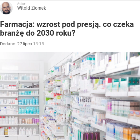
Autor:
Witold Ziomek
Farmacja: wzrost pod presją. co czeka
branżę do 2030 roku?
Dodano:
27
lipca
13:15