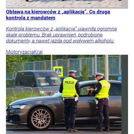
Obława na kierowców z „aplikacją”. Co druga
kontrola z mandatem
Kontrola kierowców z „aplikacją” ujawniła ogromną
skalę problemu. Brak uprawnień, podrobione
dokumenty, a nawet jazda pod wpływem alkoholu.
Motoryzacja
Kraj