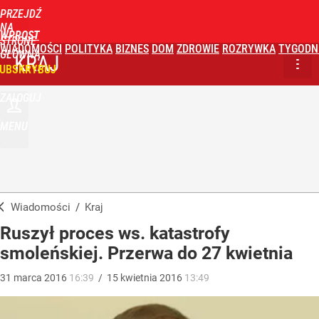
PRZEJDŹ
NA
WPROST
STRONĘ
WIADOMOŚCI
POLITYKA
BIZNES
DOM
ZDROWIE
ROZRYWKA
TYGODN
GŁÓWNĄ
KRAJ
UBSKRYBUJ
ZALOGUJ
MENU
Wiadomości
/
Kraj
Ruszył proces ws. katastrofy
smoleńskiej. Przerwa do 27 kwietnia
31
marca
2016
16:39
/
15
kwietnia
2016
13:49