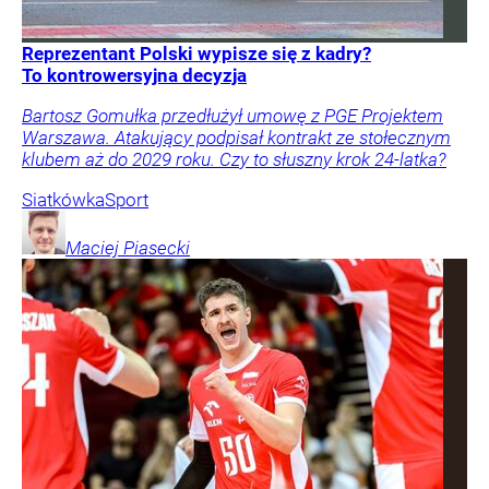
Reprezentant Polski wypisze się z kadry?
To kontrowersyjna decyzja
Bartosz Gomułka przedłużył umowę z PGE Projektem
Warszawa. Atakujący podpisał kontrakt ze stołecznym
klubem aż do 2029 roku. Czy to słuszny krok 24-latka?
Siatkówka
Sport
Maciej
Piasecki