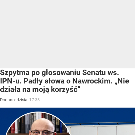
Szpytma po głosowaniu Senatu ws.
IPN-u. Padły słowa o Nawrockim. „Nie
działa na moją korzyść”
Dodano:
dzisiaj
17:38