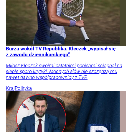
Burza wokół TV Republika. Kłeczek „wypisał się
z zawodu dziennikarskiego”
Miłosz Kłeczek swoimi ostatnimi popisami ściągnął na
siebie sporo krytyki. Mocnych słów nie szczędzą mu
nawet dawno współpracownicy z TVP.
Kraj
Polityka