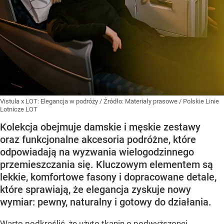
Vistula x LOT: Elegancja w podróży
/ Źródło:
Materiały prasowe
/
Polskie Linie
Lotnicze LOT
Kolekcja obejmuje damskie i męskie zestawy
oraz funkcjonalne akcesoria podróżne, które
odpowiadają na wyzwania wielogodzinnego
przemieszczania się. Kluczowym elementem są
lekkie, komfortowe fasony i dopracowane detale,
które sprawiają, że elegancja zyskuje nowy
wymiar: pewny, naturalny i gotowy do działania.
Warto podkreślić, że użyto tkanin o podwyższonej