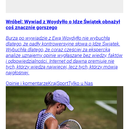
Wróbel: Wywiad z Woydyłło o Idze Świątek obnażył
coś znacznie gorszego
Burza po wywiadzie z Ewą Woydyłło nie wybuchła
dlatego, że padły kontrowersyjne słowa o Idze Świątek.
Wybuchła dlatego, że coraz częściej za ekspercką
analizę uznajemy opinie wygłaszane bez wiedzy, faktów
i odpowiedzialności. Internet od dawna premiuje nie
tych, którzy wiedzą najwięcej, lecz tych, którzy mówią
najgłośniej.
Opinie i komentarze
Kraj
Sport
Tylko u Nas