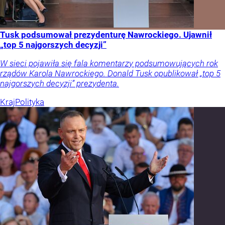
Tusk podsumował prezydenturę Nawrockiego. Ujawnił
„top 5 najgorszych decyzji”
W sieci pojawiła się fala komentarzy podsumowujących rok
rządów Karola Nawrockiego. Donald Tusk opublikował „top 5
najgorszych decyzji” prezydenta.
Kraj
Polityka