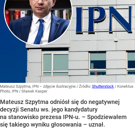
Mateusz Szpytma, IPN – zdjęcie ilustracyjne
/ Źródło:
Shutterstock
/
Konektus
Photo, IPN / Sławek Kasper
Mateusz Szpytma odniósł się do negatywnej
decyzji Senatu ws. jego kandydatury
na stanowisko prezesa IPN-u. – Spodziewałem
się takiego wyniku głosowania – uznał.