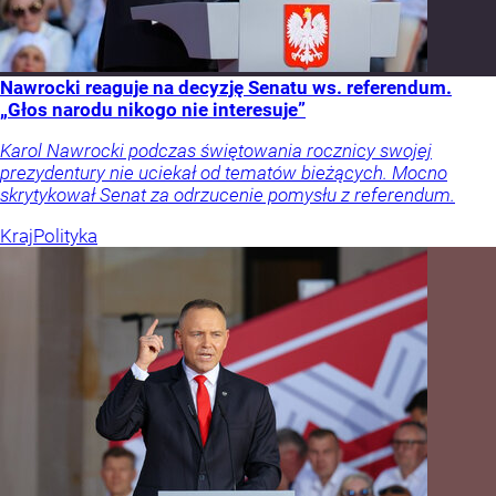
Nawrocki reaguje na decyzję Senatu ws. referendum.
„Głos narodu nikogo nie interesuje”
Karol Nawrocki podczas świętowania rocznicy swojej
prezydentury nie uciekał od tematów bieżących. Mocno
skrytykował Senat za odrzucenie pomysłu z referendum.
Kraj
Polityka