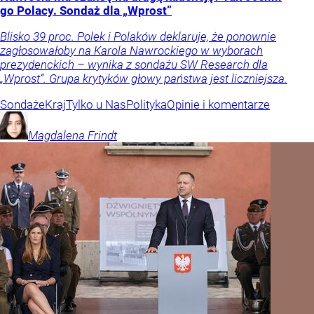
go Polacy. Sondaż dla „Wprost”
Blisko 39 proc. Polek i Polaków deklaruje, że ponownie
zagłosowałoby na Karola Nawrockiego w wyborach
prezydenckich – wynika z sondażu SW Research dla
„Wprost”. Grupa krytyków głowy państwa jest liczniejsza.
Sondaże
Kraj
Tylko u Nas
Polityka
Opinie i komentarze
Magdalena
Frindt