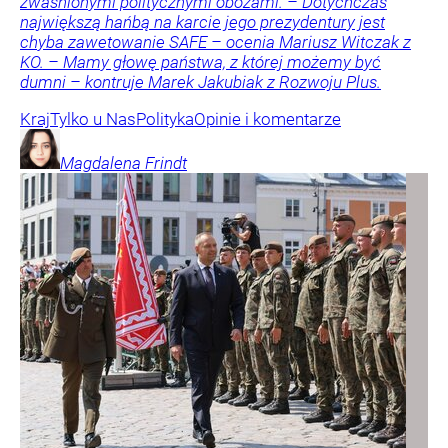
zwaśnionymi politycznymi obozami. – Dotychczas
największą hańbą na karcie jego prezydentury jest
chyba zawetowanie SAFE – ocenia Mariusz Witczak z
KO. – Mamy głowę państwa, z której możemy być
dumni – kontruje Marek Jakubiak z Rozwoju Plus.
Kraj
Tylko u Nas
Polityka
Opinie i komentarze
Magdalena
Frindt