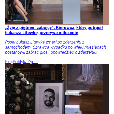
„Żyję z piętnem zabójcy”. Kierowca, który potrącił
Łukasza Litewkę, przerywa milczenie
Poseł Łukasz Litewka zmarł po zderzeniu z
samochodem. Sprawca wypadku po wielu miesiącach
postanowił zabrać głos i opowiedzieć o zdarzeniu.
Kraj
Polityka
Życie