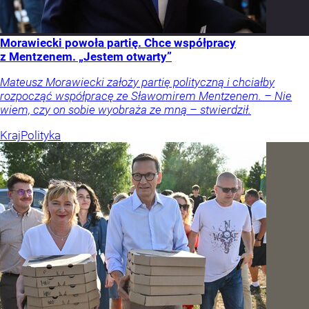
Morawiecki powoła partię. Chce współpracy
z Mentzenem. „Jestem otwarty”
Mateusz Morawiecki założy partię polityczną i chciałby
rozpocząć współpracę ze Sławomirem Mentzenem. – Nie
wiem, czy on sobie wyobraża ze mną – stwierdził.
Kraj
Polityka