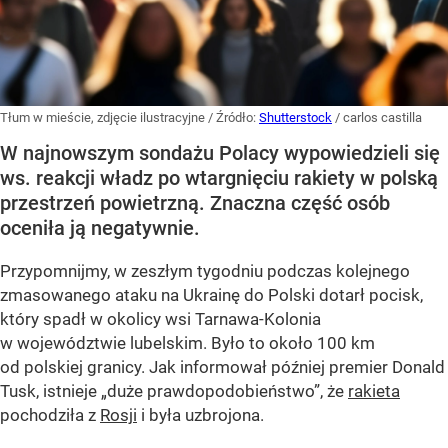
Tłum w mieście, zdjęcie ilustracyjne
/ Źródło:
Shutterstock
/
carlos castilla
W najnowszym sondażu Polacy wypowiedzieli się
ws. reakcji władz po wtargnięciu rakiety w polską
przestrzeń powietrzną. Znaczna część osób
oceniła ją negatywnie.
Przypomnijmy, w zeszłym tygodniu podczas kolejnego
zmasowanego ataku na Ukrainę do Polski dotarł pocisk,
który spadł w okolicy wsi Tarnawa-Kolonia
w województwie lubelskim. Było to około 100 km
od polskiej granicy. Jak informował później premier Donald
Tusk, istnieje
„duże prawdopodobieństwo”
, że
rakieta
pochodziła z
Rosji
i była uzbrojona.