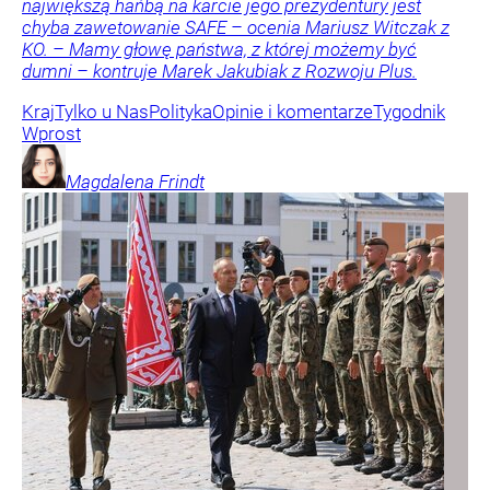
największą hańbą na karcie jego prezydentury jest
chyba zawetowanie SAFE – ocenia Mariusz Witczak z
KO. – Mamy głowę państwa, z której możemy być
dumni – kontruje Marek Jakubiak z Rozwoju Plus.
Kraj
Tylko u Nas
Polityka
Opinie i komentarze
Tygodnik
Wprost
Magdalena
Frindt