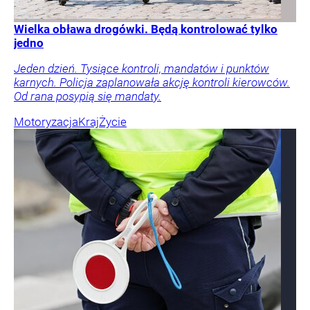
Wielka obława drogówki. Będą kontrolować tylko
jedno
Jeden dzień. Tysiące kontroli, mandatów i punktów
karnych. Policja zaplanowała akcję kontroli kierowców.
Od rana posypią się mandaty.
Motoryzacja
Kraj
Życie