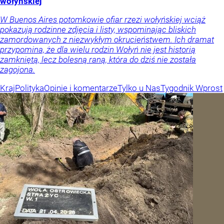
wołyńskiej
W Buenos Aires potomkowie ofiar rzezi wołyńskiej wciąż
pokazują rodzinne zdjęcia i listy, wspominając bliskich
zamordowanych z niezwykłym okrucieństwem. Ich dramat
przypomina, że dla wielu rodzin Wołyń nie jest historią
zamkniętą, lecz bolesną raną, która do dziś nie została
zagojona.
Kraj
Polityka
Opinie i komentarze
Tylko u Nas
Tygodnik Wprost