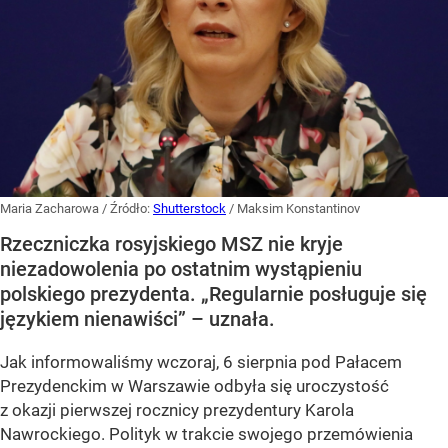
Maria Zacharowa
/ Źródło:
Shutterstock
/
Maksim Konstantinov
Rzeczniczka rosyjskiego MSZ nie kryje
niezadowolenia po ostatnim wystąpieniu
polskiego prezydenta. „Regularnie posługuje się
językiem nienawiści” – uznała.
Jak informowaliśmy wczoraj, 6 sierpnia pod Pałacem
Prezydenckim w Warszawie odbyła się uroczystość
z okazji pierwszej rocznicy prezydentury Karola
Nawrockiego. Polityk w trakcie swojego przemówienia