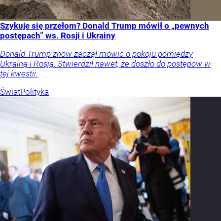
Szykuje się przełom? Donald Trump mówił o „pewnych
postępach” ws. Rosji i Ukrainy
Donald Trump znów zaczął mówić o pokoju pomiędzy
Ukrainą i Rosją. Stwierdził nawet, że doszło do postępów w
tej kwestii.
Świat
Polityka