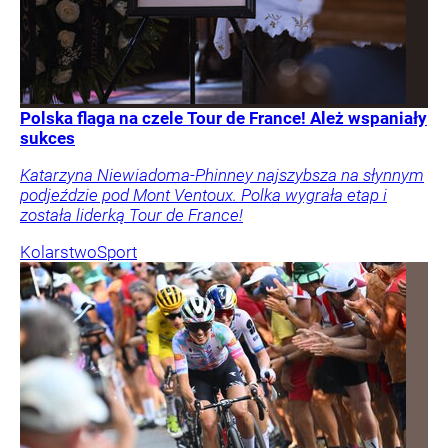
Polska flaga na czele Tour de France! Ależ wspaniały
sukces
Katarzyna Niewiadoma-Phinney najszybsza na słynnym
podjeździe pod Mont Ventoux. Polka wygrała etap i
została liderką Tour de France!
Kolarstwo
Sport