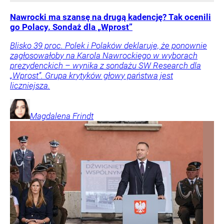
Nawrocki ma szansę na drugą kadencję? Tak ocenili
go Polacy. Sondaż dla „Wprost”
Blisko 39 proc. Polek i Polaków deklaruje, że ponownie
zagłosowałoby na Karola Nawrockiego w wyborach
prezydenckich – wynika z sondażu SW Research dla
„Wprost”. Grupa krytyków głowy państwa jest
liczniejsza.
Magdalena
Frindt