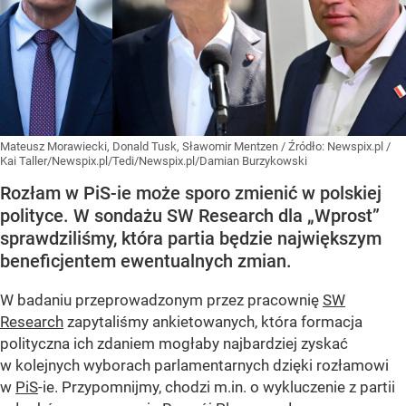
Mateusz Morawiecki, Donald Tusk, Sławomir Mentzen
/ Źródło:
Newspix.pl
/
Kai Taller/Newspix.pl/Tedi/Newspix.pl/Damian Burzykowski
Rozłam w PiS-ie może sporo zmienić w polskiej
polityce. W sondażu SW Research dla „Wprost”
sprawdziliśmy, która partia będzie największym
beneficjentem ewentualnych zmian.
W badaniu przeprowadzonym przez pracownię
SW
Research
zapytaliśmy ankietowanych, która formacja
polityczna ich zdaniem mogłaby najbardziej zyskać
w kolejnych wyborach parlamentarnych dzięki rozłamowi
w
PiS
-ie. Przypomnijmy, chodzi m.in. o wykluczenie z partii