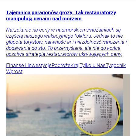
Tajemnica paragonów grozy. Tak restauratorzy
manipulują cenami nad morzem
Narzekanie na ceny w nadmorskich smażalniach są
częścią naszego wakacyjnego folkloru. Jednak to nie
głupota turystów, naiwność ani niezdolność mnożenia i
dodawania do stu. To przemyślana, ale nie do końca
uczciwa strategia restauratorów ukrywających ceny.
Finanse i inwestycje
Podróże
Kraj
Tylko u Nas
Tygodnik
Wprost