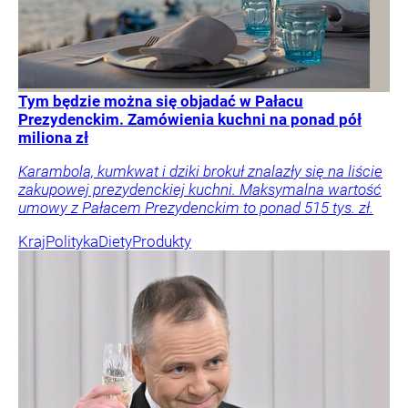
Tym będzie można się objadać w Pałacu
Prezydenckim. Zamówienia kuchni na ponad pół
miliona zł
Karambola, kumkwat i dziki brokuł znalazły się na liście
zakupowej prezydenckiej kuchni. Maksymalna wartość
umowy z Pałacem Prezydenckim to ponad 515 tys. zł.
Kraj
Polityka
Diety
Produkty