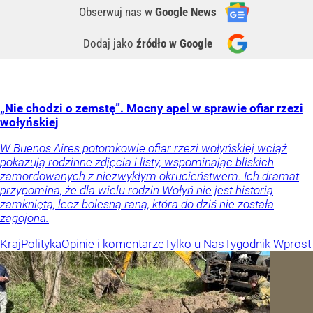
Obserwuj nas
w
Google News
Dodaj jako
źródło w Google
„Nie chodzi o zemstę”. Mocny apel w sprawie ofiar rzezi
wołyńskiej
W Buenos Aires potomkowie ofiar rzezi wołyńskiej wciąż
pokazują rodzinne zdjęcia i listy, wspominając bliskich
zamordowanych z niezwykłym okrucieństwem. Ich dramat
przypomina, że dla wielu rodzin Wołyń nie jest historią
zamkniętą, lecz bolesną raną, która do dziś nie została
zagojona.
Kraj
Polityka
Opinie i komentarze
Tylko u Nas
Tygodnik Wprost