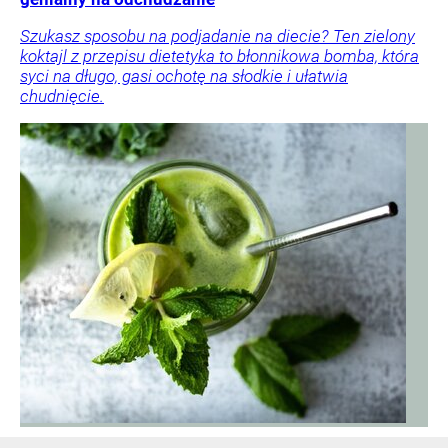
Szukasz sposobu na podjadanie na diecie? Ten zielony
koktajl z przepisu dietetyka to błonnikowa bomba, która
syci na długo, gasi ochotę na słodkie i ułatwia
chudnięcie.