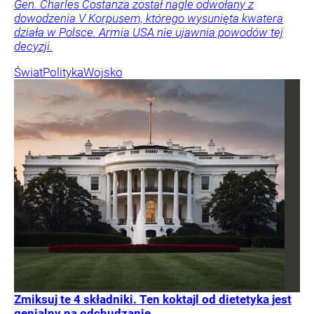
Gen. Charles Costanza został nagle odwołany z
dowodzenia V Korpusem, którego wysunięta kwatera
działa w Polsce. Armia USA nie ujawnia powodów tej
decyzji.
Świat
Polityka
Wojsko
Zmiksuj te 4 składniki. Ten koktajl od dietetyka jest
genialny na odchudzanie