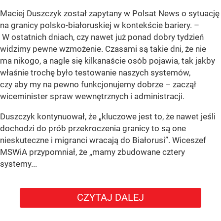
Maciej Duszczyk został zapytany w Polsat News o sytuację
na granicy polsko-białoruskiej w kontekście bariery. –
W ostatnich dniach, czy nawet już ponad dobry tydzień
widzimy pewne wzmożenie. Czasami są takie dni, że nie
ma nikogo, a nagle się kilkanaście osób pojawia, tak jakby
właśnie trochę było testowanie naszych systemów,
czy aby my na pewno funkcjonujemy dobrze – zaczął
wiceminister spraw wewnętrznych i administracji.
Duszczyk kontynuował, że „kluczowe jest to, że nawet jeśli
dochodzi do prób przekroczenia granicy to są one
nieskuteczne i migranci wracają do Białorusi”. Wiceszef
MSWiA przypomniał, że „mamy zbudowane cztery
systemy...
CZYTAJ DALEJ