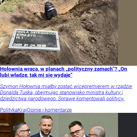
Hołownia wraca, w planach „polityczny zamach”? „On
lubi władzę, tak mi się wydaje”
Szymon Hołownia miałby zostać wicepremierem w rządzie
Donalda Tuska, obejmując stanowisko ministra kultury i
dziedzictwa narodowego. Sprawę komentowali politycy.
Polityka
Kraj
Opinie i komentarze