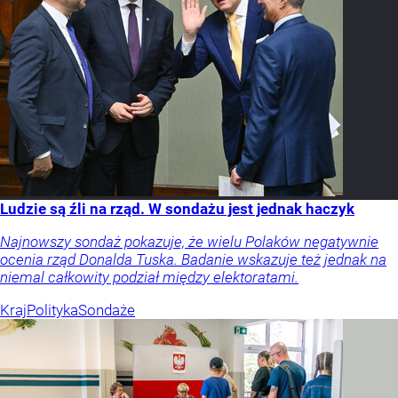
Ludzie są źli na rząd. W sondażu jest jednak haczyk
Najnowszy sondaż pokazuje, że wielu Polaków negatywnie
ocenia rząd Donalda Tuska. Badanie wskazuje też jednak na
niemal całkowity podział między elektoratami.
Kraj
Polityka
Sondaże