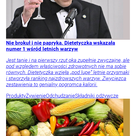
Nie brokuł i nie papryka. Dietetyczka wskazała
numer 1 wśród letnich warzyw
Jest tanie i na pierwszy rzut oka zupełnie zwyczajne, ale
pod względem właściwości zdrowotnych nie ma sobie
równych. Dietetyczka wzięła „pod lupę” letnie przysmaki
i stworzyła ranking najzdrowszych warzyw. Zwycięzca
zestawienia to genialny pogromca kalorii.
Produkty
Żywienie
Odchudzanie
Składniki odżywcze