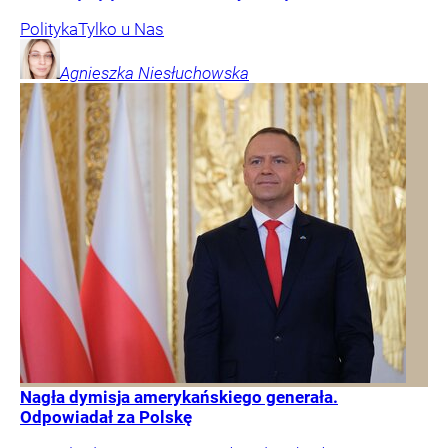
Polityka
Tylko u Nas
Agnieszka
Niesłuchowska
Nagła dymisja amerykańskiego generała.
Odpowiadał za Polskę