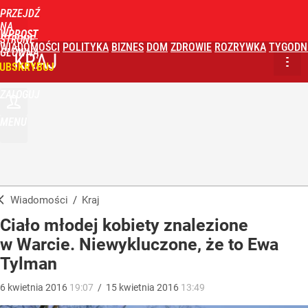
PRZEJDŹ
NA
WPROST
STRONĘ
WIADOMOŚCI
POLITYKA
BIZNES
DOM
ZDROWIE
ROZRYWKA
TYGODN
GŁÓWNĄ
KRAJ
UBSKRYBUJ
ZALOGUJ
MENU
Wiadomości
/
Kraj
Ciało młodej kobiety znalezione
w Warcie. Niewykluczone, że to Ewa
Tylman
6
kwietnia
2016
19:07
/
15
kwietnia
2016
13:49