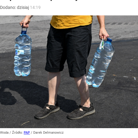
Dodano:
dzisiaj
14:19
Woda
/ Źródło:
PAP
/
Darek Delmanowicz