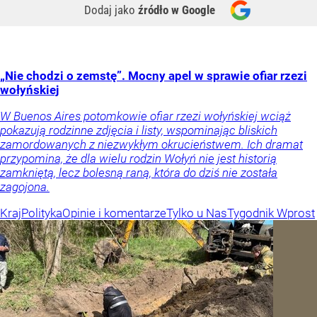
Dodaj jako
źródło w Google
„Nie chodzi o zemstę”. Mocny apel w sprawie ofiar rzezi
wołyńskiej
W Buenos Aires potomkowie ofiar rzezi wołyńskiej wciąż
pokazują rodzinne zdjęcia i listy, wspominając bliskich
zamordowanych z niezwykłym okrucieństwem. Ich dramat
przypomina, że dla wielu rodzin Wołyń nie jest historią
zamkniętą, lecz bolesną raną, która do dziś nie została
zagojona.
Kraj
Polityka
Opinie i komentarze
Tylko u Nas
Tygodnik Wprost