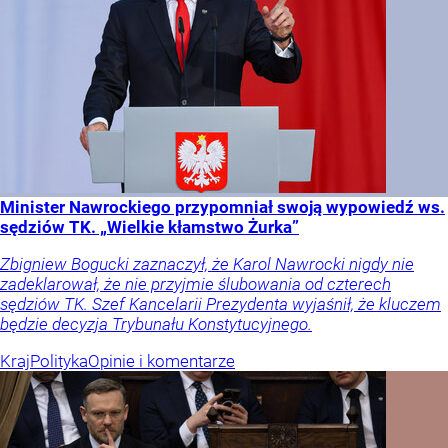
Minister Nawrockiego przypomniał swoją wypowiedź ws.
sędziów TK. „Wielkie kłamstwo Żurka”
Zbigniew Bogucki zaznaczył, że Karol Nawrocki nigdy nie
zadeklarował, że nie przyjmie ślubowania od czterech
sędziów TK. Szef Kancelarii Prezydenta wyjaśnił, że kluczem
będzie decyzja Trybunału Konstytucyjnego.
Kraj
Polityka
Opinie i komentarze