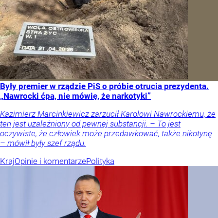
Były premier w rządzie PiS o próbie otrucia prezydenta.
„Nawrocki ćpa, nie mówię, że narkotyki”
Kazimierz Marcinkiewicz zarzucił Karolowi Nawrockiemu, że
ten jest uzależniony od pewnej substancji. – To jest
oczywiste, że człowiek może przedawkować, także nikotynę
– mówił były szef rządu.
Kraj
Opinie i komentarze
Polityka