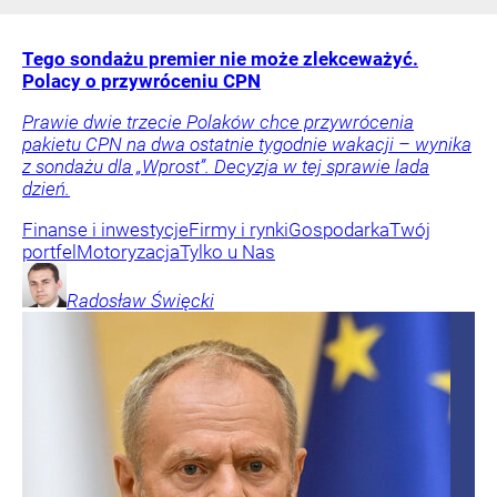
Tego sondażu premier nie może zlekceważyć.
Polacy o przywróceniu CPN
Prawie dwie trzecie Polaków chce przywrócenia
pakietu CPN na dwa ostatnie tygodnie wakacji – wynika
z sondażu dla „Wprost”. Decyzja w tej sprawie lada
dzień.
Finanse i inwestycje
Firmy i rynki
Gospodarka
Twój
portfel
Motoryzacja
Tylko u Nas
Radosław
Święcki