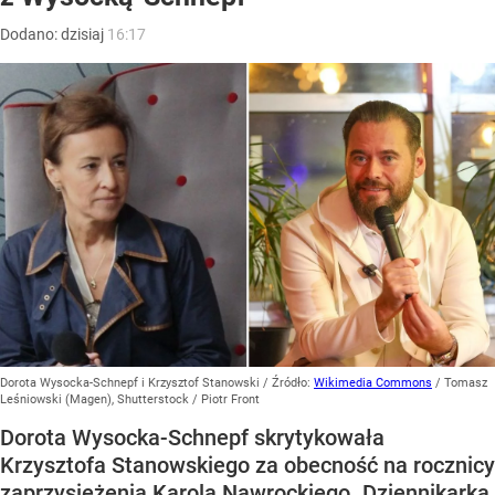
Dodano:
dzisiaj
16:17
Dorota Wysocka-Schnepf i Krzysztof Stanowski
/ Źródło:
Wikimedia Commons
/
Tomasz
Leśniowski (Magen), Shutterstock / Piotr Front
Dorota Wysocka-Schnepf skrytykowała
Krzysztofa Stanowskiego za obecność na rocznicy
zaprzysiężenia Karola Nawrockiego. Dziennikarka