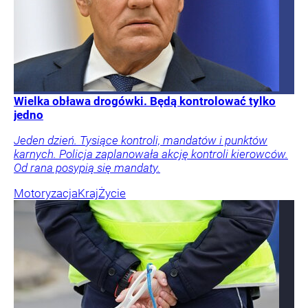
Wielka obława drogówki. Będą kontrolować tylko
jedno
Jeden dzień. Tysiące kontroli, mandatów i punktów
karnych. Policja zaplanowała akcję kontroli kierowców.
Od rana posypią się mandaty.
Motoryzacja
Kraj
Życie