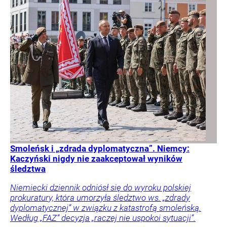
Smoleńsk i „zdrada dyplomatyczna”. Niemcy:
Kaczyński nigdy nie zaakceptował wyników
śledztwa
Niemiecki dziennik odniósł się do wyroku polskiej
prokuratury, która umorzyła śledztwo ws. „zdrady
dyplomatycznej” w związku z katastrofą smoleńską.
Według „FAZ” decyzja „raczej nie uspokoi sytuacji”.