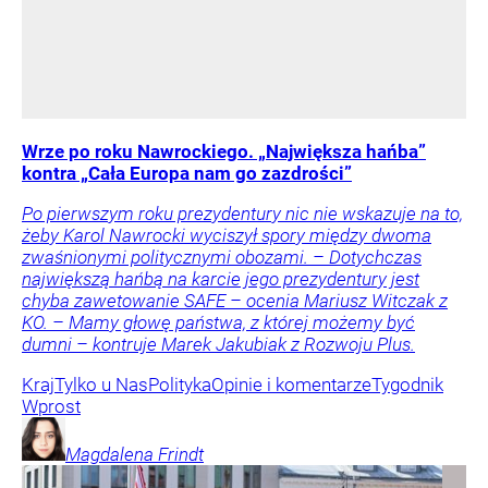
Wrze po roku Nawrockiego. „Największa hańba”
kontra „Cała Europa nam go zazdrości”
Po pierwszym roku prezydentury nic nie wskazuje na to,
żeby Karol Nawrocki wyciszył spory między dwoma
zwaśnionymi politycznymi obozami. – Dotychczas
największą hańbą na karcie jego prezydentury jest
chyba zawetowanie SAFE – ocenia Mariusz Witczak z
KO. – Mamy głowę państwa, z której możemy być
dumni – kontruje Marek Jakubiak z Rozwoju Plus.
Kraj
Tylko u Nas
Polityka
Opinie i komentarze
Tygodnik
Wprost
Magdalena
Frindt