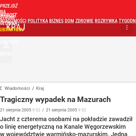
PRZEJDŹ
NA
WPROST
STRONĘ
WIADOMOŚCI
POLITYKA
BIZNES
DOM
ZDROWIE
ROZRYWKA
TYGODN
GŁÓWNĄ
KRAJ
UBSKRYBUJ
ZALOGUJ
MENU
Wiadomości
/
Kraj
Tragiczny wypadek na Mazurach
21
sierpnia
2005
9:52
/
21
sierpnia
2005
9:52
Jacht z czterema osobami na pokładzie zawadził
o linię energetyczną na Kanale Węgorzewskim
w województwie warmińsko-mazurskim. Jedna