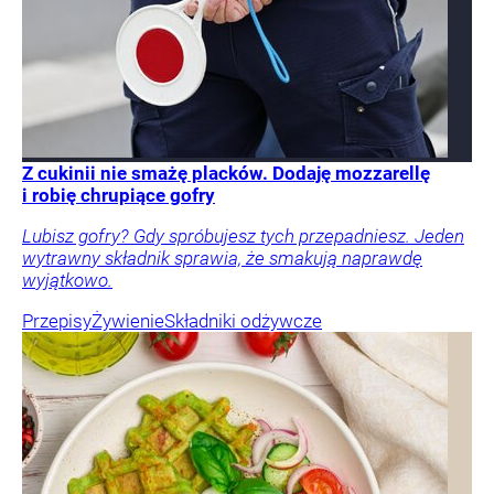
Z cukinii nie smażę placków. Dodaję mozzarellę
i robię chrupiące gofry
Lubisz gofry? Gdy spróbujesz tych przepadniesz. Jeden
wytrawny składnik sprawia, że smakują naprawdę
wyjątkowo.
Przepisy
Żywienie
Składniki odżywcze