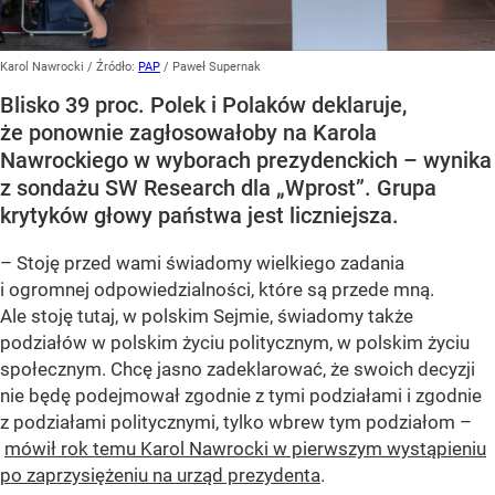
Karol Nawrocki
/ Źródło:
PAP
/
Paweł Supernak
Blisko 39 proc. Polek i Polaków deklaruje,
że ponownie zagłosowałoby na Karola
Nawrockiego w wyborach prezydenckich – wynika
z sondażu SW Research dla „Wprost”. Grupa
krytyków głowy państwa jest liczniejsza.
– Stoję przed wami świadomy wielkiego zadania
i ogromnej odpowiedzialności, które są przede mną.
Ale stoję tutaj, w polskim Sejmie, świadomy także
podziałów w polskim życiu politycznym, w polskim życiu
społecznym. Chcę jasno zadeklarować, że swoich decyzji
nie będę podejmował zgodnie z tymi podziałami i zgodnie
z podziałami politycznymi, tylko wbrew tym podziałom –
mówił rok temu Karol Nawrocki w pierwszym wystąpieniu
po zaprzysiężeniu na urząd prezydenta
.