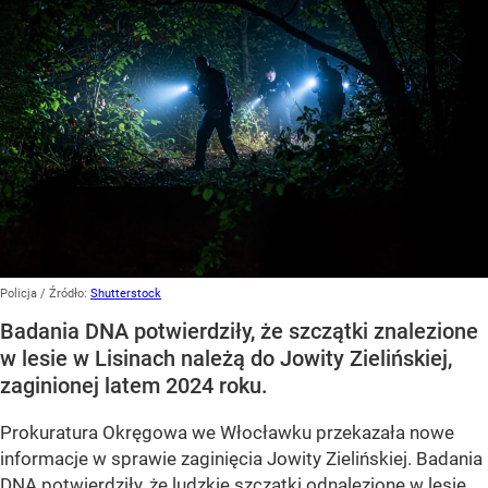
Policja
/ Źródło:
Shutterstock
Badania DNA potwierdziły, że szczątki znalezione
w lesie w Lisinach należą do Jowity Zielińskiej,
zaginionej latem 2024 roku.
Prokuratura Okręgowa we Włocławku przekazała nowe
informacje w sprawie zaginięcia Jowity Zielińskiej. Badania
DNA potwierdziły, że ludzkie szczątki odnalezione w lesie