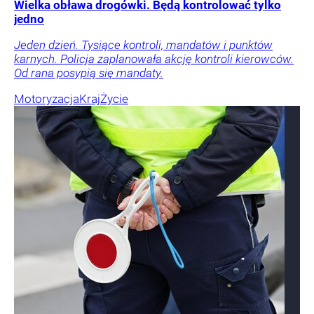
Wielka obława drogówki. Będą kontrolować tylko
jedno
Jeden dzień. Tysiące kontroli, mandatów i punktów
karnych. Policja zaplanowała akcję kontroli kierowców.
Od rana posypią się mandaty.
Motoryzacja
Kraj
Życie