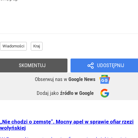
Wiadomości
Kraj
SKOMENTUJ
UDOSTĘPNIJ
Obserwuj nas
w
Google News
Dodaj jako
źródło w Google
„Nie chodzi o zemstę”. Mocny apel w sprawie ofiar rzezi
wołyńskiej