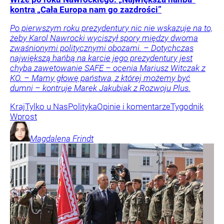
kontra „Cała Europa nam go zazdrości”
Po pierwszym roku prezydentury nic nie wskazuje na to,
żeby Karol Nawrocki wyciszył spory między dwoma
zwaśnionymi politycznymi obozami. – Dotychczas
największą hańbą na karcie jego prezydentury jest
chyba zawetowanie SAFE – ocenia Mariusz Witczak z
KO. – Mamy głowę państwa, z której możemy być
dumni – kontruje Marek Jakubiak z Rozwoju Plus.
Kraj
Tylko u Nas
Polityka
Opinie i komentarze
Tygodnik
Wprost
Magdalena
Frindt