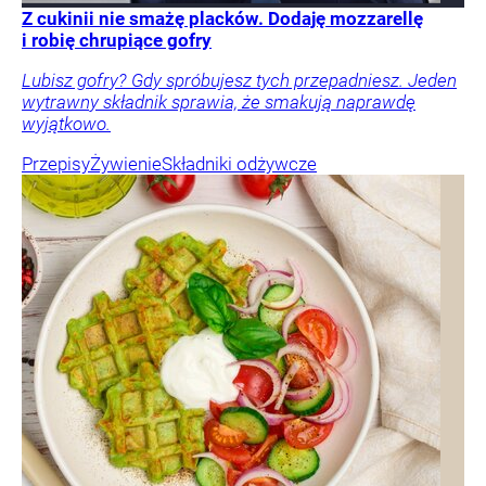
Z cukinii nie smażę placków. Dodaję mozzarellę
i robię chrupiące gofry
Lubisz gofry? Gdy spróbujesz tych przepadniesz. Jeden
wytrawny składnik sprawia, że smakują naprawdę
wyjątkowo.
Przepisy
Żywienie
Składniki odżywcze