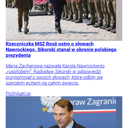
Rzeczniczka MSZ Rosji ostro o słowach
Nawrockiego. Sikorski stanął w obronie polskiego
prezydenta
Maria Zacharowa nazwała Karola Nawrockiego
„rusofobem”. Radosław Sikorski w odpowiedzi
przypomniał o swoich słowach, które odbiły się
szerokim echem na całym świecie.
Polityka
Kraj