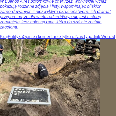
W Buenos Aires potomkowie ofiar rzezi wołyńskiej wciąż
pokazują rodzinne zdjęcia i listy, wspominając bliskich
zamordowanych z niezwykłym okrucieństwem. Ich dramat
przypomina, że dla wielu rodzin Wołyń nie jest historią
zamkniętą, lecz bolesną raną, która do dziś nie została
zagojona.
Kraj
Polityka
Opinie i komentarze
Tylko u Nas
Tygodnik Wprost