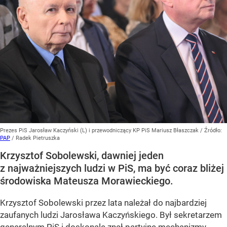
Prezes PiS Jarosław Kaczyński (L) i przewodniczący KP PiS Mariusz Błaszczak
/ Źródło:
PAP
/
Radek Pietruszka
Krzysztof Sobolewski, dawniej jeden
z najważniejszych ludzi w PiS, ma być coraz bliżej
środowiska Mateusza Morawieckiego.
Krzysztof Sobolewski przez lata należał do najbardziej
zaufanych ludzi Jarosława Kaczyńskiego. Był sekretarzem