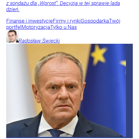
z sondażu dla „Wprost”. Decyzja w tej sprawie lada
dzień.
Finanse i inwestycje
Firmy i rynki
Gospodarka
Twój
portfel
Motoryzacja
Tylko u Nas
Radosław
Święcki