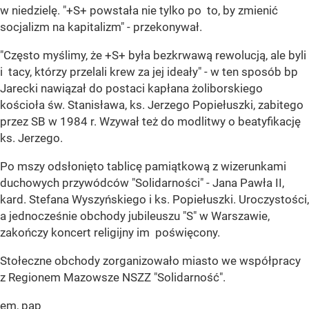
w niedzielę. "+S+ powstała nie tylko po to, by zmienić
socjalizm na kapitalizm" - przekonywał.
"Często myślimy, że +S+ była bezkrwawą rewolucją, ale byli
i tacy, którzy przelali krew za jej ideały" - w ten sposób bp
Jarecki nawiązał do postaci kapłana żoliborskiego
kościoła św. Stanisława, ks. Jerzego Popiełuszki, zabitego
przez SB w 1984 r. Wzywał też do modlitwy o beatyfikację
ks. Jerzego.
Po mszy odsłonięto tablicę pamiątkową z wizerunkami
duchowych przywódców "Solidarności" - Jana Pawła II,
kard. Stefana Wyszyńskiego i ks. Popiełuszki. Uroczystości,
a jednocześnie obchody jubileuszu "S" w Warszawie,
zakończy koncert religijny im poświęcony.
Stołeczne obchody zorganizowało miasto we współpracy
z Regionem Mazowsze NSZZ "Solidarność".
em, pap