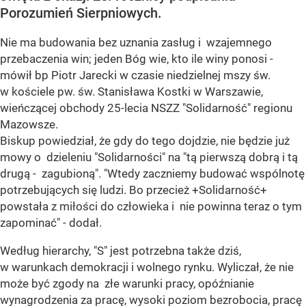
Porozumień Sierpniowych.
Nie ma budowania bez uznania zasług i wzajemnego
przebaczenia win; jeden Bóg wie, kto ile winy ponosi -
mówił bp Piotr Jarecki w czasie niedzielnej mszy św.
w kościele pw. św. Stanisława Kostki w Warszawie,
wieńczącej obchody 25-lecia NSZZ "Solidarność" regionu
Mazowsze.
Biskup powiedział, że gdy do tego dojdzie, nie będzie już
mowy o dzieleniu "Solidarności" na "tą pierwszą dobrą i tą
drugą - zagubioną". "Wtedy zaczniemy budować wspólnotę
potrzebujących się ludzi. Bo przecież +Solidarność+
powstała z miłości do człowieka i nie powinna teraz o tym
zapominać" - dodał.
Według hierarchy, "S" jest potrzebna także dziś,
w warunkach demokracji i wolnego rynku. Wyliczał, że nie
może być zgody na złe warunki pracy, opóźnianie
wynagrodzenia za pracę, wysoki poziom bezrobocia, pracę