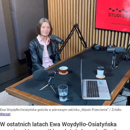
Ewa Woydyłło-Osiatyńska gościła w pierwszym odcinku „Wpost Przeciwnie”
/ Źródło:
Wprost
W ostatnich latach Ewa Woydyłło-Osiatyńska