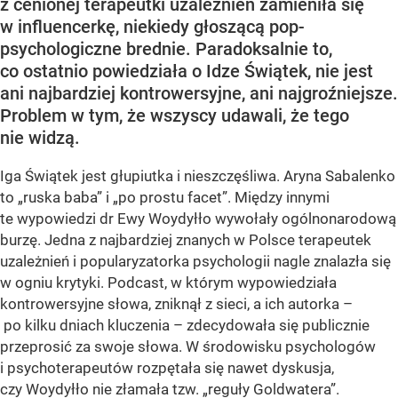
z cenionej terapeutki uzależnień zamieniła się
w influencerkę, niekiedy głoszącą pop-
psychologiczne brednie. Paradoksalnie to,
co ostatnio powiedziała o Idze Świątek, nie jest
ani najbardziej kontrowersyjne, ani najgroźniejsze.
Problem w tym, że wszyscy udawali, że tego
nie widzą.
Iga Świątek jest głupiutka i nieszczęśliwa. Aryna Sabalenko
to „ruska baba” i „po prostu facet”. Między innymi
te wypowiedzi dr Ewy Woydyłło wywołały ogólnonarodową
burzę. Jedna z najbardziej znanych w Polsce terapeutek
uzależnień i popularyzatorka psychologii nagle znalazła się
w ogniu krytyki. Podcast, w którym wypowiedziała
kontrowersyjne słowa, zniknął z sieci, a ich autorka –
po kilku dniach kluczenia – zdecydowała się publicznie
przeprosić za swoje słowa. W środowisku psychologów
i psychoterapeutów rozpętała się nawet dyskusja,
czy Woydyłło nie złamała tzw. „reguły Goldwatera”.