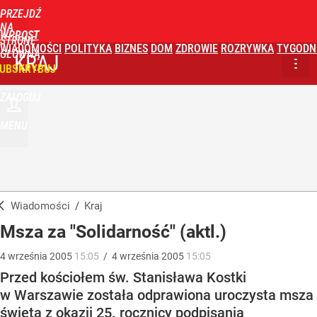
PRZEJDŹ
NA
WPROST
STRONĘ
WIADOMOŚCI
POLITYKA
BIZNES
DOM
ZDROWIE
ROZRYWKA
TYGODN
GŁÓWNĄ
KRAJ
UBSKRYBUJ
ZALOGUJ
MENU
Wiadomości
/
Kraj
Msza za "Solidarność" (aktl.)
4
września
2005
15:05
/
4
września
2005
15:05
Przed kościołem św. Stanisława Kostki
w Warszawie została odprawiona uroczysta msza
święta z okazji 25. rocznicy podpisania