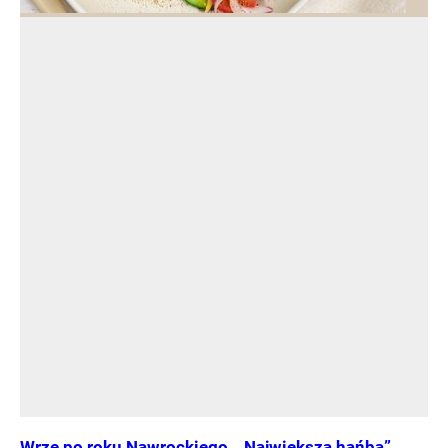
Wrze po roku Nawrockiego. „Największa hańba”