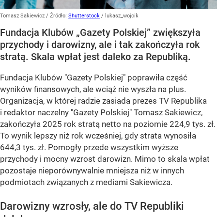
Tomasz Sakiewicz
/ Źródło:
Shutterstock
/
lukasz_wojcik
Fundacja Klubów „Gazety Polskiej” zwiększyła
przychody i darowizny, ale i tak zakończyła rok
stratą. Skala wpłat jest daleko za Republiką.
Fundacja Klubów "Gazety Polskiej" poprawiła część
wyników finansowych, ale wciąż nie wyszła na plus.
Organizacja, w której radzie zasiada prezes TV Republika
i redaktor naczelny "Gazety Polskiej" Tomasz Sakiewicz,
zakończyła 2025 rok stratą netto na poziomie 224,9 tys. zł.
To wynik lepszy niż rok wcześniej, gdy strata wynosiła
644,3 tys. zł. Pomogły przede wszystkim wyższe
przychody i mocny wzrost darowizn. Mimo to skala wpłat
pozostaje nieporównywalnie mniejsza niż w innych
podmiotach związanych z mediami Sakiewicza.
Darowizny wzrosły, ale do TV Republiki