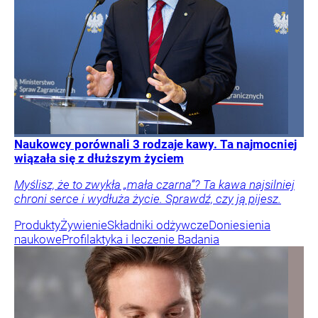
Naukowcy porównali 3 rodzaje kawy. Ta najmocniej
wiązała się z dłuższym życiem
Myślisz, że to zwykła „mała czarna”? Ta kawa najsilniej
chroni serce i wydłuża życie. Sprawdź, czy ją pijesz.
Produkty
Żywienie
Składniki odżywcze
Doniesienia
naukowe
Profilaktyka i leczenie
Badania