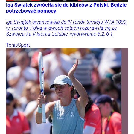
Iga Świątek zwróciła się do kibiców z Polski. Będzie
potrzebować pomocy
Iga Świątek awansowała do IV rundy turnieju WTA 1000
w Toronto. Polka w dwóch setach rozprawiła się ze
Szwajcarką Viktorija Golubic, wygrywając 6:2, 6:1.
Tenis
Sport