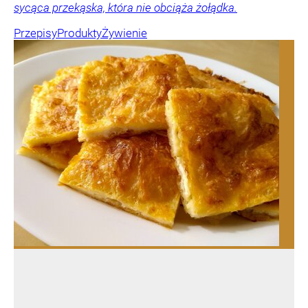
sycąca przekąska, która nie obciąża żołądka.
Przepisy
Produkty
Żywienie