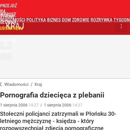
PRZEJDŹ
NA
WPROST
STRONĘ
WIADOMOŚCI
POLITYKA
BIZNES
DOM
ZDROWIE
ROZRYWKA
TYGODN
GŁÓWNĄ
KRAJ
UBSKRYBUJ
ZALOGUJ
MENU
Wiadomości
/
Kraj
Pornografia dziecięca z plebanii
1
sierpnia
2006
14:27
/
1
sierpnia
2006
14:27
Stołeczni policjanci zatrzymali w Płońsku 30-
letniego mężczyznę - księdza - który
rozpowszechniał zdjęcia pornograficzne