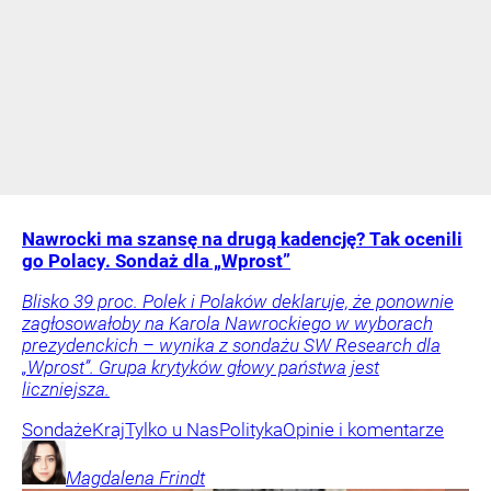
Nawrocki ma szansę na drugą kadencję? Tak ocenili
go Polacy. Sondaż dla „Wprost”
Blisko 39 proc. Polek i Polaków deklaruje, że ponownie
zagłosowałoby na Karola Nawrockiego w wyborach
prezydenckich – wynika z sondażu SW Research dla
„Wprost”. Grupa krytyków głowy państwa jest
liczniejsza.
Sondaże
Kraj
Tylko u Nas
Polityka
Opinie i komentarze
Magdalena
Frindt