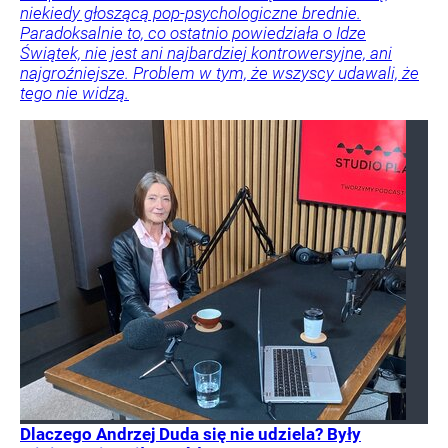
niekiedy głoszącą pop-psychologiczne brednie.
Paradoksalnie to, co ostatnio powiedziała o Idze
Świątek, nie jest ani najbardziej kontrowersyjne, ani
najgroźniejsze. Problem w tym, że wszyscy udawali, że
tego nie widzą.
Dlaczego Andrzej Duda się nie udziela? Były