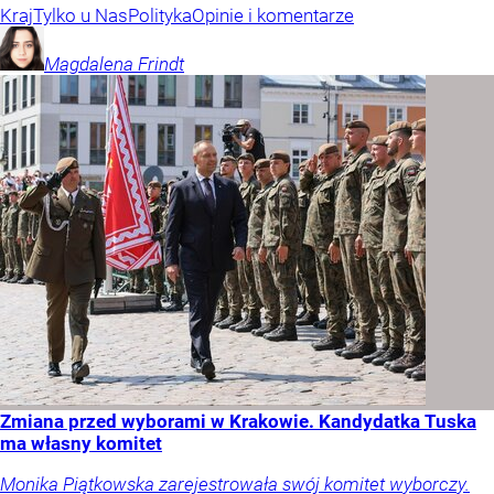
Kraj
Tylko u Nas
Polityka
Opinie i komentarze
Magdalena
Frindt
Zmiana przed wyborami w Krakowie. Kandydatka Tuska
ma własny komitet
Monika Piątkowska zarejestrowała swój komitet wyborczy.