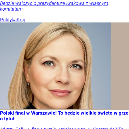
Będzie walczyć o prezydenturę Krakowa z własnym
komitetem.
Polityka
Kraj
Polski finał w Warszawie! To będzie wielkie święto w grze
o tytuł