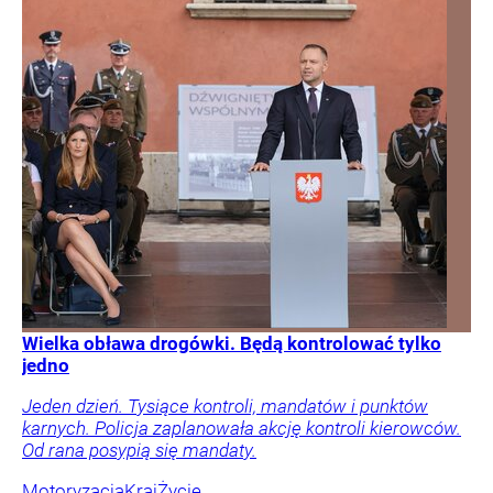
Wielka obława drogówki. Będą kontrolować tylko
jedno
Jeden dzień. Tysiące kontroli, mandatów i punktów
karnych. Policja zaplanowała akcję kontroli kierowców.
Od rana posypią się mandaty.
Motoryzacja
Kraj
Życie