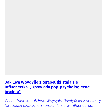
Jak Ewa Woydyłło z terapeutki stała się
influencerką. „Opowiada pop-psychologiczne
brednie”
W ostatnich latach Ewa Woydyłło-Osiatyńska z cenionej
terapeutki uzależnień zamieniła się w influencerkę,