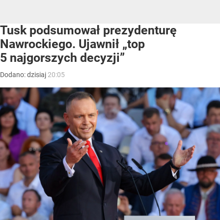
Tusk podsumował prezydenturę
Nawrockiego. Ujawnił „top
5 najgorszych decyzji”
Dodano:
dzisiaj
20:05