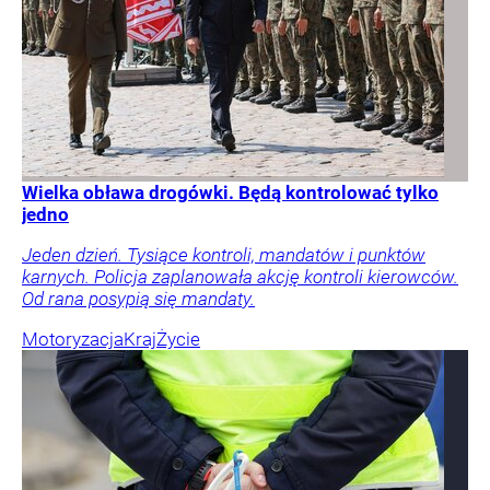
Wielka obława drogówki. Będą kontrolować tylko
jedno
Jeden dzień. Tysiące kontroli, mandatów i punktów
karnych. Policja zaplanowała akcję kontroli kierowców.
Od rana posypią się mandaty.
Motoryzacja
Kraj
Życie