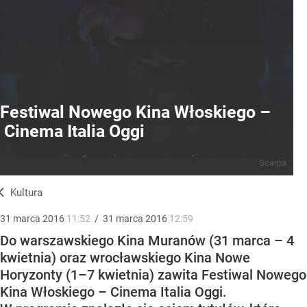
Festiwal Nowego Kina Włoskiego –
Cinema Italia Oggi
Kadr z filmu „Jeeg Robot”, fot. Emanuela Scarpa
Źródło:
fot. Emanuela
Scarpa
Kultura
31
marca
2016
11:52
/
31
marca
2016
12:59
Do warszawskiego Kina Muranów (31 marca – 4
kwietnia) oraz wrocławskiego Kina Nowe
Horyzonty (1–7 kwietnia) zawita Festiwal Nowego
Kina Włoskiego – Cinema Italia Oggi.