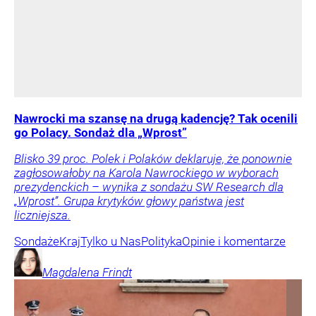
Nawrocki ma szansę na drugą kadencję? Tak ocenili
go Polacy. Sondaż dla „Wprost”
Blisko 39 proc. Polek i Polaków deklaruje, że ponownie
zagłosowałoby na Karola Nawrockiego w wyborach
prezydenckich – wynika z sondażu SW Research dla
„Wprost”. Grupa krytyków głowy państwa jest
liczniejsza.
Sondaże
Kraj
Tylko u Nas
Polityka
Opinie i komentarze
Magdalena
Frindt