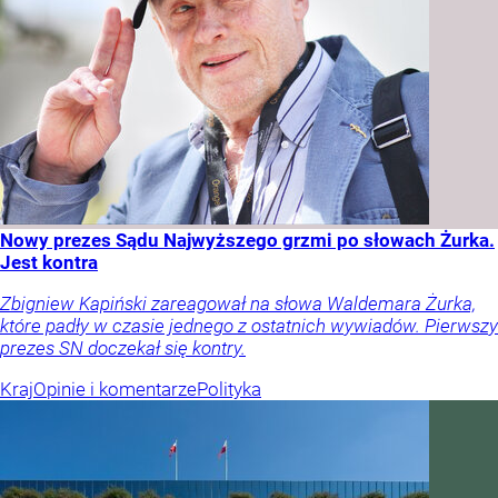
Nowy prezes Sądu Najwyższego grzmi po słowach Żurka.
Jest kontra
Zbigniew Kapiński zareagował na słowa Waldemara Żurka,
które padły w czasie jednego z ostatnich wywiadów. Pierwszy
prezes SN doczekał się kontry.
Kraj
Opinie i komentarze
Polityka