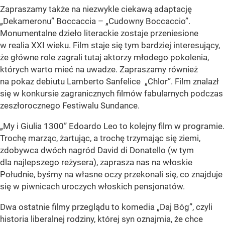
Zapraszamy także na niezwykle ciekawą adaptację
„Dekameronu” Boccaccia – „Cudowny Boccaccio”.
Monumentalne dzieło literackie zostaje przeniesione
w realia XXI wieku. Film staje się tym bardziej interesujący,
że główne role zagrali tutaj aktorzy młodego pokolenia,
których warto mieć na uwadze. Zapraszamy również
na pokaz debiutu Lamberto Sanfelice „Chlor”. Film znalazł
się w konkursie zagranicznych filmów fabularnych podczas
zeszłorocznego Festiwalu Sundance.
„My i Giulia 1300” Edoardo Leo to kolejny film w programie.
Trochę marząc, żartując, a trochę trzymając się ziemi,
zdobywca dwóch nagród David di Donatello (w tym
dla najlepszego reżysera), zaprasza nas na włoskie
Południe, byśmy na własne oczy przekonali się, co znajduje
się w piwnicach uroczych włoskich pensjonatów.
Dwa ostatnie filmy przeglądu to komedia „Daj Bóg”, czyli
historia liberalnej rodziny, której syn oznajmia, że chce