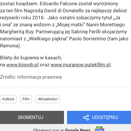
zostać księdzem. Edoardo Falcone został wyróżniony
za ten film Nagrodą David di Donatello za najlepszy debiut
reżyserki roku 2016. Jako ostatni zobaczymy tytuł „Ja
i ona” ze znaną widzom z „Mojej matki” Nanni Morettiego
Margheritą Buy. Partnerującą jej Sabrinę Ferilli skojarzymy
natomiast z „Wielkiego piękna” Paolo Sorrentino (tam jako
Ramona).
Bilety do kupienia w kasach,
na
www.kinonh.pl
oraz
www.muranow.gutekfilm.pl
.
Źródło:
Informacja prasowa
Kultura
Film
Aktualności
SKOMENTUJ
UDOSTĘPNIJ
Obserwuj nas
w
Google News