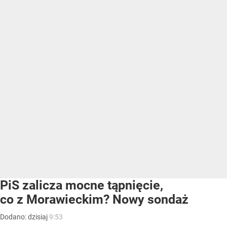
PiS zalicza mocne tąpnięcie,
co z Morawieckim? Nowy sondaż
Dodano:
dzisiaj
9:53