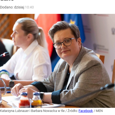
Dodano:
dzisiaj
10:40
Katarzyna Lubnauer i Barbara Nowacka w tle
/ Źródło:
Facebook
/
MEN