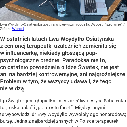
Ewa Woydyłło-Osiatyńska gościła w pierwszym odcinku „Wpost Przeciwnie”
/
Źródło:
Wprost
W ostatnich latach Ewa Woydyłło-Osiatyńska
z cenionej terapeutki uzależnień zamieniła się
w influencerkę, niekiedy głoszącą pop-
psychologiczne brednie. Paradoksalnie to,
co ostatnio powiedziała o Idze Świątek, nie jest
ani najbardziej kontrowersyjne, ani najgroźniejsze.
Problem w tym, że wszyscy udawali, że tego
nie widzą.
Iga Świątek jest głupiutka i nieszczęśliwa. Aryna Sabalenko
to „ruska baba” i „po prostu facet”. Między innymi
te wypowiedzi dr Ewy Woydyłło wywołały ogólnonarodową
burzę. Jedna z najbardziej znanych w Polsce terapeutek