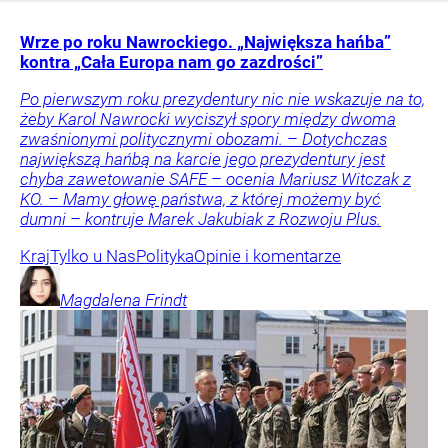
Wrze po roku Nawrockiego. „Największa hańba”
kontra „Cała Europa nam go zazdrości”
Po pierwszym roku prezydentury nic nie wskazuje na to,
żeby Karol Nawrocki wyciszył spory między dwoma
zwaśnionymi politycznymi obozami. – Dotychczas
największą hańbą na karcie jego prezydentury jest
chyba zawetowanie SAFE – ocenia Mariusz Witczak z
KO. – Mamy głowę państwa, z której możemy być
dumni – kontruje Marek Jakubiak z Rozwoju Plus.
Kraj
Tylko u Nas
Polityka
Opinie i komentarze
Magdalena
Frindt