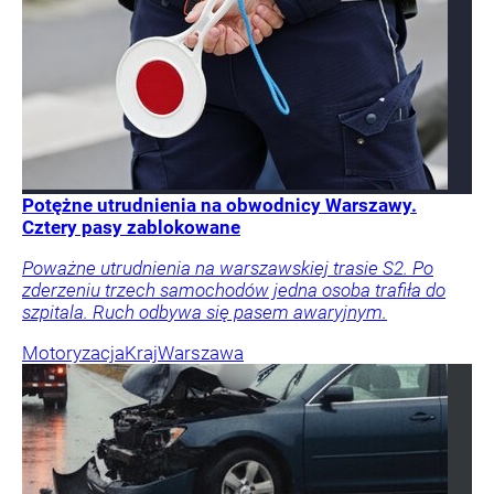
Potężne utrudnienia na obwodnicy Warszawy.
Cztery pasy zablokowane
Poważne utrudnienia na warszawskiej trasie S2. Po
zderzeniu trzech samochodów jedna osoba trafiła do
szpitala. Ruch odbywa się pasem awaryjnym.
Motoryzacja
Kraj
Warszawa