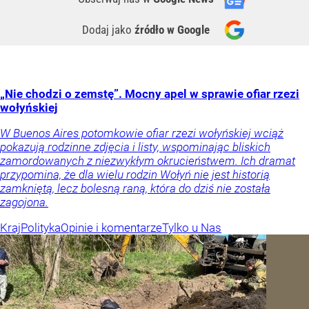
Dodaj jako
źródło w Google
„Nie chodzi o zemstę”. Mocny apel w sprawie ofiar rzezi
wołyńskiej
W Buenos Aires potomkowie ofiar rzezi wołyńskiej wciąż
pokazują rodzinne zdjęcia i listy, wspominając bliskich
zamordowanych z niezwykłym okrucieństwem. Ich dramat
przypomina, że dla wielu rodzin Wołyń nie jest historią
zamkniętą, lecz bolesną raną, która do dziś nie została
zagojona.
Kraj
Polityka
Opinie i komentarze
Tylko u Nas