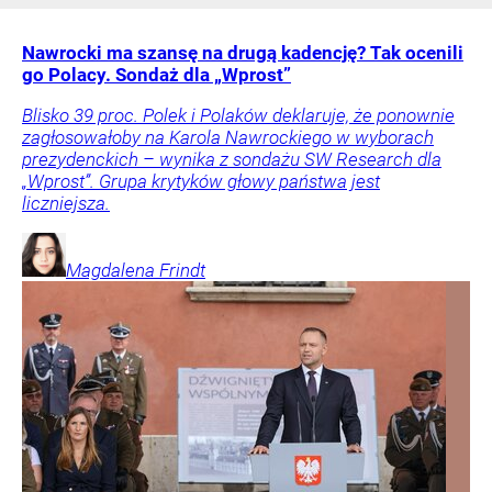
Nawrocki ma szansę na drugą kadencję? Tak ocenili
go Polacy. Sondaż dla „Wprost”
Blisko 39 proc. Polek i Polaków deklaruje, że ponownie
zagłosowałoby na Karola Nawrockiego w wyborach
prezydenckich – wynika z sondażu SW Research dla
„Wprost”. Grupa krytyków głowy państwa jest
liczniejsza.
Magdalena
Frindt