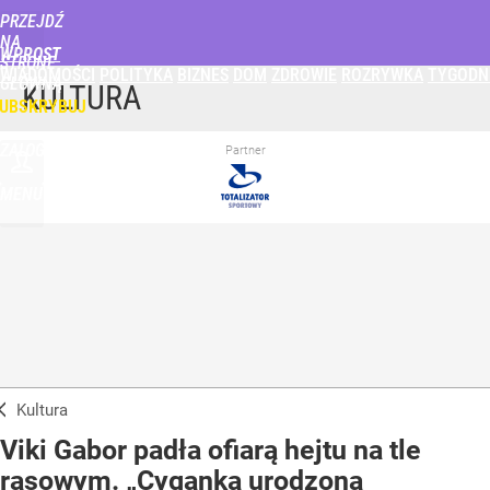
PRZEJDŹ
NA
WPROST
STRONĘ
WIADOMOŚCI
POLITYKA
BIZNES
DOM
ZDROWIE
ROZRYWKA
TYGODN
GŁÓWNĄ
KULTURA
UBSKRYBUJ
ZALOGUJ
Partner
MENU
Kultura
Viki Gabor padła ofiarą hejtu na tle
rasowym. „Cyganka urodzona