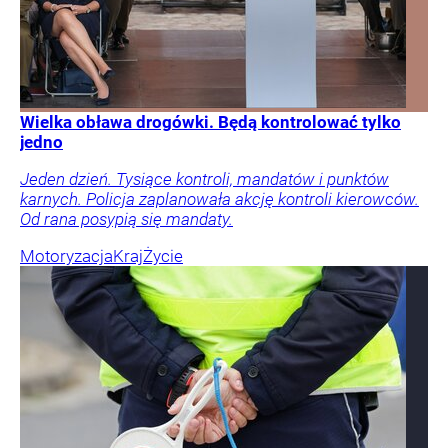
Wielka obława drogówki. Będą kontrolować tylko
jedno
Jeden dzień. Tysiące kontroli, mandatów i punktów
karnych. Policja zaplanowała akcję kontroli kierowców.
Od rana posypią się mandaty.
Motoryzacja
Kraj
Życie