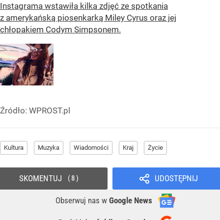
Instagrama wstawiła kilka zdjęć ze spotkania
z amerykańską piosenkarką Miley Cyrus oraz jej
chłopakiem Codym Simpsonem.
Źródło:
WPROST.pl
Kultura
Muzyka
Wiadomości
Kraj
Życie
SKOMENTUJ
UDOSTĘPNIJ
8
Obserwuj nas
w
Google News