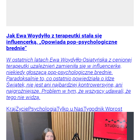
Jak Ewa Woydyłło z terapeutki stała się
influencerką. „Opowiada pop-psychologiczne
brednie”
W ostatnich latach Ewa Woydyłło-Osiatyńska z cenionej
terapeutki uzależnień zamieniła się w influencerkę,
niekiedy głoszącą pop-psychologiczne brednie.
Paradoksalnie to, co ostatnio powiedziała o Idze
Świątek, nie jest ani najbardziej kontrowersyjne, ani
najgroźniejsze. Problem w tym, że wszyscy udawali, że
tego nie widzą.
Kraj
Życie
Psychologia
Tylko u Nas
Tygodnik Wprost