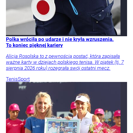
Polka wróciła po udarze i nie kryła wzruszenia.
To koniec pięknej kariery
Alicja Rosolska to z pewnością postać, która zapisała
ważne karty w dziejach polskiego tenisa. W piątek (tj. 7
sierpnia 2026 roku) rozegrała swój ostatni mecz.
Tenis
Sport