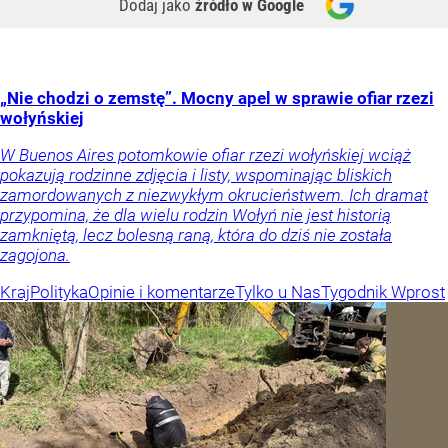
Dodaj jako
źródło w Google
„Nie chodzi o zemstę”. Mocny apel w sprawie ofiar rzezi
wołyńskiej
W Buenos Aires potomkowie ofiar rzezi wołyńskiej wciąż
pokazują rodzinne zdjęcia i listy, wspominając bliskich
zamordowanych z niezwykłym okrucieństwem. Ich dramat
przypomina, że dla wielu rodzin Wołyń nie jest historią
zamkniętą, lecz bolesną raną, która do dziś nie została
zagojona.
Kraj
Polityka
Opinie i komentarze
Tylko u Nas
Tygodnik Wprost