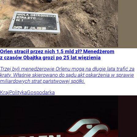
Orlen stracił przez nich 1,5 mld zł? Menedżerom
z czasów Obajtka grozi po 25 lat więzienia
Trzej byli menedżerowie Orlenu mogą na długie lata trafić za
kraty. Właśnie skierowano do sądu akt oskarżenia w sprawie
miliardowych strat państwowej spółki.
Kraj
Polityka
Gospodarka