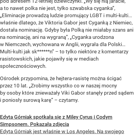
pod adresem 12-letniej dziewczynki.
„Wy się nią jaracie,
a to nawet polka nie jest, tylko szwabska cyganka”
,
„Eliminacje prowadzą ludzie promujący LGBT i multi-kulti...
właśnie dlatego, że Viktoria Gabor jest Cyganką z Niemiec,
dostała nominację. Gdyby była Polką nie miałaby szans ani
na nominację, ani na wygraną”
,
„Cyganka urodzona
w Niemczech, wychowana w Anglii, wygrała dla Polski…
Multi-kulti jak sk******n”
– to tylko niektóre z komentarzy
rasistowskich, jakie pojawiły się w mediach
społecznościowych.
Ośrodek przypomina, że hejtera-rasistę można ścigać
przez 10 lat.
„Zrobimy wszystko co w naszej mocny
by osoby które znieważały Viki Gabor stanęły przed sądem
i poniosły surową karę”
– czytamy.
Edyta Górniak spotkała się z Miley Cyrus i Codym
Simpsonem. Pokazała zdjęcia
Edyta Górniak jest właśnie w Los Angeles. Na swojego