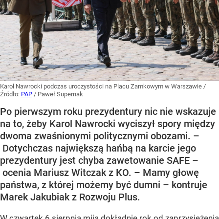
Karol Nawrocki podczas uroczystości na Placu Zamkowym w Warszawie
/
Źródło:
PAP
/
Paweł Supernak
Po pierwszym roku prezydentury nic nie wskazuje
na to, żeby Karol Nawrocki wyciszył spory między
dwoma zwaśnionymi politycznymi obozami. –
Dotychczas największą hańbą na karcie jego
prezydentury jest chyba zawetowanie SAFE –
ocenia Mariusz Witczak z KO. – Mamy głowę
państwa, z której możemy być dumni – kontruje
Marek Jakubiak z Rozwoju Plus.
W czwartek 6 sierpnia mija dokładnie rok od zaprzysiężenia