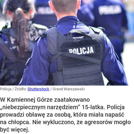
Policja
/ Źródło:
Shutterstock
/
Grand Warszawski
W Kamiennej Górze zaatakowano
„niebezpiecznym narzędziem” 15-latka. Policja
prowadzi obławę za osobą, która miała napaść
na chłopca. Nie wykluczono, że agresorów mogło
być więcej.