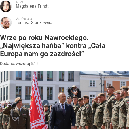
Autor:
Magdalena Frindt
Współpraca:
Tomasz Stankiewicz
Wrze po roku Nawrockiego.
„Największa hańba” kontra „Cała
Europa nam go zazdrości”
Dodano:
wczoraj
5:15