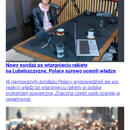
Nowy sondaż po wtargnięciu rakiety
na Lubelszczyznę. Polacy surowo ocenili władze
W najnowszym sondażu Polacy wypowiedzieli się ws.
reakcji władz po wtargnięciu rakiety w polską
przestrzeń powietrzną. Znaczna część osób oceniła ją
negatywnie.