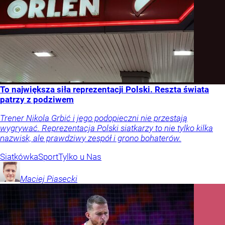
To największa siła reprezentacji Polski. Reszta świata
patrzy z podziwem
Trener Nikola Grbić i jego podopieczni nie przestają
wygrywać. Reprezentacja Polski siatkarzy to nie tylko kilka
nazwisk, ale prawdziwy zespół i grono bohaterów.
Siatkówka
Sport
Tylko u Nas
Maciej
Piasecki