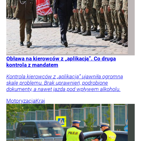
Obława na kierowców z „aplikacją”. Co druga
kontrola z mandatem
Kontrola kierowców z „aplikacją” ujawniła ogromną
skalę problemu. Brak uprawnień, podrobione
dokumenty, a nawet jazda pod wpływem alkoholu.
Motoryzacja
Kraj