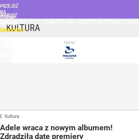
PRZEJDŹ
NA
WPROST
STRONĘ
WIADOMOŚCI
POLITYKA
BIZNES
DOM
ZDROWIE
ROZRYWKA
TYGODN
GŁÓWNĄ
KULTURA
UBSKRYBUJ
ZALOGUJ
Partner
MENU
Kultura
Adele wraca z nowym albumem!
Zdradziła datę premiery