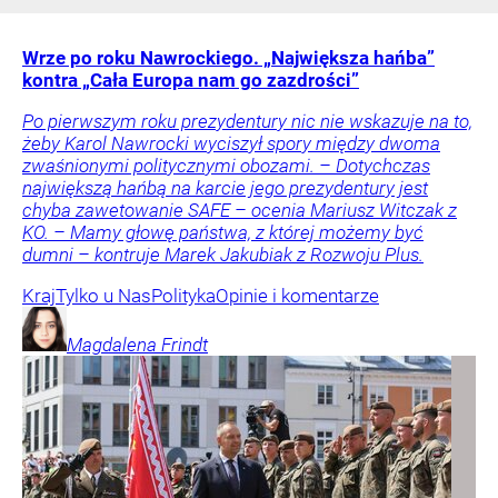
Wrze po roku Nawrockiego. „Największa hańba”
kontra „Cała Europa nam go zazdrości”
Po pierwszym roku prezydentury nic nie wskazuje na to,
żeby Karol Nawrocki wyciszył spory między dwoma
zwaśnionymi politycznymi obozami. – Dotychczas
największą hańbą na karcie jego prezydentury jest
chyba zawetowanie SAFE – ocenia Mariusz Witczak z
KO. – Mamy głowę państwa, z której możemy być
dumni – kontruje Marek Jakubiak z Rozwoju Plus.
Kraj
Tylko u Nas
Polityka
Opinie i komentarze
Magdalena
Frindt