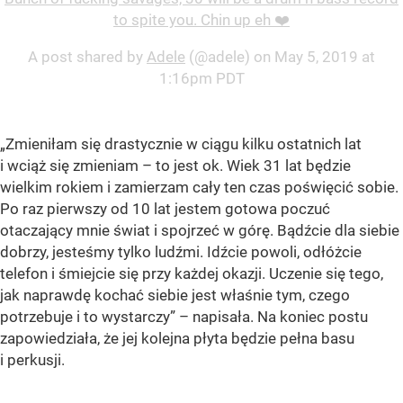
to spite you. Chin up eh ❤️
A post shared by
Adele
(@adele) on
May 5, 2019 at
1:16pm PDT
„Zmieniłam się drastycznie w ciągu kilku ostatnich lat
i wciąż się zmieniam – to jest ok. Wiek 31 lat będzie
wielkim rokiem i zamierzam cały ten czas poświęcić sobie.
Po raz pierwszy od 10 lat jestem gotowa poczuć
otaczający mnie świat i spojrzeć w górę. Bądźcie dla siebie
dobrzy, jesteśmy tylko ludźmi. Idźcie powoli, odłóżcie
telefon i śmiejcie się przy każdej okazji. Uczenie się tego,
jak naprawdę kochać siebie jest właśnie tym, czego
potrzebuje i to wystarczy” – napisała. Na koniec postu
zapowiedziała, że jej kolejna płyta będzie pełna basu
i perkusji.