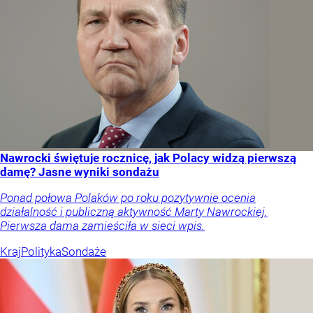
Nawrocki świętuje rocznicę, jak Polacy widzą pierwszą
damę? Jasne wyniki sondażu
Ponad połowa Polaków po roku pozytywnie ocenia
działalność i publiczną aktywność Marty Nawrockiej.
Pierwsza dama zamieściła w sieci wpis.
Kraj
Polityka
Sondaże