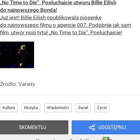
„No Time to Die”. Posłuchajcie utworu Billie Eilish
do najnowszego Bonda!
Już jest! Billie Eilish opublikowała piosenkę
do najnowszego filmu o agencie 007. Podobnie jak sam
film, utwór nosi tytuł „No Time to Die”. Posłuchajcie!
Źródło:
Variety
Kultura
Muzyka
Wiadomości
Świat
Życie
SKOMENTUJ
UDOSTĘPNIJ