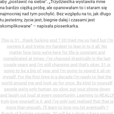
aby „postawić na siebie”. „Trzydziestka wystawiła mnie
na bardzo ciężką próbę, ale opanowałam to i staram się
najmocniej nad tym pochylić. Bez względu na to, jak długo
tu jesteśmy, życie jest, biegnie dalej i czasami jest
skomplikowane” – napisała piosenkarka.
This is 31...thank fucking god ? 30 tried me so hard but I’m
owning it and trying my hardest to lean in to it all. No
matter how long we’re here for life is constant and
complicated at times. I’ve changed drastically in the last
couple years and I’m still changing and that’s okay. 31 is
going to be a big ol’ year and I’m going to spend it all on
myself. For the first time in a decade I’m ready to feel the
world around me and look up for once. Be kind to yourself
people we’re only human, go slow, put your phone down
and laugh out loud at every opportunity. Learning to REALLY
truly love yourself is it, and I’ve only just realized that that is
more than enough. I’ll learn to love you lot eventually ?
Bunch of fucking savages, 30 will be a drum n bass record