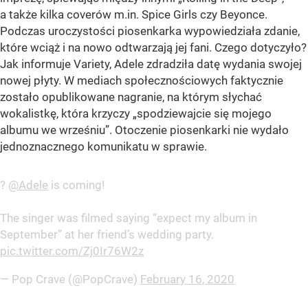
a także kilka coverów m.in. Spice Girls czy Beyonce.
Podczas uroczystości piosenkarka wypowiedziała zdanie,
które wciąż i na nowo odtwarzają jej fani. Czego dotyczyło?
Jak informuje Variety, Adele zdradziła datę wydania swojej
nowej płyty. W mediach społecznościowych faktycznie
zostało opublikowane nagranie, na którym słychać
wokalistkę, która krzyczy „spodziewajcie się mojego
albumu we wrześniu”. Otoczenie piosenkarki nie wydało
jednoznacznego komunikatu w sprawie.
?
@Adele
is coming!
The singer was filmed saying “expect my album in
September” at her friend’s wedding party.
pic.twitter.com/Zj0Ir76W2z
— Pop Crave (@PopCrave)
February 16, 2020