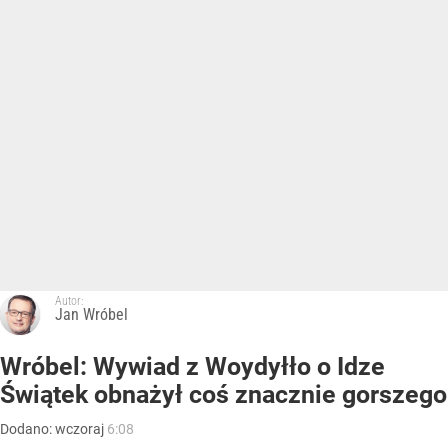
Autor:
Jan Wróbel
Wróbel: Wywiad z Woydyłło o Idze
Świątek obnażył coś znacznie gorszego
Dodano:
wczoraj
6:08