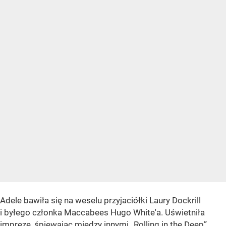
Adele bawiła się na weselu przyjaciółki Laury Dockrill
i byłego członka Maccabees Hugo White'a. Uświetniła
imprezę, śpiewając między innymi „Rolling in the Deep”,