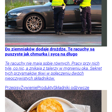
Do ziemniaków dodaję drożdże. Te racuchy są
puszyste jak chmurka i sycą na długo
Te racuchy nie mają sobie równych. Pracy przy nich
tyle, co nic, a znikają z talerzy w mgnieniu oka. Sekret
tych przysmaków tkwi w połączeniu dwóch
nieoczywistych składników.
Przepisy
Żywienie
Produkty
Składniki odżywcze