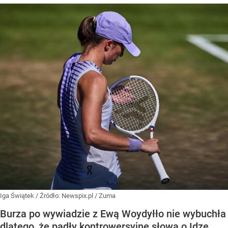
Iga Świątek
/ Źródło:
Newspix.pl
/
Zuma
Burza po wywiadzie z Ewą Woydyłło nie wybuchła
dlatego, że padły kontrowersyjne słowa o Idze