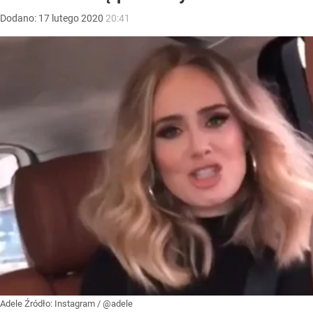
Dodano:
17
lutego
2020
20:41
Adele
Źródło:
Instagram
/
@adele