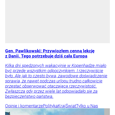
Gen. Pawlikowski: Przywiozłem cenną lekcję
z Danii. Tego potrzebuje dziś cała Europa
Kilka dni spędzonych wakacyjnie w Kopenhadze miało
być przede wszystkim odpoczynkiem. I rzeczywiście
było. Ale jak to często bywa, zawodowe doświadczenie
sprawia, że nawet podczas urlopu trudno całkowicie
przestać obserwować otaczającą rzeczywistość.
Zwłaszcza gdy przez wiele lat odpowiadało się za
bezpieczeństwo państwa.
Opinie i komentarze
Polityka
Kraj
Świat
Tylko u Nas