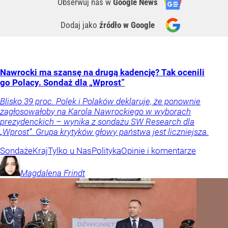
Obserwuj nas
w
Google News
Dodaj jako
źródło w Google
Nawrocki ma szansę na drugą kadencję? Tak ocenili
go Polacy. Sondaż dla „Wprost”
Blisko 39 proc. Polek i Polaków deklaruje, że ponownie
zagłosowałoby na Karola Nawrockiego w wyborach
prezydenckich – wynika z sondażu SW Research dla
„Wprost”. Grupa krytyków głowy państwa jest liczniejsza.
Sondaże
Kraj
Tylko u Nas
Polityka
Opinie i komentarze
Magdalena
Frindt