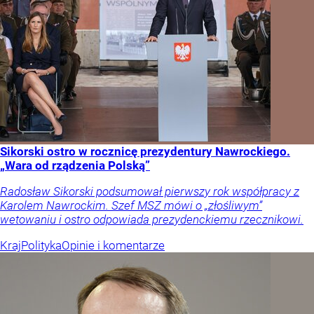
Sikorski ostro w rocznicę prezydentury Nawrockiego.
„Wara od rządzenia Polską”
Radosław Sikorski podsumował pierwszy rok współpracy z
Karolem Nawrockim. Szef MSZ mówi o „złośliwym”
wetowaniu i ostro odpowiada prezydenckiemu rzecznikowi.
Kraj
Polityka
Opinie i komentarze