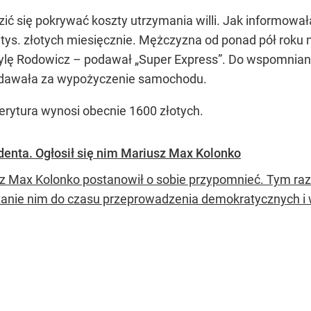
 się pokrywać koszty utrzymania willi. Jak informowała 
tys. złotych miesięcznie. Mężczyzna od ponad pół roku ni
ylę Rodowicz – podawał „Super Express”. Do wspomnianyc
wydawała za wypożyczenie samochodu.
erytura wynosi obecnie 1600 złotych.
nta. Ogłosił się nim Mariusz Max Kolonko
z Max Kolonko postanowił o sobie przypomnieć. Tym raze
tanie nim do czasu przeprowadzenia demokratycznych i