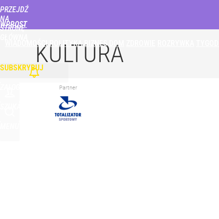
PRZEJDŹ
Udostępnij
2
Skomentuj
NA
WPROST
STRONĘ
GŁÓWNĄ
WIADOMOŚCI
POLITYKA
BIZNES
DOM
ZDROWIE
ROZRYWKA
TYGOD
Senat zdecydował ws. inicjatywy Nawrockiego. Pr
KULTURA
SUBSKRYBUJ
dodaj
ZALOGUJ
Partner
Vistula x LOT: Elegancja w podróży. Premiera wspó
SZUKAJ
MENU
dodaj
Nieoficjalnie: PiS szykuje zmiany dla Ukraińców w
dodaj