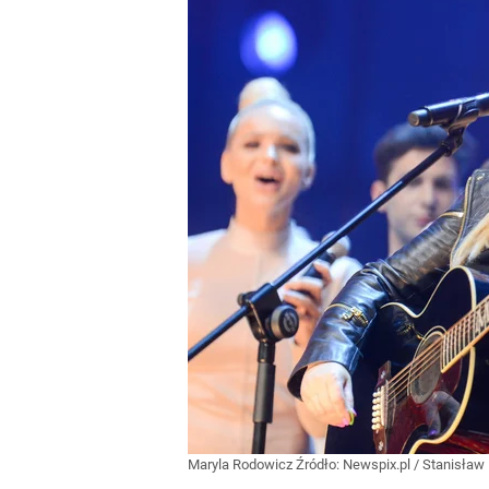
Maryla Rodowicz
Źródło:
Newspix.pl
/
Stanisław