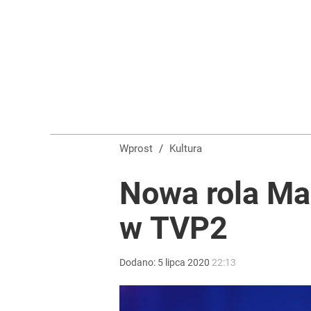
Farmacja: wzrost pod presją. co czeka branżę do 
dodaj
Wrze po roku Nawrockiego. „Największa hańba” ko
15
Wprost
/
Kultura
Nawrocki ma szansę na drugą kadencję? Tak ocenil
Nowa rola Ma
w TVP2
9
Dodano:
5
lipca
2020
22:13