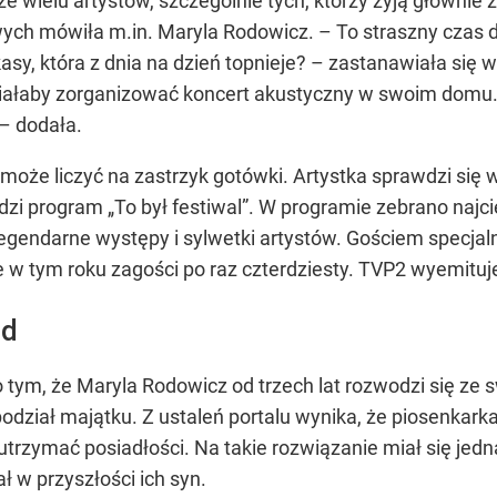
 wielu artystów, szczególnie tych, którzy żyją głównie z
ych mówiła m.in. Maryla Rodowicz. – To straszny czas d
kasy, która z dnia na dzień topnieje? – zastanawiała si
ałaby zorganizować koncert akustyczny w swoim domu. –
 – dodała.
może liczyć na zastrzyk gotówki. Artystka sprawdzi się w 
program „To był festiwal”. W programie zebrano najci
egendarne występy i sylwetki artystów. Gościem specjal
ie w tym roku zagości po raz czterdziesty. TVP2 wyemit
ód
tym, że Maryla Rodowicz od trzech lat rozwodzi się ze
odział majątku. Z ustaleń portalu wynika, że piosenkarka
 utrzymać posiadłości. Na takie rozwiązanie miał się jedna
 w przyszłości ich syn.