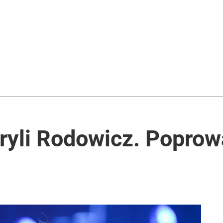
2030 roku?
ntra „Cała Europa nam go zazdrości”
i go Polacy. Sondaż dla „Wprost”
ryli Rodowicz. Poprow