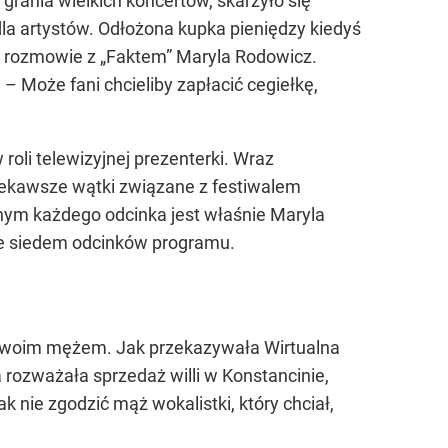
 grania wielkich koncertów, skarżyło się
la artystów. Odłożona kupka pieniędzy kiedyś
ę w rozmowie z „Faktem” Maryla Rodowicz.
 Może fani chcieliby zapłacić cegiełkę,
roli telewizyjnej prezenterki. Wraz
ekawsze wątki związane z festiwalem
nym każdego odcinka jest właśnie Maryla
uje siedem odcinków programu.
 swoim mężem. Jak przekazywała Wirtualna
 rozważała sprzedaż willi w Konstancinie,
k nie zgodzić mąż wokalistki, który chciał,