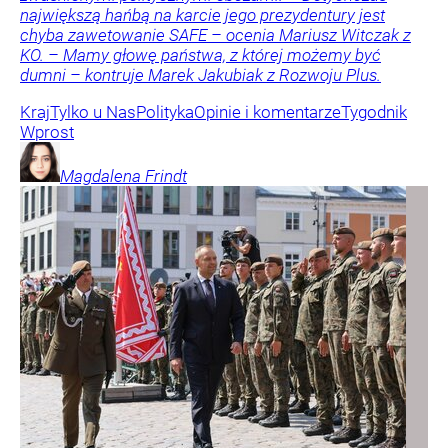
największą hańbą na karcie jego prezydentury jest
chyba zawetowanie SAFE – ocenia Mariusz Witczak z
KO. – Mamy głowę państwa, z której możemy być
dumni – kontruje Marek Jakubiak z Rozwoju Plus.
Kraj
Tylko u Nas
Polityka
Opinie i komentarze
Tygodnik
Wprost
Magdalena
Frindt