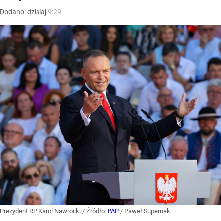
Dodano:
dzisiaj
9:29
Prezydent RP Karol Nawrocki
/ Źródło:
PAP
/
Paweł Supernak