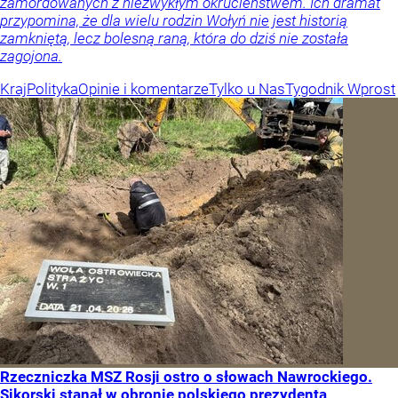
zamordowanych z niezwykłym okrucieństwem. Ich dramat
przypomina, że dla wielu rodzin Wołyń nie jest historią
zamkniętą, lecz bolesną raną, która do dziś nie została
zagojona.
Kraj
Polityka
Opinie i komentarze
Tylko u Nas
Tygodnik Wprost
Rzeczniczka MSZ Rosji ostro o słowach Nawrockiego.
Sikorski stanął w obronie polskiego prezydenta