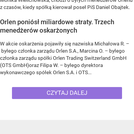
Monika Wielichowska, chodzi o byłych menedżerów Orlenu
z czasów, kiedy spółką kierował poseł PiS Daniel Obajtek.
Orlen poniósł miliardowe straty. Trzech
menedżerów oskarżonych
W akcie oskarżenia pojawiły się nazwiska Michałowa R. –
byłego członka zarządu Orlen S.A., Marcina O. – byłego
członka zarządu spółki Orlen Trading Switzerland GmbH
(OTS GmbH)oraz Filipa W. – byłego dyrektora
wykonawczego spółek Orlen S.A. i OTS...
CZYTAJ DALEJ