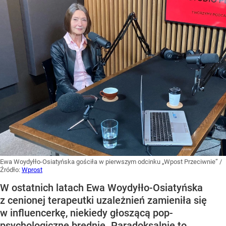
Ewa Woydyłło-Osiatyńska gościła w pierwszym odcinku „Wpost Przeciwnie”
/
Źródło:
Wprost
W ostatnich latach Ewa Woydyłło-Osiatyńska
z cenionej terapeutki uzależnień zamieniła się
w influencerkę, niekiedy głoszącą pop-
psychologiczne brednie. Paradoksalnie to,