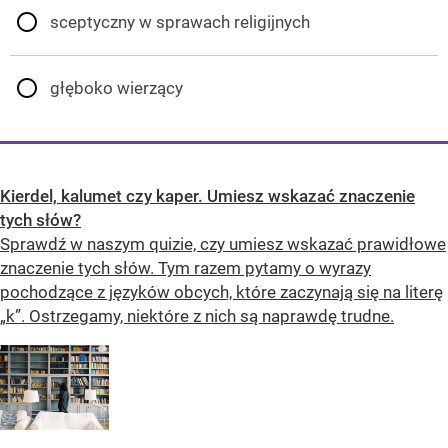
sceptyczny w sprawach religijnych
głęboko wierzący
Kierdel, kalumet czy kaper. Umiesz wskazać znaczenie
tych słów?
Sprawdź w naszym quizie, czy umiesz wskazać prawidłowe
znaczenie tych słów. Tym razem pytamy o wyrazy
pochodzące z języków obcych, które zaczynają się na literę
„k”. Ostrzegamy, niektóre z nich są naprawdę trudne.