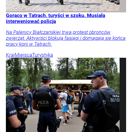
Gorąco w Tatrach, turyści w szoku. Musiała
interweniować policja
Na Palenicy Białczańskiej trwa protest obrońców
zwierząt. Aktywiści blokują fasiągi i domagają się końca
pracy koni w Tatrach.
Kraj
Miejsca
Turystyka