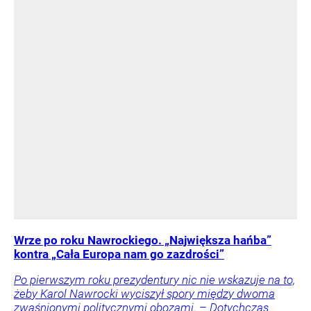
Wrze po roku Nawrockiego. „Największa hańba”
kontra „Cała Europa nam go zazdrości”
Po pierwszym roku prezydentury nic nie wskazuje na to,
żeby Karol Nawrocki wyciszył spory między dwoma
zwaśnionymi politycznymi obozami. – Dotychczas