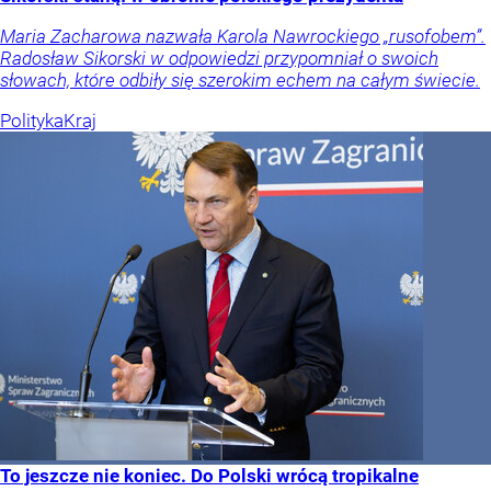
Maria Zacharowa nazwała Karola Nawrockiego „rusofobem”.
Radosław Sikorski w odpowiedzi przypomniał o swoich
słowach, które odbiły się szerokim echem na całym świecie.
Polityka
Kraj
To jeszcze nie koniec. Do Polski wrócą tropikalne