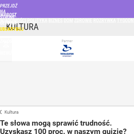
PRZEJDŹ
NA
WPROST
STRONĘ
WIADOMOŚCI
POLITYKA
BIZNES
DOM
ZDROWIE
ROZRYWKA
TYGODN
GŁÓWNĄ
KULTURA
UBSKRYBUJ
ZALOGUJ
Partner
MENU
Kultura
Te słowa mogą sprawić trudność.
Uzyskasz 100 proc. w naszym quizie?