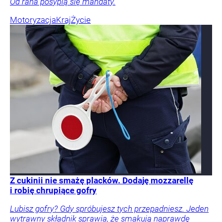
Od rana posypią się mandaty.
Motoryzacja
Kraj
Życie
Z cukinii nie smażę placków. Dodaję mozzarellę
i robię chrupiące gofry
Lubisz gofry? Gdy spróbujesz tych przepadniesz. Jeden
wytrawny składnik sprawia, że smakują naprawdę