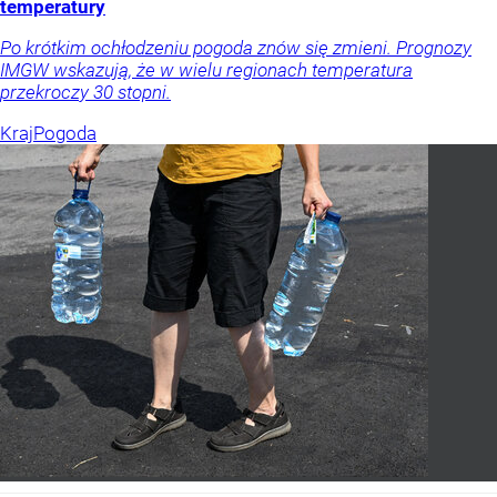
temperatury
Po krótkim ochłodzeniu pogoda znów się zmieni. Prognozy
IMGW wskazują, że w wielu regionach temperatura
przekroczy 30 stopni.
Kraj
Pogoda