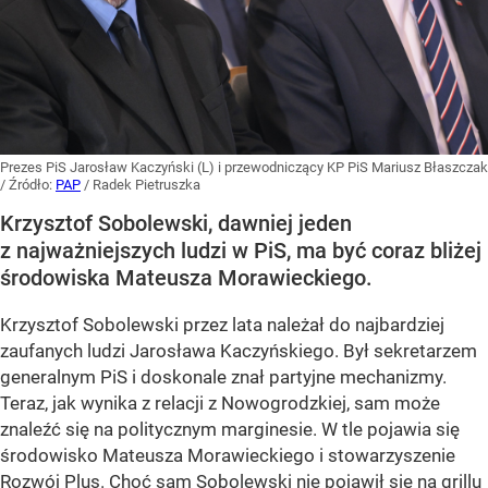
Prezes PiS Jarosław Kaczyński (L) i przewodniczący KP PiS Mariusz Błaszczak
/ Źródło:
PAP
/
Radek Pietruszka
Krzysztof Sobolewski, dawniej jeden
z najważniejszych ludzi w PiS, ma być coraz bliżej
środowiska Mateusza Morawieckiego.
Krzysztof Sobolewski przez lata należał do najbardziej
zaufanych ludzi Jarosława Kaczyńskiego. Był sekretarzem
generalnym PiS i doskonale znał partyjne mechanizmy.
Teraz, jak wynika z relacji z Nowogrodzkiej, sam może
znaleźć się na politycznym marginesie. W tle pojawia się
środowisko Mateusza Morawieckiego i stowarzyszenie
Rozwój Plus. Choć sam Sobolewski nie pojawił się na grillu