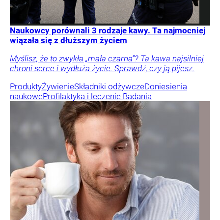
Naukowcy porównali 3 rodzaje kawy. Ta najmocniej
wiązała się z dłuższym życiem
Myślisz, że to zwykła „mała czarna”? Ta kawa najsilniej
chroni serce i wydłuża życie. Sprawdź, czy ją pijesz.
Produkty
Żywienie
Składniki odżywcze
Doniesienia
naukowe
Profilaktyka i leczenie
Badania