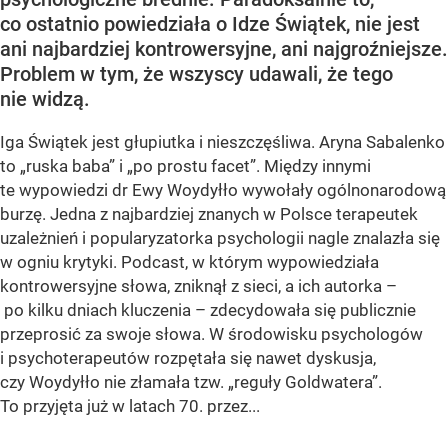
co ostatnio powiedziała o Idze Świątek, nie jest
ani najbardziej kontrowersyjne, ani najgroźniejsze.
Problem w tym, że wszyscy udawali, że tego
nie widzą.
Iga Świątek jest głupiutka i nieszczęśliwa. Aryna Sabalenko
to „ruska baba” i „po prostu facet”. Między innymi
te wypowiedzi dr Ewy Woydyłło wywołały ogólnonarodową
burzę. Jedna z najbardziej znanych w Polsce terapeutek
uzależnień i popularyzatorka psychologii nagle znalazła się
w ogniu krytyki. Podcast, w którym wypowiedziała
kontrowersyjne słowa, zniknął z sieci, a ich autorka –
po kilku dniach kluczenia – zdecydowała się publicznie
przeprosić za swoje słowa. W środowisku psychologów
i psychoterapeutów rozpętała się nawet dyskusja,
czy Woydyłło nie złamała tzw. „reguły Goldwatera”.
To przyjęta już w latach 70. przez...