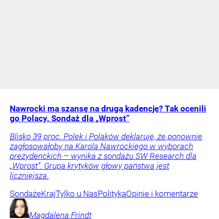
Nawrocki ma szansę na drugą kadencję? Tak ocenili
go Polacy. Sondaż dla „Wprost”
Blisko 39 proc. Polek i Polaków deklaruje, że ponownie
zagłosowałoby na Karola Nawrockiego w wyborach
prezydenckich – wynika z sondażu SW Research dla
„Wprost”. Grupa krytyków głowy państwa jest
liczniejsza.
Sondaże
Kraj
Tylko u Nas
Polityka
Opinie i komentarze
Magdalena
Frindt