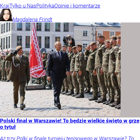
Kraj
Tylko u Nas
Polityka
Opinie i komentarze
Magdalena
Frindt
Polski finał w Warszawie! To będzie wielkie święto w grze
o tytuł
Aż trzy Polki w finale turnieju tenisowego w Warszawie? To