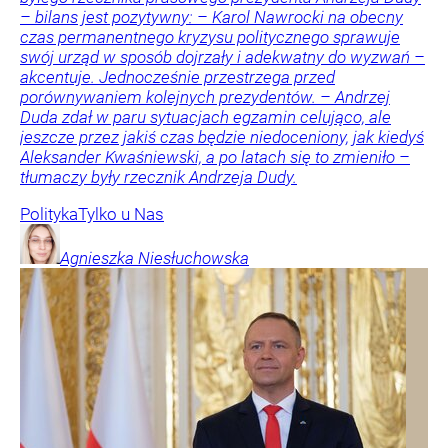
– bilans jest pozytywny: – Karol Nawrocki na obecny
czas permanentnego kryzysu politycznego sprawuje
swój urząd w sposób dojrzały i adekwatny do wyzwań –
akcentuje. Jednocześnie przestrzega przed
porównywaniem kolejnych prezydentów. – Andrzej
Duda zdał w paru sytuacjach egzamin celująco, ale
jeszcze przez jakiś czas będzie niedoceniony, jak kiedyś
Aleksander Kwaśniewski, a po latach się to zmieniło –
tłumaczy były rzecznik Andrzeja Dudy.
Polityka
Tylko u Nas
Agnieszka
Niesłuchowska