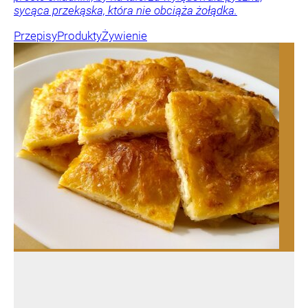
sycąca przekąska, która nie obciąża żołądka.
Przepisy
Produkty
Żywienie