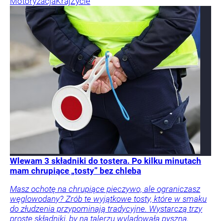
Motoryzacja
Kraj
Życie
Wlewam 3 składniki do tostera. Po kilku minutach
mam chrupiące „tosty” bez chleba
Masz ochotę na chrupiące pieczywo, ale ograniczasz
węglowodany? Zrób te wyjątkowe tosty, które w smaku
do złudzenia przypominają tradycyjne. Wystarczą trzy
proste składniki, by na talerzu wylądowała pyszna,