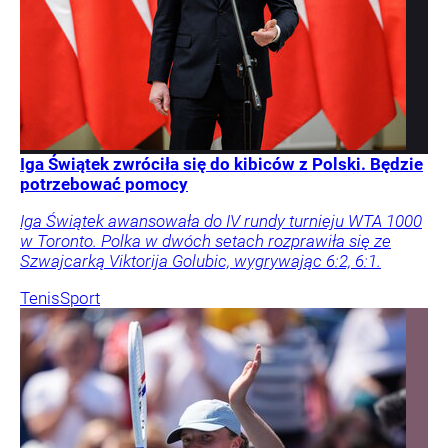
Iga Świątek zwróciła się do kibiców z Polski. Będzie
potrzebować pomocy
Iga Świątek awansowała do IV rundy turnieju WTA 1000
w Toronto. Polka w dwóch setach rozprawiła się ze
Szwajcarką Viktorija Golubic, wygrywając 6:2, 6:1.
Tenis
Sport