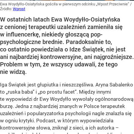
Ewa Woydyłło-Osiatyńska gościła w pierwszym odcinku „Wpost Przeciwnie”
/
Źródło:
Wprost
W ostatnich latach Ewa Woydyłło-Osiatyńska
z cenionej terapeutki uzależnień zamieniła się
w influencerkę, niekiedy głoszącą pop-
psychologiczne brednie. Paradoksalnie to,
co ostatnio powiedziała o Idze Świątek, nie jest
ani najbardziej kontrowersyjne, ani najgroźniejsze.
Problem w tym, że wszyscy udawali, że tego
nie widzą.
Iga Świątek jest głupiutka i nieszczęśliwa. Aryna Sabalenko
to „ruska baba” i „po prostu facet”. Między innymi
te wypowiedzi dr Ewy Woydyłło wywołały ogólnonarodową
burzę. Jedna z najbardziej znanych w Polsce terapeutek
uzależnień i popularyzatorka psychologii nagle znalazła się
w ogniu krytyki. Podcast, w którym wypowiedziała
kontrowersyjne słowa, zniknął z sieci, a ich autorka –