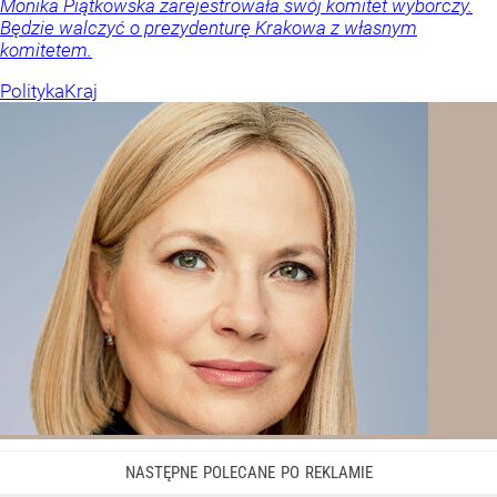
Monika Piątkowska zarejestrowała swój komitet wyborczy.
Będzie walczyć o prezydenturę Krakowa z własnym
komitetem.
Polityka
Kraj