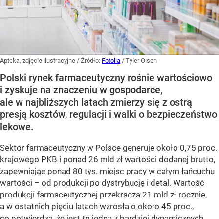
Apteka, zdjęcie ilustracyjne
/ Źródło:
Fotolia
/
Tyler Olson
Polski rynek farmaceutyczny rośnie wartościowo
i zyskuje na znaczeniu w gospodarce,
ale w najbliższych latach zmierzy się z ostrą
presją kosztów, regulacji i walki o bezpieczeństwo
lekowe.
Sektor farmaceutyczny w Polsce generuje około 0,75 proc.
krajowego PKB i ponad 26 mld zł wartości dodanej brutto,
zapewniając ponad 80 tys. miejsc pracy w całym łańcuchu
wartości – od produkcji po dystrybucję i detal. Wartość
produkcji farmaceutycznej przekracza 21 mld zł rocznie,
a w ostatnich pięciu latach wzrosła o około 45 proc.,
co potwierdza, że jest to jedna z bardziej dynamicznych