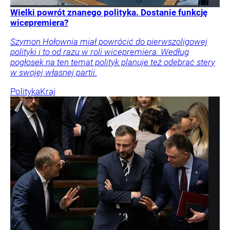
Wielki powrót znanego polityka. Dostanie funkcję
wicepremiera?
Szymon Hołownia miał powrócić do pierwszoligowej
polityki i to od razu w roli wicepremiera. Według
pogłosek na ten temat polityk planuje też odebrać stery
w swojej własnej partii.
Polityka
Kraj