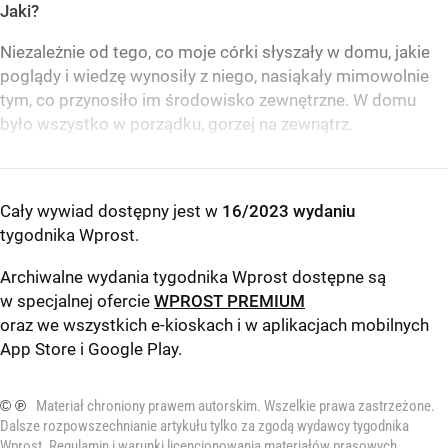
Jaki?
Niezależnie od tego, co moje córki słyszały w domu, jakie
poglądy i wiedzę wynosiły z niego, nasiąkały mimowolnie
tym, co przynosiło im środowisko zewnętrzne. W domu
było wszystko w porządku, gorzej na zewnątrz.
Cały wywiad dostępny jest w
16/2023 wydaniu
tygodnika Wprost
.
Archiwalne wydania tygodnika Wprost dostępne są
w specjalnej ofercie
WPROST PREMIUM
oraz we wszystkich e-kioskach i w aplikacjach mobilnych
App Store
i
Google Play
.
© ℗
Materiał chroniony prawem autorskim. Wszelkie prawa zastrzeżone.
Dalsze rozpowszechnianie artykułu tylko za zgodą wydawcy tygodnika
Wprost.
Regulamin i warunki licencjonowania materiałów prasowych
.