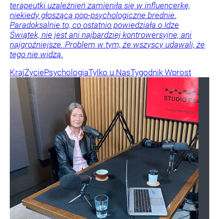
terapeutki uzależnień zamieniła się w influencerkę,
niekiedy głoszącą pop-psychologiczne brednie.
Paradoksalnie to, co ostatnio powiedziała o Idze
Świątek, nie jest ani najbardziej kontrowersyjne, ani
najgroźniejsze. Problem w tym, że wszyscy udawali, że
tego nie widzą.
Kraj
Życie
Psychologia
Tylko u Nas
Tygodnik Wprost