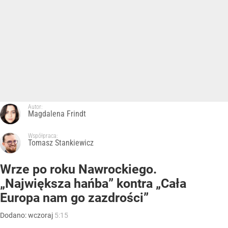
Autor:
Magdalena Frindt
Współpraca:
Tomasz Stankiewicz
Wrze po roku Nawrockiego.
„Największa hańba” kontra „Cała
Europa nam go zazdrości”
Dodano:
wczoraj
5:15