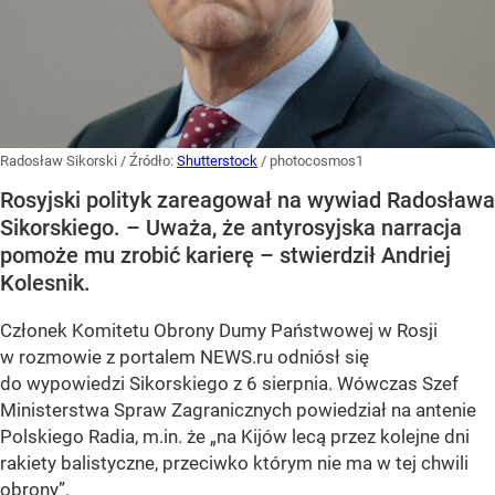
Radosław Sikorski
/ Źródło:
Shutterstock
/
photocosmos1
Rosyjski polityk zareagował na wywiad Radosława
Sikorskiego. – Uważa, że antyrosyjska narracja
pomoże mu zrobić karierę – stwierdził Andriej
Kolesnik.
Członek Komitetu Obrony Dumy Państwowej w Rosji
w rozmowie z portalem NEWS.ru odniósł się
do wypowiedzi Sikorskiego z 6 sierpnia. Wówczas Szef
Ministerstwa Spraw Zagranicznych powiedział na antenie
Polskiego Radia, m.in. że
„na Kijów lecą przez kolejne dni
rakiety balistyczne, przeciwko którym nie ma w tej chwili
obrony”
.