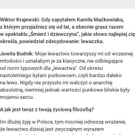
Wiktor Krajewski: Gdy zapytałem Kamila Maćkowiaka,
z którym przyjaźnisz się od lat, a obecnie grasz razem
w spektaklu „Śmierć i dziewczyna”, jakie słowo najlepiej cię
określa, powiedział zdecydowanie: lewaczka.
Jowita Budnik:
Moje lewactwo towarzyszy mi od wczesnej
młodości i uznałabym je za klasyczne, nie odbiegające
od norm typowych dla „lewactwa”. Od okresu
nastoletniego byłam punkowcem, czyli bardzo daleko
na lewo. Nigdy nie przyszło mi walczyć o anarchię
absolutną, niemniej jednak wartości punkowe bliskie były
mojemu sercu.
A jak jest teraz z twoją życiową filozofią?
Im dłużej żyję w Polsce, tym mocniej odnoszę wrażenie,
że lewactwo dzisiaj jest zwyczajnym wyrazem