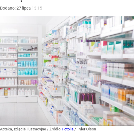
Dodano:
27
lipca
13:15
Apteka, zdjęcie ilustracyjne
/ Źródło:
Fotolia
/
Tyler Olson