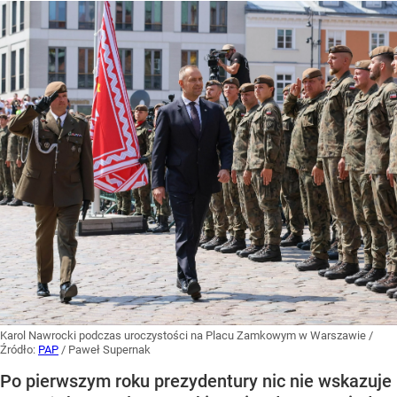
Karol Nawrocki podczas uroczystości na Placu Zamkowym w Warszawie
/
Źródło:
PAP
/
Paweł Supernak
Po pierwszym roku prezydentury nic nie wskazuje