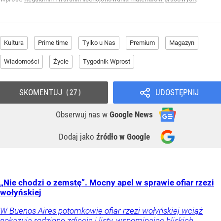
Kultura
Prime time
Tylko u Nas
Premium
Magazyn
Wiadomości
Życie
Tygodnik Wprost
SKOMENTUJ
UDOSTĘPNIJ
27
Obserwuj nas
w
Google News
Dodaj jako
źródło w Google
„Nie chodzi o zemstę”. Mocny apel w sprawie ofiar rzezi
wołyńskiej
W Buenos Aires potomkowie ofiar rzezi wołyńskiej wciąż
pokazują rodzinne zdjęcia i listy, wspominając bliskich