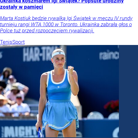
Ukrainka koszmarem Igi Świątek? Popsute urodziny
zostały w pamięci
Marta Kostiuk będzie rywalką Igi Świątek w meczu IV rundy
turnieju rangi WTA 1000 w Toronto. Ukrainka zabrała głos o
Polce tuż przed rozpoczęciem rywalizacji.
Tenis
Sport