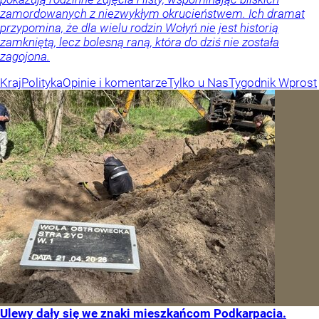
zamordowanych z niezwykłym okrucieństwem. Ich dramat
przypomina, że dla wielu rodzin Wołyń nie jest historią
zamkniętą, lecz bolesną raną, która do dziś nie została
zagojona.
Kraj
Polityka
Opinie i komentarze
Tylko u Nas
Tygodnik Wprost
Ulewy dały się we znaki mieszkańcom Podkarpacia.