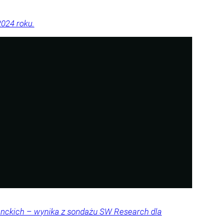
2024 roku.
denckich – wynika z sondażu SW Research dla