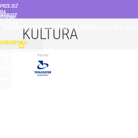
PRZEJDŹ
Udostępnij
0
Skomentuj
NA
WPROST
STRONĘ
GŁÓWNĄ
WIADOMOŚCI
POLITYKA
BIZNES
DOM
ZDROWIE
ROZRYWKA
TYGOD
Minister Nawrockiego przypomniał swoją wypowied
KULTURA
SUBSKRYBUJ
1
ZALOGUJ
Partner
Tego sondażu premier nie może zlekceważyć. Pol
SZUKAJ
MENU
8
Smoleńsk i „zdrada dyplomatyczna”. Niemcy: Kacz
dodaj