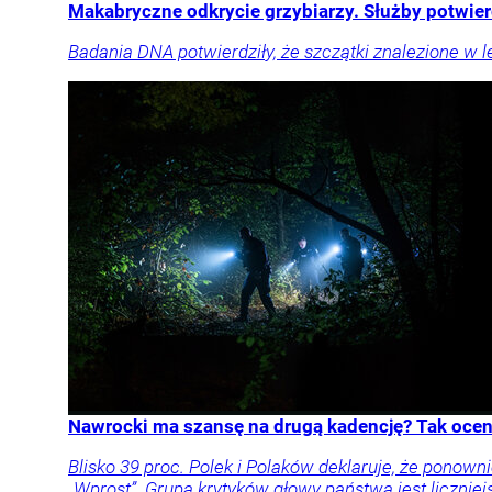
Makabryczne odkrycie grzybiarzy. Służby potwie
Badania DNA potwierdziły, że szczątki znalezione w le
Nawrocki ma szansę na drugą kadencję? Tak oceni
Blisko 39 proc. Polek i Polaków deklaruje, że pon
„Wprost”. Grupa krytyków głowy państwa jest liczniej