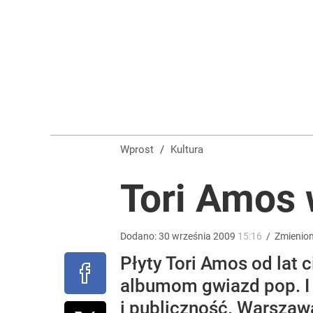
„Nie chodzi o zemstę”. Mocny apel w sprawie ofiar 
dodaj
Lepiej uważaj na mandaty. Skoda Superb Sportline
dodaj
Wprost
/
Kultura
Narzekają na Nawrockiego „jak ktoś taki został 
Tori Amos
8
Dodano:
30
września
2009
15:16
/
Zmienio
Płyty Tori Amos od lat 
albumom gwiazd pop. I n
i publiczność. Warszawa