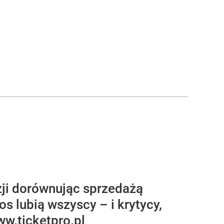
azji dorównując sprzedażą
s lubią wszyscy – i krytycy,
ww.ticketpro.pl