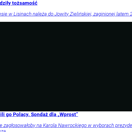
rdziły tożsamość
sie w Lisinach należą do Jowity Zielińskiej, zaginionej latem 
li go Polacy. Sondaż dla „Wprost”
ownie zagłosowałoby na Karola Nawrockiego w wyborach prezy
sza.