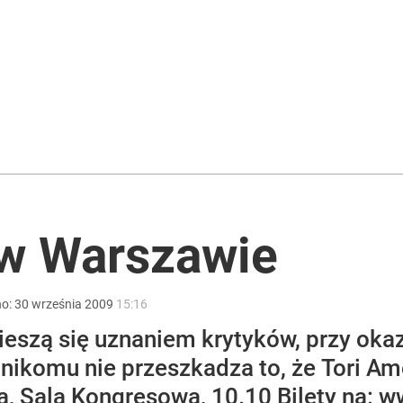
rzezi wołyńskiej
 2.0 TSI 265 KM
prezydentem”. Znany prawnik o badaniach naukowców
 w Warszawie
no:
30
września
2009
15:16
cieszą się uznaniem krytyków, przy ok
ikomu nie przeszkadza to, że Tori Amo
, Sala Kongresowa, 10.10 Bilety na: w