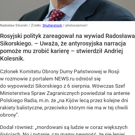
Radosław Sikorski
/ Źródło:
Shutterstock
/
photocosmos1
Rosyjski polityk zareagował na wywiad Radosława
Sikorskiego. – Uważa, że antyrosyjska narracja
pomoże mu zrobić karierę – stwierdził Andriej
Kolesnik.
Członek Komitetu Obrony Dumy Państwowej w Rosji
w rozmowie z portalem NEWS.ru odniósł się
do wypowiedzi Sikorskiego z 6 sierpnia. Wówczas Szef
Ministerstwa Spraw Zagranicznych powiedział na antenie
Polskiego Radia, m.in. że
„na Kijów lecą przez kolejne dni
rakiety balistyczne, przeciwko którym nie ma w tej chwili
obrony”
.
Dodał również:
„mordowani są ludzie w coraz większych
ilościach. No i pytanie, czy mamy pewność, że nie lepiej