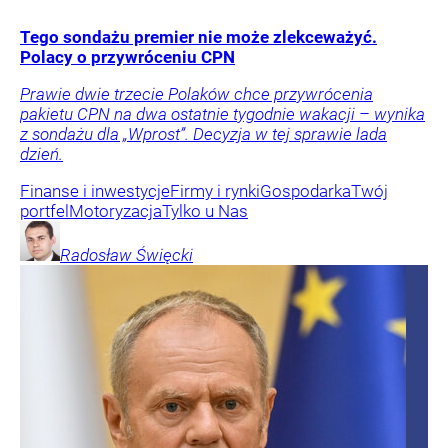
Tego sondażu premier nie może zlekceważyć.
Polacy o przywróceniu CPN
Prawie dwie trzecie Polaków chce przywrócenia
pakietu CPN na dwa ostatnie tygodnie wakacji – wynika
z sondażu dla „Wprost”. Decyzja w tej sprawie lada
dzień.
Finanse i inwestycje
Firmy i rynki
Gospodarka
Twój
portfel
Motoryzacja
Tylko u Nas
Radosław
Święcki