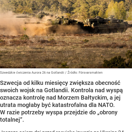
Szwedzkie ćwiczenia Aurora 26 na Gotlandii
/ Źródło:
Försvarsmakten
Szwecja od kilku miesięcy zwiększa obecność
swoich wojsk na Gotlandii. Kontrola nad wyspą
oznacza kontrolę nad Morzem Bałtyckim, a jej
utrata mogłaby być katastrofalna dla NATO.
W razie potrzeby wyspa przejdzie do „obrony
totalnej”.