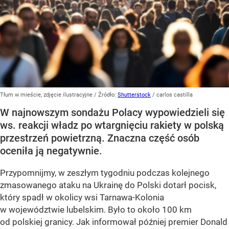
Tłum w mieście, zdjęcie ilustracyjne
/ Źródło:
Shutterstock
/
carlos castilla
W najnowszym sondażu Polacy wypowiedzieli się
ws. reakcji władz po wtargnięciu rakiety w polską
przestrzeń powietrzną. Znaczna część osób
oceniła ją negatywnie.
Przypomnijmy, w zeszłym tygodniu podczas kolejnego
zmasowanego ataku na Ukrainę do Polski dotarł pocisk,
który spadł w okolicy wsi Tarnawa-Kolonia
w województwie lubelskim. Było to około 100 km
od polskiej granicy. Jak informował później premier Donald