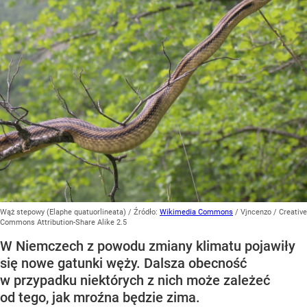
Wąż stepowy (Elaphe quatuorlineata)
/ Źródło:
Wikimedia Commons
/
Vjncenzo / Creative
Commons Attribution-Share Alike 2.5
W Niemczech z powodu zmiany klimatu pojawiły
się nowe gatunki węży. Dalsza obecność
w przypadku niektórych z nich może zależeć
od tego, jak mroźna będzie zima.