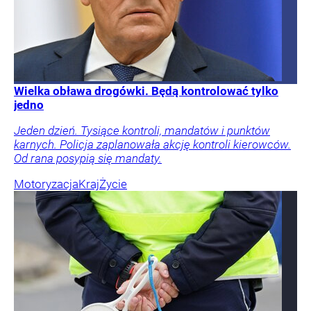
Wielka obława drogówki. Będą kontrolować tylko
jedno
Jeden dzień. Tysiące kontroli, mandatów i punktów
karnych. Policja zaplanowała akcję kontroli kierowców.
Od rana posypią się mandaty.
Motoryzacja
Kraj
Życie