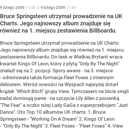
9
lutego
2009
11:40
/
9
lutego
2009
11:40
Bruce Springsteen utrzymał prowadzenie na UK
Charts. Jego najnowszy album znajduje się
również na 1. miejscu zestawienia Billboardu.
Bruce Springsteen utrzymał prowadzenie na UK Charts.
Jego najnowszy album znajduje się również na 1. miejscu
zestawienia Billboardu. Do łask w Wielkiej Brytanii wraca
kwartet Kings Of Leon, który z płytą "Only By The Night"
znalazł się na 2. pozycji. Spory awans - na 3. miejsce
- odnotowała także formacja Fleet Foxes z imiennym
debiutem. Wśród nowości na Wyspach najwyżej dotarł
krążek "Which Bitch" grupy View. Tymczasem na liście singli
nadal dominują panie - na szczycie Lily Allen z piosenką
"The Fear" a oczko niżej Lady GaGa z superprzebojem "Just
Dance". Oto Top 10 albumów UK charts: 1. Bruce
Springsteen - "Working On A Dream" 2. Kings Of Leon
- "Only By The Night" 3. Fleet Foxes - "Fleet Foxes" 4. View