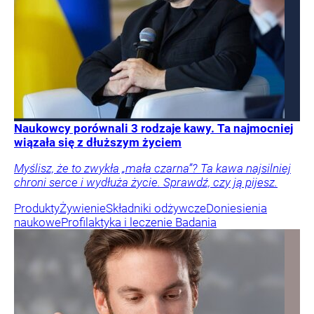
Naukowcy porównali 3 rodzaje kawy. Ta najmocniej
wiązała się z dłuższym życiem
Myślisz, że to zwykła „mała czarna”? Ta kawa najsilniej
chroni serce i wydłuża życie. Sprawdź, czy ją pijesz.
Produkty
Żywienie
Składniki odżywcze
Doniesienia
naukowe
Profilaktyka i leczenie
Badania