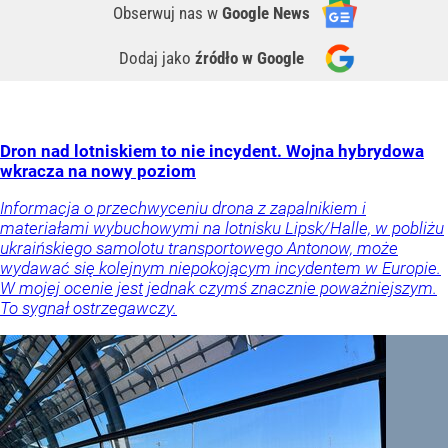
Obserwuj nas
w
Google News
Dodaj jako
źródło w Google
Dron nad lotniskiem to nie incydent. Wojna hybrydowa
wkracza na nowy poziom
Informacja o przechwyceniu drona z zapalnikiem i
materiałami wybuchowymi na lotnisku Lipsk/Halle, w pobliżu
ukraińskiego samolotu transportowego Antonow, może
wydawać się kolejnym niepokojącym incydentem w Europie.
W mojej ocenie jest jednak czymś znacznie poważniejszym.
To sygnał ostrzegawczy.