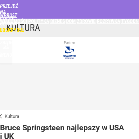
PRZEJDŹ
NA
WPROST
STRONĘ
WIADOMOŚCI
POLITYKA
BIZNES
DOM
ZDROWIE
ROZRYWKA
TYGODN
GŁÓWNĄ
KULTURA
UBSKRYBUJ
ZALOGUJ
Partner
MENU
Kultura
Bruce Springsteen najlepszy w USA
i UK