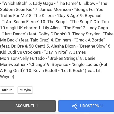
- "Which Bitch" 5. Lady Gaga - "The Fame" 6. Elbow - "The
Seldom Seen Kid" 7. James Morrison - "Songs For You
Truths For Me" 8. The Killers - "Day & Age" 9. Beyoncé
- "I Am Sasha Fierce" 10. The Script - "The Script" Oto Top
10 singli UK charts: 1. Lily Allen - "The Fear" 2. Lady Gaga
- "Just Dance" (feat. Colby O'Donis) 3. Tinchy Stryder - "Take
Me Back" (feat. Taio Cruz) 4. Eminem - "Crack A Bottle"
(feat. Dr. Dre & 50 Cent) 5. Alesha Dixon - "Breathe Slow" 6.
Kid Cudi Vs Crookers - "Day 'n' Nite" 7. James
Morrison/Nelly Furtado - "Broken Strings" 8. Daniel
Merriweather - "Change" 9. Beyoncé - "Single Ladies (Put
A Ring On It)" 10. Kevin Rudolf - "Let It Rock" (feat. Lil
Wayne)
Kultura
Muzyka
SKOMENTUJ
UDOSTĘPNIJ