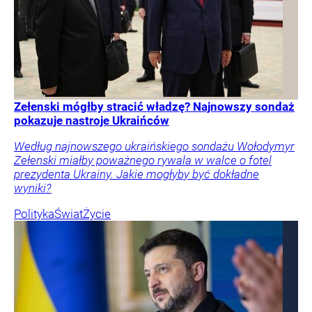
Zełenski mógłby stracić władzę? Najnowszy sondaż
pokazuje nastroje Ukraińców
Według najnowszego ukraińskiego sondażu Wołodymyr
Zełenski miałby poważnego rywala w walce o fotel
prezydenta Ukrainy. Jakie mogłyby być dokładne
wyniki?
Polityka
Świat
Życie