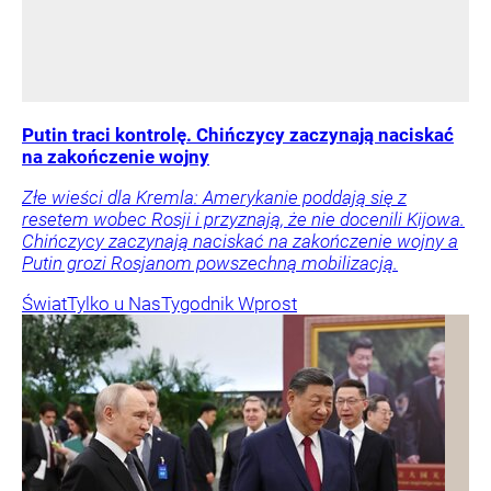
Putin traci kontrolę. Chińczycy zaczynają naciskać
na zakończenie wojny
Złe wieści dla Kremla: Amerykanie poddają się z
resetem wobec Rosji i przyznają, że nie docenili Kijowa.
Chińczycy zaczynają naciskać na zakończenie wojny a
Putin grozi Rosjanom powszechną mobilizacją.
Świat
Tylko u Nas
Tygodnik Wprost