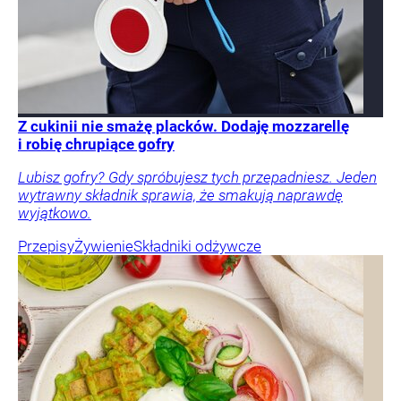
Z cukinii nie smażę placków. Dodaję mozzarellę
i robię chrupiące gofry
Lubisz gofry? Gdy spróbujesz tych przepadniesz. Jeden
wytrawny składnik sprawia, że smakują naprawdę
wyjątkowo.
Przepisy
Żywienie
Składniki odżywcze